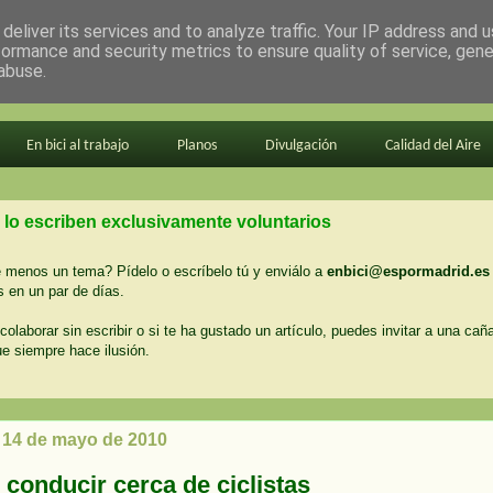
deliver its services and to analyze traffic. Your IP address and 
formance and security metrics to ensure quality of service, gen
abuse.
En bici al trabajo
Planos
Divulgación
Calidad del Aire
 lo escriben exclusivamente voluntarios
menos un tema? Pídelo o escríbelo tú y enviálo a
enbici@espormadrid.es
 en un par de días.
colaborar sin escribir o si te ha gustado un artículo, puedes invitar a una cañ
ue siempre hace ilusión.
, 14 de mayo de 2010
conducir cerca de ciclistas