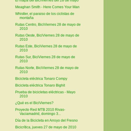
El mapa del BiciViernes del 28 de mayo
Meaghan Smith - Here Comes Your Man
Whistler, el paraiso de los ciclistas de
montaña
Rutas Centro, BiciViernes 28 de mayo de
2010
Rutas Oeste, BiciViernes 28 de mayo de
2010
Rutas Este, BiciViernes 28 de mayo de
2010
Rutas Sur, BiciViernes 28 de mayo de
2010
Rutas Norte, BiciViernes 28 de mayo de
2010
Bicicleta eléctrica Tonaro Compy
Bicicleta eléctrica Tonaro Bighit
Prueba de bicicletas eléctricas - Mayo
2010
¿Qué es el BiciViernes?
Proyecto Red MTB 2010 Rivas-
Vaciamadrid, domingo 3...
Día de la Bicicleta en Arroyo del Fresno
Bicicrítica, jueves 27 de mayo de 2010