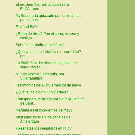
El próximo Viernes también será
BiciViernes
MyBici queda aplazado por los recortes
presupuesta...
Flatland BMX
¿Robo de bicis? Pon el cebo, espera y
castiga
Sobre la bicicrítica, de Héctor
¿Qué va antes: el ciclista o el carril bici?,
por ...
La BiciCrítica, haciendo amigos entre
conductores ...
Mi ruta Atocha Chamartín, por
Villarramblas
Testimonios del BiciViernes 28 de mayo
¿Qué tal ha sido tu BiciViernes?
Transporta tu bicicleta por Seur al Camino
de Sant...
Mañana es el BiciViernes de mayo
Pescando bicis en los canales de
Ámsterdam
¿Respetas los semáforos en rojo?