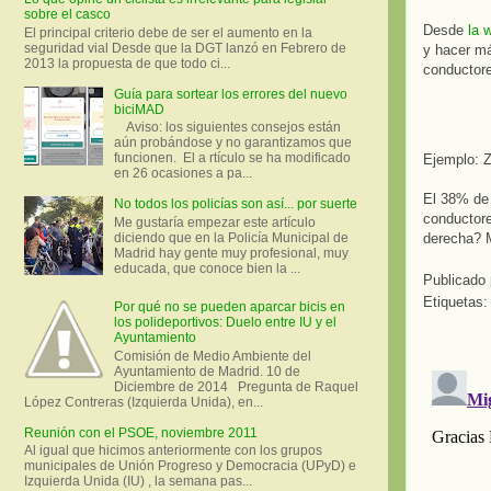
sobre el casco
Desde
la 
El principal criterio debe de ser el aumento en la
seguridad vial Desde que la DGT lanzó en Febrero de
y hacer má
2013 la propuesta de que todo ci...
conductore
Guía para sortear los errores del nuevo
biciMAD
Aviso: los siguientes consejos están
aún probándose y no garantizamos que
funcionen. El a rtículo se ha modificado
Ejemplo: Z
en 26 ocasiones a pa...
El 38% de 
No todos los policías son así... por suerte
conductore
Me gustaría empezar este artículo
diciendo que en la Policía Municipal de
derecha? M
Madrid hay gente muy profesional, muy
educada, que conoce bien la ...
Publicado
Etiquetas
Por qué no se pueden aparcar bicis en
los polideportivos: Duelo entre IU y el
Ayuntamiento
Comisión de Medio Ambiente del
Ayuntamiento de Madrid. 10 de
Diciembre de 2014 Pregunta de Raquel
López Contreras (Izquierda Unida), en...
Reunión con el PSOE, noviembre 2011
Al igual que hicimos anteriormente con los grupos
municipales de Unión Progreso y Democracia (UPyD) e
Izquierda Unida (IU) , la semana pas...