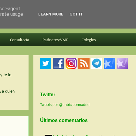
user-agent
erate usage
LEARN MORE
GOT IT
Consultoría
Patinetes/VMP
Colegios
y te lo
a a quien
Twitter
Tweets por @enbicipormadrid
Últimos comentarios