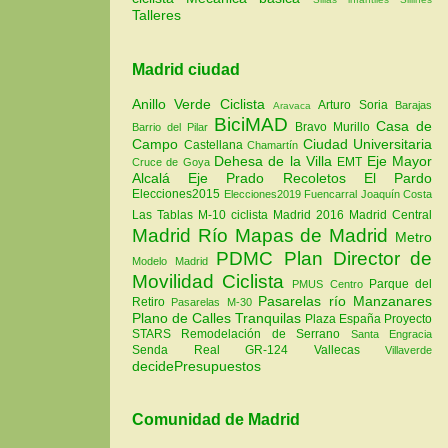
Talleres
Madrid ciudad
Anillo Verde Ciclista
Arturo Soria
Barajas
Aravaca
BiciMAD
Casa de
Bravo Murillo
Barrio del Pilar
Campo
Ciudad Universitaria
Castellana
Chamartín
Dehesa de la Villa
Eje Mayor
EMT
Cruce de Goya
Alcalá
Eje Prado Recoletos
El Pardo
Elecciones2015
Elecciones2019
Fuencarral
Joaquín Costa
Las Tablas
M-10 ciclista
Madrid 2016
Madrid Central
Madrid Río
Mapas de Madrid
Metro
PDMC Plan Director de
Modelo Madrid
Movilidad Ciclista
Parque del
PMUS Centro
Pasarelas río Manzanares
Retiro
Pasarelas M-30
Plano de Calles Tranquilas
Plaza España
Proyecto
STARS
Remodelación de Serrano
Santa Engracia
Senda Real GR-124
Vallecas
Villaverde
decidePresupuestos
Comunidad de Madrid