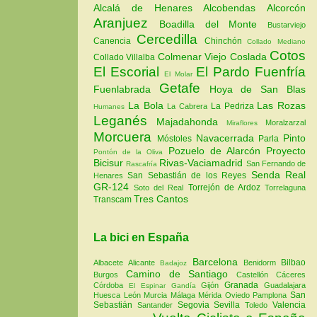
Alcalá de Henares
Alcobendas
Alcorcón
Aranjuez
Boadilla del Monte
Bustarviejo
Cercedilla
Canencia
Chinchón
Collado Mediano
Cotos
Colmenar Viejo
Coslada
Collado Villalba
El Escorial
El Pardo
Fuenfría
El Molar
Getafe
Fuenlabrada
Hoya de San Blas
La Bola
Las Rozas
La Pedriza
La Cabrera
Humanes
Leganés
Majadahonda
Moralzarzal
Miraflores
Morcuera
Navacerrada
Pinto
Móstoles
Parla
Pozuelo de Alarcón
Proyecto
Pontón de la Oliva
Bicisur
Rivas-Vaciamadrid
San Fernando de
Rascafría
Senda Real
San Sebastián de los Reyes
Henares
GR-124
Torrejón de Ardoz
Soto del Real
Torrelaguna
Tres Cantos
Transcam
La bici en España
Barcelona
Bilbao
Albacete
Alicante
Benidorm
Badajoz
Camino de Santiago
Burgos
Castellón
Cáceres
Granada
Córdoba
Gijón
Guadalajara
El Espinar
Gandía
San
Huesca
León
Murcia
Málaga
Mérida
Oviedo
Pamplona
Sebastián
Segovia
Sevilla
Valencia
Santander
Toledo