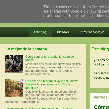
This site uses cookies from Google to 
are shared with Google along with per
en bici por madrid
statistics, and to detect and address 
Este blog
BiciMAD
Primeros consejos
Lo mejor de la semana
Este blog
Como centrar una rueda: tensado de
¿Echas de 
radios
Mecánica básica de supervivencia ciclista
publicamos
A veces no hay más remedio. Por mucho
que queramos ignorarlo, la rueda se
Si quieres 
mueve claramente ...
escribe, q
Un paseo en bici por el valle del Lozoya.
Sábado 2 de noviembre 2013 ¿Te
apuntas?
Quizás el título sea un poco engañoso,
porque aunque sí que recorreremos el
viernes
valle del Lozoya, no será precisamente
un paseo... pero es que s...
Cómo 
Lo que opine un ciclista es irrelevante para legislar