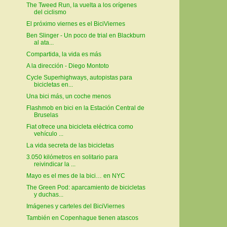
The Tweed Run, la vuelta a los orígenes
del ciclismo
El próximo viernes es el BiciViernes
Ben Slinger - Un poco de trial en Blackburn
al ata...
Compartida, la vida es más
A la dirección - Diego Montoto
Cycle Superhighways, autopistas para
bicicletas en...
Una bici más, un coche menos
Flashmob en bici en la Estación Central de
Bruselas
Fiat ofrece una bicicleta eléctrica como
vehículo ...
La vida secreta de las bicicletas
3.050 kilómetros en solitario para
reivindicar la ...
Mayo es el mes de la bici… en NYC
The Green Pod: aparcamiento de bicicletas
y duchas...
Imágenes y carteles del BiciViernes
También en Copenhague tienen atascos