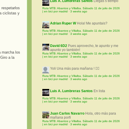
Luis A. Lumbreras Santos
Llegas s tiempo
, respetarlos
Ruta MTB: Abantos y Villalba. Sábado 11 de julio de 2026
| en bici por madrid
·
3 weeks ago
 ciclistas y
Adrian Ruper W
Hola! Me apuntais?
Ruta MTB: Abantos y Villalba. Sábado 11 de julio de 2026
| en bici por madrid
·
3 weeks ago
David 6D2
Pues aprovecho, te apunto y me
apunto yo también!
la marcha los
Ruta MTB: Abantos y Villalba. Sábado 11 de julio de 2026
| en bici por madrid
·
3 weeks ago
Giro a la
Yoli
Una más para mañana ! 🚵‍♀️
Ruta MTB: Abantos y Villalba. Sábado 11 de julio de 2026
| en bici por madrid
·
3 weeks ago
Luis A. Lumbreras Santos
En lista
Ruta MTB: Abantos y Villalba. Sábado 11 de julio de 2026
| en bici por madrid
·
3 weeks ago
Juan Carlos Navarro
Hola, otro más para
mañana porfi
Ruta MTB: Abantos y Villalba. Sábado 11 de julio de 2026
| en bici por madrid
·
3 weeks ago