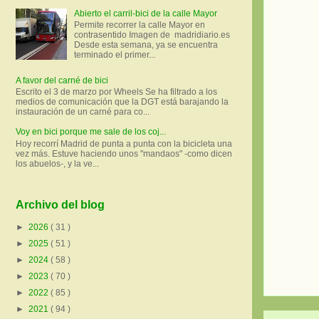
Abierto el carril-bici de la calle Mayor
Permite recorrer la calle Mayor en
contrasentido Imagen de madridiario.es
Desde esta semana, ya se encuentra
terminado el primer...
A favor del carné de bici
Escrito el 3 de marzo por Wheels Se ha filtrado a los
medios de comunicación que la DGT está barajando la
instauración de un carné para co...
Voy en bici porque me sale de los coj...
Hoy recorrí Madrid de punta a punta con la bicicleta una
vez más. Estuve haciendo unos "mandaos" -como dicen
los abuelos-, y la ve...
Archivo del blog
►
2026
( 31 )
►
2025
( 51 )
►
2024
( 58 )
►
2023
( 70 )
►
2022
( 85 )
►
2021
( 94 )