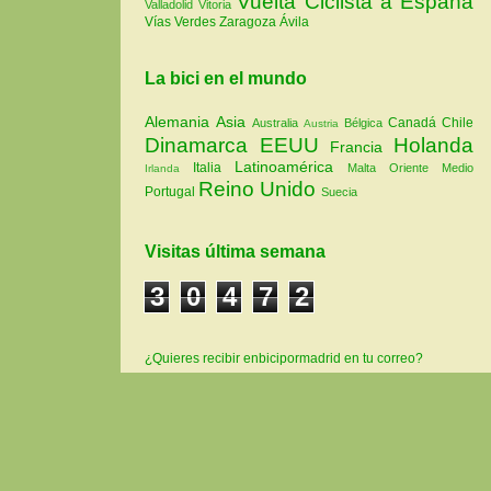
Vuelta Ciclista a España
Valladolid
Vitoria
Vías Verdes
Zaragoza
Ávila
La bici en el mundo
Alemania
Asia
Canadá
Chile
Australia
Bélgica
Austria
Dinamarca
EEUU
Holanda
Francia
Latinoamérica
Italia
Malta
Oriente Medio
Irlanda
Reino Unido
Portugal
Suecia
Visitas última semana
3
0
4
7
2
¿Quieres recibir enbicipormadrid en tu correo?