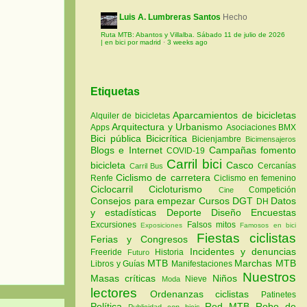
Luis A. Lumbreras Santos
Hecho
Ruta MTB: Abantos y Villalba. Sábado 11 de julio de 2026
| en bici por madrid
·
3 weeks ago
Etiquetas
Aparcamientos de bicicletas
Alquiler de bicicletas
Arquitectura y Urbanismo
Apps
Asociaciones
BMX
Bici pública
Bicicrítica
Bicienjambre
Bicimensajeros
Blogs e Internet
Campañas fomento
COVID-19
Carril bici
bicicleta
Casco
Cercanías
Carril Bus
Ciclismo de carretera
Renfe
Ciclismo en femenino
Ciclocarril
Cicloturismo
Competición
Cine
Consejos para empezar
Cursos
DGT
Datos
DH
y estadísticas
Deporte
Diseño
Encuestas
Excursiones
Falsos mitos
Exposiciones
Famosos en bici
Fiestas ciclistas
Ferias y Congresos
Incidentes y denuncias
Freeride
Historia
Futuro
MTB
Marchas MTB
Libros y Guías
Manifestaciones
Nuestros
Masas críticas
Niños
Nieve
Moda
lectores
Ordenanzas ciclistas
Patinetes
Política
Red MTB
Robo de
Publicidad con bicis