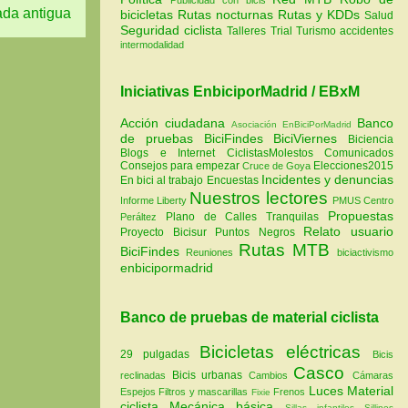
ada antigua
bicicletas
Rutas nocturnas
Rutas y KDDs
Salud
Seguridad ciclista
Talleres
Trial
Turismo
accidentes
intermodalidad
Iniciativas EnbiciporMadrid / EBxM
Acción ciudadana
Banco
Asociación EnBiciPorMadrid
de pruebas
BiciFindes
BiciViernes
Biciencia
Blogs e Internet
CiclistasMolestos
Comunicados
Consejos para empezar
Elecciones2015
Cruce de Goya
Incidentes y denuncias
En bici al trabajo
Encuestas
Nuestros lectores
Informe Liberty
PMUS Centro
Propuestas
Plano de Calles Tranquilas
Peráltez
Relato usuario
Proyecto Bicisur
Puntos Negros
Rutas MTB
BiciFindes
Reuniones
biciactivismo
enbicipormadrid
Banco de pruebas de material ciclista
Bicicletas eléctricas
29 pulgadas
Bicis
Casco
Bicis urbanas
reclinadas
Cambios
Cámaras
Luces
Material
Espejos
Filtros y mascarillas
Frenos
Fixie
ciclista
Mecánica básica
Sillas infantiles
Sillines