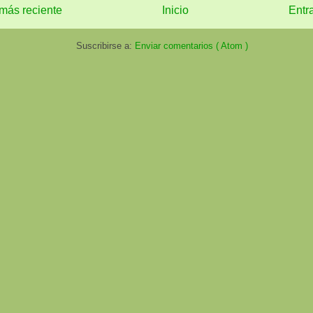
más reciente
Inicio
Entr
Suscribirse a:
Enviar comentarios ( Atom )