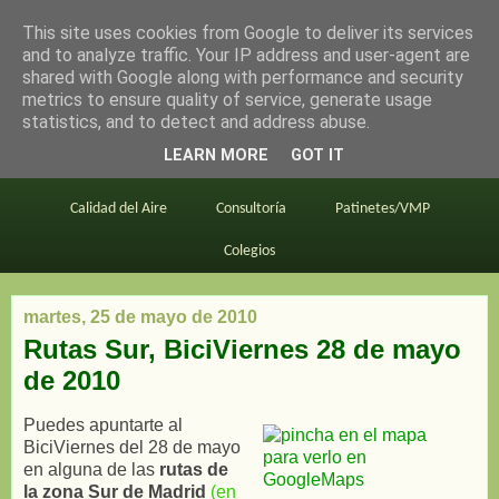
This site uses cookies from Google to deliver its services
en bici por madrid
and to analyze traffic. Your IP address and user-agent are
shared with Google along with performance and security
metrics to ensure quality of service, generate usage
statistics, and to detect and address abuse.
Este blog
BiciMAD
Primeros consejos
LEARN MORE
GOT IT
En bici al trabajo
Planos
Divulgación
Calidad del Aire
Consultoría
Patinetes/VMP
Colegios
martes, 25 de mayo de 2010
Rutas Sur, BiciViernes 28 de mayo
de 2010
Puedes apuntarte al
BiciViernes del 28 de mayo
en alguna de las
rutas de
la zona Sur de Madrid
(en