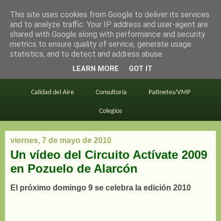
This site uses cookies from Google to deliver its services
en bici por madrid
and to analyze traffic. Your IP address and user-agent are
shared with Google along with performance and security
metrics to ensure quality of service, generate usage
statistics, and to detect and address abuse.
Este blog
BiciMAD
Primeros consejos
LEARN MORE
GOT IT
En bici al trabajo
Planos
Divulgación
Calidad del Aire
Consultoría
Patinetes/VMP
Colegios
viernes, 7 de mayo de 2010
Un vídeo del Circuito Actívate 2009
en Pozuelo de Alarcón
El próximo domingo 9 se celebra la edición 2010