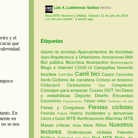
Luis A. Lumbreras Santos
Hecho
Ruta MTB: Abantos y Villalba. Sábado 11 de julio de 2026
| en bici por madrid
·
3 weeks ago
Etiquetas
Aparcamientos de bicicletas
Alquiler de bicicletas
Arquitectura y Urbanismo
Apps
Asociaciones
BMX
Bici pública
Bicicrítica
Bicienjambre
Bicimensajeros
Blogs e Internet
Campañas fomento
COVID-19
Carril bici
bicicleta
Casco
Cercanías
Carril Bus
Ciclismo de carretera
Renfe
Ciclismo en femenino
Ciclocarril
Cicloturismo
Competición
Cine
Consejos para empezar
Cursos
DGT
Datos
DH
y estadísticas
Deporte
Diseño
Encuestas
Excursiones
Falsos mitos
Exposiciones
Famosos en bici
Fiestas ciclistas
Ferias y Congresos
Incidentes y denuncias
Freeride
Historia
Futuro
MTB
Marchas MTB
Libros y Guías
Manifestaciones
Nuestros
Masas críticas
Niños
Nieve
Moda
lectores
Ordenanzas ciclistas
Patinetes
Política
Red MTB
Robo de
Publicidad con bicis