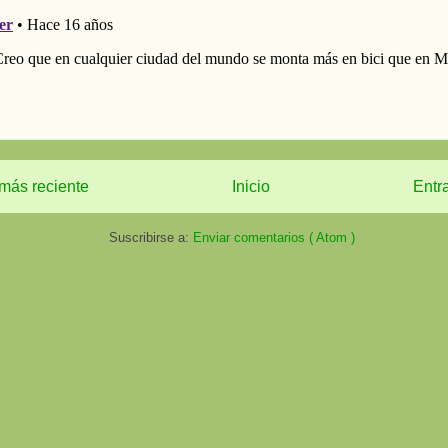
más reciente
Inicio
Entr
Suscribirse a:
Enviar comentarios ( Atom )