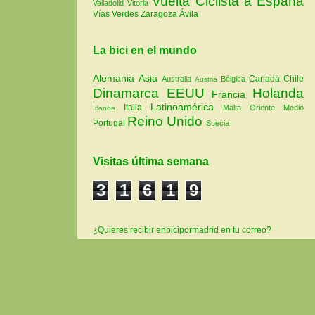
Vuelta Ciclista a España
Valladolid
Vitoria
Vías Verdes
Zaragoza
Ávila
La bici en el mundo
Alemania
Asia
Canadá
Chile
Australia
Bélgica
Austria
Dinamarca
EEUU
Holanda
Francia
Latinoamérica
Italia
Malta
Oriente Medio
Irlanda
Reino Unido
Portugal
Suecia
Visitas última semana
3
1
6
1
9
¿Quieres recibir enbicipormadrid en tu correo?