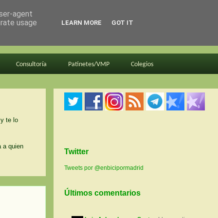
user-agent
erate usage
LEARN MORE
GOT IT
Consultoría
Patinetes/VMP
Colegios
y te lo
a a quien
Twitter
Tweets por @enbicipormadrid
Últimos comentarios