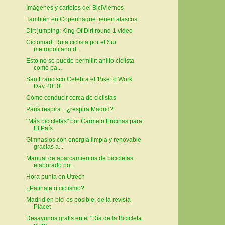
Imágenes y carteles del BiciViernes
También en Copenhague tienen atascos
Dirt jumping: King Of Dirt round 1 video
Ciclomad, Ruta ciclista por el Sur
metropolitano d...
Esto no se puede permitir: anillo ciclista
como pa...
San Francisco Celebra el 'Bike to Work
Day 2010'
Cómo conducir cerca de ciclistas
París respira... ¿respira Madrid?
"Más bicicletas" por Carmelo Encinas para
El País
Gimnasios con energía limpia y renovable
gracias a...
Manual de aparcamientos de bicicletas
elaborado po...
Hora punta en Utrech
¿Patinaje o ciclismo?
Madrid en bici es posible, de la revista
Plácet
Desayunos gratis en el "Día de la Bicicleta