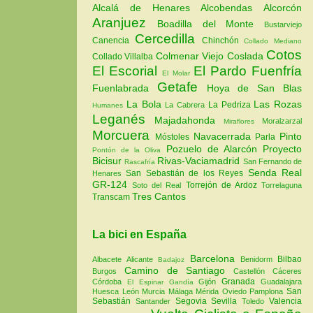
Alcalá de Henares
Alcobendas
Alcorcón
Aranjuez
Boadilla del Monte
Bustarviejo
Cercedilla
Canencia
Chinchón
Collado Mediano
Cotos
Colmenar Viejo
Coslada
Collado Villalba
El Escorial
El Pardo
Fuenfría
El Molar
Getafe
Fuenlabrada
Hoya de San Blas
La Bola
Las Rozas
La Pedriza
La Cabrera
Humanes
Leganés
Majadahonda
Moralzarzal
Miraflores
Morcuera
Navacerrada
Pinto
Móstoles
Parla
Pozuelo de Alarcón
Proyecto
Pontón de la Oliva
Bicisur
Rivas-Vaciamadrid
San Fernando de
Rascafría
Senda Real
San Sebastián de los Reyes
Henares
GR-124
Torrejón de Ardoz
Soto del Real
Torrelaguna
Tres Cantos
Transcam
La bici en España
Barcelona
Bilbao
Albacete
Alicante
Benidorm
Badajoz
Camino de Santiago
Burgos
Castellón
Cáceres
Granada
Córdoba
Gijón
Guadalajara
El Espinar
Gandía
San
Huesca
León
Murcia
Málaga
Mérida
Oviedo
Pamplona
Sebastián
Segovia
Sevilla
Valencia
Santander
Toledo