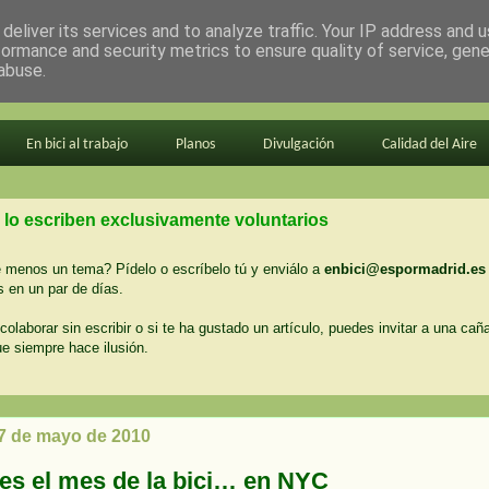
deliver its services and to analyze traffic. Your IP address and 
formance and security metrics to ensure quality of service, gen
abuse.
En bici al trabajo
Planos
Divulgación
Calidad del Aire
 lo escriben exclusivamente voluntarios
menos un tema? Pídelo o escríbelo tú y enviálo a
enbici@espormadrid.es
 en un par de días.
colaborar sin escribir o si te ha gustado un artículo, puedes invitar a una cañ
ue siempre hace ilusión.
17 de mayo de 2010
es el mes de la bici… en NYC