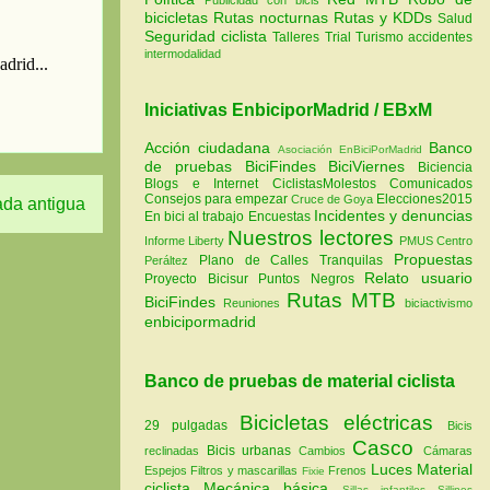
bicicletas
Rutas nocturnas
Rutas y KDDs
Salud
Seguridad ciclista
Talleres
Trial
Turismo
accidentes
intermodalidad
Iniciativas EnbiciporMadrid / EBxM
Acción ciudadana
Banco
Asociación EnBiciPorMadrid
de pruebas
BiciFindes
BiciViernes
Biciencia
Blogs e Internet
CiclistasMolestos
Comunicados
Consejos para empezar
Elecciones2015
Cruce de Goya
ada antigua
Incidentes y denuncias
En bici al trabajo
Encuestas
Nuestros lectores
Informe Liberty
PMUS Centro
Propuestas
Plano de Calles Tranquilas
Peráltez
Relato usuario
Proyecto Bicisur
Puntos Negros
Rutas MTB
BiciFindes
Reuniones
biciactivismo
enbicipormadrid
Banco de pruebas de material ciclista
Bicicletas eléctricas
29 pulgadas
Bicis
Casco
Bicis urbanas
reclinadas
Cambios
Cámaras
Luces
Material
Espejos
Filtros y mascarillas
Frenos
Fixie
ciclista
Mecánica básica
Sillas infantiles
Sillines