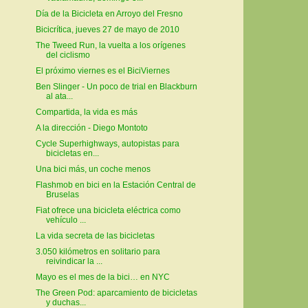
Día de la Bicicleta en Arroyo del Fresno
Bicicrítica, jueves 27 de mayo de 2010
The Tweed Run, la vuelta a los orígenes
del ciclismo
El próximo viernes es el BiciViernes
Ben Slinger - Un poco de trial en Blackburn
al ata...
Compartida, la vida es más
A la dirección - Diego Montoto
Cycle Superhighways, autopistas para
bicicletas en...
Una bici más, un coche menos
Flashmob en bici en la Estación Central de
Bruselas
Fiat ofrece una bicicleta eléctrica como
vehículo ...
La vida secreta de las bicicletas
3.050 kilómetros en solitario para
reivindicar la ...
Mayo es el mes de la bici… en NYC
The Green Pod: aparcamiento de bicicletas
y duchas...