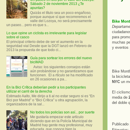
Sábado 2 de noviembre 2013 ¿Te
apuntas?
Quizás el título sea un poco engañoso,
porque aunque sí que recorreremos el
valle del Lozoya, no será precisamente
Bike Mon
un paseo... pero es que s...
Departame
ciudadan
Lo que opine un ciclista es irrelevante para legislar
para promo
sobre el casco
El principal criterio debe de ser el aumento en la
muchas per
seguridad vial Desde que la DGT lanzó en Febrero de
y eventos 
2013 la propuesta de que todo ci...
Guía para sortear los errores del nuevo
biciMAD
Aviso: los siguientes consejos están
aún probándose y no garantizamos que
Bike Month
funcionen. El a rtículo se ha modificado
la bicicle
en 26 ocasiones a pa...
NYC
un mes
En la Bici Crítica deberían pedir a los participantes
utilizar el carril de la derecha
El ciclism
Estimado Aalto, Me dirijo a ti al no estar seguro si es “En
media de
Bici por Madrid” o “Bici Crítica” u otra agrupación, la
del doble 
organizadora de la sal...
No todos los policías son así... por suerte
Me gustaría empezar este artículo
diciendo que en la Policía Municipal de
Publicado
Madrid hay gente muy profesional, muy
educada, que conoce bien la ...
Etiquetas