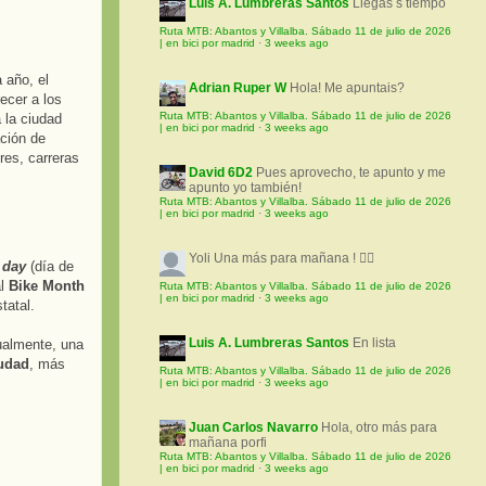
Luis A. Lumbreras Santos
Llegas s tiempo
Ruta MTB: Abantos y Villalba. Sábado 11 de julio de 2026
| en bici por madrid
·
3 weeks ago
 año, el
Adrian Ruper W
Hola! Me apuntais?
ecer a los
Ruta MTB: Abantos y Villalba. Sábado 11 de julio de 2026
 la ciudad
| en bici por madrid
·
3 weeks ago
ción de
res, carreras
David 6D2
Pues aprovecho, te apunto y me
apunto yo también!
Ruta MTB: Abantos y Villalba. Sábado 11 de julio de 2026
| en bici por madrid
·
3 weeks ago
Yoli
Una más para mañana ! 🚵‍♀️
 day
(día de
al
Bike Month
Ruta MTB: Abantos y Villalba. Sábado 11 de julio de 2026
| en bici por madrid
·
3 weeks ago
tatal.
Luis A. Lumbreras Santos
En lista
ualmente, una
iudad
, más
Ruta MTB: Abantos y Villalba. Sábado 11 de julio de 2026
| en bici por madrid
·
3 weeks ago
Juan Carlos Navarro
Hola, otro más para
mañana porfi
Ruta MTB: Abantos y Villalba. Sábado 11 de julio de 2026
| en bici por madrid
·
3 weeks ago