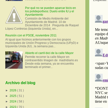
Por qué no se pueden aparcar bicis en
los polideportivos: Duelo entre IU y el
Ayuntamiento
Comisión de Medio Ambiente del
Ayuntamiento de Madrid. 10 de
Diciembre de 2014 Pregunta de Raquel
López Contreras (Izquierda Unida), en...
Reunión con el PSOE, noviembre 2011
Al igual que hicimos anteriormente con los grupos
municipales de Unión Progreso y Democracia (UPyD) e
Izquierda Unida (IU) , la semana pas...
Abierto el carril-bici de la calle Mayor
Permite recorrer la calle Mayor en
contrasentido Imagen de madridiario.es
Desde esta semana, ya se encuentra
terminado el primer...
Archivo del blog
►
2026
( 31 )
►
2025
( 51 )
►
2024
( 58 )
►
2023
( 70 )