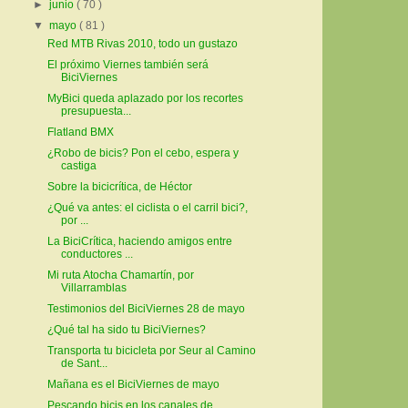
►
junio
( 70 )
▼
mayo
( 81 )
Red MTB Rivas 2010, todo un gustazo
El próximo Viernes también será
BiciViernes
MyBici queda aplazado por los recortes
presupuesta...
Flatland BMX
¿Robo de bicis? Pon el cebo, espera y
castiga
Sobre la bicicrítica, de Héctor
¿Qué va antes: el ciclista o el carril bici?,
por ...
La BiciCrítica, haciendo amigos entre
conductores ...
Mi ruta Atocha Chamartín, por
Villarramblas
Testimonios del BiciViernes 28 de mayo
¿Qué tal ha sido tu BiciViernes?
Transporta tu bicicleta por Seur al Camino
de Sant...
Mañana es el BiciViernes de mayo
Pescando bicis en los canales de