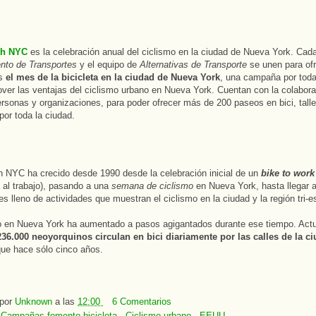
th NYC
es la celebración anual del ciclismo en la ciudad de Nueva York. Cada
nto de Transportes
y el equipo de
Alternativas de Transporte
se unen para ofr
os
el mes de la bicicleta en la ciudad de Nueva York
, una campaña por toda
ver las ventajas del ciclismo urbano en Nueva York. Cuentan con la colabora
sonas y organizaciones, para poder ofrecer más de 200 paseos en bici, talle
por toda la ciudad.
 NYC ha crecido desde 1990 desde la celebración inicial de un
bike to work
ta al trabajo), pasando a una
semana de ciclismo
en Nueva York, hasta llegar 
 lleno de actividades que muestran el ciclismo en la ciudad y la región tri-es
o en Nueva York ha aumentado a pasos agigantados durante ese tiempo. Act
236.000 neoyorquinos circulan en bici diariamente por las calles de la c
que hace sólo cinco años.
 por
Unknown
a las
12:00
6 Comentarios
:
Campañas fomento bicicleta
,
Ciclismo urbano
,
EEUU