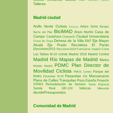
Talleres
Madrid ciudad
Anillo Verde Ciclista
Arturo Soria
Barajas
Aravaca
BiciMAD
Casa de
Bravo Murillo
Barrio del Pilar
Campo
Ciudad Universitaria
Castellana
Chamartín
Dehesa de la Villa
Eje Mayor
EMT
Cruce de Goya
Alcalá
Eje Prado Recoletos
El Pardo
Elecciones2015
Elecciones2019
Fuencarral
Joaquín Costa
Las Tablas
M-10 ciclista
Madrid 2016
Madrid Central
Madrid Río
Mapas de Madrid
Metro
PDMC Plan Director de
Modelo Madrid
Movilidad Ciclista
Parque del
PMUS Centro
Pasarelas río Manzanares
Retiro
Pasarelas M-30
Plano de Calles Tranquilas
Plaza España
Proyecto
STARS
Remodelación de Serrano
Santa Engracia
Senda Real GR-124
Vallecas
Villaverde
decidePresupuestos
Comunidad de Madrid