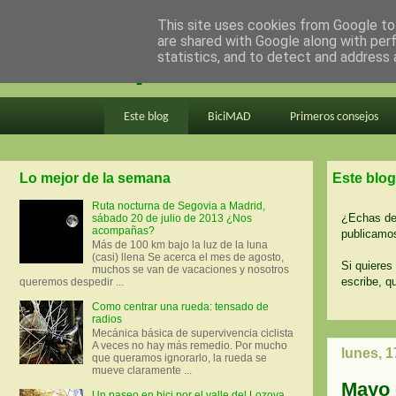
This site uses cookies from Google to 
are shared with Google along with per
en bici por madrid
statistics, and to detect and address 
Este blog
BiciMAD
Primeros consejos
Lo mejor de la semana
Este blog
Ruta nocturna de Segovia a Madrid,
¿Echas de 
sábado 20 de julio de 2013 ¿Nos
acompañas?
publicamos
Más de 100 km bajo la luz de la luna
(casi) llena Se acerca el mes de agosto,
Si quieres 
muchos se van de vacaciones y nosotros
escribe, q
queremos despedir ...
Como centrar una rueda: tensado de
radios
Mecánica básica de supervivencia ciclista
A veces no hay más remedio. Por mucho
lunes, 
que queramos ignorarlo, la rueda se
mueve claramente ...
Mayo 
Un paseo en bici por el valle del Lozoya.