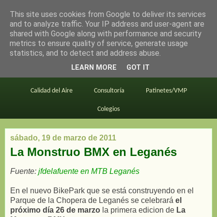
This site uses cookies from Google to deliver its services
en bici por madrid
and to analyze traffic. Your IP address and user-agent are
shared with Google along with performance and security
metrics to ensure quality of service, generate usage
statistics, and to detect and address abuse.
Este blog
BiciMAD
Primeros consejos
LEARN MORE
GOT IT
En bici al trabajo
Planos
Divulgación
Calidad del Aire
Consultoría
Patinetes/VMP
Colegios
sábado, 19 de marzo de 2011
La Monstruo BMX en Leganés
Fuente:
jfdelafuente en MTB Leganés
En el nuevo BikePark que se está construyendo en el
Parque de la Chopera de Leganés se celebrará
el
próximo día 26 de marzo
la primera edicion de
La