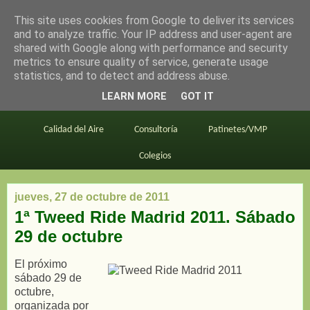
This site uses cookies from Google to deliver its services
en bici por madrid
and to analyze traffic. Your IP address and user-agent are
shared with Google along with performance and security
metrics to ensure quality of service, generate usage
statistics, and to detect and address abuse.
Este blog
BiciMAD
Primeros consejos
LEARN MORE
GOT IT
En bici al trabajo
Planos
Divulgación
Calidad del Aire
Consultoría
Patinetes/VMP
Colegios
jueves, 27 de octubre de 2011
1ª Tweed Ride Madrid 2011. Sábado
29 de octubre
El próximo
sábado 29 de
octubre,
organizada por