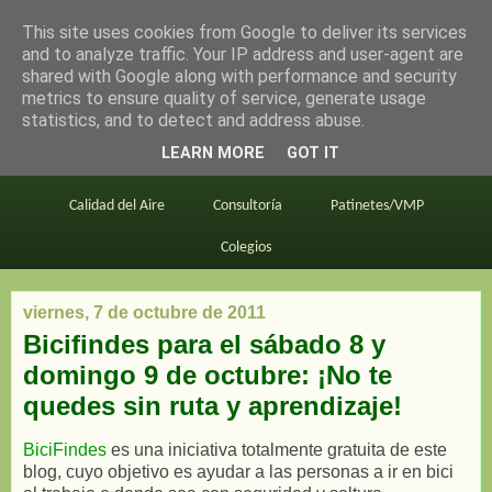
This site uses cookies from Google to deliver its services
en bici por madrid
and to analyze traffic. Your IP address and user-agent are
shared with Google along with performance and security
metrics to ensure quality of service, generate usage
statistics, and to detect and address abuse.
Este blog
BiciMAD
Primeros consejos
LEARN MORE
GOT IT
En bici al trabajo
Planos
Divulgación
Calidad del Aire
Consultoría
Patinetes/VMP
Colegios
viernes, 7 de octubre de 2011
Bicifindes para el sábado 8 y
domingo 9 de octubre: ¡No te
quedes sin ruta y aprendizaje!
BiciFindes
es una iniciativa totalmente gratuita de este
blog, cuyo objetivo es ayudar a las personas a ir en bici