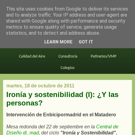
This site uses cookies from Google to deliver its services
en bici por madrid
and to analyze traffic. Your IP address and user-agent are
shared with Google along with performance and security
metrics to ensure quality of service, generate usage
statistics, and to detect and address abuse.
Este blog
BiciMAD
Primeros consejos
LEARN MORE
GOT IT
En bici al trabajo
Planos
Divulgación
Calidad del Aire
Consultoría
Patinetes/VMP
Colegios
martes, 18 de octubre de 2011
Ironía y sostenibilidad (I): ¿Y las
personas?
Intervención de Enbicipormadrid en el Matadero
Mesa redonda del 22
de septiembre en la
Central de
Diseño di_mad
, del ciclo
"Ironía y Sostenibilidad".