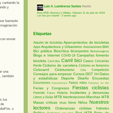
y cantando la
Luis A. Lumbreras Santos
Hecho
ando y
Ruta MTB: Abantos y Villalba. Sábado 11 de julio de 2026
| en bici por madrid
·
3 weeks ago
ser bastante
 imaginación:
Etiquetas
 con enviar
Aparcamientos de bicicletas
Alquiler de bicicletas
Arquitectura y Urbanismo
Apps
Asociaciones
BMX
Bici pública
Bicicrítica
Bicienjambre
Bicimensajeros
Blogs e Internet
Campañas fomento
COVID-19
Carril bici
bicicleta
Casco
Cercanías
Carril Bus
Ciclismo de carretera
Renfe
Ciclismo en femenino
Ciclocarril
Cicloturismo
Competición
Cine
ar una
Consejos para empezar
Cursos
DGT
Datos
DH
, también
y estadísticas
Deporte
Diseño
Encuestas
Excursiones
Falsos mitos
Exposiciones
Famosos en bici
Fiestas ciclistas
Ferias y Congresos
Incidentes y denuncias
Freeride
Historia
Futuro
MTB
Marchas MTB
Libros y Guías
Manifestaciones
s tus
Nuestros
Masas críticas
Niños
Nieve
Moda
 de
lectores
Ordenanzas ciclistas
iaFire, u
Patinetes
Política
Red MTB
Robo de
Publicidad con bicis