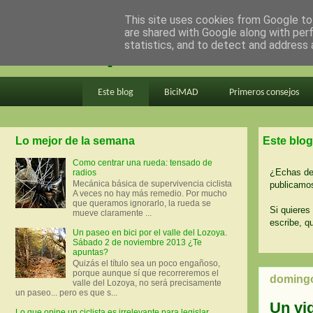
This site uses cookies from Google to 
are shared with Google along with per
en bici por madrid
statistics, and to detect and address 
Este blog
BiciMAD
Primeros consejos
Lo mejor de la semana
Este blog
Como centrar una rueda: tensado de
¿Echas de 
radios
Mecánica básica de supervivencia ciclista
publicamos
A veces no hay más remedio. Por mucho
que queramos ignorarlo, la rueda se
Si quieres 
mueve claramente ...
escribe, q
Un paseo en bici por el valle del Lozoya.
Sábado 2 de noviembre 2013 ¿Te
apuntas?
Quizás el título sea un poco engañoso,
porque aunque sí que recorreremos el
domingo,
valle del Lozoya, no será precisamente
un paseo... pero es que s...
Un vid
Lo que opine un ciclista es irrelevante para legislar