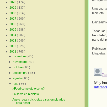
otro que u
►
2020
( 174 )
►
2019
( 137 )
Una vez ca
bicicleta.
►
2018
( 214 )
►
2017
( 209 )
Lanzami
►
2016
( 263 )
►
2015
( 288 )
Todas las 
bicicleta
►
2014
( 287 )
parte del 
►
2013
( 549 )
►
2012
( 625 )
Publicado
▼
2011
( 763 )
Etiquetas
►
diciembre
( 40 )
►
noviembre
( 43 )
►
octubre
( 60 )
►
septiembre
( 85 )
►
agosto
( 66 )
▼
julio
( 56 )
¿Feed completo o corto?
La selva en bicicleta
Apple regala bicicletas a sus empleados
para despl...