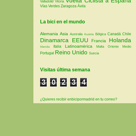
Vuelta Ciclista a España
Valladolid
Vitoria
Vías Verdes
Zaragoza
Ávila
La bici en el mundo
Alemania
Asia
Canadá
Chile
Australia
Bélgica
Austria
Dinamarca
EEUU
Holanda
Francia
Latinoamérica
Italia
Malta
Oriente Medio
Irlanda
Reino Unido
Portugal
Suecia
Visitas última semana
3
0
2
3
4
¿Quieres recibir enbicipormadrid en tu correo?