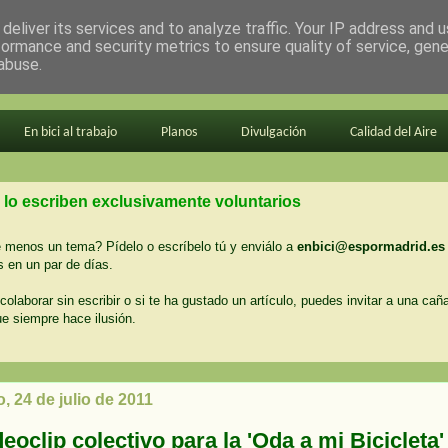
deliver its services and to analyze traffic. Your IP address and 
formance and security metrics to ensure quality of service, gen
abuse.
En bici al trabajo
Planos
Divulgación
Calidad del Aire
 lo escriben exclusivamente voluntarios
menos un tema? Pídelo o escríbelo tú y enviálo a
enbici@espormadrid.es
 en un par de días.
colaborar sin escribir o si te ha gustado un artículo, puedes invitar a una cañ
ue siempre hace ilusión.
 24 de julio de 2011
eoclip colectivo para la 'Oda a mi Bicicleta'