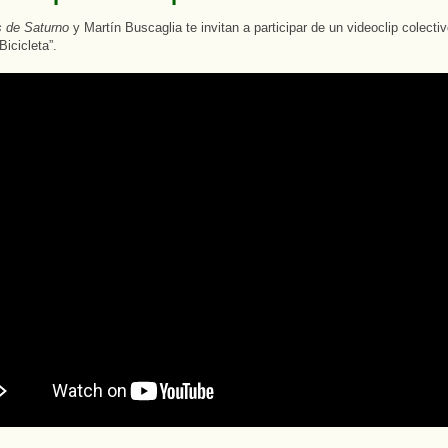
s de Saturno
y Martín Buscaglia te invitan a participar de un videoclip colectiv
Bicicleta”.