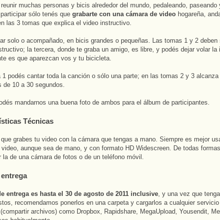
 reunir muchas personas y bicis alrededor del mundo, pedaleando, paseando 
participar sólo tenés que
grabarte con una cámara de video
hogareña, and
n las 3 tomas que explica el video instructivo.
r solo o acompañado, en bicis grandes o pequeñas. Las tomas 1 y 2 deben 
nstructivo; la tercera, donde te graba un amigo, es libre, y podés dejar volar la
nte es que aparezcan vos y tu bicicleta.
 1 podés cantar toda la canción o sólo una parte; en las tomas 2 y 3 alcanza
s de 10 a 30 segundos.
dés mandarnos una buena foto de ambos para el álbum de participantes.
ísticas Técnicas
 que grabes tu video con la cámara que tengas a mano. Siempre es mejor us
 video, aunque sea de mano, y con formato HD Widescreen. De todas formas
 la de una cámara de fotos o de un teléfono móvil.
 entrega
e entrega es hasta el 30 de agosto de 2011 inclusive
, y una vez que tenga
istos, recomendamos ponerlos en una carpeta y cargarlos a cualquier servicio
g (compartir archivos) como Dropbox, Rapidshare, MegaUpload, Yousendit, Med