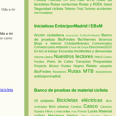
bicicletas
Rutas nocturnas
Rutas y KDDs
Salud
Seguridad ciclista
Talleres
Trial
Turismo
accidentes
: Oda a mi
intermodalidad
Iniciativas EnbiciporMadrid / EBxM
Oda a mi
Acción ciudadana
Banco
Asociación EnBiciPorMadrid
no
como
de pruebas
BiciFindes
BiciViernes
Biciencia
Blogs e Internet
CiclistasMolestos
Comunicados
Consejos para empezar
Elecciones2015
Cruce de Goya
Incidentes y denuncias
En bici al trabajo
Encuestas
Nuestros lectores
Informe Liberty
PMUS Centro
Propuestas
Plano de Calles Tranquilas
Peráltez
Relato usuario
Proyecto Bicisur
Puntos Negros
Rutas MTB
BiciFindes
Reuniones
biciactivismo
enbicipormadrid
Banco de pruebas de material ciclista
Bicicletas eléctricas
29 pulgadas
Bicis
Casco
Bicis urbanas
reclinadas
Cambios
Cámaras
Luces
Material
Espejos
Filtros y mascarillas
Frenos
Fixie
ciclista
Mecánica básica
Sillas infantiles
Sillines