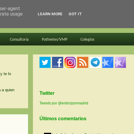
user-agent
erate usage
LEARN MORE
GOT IT
Consultoría
Patinetes/VMP
Colegios
y te lo
a a quien
Twitter
Tweets por @enbicipormadrid
Últimos comentarios