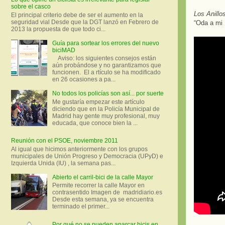
sobre el casco
Los Anillo
El principal criterio debe de ser el aumento en la
seguridad vial Desde que la DGT lanzó en Febrero de
“Oda a mi 
2013 la propuesta de que todo ci...
Guía para sortear los errores del nuevo
biciMAD
Aviso: los siguientes consejos están
aún probándose y no garantizamos que
funcionen. El a rtículo se ha modificado
en 26 ocasiones a pa...
No todos los policías son así... por suerte
Me gustaría empezar este artículo
diciendo que en la Policía Municipal de
Madrid hay gente muy profesional, muy
educada, que conoce bien la ...
Reunión con el PSOE, noviembre 2011
Al igual que hicimos anteriormente con los grupos
municipales de Unión Progreso y Democracia (UPyD) e
Izquierda Unida (IU) , la semana pas...
Abierto el carril-bici de la calle Mayor
Permite recorrer la calle Mayor en
contrasentido Imagen de madridiario.es
Desde esta semana, ya se encuentra
terminado el primer...
Por qué no se pueden aparcar bicis en