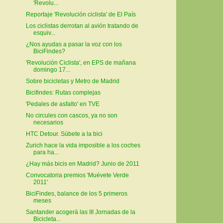
'Revolu...
Reportaje 'Revolución ciclista' de El País
Los ciclistas derrotan al avión tratando de
esquiv...
¿Nos ayudas a pasar la voz con los
BiciFindes?
'Revolución Ciclista', en EPS de mañana
domingo 17...
Sobre bicicletas y Metro de Madrid
Bicifindes: Rutas complejas
'Pedales de asfalto' en TVE
No circules con cascos, ya no son
necesarios
HTC Detour. Súbete a la bici
Zurich hace la vida imposible a los coches
para ha...
¿Hay más bicis en Madrid? Junio de 2011
Convocatoria premios 'Muévete Verde
2011'
BiciFindes, balance de los 5 primeros
meses
Santander acogerá las III Jornadas de la
Bicicleta...