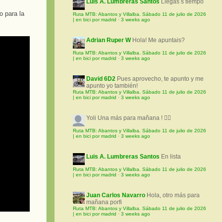
Luis A. Lumbreras Santos
Llegas s tiempo
o para la
Ruta MTB: Abantos y Villalba. Sábado 11 de julio de 2026
| en bici por madrid
·
3 weeks ago
Adrian Ruper W
Hola! Me apuntais?
Ruta MTB: Abantos y Villalba. Sábado 11 de julio de 2026
| en bici por madrid
·
3 weeks ago
David 6D2
Pues aprovecho, te apunto y me
apunto yo también!
Ruta MTB: Abantos y Villalba. Sábado 11 de julio de 2026
| en bici por madrid
·
3 weeks ago
Yoli
Una más para mañana ! 🚵‍♀️
Ruta MTB: Abantos y Villalba. Sábado 11 de julio de 2026
| en bici por madrid
·
3 weeks ago
Luis A. Lumbreras Santos
En lista
Ruta MTB: Abantos y Villalba. Sábado 11 de julio de 2026
| en bici por madrid
·
3 weeks ago
Juan Carlos Navarro
Hola, otro más para
mañana porfi
Ruta MTB: Abantos y Villalba. Sábado 11 de julio de 2026
| en bici por madrid
·
3 weeks ago