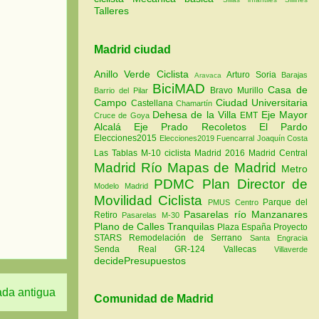
Talleres
Madrid ciudad
Anillo Verde Ciclista
Arturo Soria
Barajas
Aravaca
BiciMAD
Casa de
Bravo Murillo
Barrio del Pilar
Campo
Ciudad Universitaria
Castellana
Chamartín
Dehesa de la Villa
Eje Mayor
EMT
Cruce de Goya
Alcalá
Eje Prado Recoletos
El Pardo
Elecciones2015
Elecciones2019
Fuencarral
Joaquín Costa
Las Tablas
M-10 ciclista
Madrid 2016
Madrid Central
Madrid Río
Mapas de Madrid
Metro
PDMC Plan Director de
Modelo Madrid
Movilidad Ciclista
Parque del
PMUS Centro
Pasarelas río Manzanares
Retiro
Pasarelas M-30
Plano de Calles Tranquilas
Plaza España
Proyecto
STARS
Remodelación de Serrano
Santa Engracia
Senda Real GR-124
Vallecas
Villaverde
decidePresupuestos
ada antigua
Comunidad de Madrid