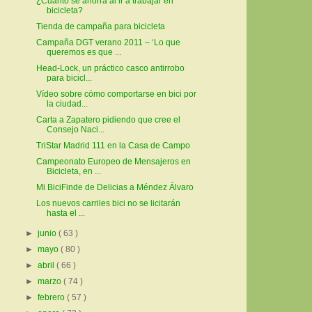
¿Cuanto se ahorra al ir a trabajar en
bicicleta?
Tienda de campaña para bicicleta
Campaña DGT verano 2011 – ‘Lo que
queremos es que ...
Head-Lock, un práctico casco antirrobo
para bicicl...
Vídeo sobre cómo comportarse en bici por
la ciudad...
Carta a Zapatero pidiendo que cree el
Consejo Naci...
TriStar Madrid 111 en la Casa de Campo
Campeonato Europeo de Mensajeros en
Bicicleta, en ...
Mi BiciFinde de Delicias a Méndez Álvaro
Los nuevos carriles bici no se licitarán
hasta el ...
►
junio
( 63 )
►
mayo
( 80 )
►
abril
( 66 )
►
marzo
( 74 )
►
febrero
( 57 )