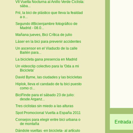
VII Vuelta Nocturna al Anillo Verde Ciclista:
sába...
Frii, la bici de plástico que lleva la fealdad
a o...
Segundo #Bicienjambre fotográfico de
Madrid - 08.0...
Mañana jueves, Bici Crítica de julio
Láser en la bici para prevenir accidentes
Un ascensor en el Viaducto de la calle
Bailén para...
La bicicleta gana presencia en Madrid
Un videoclip colectivo para la 'Oda a mi
Bicicleta'
David Byrne, las ciudades y las bicicletas
Hiplok, lleva el candado de tu bici puesto
como ci...
BiciFinde para el sábado 23 de julio:
desde Arganz...
Tres ciclistas sin miedo a las alturas
Spot Promocional Vuelta a España 2011
Consejos para elegir entre bici urbana o
Entrada 
de montaña
Dándole vueltas -en bicicleta- al artículo