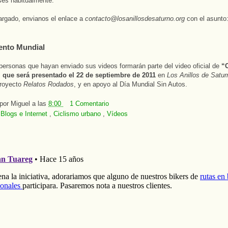
ses habitualmente.
rgado, envianos el enlace a
contacto@losanillosdesaturno.org
con el asunto
ento Mundial
personas que hayan enviado sus videos formarán parte del video oficial de
“
”, que será presentado el 22 de septiembre de 2011
en
Los Anillos de Satur
proyecto
Relatos Rodados
, y en apoyo al Día Mundial Sin Autos.
 por
Miguel
a las
8:00
1 Comentario
:
Blogs e Internet
,
Ciclismo urbano
,
Vídeos