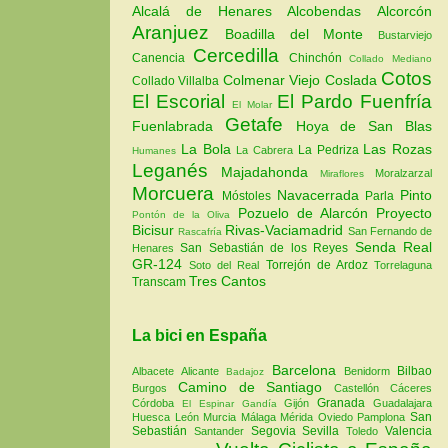
Alcalá de Henares
Alcobendas
Alcorcón
Aranjuez
Boadilla del Monte
Bustarviejo
Cercedilla
Canencia
Chinchón
Collado Mediano
Cotos
Colmenar Viejo
Coslada
Collado Villalba
El Escorial
El Pardo
Fuenfría
El Molar
Getafe
Fuenlabrada
Hoya de San Blas
La Bola
Las Rozas
La Pedriza
La Cabrera
Humanes
Leganés
Majadahonda
Moralzarzal
Miraflores
Morcuera
Navacerrada
Pinto
Móstoles
Parla
Pozuelo de Alarcón
Proyecto
Pontón de la Oliva
Bicisur
Rivas-Vaciamadrid
San Fernando de
Rascafría
Senda Real
San Sebastián de los Reyes
Henares
GR-124
Torrejón de Ardoz
Soto del Real
Torrelaguna
Tres Cantos
Transcam
La bici en España
Barcelona
Bilbao
Albacete
Alicante
Benidorm
Badajoz
Camino de Santiago
Burgos
Castellón
Cáceres
Granada
Córdoba
Gijón
Guadalajara
El Espinar
Gandía
San
Huesca
León
Murcia
Málaga
Mérida
Oviedo
Pamplona
Sebastián
Segovia
Sevilla
Valencia
Santander
Toledo