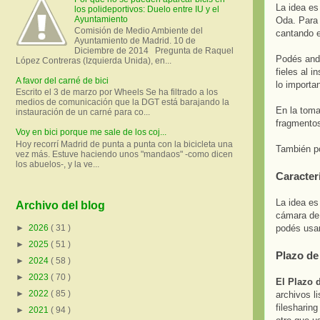
La idea es
los polideportivos: Duelo entre IU y el
Ayuntamiento
Oda. Para 
Comisión de Medio Ambiente del
cantando e
Ayuntamiento de Madrid. 10 de
Diciembre de 2014 Pregunta de Raquel
Podés anda
López Contreras (Izquierda Unida), en...
fieles al i
A favor del carné de bici
lo importa
Escrito el 3 de marzo por Wheels Se ha filtrado a los
medios de comunicación que la DGT está barajando la
En la toma
instauración de un carné para co...
fragmento
Voy en bici porque me sale de los coj...
Hoy recorrí Madrid de punta a punta con la bicicleta una
También po
vez más. Estuve haciendo unos "mandaos" -como dicen
los abuelos-, y la ve...
Caracter
La idea es
Archivo del blog
cámara de
podés usar
►
2026
( 31 )
►
2025
( 51 )
Plazo de
►
2024
( 58 )
►
2023
( 70 )
El Plazo d
►
2022
( 85 )
archivos l
filesharin
►
2021
( 94 )