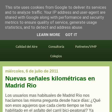
This site uses cookies from Google to deliver its services
en bici por madrid
and to analyze traffic. Your IP address and user-agent are
shared with Google along with performance and security
metrics to ensure quality of service, generate usage
statistics, and to detect and address abuse.
Este blog
BiciMAD
Primeros consejos
LEARN MORE
GOT IT
En bici al trabajo
Planos
Divulgación
Calidad del Aire
Consultoría
Patinetes/VMP
Colegios
miércoles, 6 de julio de 2011
Nuevas señales kilométricas en
Madrid Rio
Los usuarios mas habituales de Madrid Rio nos
hacíamos las misma pregunta desde hace días: ¿Qué
son esos agujeros que cada cierto tiempo se han
habilitado en el asfalto del carril bici-peatonal? Ya