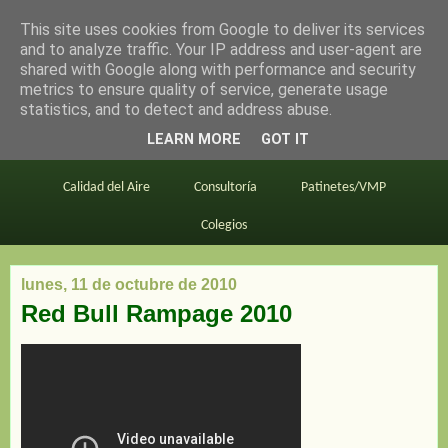
This site uses cookies from Google to deliver its services
en bici por madrid
and to analyze traffic. Your IP address and user-agent are
shared with Google along with performance and security
metrics to ensure quality of service, generate usage
statistics, and to detect and address abuse.
Este blog
BiciMAD
Primeros consejos
LEARN MORE
GOT IT
En bici al trabajo
Planos
Divulgación
Calidad del Aire
Consultoría
Patinetes/VMP
Colegios
lunes, 11 de octubre de 2010
Red Bull Rampage 2010