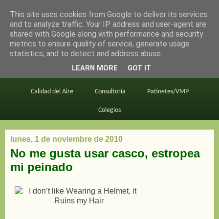
This site uses cookies from Google to deliver its services
en bici por madrid
and to analyze traffic. Your IP address and user-agent are
shared with Google along with performance and security
metrics to ensure quality of service, generate usage
statistics, and to detect and address abuse.
Este blog
BiciMAD
Primeros consejos
LEARN MORE
GOT IT
En bici al trabajo
Planos
Divulgación
Calidad del Aire
Consultoría
Patinetes/VMP
Colegios
lunes, 1 de noviembre de 2010
No me gusta usar casco, estropea
mi peinado