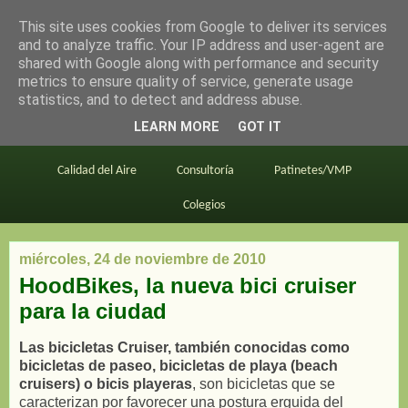
This site uses cookies from Google to deliver its services
en bici por madrid
and to analyze traffic. Your IP address and user-agent are
shared with Google along with performance and security
metrics to ensure quality of service, generate usage
statistics, and to detect and address abuse.
Este blog
BiciMAD
Primeros consejos
LEARN MORE
GOT IT
En bici al trabajo
Planos
Divulgación
Calidad del Aire
Consultoría
Patinetes/VMP
Colegios
miércoles, 24 de noviembre de 2010
HoodBikes, la nueva bici cruiser
para la ciudad
Las bicicletas Cruiser, también conocidas como
bicicletas de paseo, bicicletas de playa (beach
cruisers) o bicis playeras
, son bicicletas que se
caracterizan por favorecer una postura erguida del