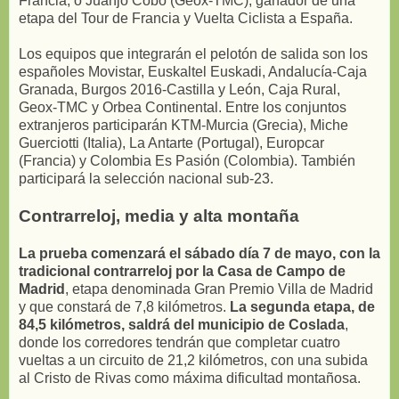
Francia, o Juanjo Cobo (Geox-TMC), ganador de una
etapa del Tour de Francia y Vuelta Ciclista a España.
Los equipos que integrarán el pelotón de salida son los
españoles Movistar, Euskaltel Euskadi, Andalucía-Caja
Granada, Burgos 2016-Castilla y León, Caja Rural,
Geox-TMC y Orbea Continental. Entre los conjuntos
extranjeros participarán KTM-Murcia (Grecia), Miche
Guerciotti (Italia), La Antarte (Portugal), Europcar
(Francia) y Colombia Es Pasión (Colombia). También
participará la selección nacional sub-23.
Contrarreloj, media y alta montaña
La prueba comenzará el sábado día 7 de mayo, con la
tradicional contrarreloj por la Casa de Campo de
Madrid
, etapa denominada Gran Premio Villa de Madrid
y que constará de 7,8 kilómetros.
La segunda etapa, de
84,5 kilómetros, saldrá del municipio de Coslada
,
donde los corredores tendrán que completar cuatro
vueltas a un circuito de 21,2 kilómetros, con una subida
al Cristo de Rivas como máxima dificultad montañosa.