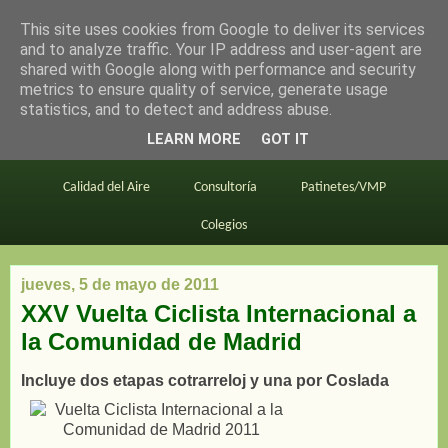
This site uses cookies from Google to deliver its services
en bici por madrid
and to analyze traffic. Your IP address and user-agent are
shared with Google along with performance and security
metrics to ensure quality of service, generate usage
statistics, and to detect and address abuse.
Este blog
BiciMAD
Primeros consejos
LEARN MORE
GOT IT
En bici al trabajo
Planos
Divulgación
Calidad del Aire
Consultoría
Patinetes/VMP
Colegios
jueves, 5 de mayo de 2011
XXV Vuelta Ciclista Internacional a
la Comunidad de Madrid
Incluye dos etapas cotrarreloj y una por Coslada