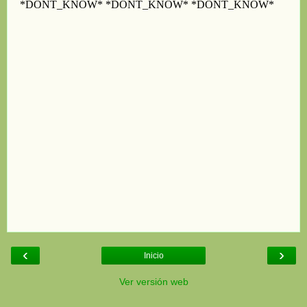
‹
›
Inicio
Ver versión web