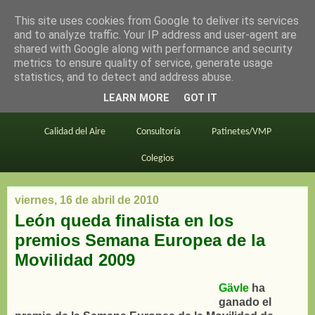
This site uses cookies from Google to deliver its services
en bici por madrid
and to analyze traffic. Your IP address and user-agent are
shared with Google along with performance and security
metrics to ensure quality of service, generate usage
statistics, and to detect and address abuse.
Este blog
BiciMAD
Primeros consejos
LEARN MORE
GOT IT
En bici al trabajo
Planos
Divulgación
Calidad del Aire
Consultoría
Patinetes/VMP
Colegios
viernes, 16 de abril de 2010
León queda finalista en los
premios Semana Europea de la
Movilidad 2009
Gävle
ha
ganado el