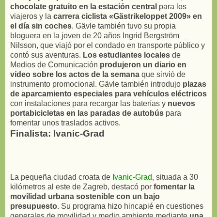
chocolate gratuito en la estación central
para los
viajeros y la
carrera ciclista «Gästrikeloppet 2009» en
el día sin coches
. Gävle también tuvo su propia
bloguera en la joven de 20 años Ingrid Bergström
Nilsson, que viajó por el condado en transporte público y
contó sus aventuras.
Los estudiantes locales
de
Medios de Comunicación
produjeron un diario en
vídeo sobre los actos de la semana
que sirvió de
instrumento promocional. Gävle también introdujo
plazas
de aparcamiento especiales para vehículos eléctricos
con instalaciones para recargar las baterías y
nuevos
portabicicletas en las paradas de autobús
para
fomentar unos traslados activos.
Finalista: Ivanic-Grad
La pequeña ciudad croata de
Ivanic-Grad
, situada a 30
kilómetros al este de Zagreb, destacó por
fomentar la
movilidad urbana sostenible con un bajo
presupuesto
. Su programa hizo hincapié en cuestiones
generales de movilidad y medio ambiente mediante
una