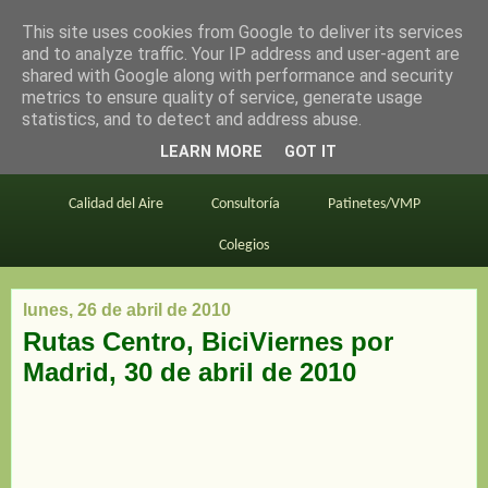
This site uses cookies from Google to deliver its services
en bici por madrid
and to analyze traffic. Your IP address and user-agent are
shared with Google along with performance and security
metrics to ensure quality of service, generate usage
statistics, and to detect and address abuse.
Este blog
BiciMAD
Primeros consejos
LEARN MORE
GOT IT
En bici al trabajo
Planos
Divulgación
Calidad del Aire
Consultoría
Patinetes/VMP
Colegios
lunes, 26 de abril de 2010
Rutas Centro, BiciViernes por
Madrid, 30 de abril de 2010