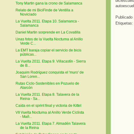
biciescuel
Tony Martin gana la crono de Salamanca
autoescuel
Relato de mi BiciFinde de Ventilla a
Noviciado
Publicado
La Vuelta 2011. Etapa 10. Salamanca -
Etiquetas
Salamanca
Daniel Martin sorprende en La Covatilla
Unas fotos de la Vuelta Nocturna al Anillo
Verde C...
La EMT baraja copiar el servicio de bicis
públicas...
La Vuelta 2011. Etapa 9. Villacastín - Sierra
de B...
Joaquim Rodríguez conquista el 'muro' de
San Loren...
Rutas Ciclo-Sostenibles en Pozuelo de
Alarcón
La Vuelta 2011. Etapa 8. Talavera de la
Reina - Sa...
Caída en el sprint final y victoria de Kittel
VII Vuelta Nocturna al Anillo Verde Ciclista
- Mañ...
La Vuelta 2011. Etapa 7. Almadén Talavera
de la Reina