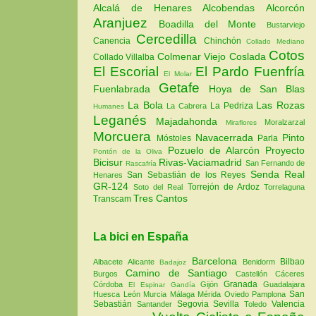
Alcalá de Henares
Alcobendas
Alcorcón
Aranjuez
Boadilla del Monte
Bustarviejo
Cercedilla
Canencia
Chinchón
Collado Mediano
Cotos
Colmenar Viejo
Coslada
Collado Villalba
El Escorial
El Pardo
Fuenfría
El Molar
Getafe
Fuenlabrada
Hoya de San Blas
La Bola
Las Rozas
La Pedriza
La Cabrera
Humanes
Leganés
Majadahonda
Moralzarzal
Miraflores
Morcuera
Navacerrada
Pinto
Móstoles
Parla
Pozuelo de Alarcón
Proyecto
Pontón de la Oliva
Bicisur
Rivas-Vaciamadrid
San Fernando de
Rascafría
Senda Real
San Sebastián de los Reyes
Henares
GR-124
Torrejón de Ardoz
Soto del Real
Torrelaguna
Tres Cantos
Transcam
La bici en España
Barcelona
Bilbao
Albacete
Alicante
Benidorm
Badajoz
Camino de Santiago
Burgos
Castellón
Cáceres
Granada
Córdoba
Gijón
Guadalajara
El Espinar
Gandía
San
Huesca
León
Murcia
Málaga
Mérida
Oviedo
Pamplona
Sebastián
Segovia
Sevilla
Valencia
Santander
Toledo