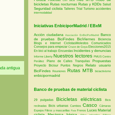
bicicletas
Rutas nocturnas
Rutas y KDDs
Salud
Seguridad ciclista
Talleres
Trial
Turismo
accidentes
intermodalidad
Iniciativas EnbiciporMadrid / EBxM
Acción ciudadana
Banco
Asociación EnBiciPorMadrid
de pruebas
BiciFindes
BiciViernes
Biciencia
Blogs e Internet
CiclistasMolestos
Comunicados
Consejos para empezar
Elecciones2015
Cruce de Goya
Incidentes y denuncias
En bici al trabajo
Encuestas
Nuestros lectores
Informe Liberty
PMUS Centro
Propuestas
Plano de Calles Tranquilas
Peráltez
Relato usuario
Proyecto Bicisur
Puntos Negros
ada antigua
Rutas MTB
BiciFindes
Reuniones
biciactivismo
enbicipormadrid
Banco de pruebas de material ciclista
Bicicletas eléctricas
29 pulgadas
Bicis
Casco
Bicis urbanas
reclinadas
Cambios
Cámaras
Luces
Material
Espejos
Filtros y mascarillas
Frenos
Fixie
ciclista
Mecánica básica
Sillas infantiles
Sillines