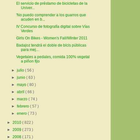
El servicio de préstamo de bicicletas de la
Univer...
'No puedo comprender a los guarros que
acuden en b...
IV Concurso de fotografía digital sobre Vías
Verdes
Girls On Bikes - Women's Fall/Winter 2011
Badajoz tendrá el doble de bicis públicas
para mej...
Vegetales a pedales, comida 100% vegetal
a piñon fijo
►
julio
( 56 )
►
junio
( 63 )
►
mayo
( 80 )
►
abril
( 66 )
►
marzo
( 74 )
►
febrero
( 57 )
►
enero
( 73 )
►
2010
( 822 )
►
2009
( 273 )
►
2008
( 171 )