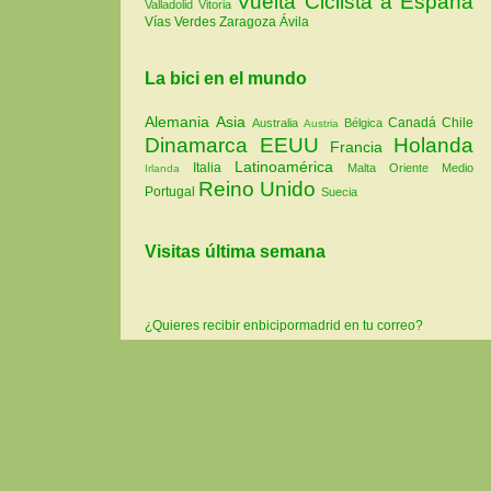
Vuelta Ciclista a España
Valladolid
Vitoria
Vías Verdes
Zaragoza
Ávila
La bici en el mundo
Alemania
Asia
Canadá
Chile
Australia
Bélgica
Austria
Dinamarca
EEUU
Holanda
Francia
Latinoamérica
Italia
Malta
Oriente Medio
Irlanda
Reino Unido
Portugal
Suecia
Visitas última semana
¿Quieres recibir enbicipormadrid en tu correo?