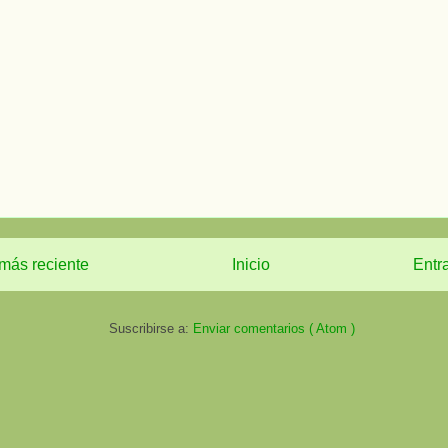
más reciente
Inicio
Entr
Suscribirse a:
Enviar comentarios ( Atom )