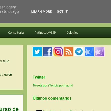
user-agent
erate usage
LEARN MORE
GOT IT
Consultoría
Patinetes/VMP
Colegios
y te lo
a a quien
Twitter
Tweets por @enbicipormadrid
Últimos comentarios
curso de