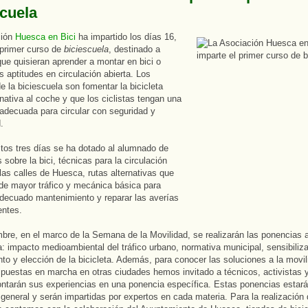
scuela
ción
Huesca en Bici
ha impartido los días 16,
 primer curso de
biciescuela
, destinado a
ue quisieran aprender a montar en bici o
s aptitudes en circulación abierta. Los
de la biciescuela son fomentar la bicicleta
nativa al coche y que los ciclistas tengan una
adecuada para circular con seguridad y
.
tos tres días se ha dotado al alumnado de
 sobre la bici, técnicas para la circulación
las calles de Huesca, rutas alternativas que
 de mayor tráfico y mecánica básica para
decuado mantenimiento y reparar las averías
entes.
bre, en el marco de la Semana de la Movilidad, se realizarán las ponencias 
a: impacto medioambiental del tráfico urbano, normativa municipal, sensibiliza
to y elección de la bicicleta. Además, para conocer las soluciones a la movil
 puestas en marcha en otras ciudades hemos invitado a técnicos, activistas y
ntarán sus experiencias en una ponencia específica. Estas ponencias estarán
 general y serán impartidas por expertos en cada materia. Para la realización 