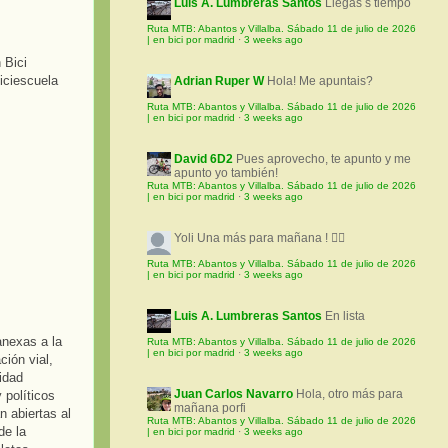
Luis A. Lumbreras Santos
Llegas s tiempo
Ruta MTB: Abantos y Villalba. Sábado 11 de julio de 2026
| en bici por madrid
·
3 weeks ago
Adrian Ruper W
Hola! Me apuntais?
Ruta MTB: Abantos y Villalba. Sábado 11 de julio de 2026
| en bici por madrid
·
3 weeks ago
David 6D2
Pues aprovecho, te apunto y me
apunto yo también!
Ruta MTB: Abantos y Villalba. Sábado 11 de julio de 2026
| en bici por madrid
·
3 weeks ago
Yoli
Una más para mañana ! 🚵‍♀️
Ruta MTB: Abantos y Villalba. Sábado 11 de julio de 2026
| en bici por madrid
·
3 weeks ago
Luis A. Lumbreras Santos
En lista
anexas a la
Ruta MTB: Abantos y Villalba. Sábado 11 de julio de 2026
| en bici por madrid
·
3 weeks ago
ción vial,
idad
Juan Carlos Navarro
Hola, otro más para
 políticos
mañana porfi
 abiertas al
Ruta MTB: Abantos y Villalba. Sábado 11 de julio de 2026
de la
| en bici por madrid
·
3 weeks ago