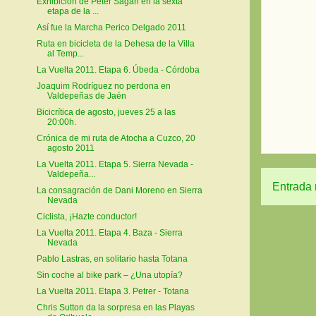
Exhibición de Peter Sagan en la sexta
etapa de la ...
Así fue la Marcha Perico Delgado 2011
Ruta en bicicleta de la Dehesa de la Villa
al Temp...
La Vuelta 2011. Etapa 6. Úbeda - Córdoba
Joaquim Rodríguez no perdona en
Valdepeñas de Jaén
Bicicrítica de agosto, jueves 25 a las
20:00h.
Crónica de mi ruta de Atocha a Cuzco, 20
agosto 2011
La Vuelta 2011. Etapa 5. Sierra Nevada -
Valdepeña...
Entrada 
La consagración de Dani Moreno en Sierra
Nevada
Ciclista, ¡Hazte conductor!
La Vuelta 2011. Etapa 4. Baza - Sierra
Nevada
Pablo Lastras, en solitario hasta Totana
Sin coche al bike park – ¿Una utopía?
La Vuelta 2011. Etapa 3. Petrer - Totana
Chris Sutton da la sorpresa en las Playas