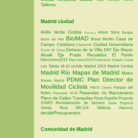
Talleres
Madrid ciudad
Anillo Verde Ciclista
Arturo Soria
Barajas
Aravaca
BiciMAD
Casa de
Bravo Murillo
Barrio del Pilar
Campo
Ciudad Universitaria
Castellana
Chamartín
Dehesa de la Villa
Eje Mayor
EMT
Cruce de Goya
Alcalá
Eje Prado Recoletos
El Pardo
Elecciones2015
Elecciones2019
Fuencarral
Joaquín Costa
Las Tablas
M-10 ciclista
Madrid 2016
Madrid Central
Madrid Río
Mapas de Madrid
Metro
PDMC Plan Director de
Modelo Madrid
Movilidad Ciclista
Parque del
PMUS Centro
Pasarelas río Manzanares
Retiro
Pasarelas M-30
Plano de Calles Tranquilas
Plaza España
Proyecto
STARS
Remodelación de Serrano
Santa Engracia
Senda Real GR-124
Vallecas
Villaverde
decidePresupuestos
Comunidad de Madrid