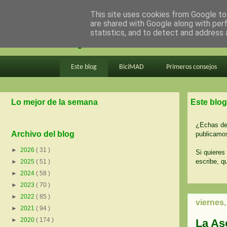
This site uses cookies from Google to 
are shared with Google along with per
en bici por madrid
statistics, and to detect and address 
Este blog
BiciMAD
Primeros consejos
Lo mejor de la semana
Este blog
¿Echas de 
Archivo del blog
publicamos
►
2026
( 31 )
Si quieres 
escribe, q
►
2025
( 51 )
►
2024
( 58 )
►
2023
( 70 )
►
2022
( 85 )
viernes,
►
2021
( 94 )
►
2020
( 174 )
La As