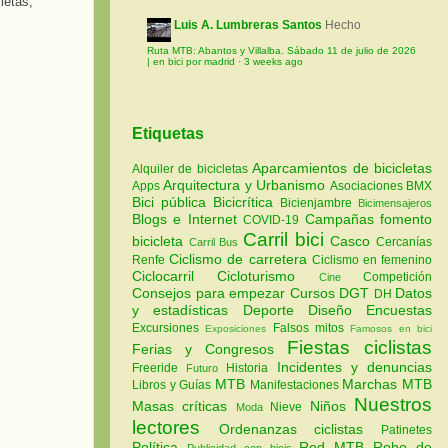
letas,
Luis A. Lumbreras Santos
Hecho
Ruta MTB: Abantos y Villalba. Sábado 11 de julio de 2026
| en bici por madrid
·
3 weeks ago
Etiquetas
Aparcamientos de bicicletas
Alquiler de bicicletas
Arquitectura y Urbanismo
Apps
Asociaciones
BMX
Bici pública
Bicicrítica
Bicienjambre
Bicimensajeros
Blogs e Internet
Campañas fomento
COVID-19
Carril bici
bicicleta
Casco
Cercanías
Carril Bus
Ciclismo de carretera
Renfe
Ciclismo en femenino
Ciclocarril
Cicloturismo
Competición
Cine
Consejos para empezar
Cursos
DGT
Datos
DH
y estadísticas
Deporte
Diseño
Encuestas
Excursiones
Falsos mitos
Exposiciones
Famosos en bici
Fiestas ciclistas
Ferias y Congresos
Incidentes y denuncias
Freeride
Historia
Futuro
MTB
Marchas MTB
Libros y Guías
Manifestaciones
Nuestros
Masas críticas
Niños
Nieve
Moda
lectores
Ordenanzas ciclistas
Patinetes
Política
Red MTB
Robo de
Publicidad con bicis