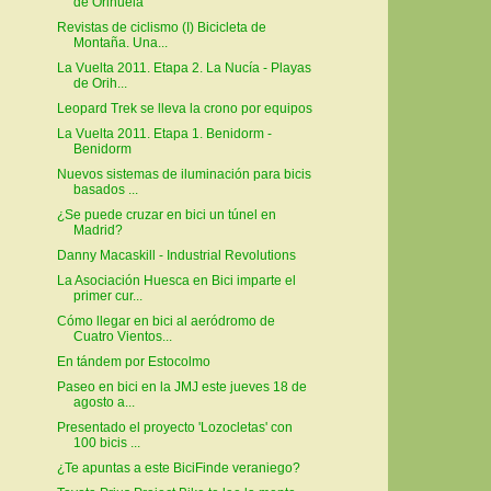
de Orihuela
Revistas de ciclismo (I) Bicicleta de
Montaña. Una...
La Vuelta 2011. Etapa 2. La Nucía - Playas
de Orih...
Leopard Trek se lleva la crono por equipos
La Vuelta 2011. Etapa 1. Benidorm -
Benidorm
Nuevos sistemas de iluminación para bicis
basados ...
¿Se puede cruzar en bici un túnel en
Madrid?
Danny Macaskill - Industrial Revolutions
La Asociación Huesca en Bici imparte el
primer cur...
Cómo llegar en bici al aeródromo de
Cuatro Vientos...
En tándem por Estocolmo
Paseo en bici en la JMJ este jueves 18 de
agosto a...
Presentado el proyecto 'Lozocletas' con
100 bicis ...
¿Te apuntas a este BiciFinde veraniego?