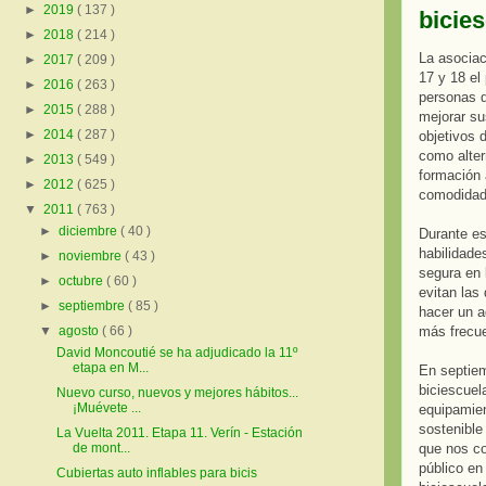
►
2019
( 137 )
bicie
►
2018
( 214 )
La asocia
►
2017
( 209 )
17 y 18 el
►
2016
( 263 )
personas q
►
2015
( 288 )
mejorar su
►
2014
( 287 )
objetivos 
como alter
►
2013
( 549 )
formación 
►
2012
( 625 )
comodidad
▼
2011
( 763 )
►
diciembre
( 40 )
Durante es
habilidades
►
noviembre
( 43 )
segura en 
►
octubre
( 60 )
evitan las
►
septiembre
( 85 )
hacer un a
más frecu
▼
agosto
( 66 )
David Moncoutié se ha adjudicado la 11º
etapa en M...
En septiem
biciescuel
Nuevo curso, nuevos y mejores hábitos...
¡Muévete ...
equipamien
sostenible
La Vuelta 2011. Etapa 11. Verín - Estación
que nos co
de mont...
público en
Cubiertas auto inflables para bicis