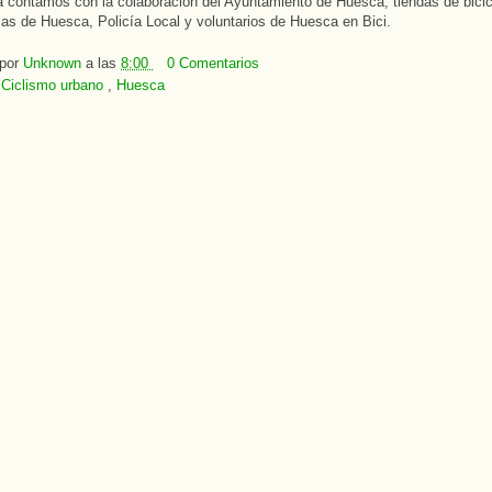
a contamos con la colaboración del Ayuntamiento de Huesca, tiendas de bicic
as de Huesca, Policía Local y voluntarios de Huesca en Bici.
 por
Unknown
a las
8:00
0 Comentarios
:
Ciclismo urbano
,
Huesca