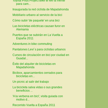
Toyota Prius Project Bike te lee la mente
para cam...
Inaugurada la red ciclista de Majadahonda
Mobiliario urbano al servicio de la bici
Cómo subir 'de paquete' en una bici
Las bicicletas eléctricas causan furor en
Alemania
Puertos que se subirán en La Vuelta a
España 2011
Adventures in bike commuting
Pantalones Levi´s para ciclistas urbanos
Cursos de circulación en bici por ciudad en
Guadal...
Éxito del alquiler de bicicletas en
Majadahonda
Bicibox, aparcamientos cerrados para
bicicletas en...
Un picnic al salir del trabajo
La bicicleta salva vidas o sus grandes
beneficios ...
'A la verbena en bici', visita guiada con
motivo d...
Recorrido Vuelta a España 2011