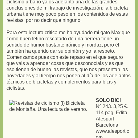
ciclismo urbano ya os adelanto una de las grandes
conclusiones de mi trabajo de investigación: la bicicleta
urbana tiene muy poco peso en los contenidos de estas
revistas, por no decir que ninguno.
Para esta lectura critica me ha ayudado mi gato Max que
como buen felino rescatado de una perrera tiene un
sentido de humor bastante irónico y mordaz, pero él
también ha querido dar su opinión y yo la respeto.
Comenzamos pues con este repaso en el que seguro
que vais a aprender cosas que desconocíais y es que
eso tienen de bueno las revistas, que nos presentan las
novedades y al tiempo nos ponen al día de los adelantos
técnicos de bicicletas y complementos para bicis y
ciclistas.
SOLO BICI
Nº 243. 3,25 €.
114 pag. Edita
Alesport
Barcelona
www.alesport.c
om