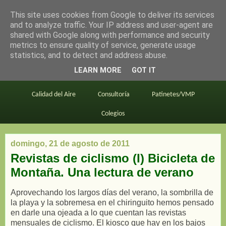
This site uses cookies from Google to deliver its services
en bici por madrid
and to analyze traffic. Your IP address and user-agent are
shared with Google along with performance and security
metrics to ensure quality of service, generate usage
statistics, and to detect and address abuse.
Este blog
BiciMAD
Primeros consejos
LEARN MORE
GOT IT
En bici al trabajo
Planos
Divulgación
Calidad del Aire
Consultoría
Patinetes/VMP
Colegios
domingo, 21 de agosto de 2011
Revistas de ciclismo (I) Bicicleta de
Montaña. Una lectura de verano
Aprovechando los largos días del verano, la sombrilla de
la playa y la sobremesa en el chiringuito hemos pensado
en darle una ojeada a lo que cuentan las revistas
mensuales de ciclismo. El kiosco que hay en los bajos