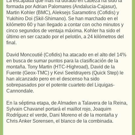
La escapada que más ha durado en cabeza ha sido la
formada por Adrian Palomares (Andalucia-Cajasur),
Martin Kohler (BMC), Aleksejs Saramotins (Cofidis) y
Yukihiro Doi (Skil-Shimano). Se han marchado en el
kilómetro 60 y han llegado a contar con ocho minutos y
cinco segundos de ventaja máxima. Kohler ha sido el
último en ser cazado por el pelotón, a 24 kilómetros del
final.
David Moncoutié (Cofidis) ha atacado en el alto del 14%
en busca de sumar puntos para la clasificación de la
montaña. Tony Martin (HTC-Highroad), David de la
Fuente (Geox-TMC) y Kevi Seeldrayers (Quick Step) le
han alcanzado pero en el descenso ha sido
sobrepasados por el potente cuarteto del Liquigas-
Cannondale.
En la séptima etapa, de Almaden a Talavera de la Reina,
Sylvain Chavanel portará el maillot rojo, Joaquim
Rodríguez el verde, Dani Moreno el de la montaña y
Chris Anker Sorensen, el blanco de la combinada.