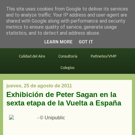
This site uses cookies from Google to deliver its services
en bici por madrid
and to analyze traffic. Your IP address and user-agent are
shared with Google along with performance and security
metrics to ensure quality of service, generate usage
statistics, and to detect and address abuse.
Este blog
BiciMAD
Primeros consejos
LEARN MORE
GOT IT
En bici al trabajo
Planos
Divulgación
Calidad del Aire
Consultoría
Patinetes/VMP
Colegios
jueves, 25 de agosto de 2011
Exhibición de Peter Sagan en la
sexta etapa de la Vuelta a España