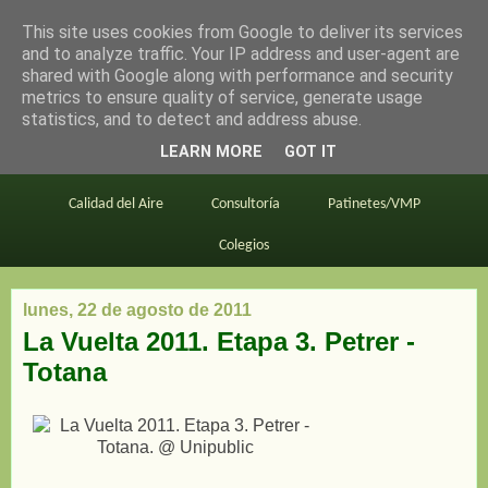
This site uses cookies from Google to deliver its services
en bici por madrid
and to analyze traffic. Your IP address and user-agent are
shared with Google along with performance and security
metrics to ensure quality of service, generate usage
statistics, and to detect and address abuse.
Este blog
BiciMAD
Primeros consejos
LEARN MORE
GOT IT
En bici al trabajo
Planos
Divulgación
Calidad del Aire
Consultoría
Patinetes/VMP
Colegios
lunes, 22 de agosto de 2011
La Vuelta 2011. Etapa 3. Petrer -
Totana