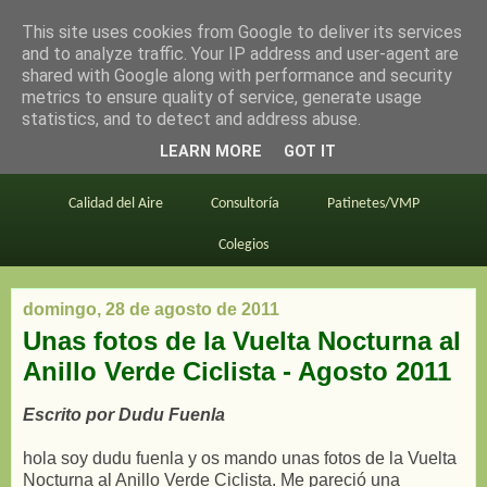
This site uses cookies from Google to deliver its services
en bici por madrid
and to analyze traffic. Your IP address and user-agent are
shared with Google along with performance and security
metrics to ensure quality of service, generate usage
statistics, and to detect and address abuse.
Este blog
BiciMAD
Primeros consejos
LEARN MORE
GOT IT
En bici al trabajo
Planos
Divulgación
Calidad del Aire
Consultoría
Patinetes/VMP
Colegios
domingo, 28 de agosto de 2011
Unas fotos de la Vuelta Nocturna al
Anillo Verde Ciclista - Agosto 2011
Escrito por Dudu Fuenla
hola soy dudu fuenla y os mando unas fotos de la Vuelta
Nocturna al Anillo Verde Ciclista. Me pareció una