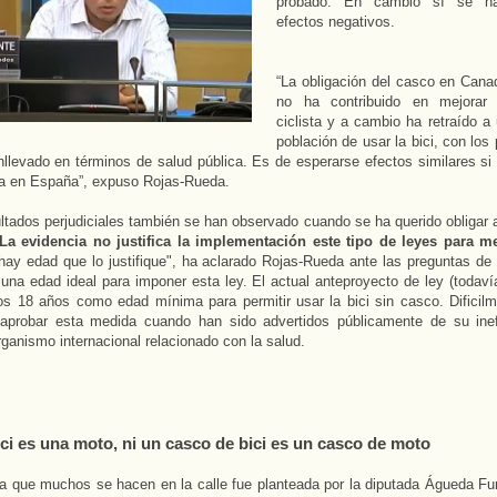
probado. En cambio sí se han
efectos negativos.
“La obligación del casco en Canad
no ha contribuido en mejorar 
ciclista y a cambio ha retraído a
población de usar la bici, con los 
llevado en términos de salud pública. Es de esperarse efectos similares si
ta en España”, expuso Rojas-Rueda.
ltados perjudiciales también se han observado cuando se ha querido obligar 
La evidencia no justifica la implementación este tipo de leyes para m
ay edad que lo justifique", ha aclarado Rojas-Rueda ante las preguntas de 
una edad ideal para imponer esta ley. El actual anteproyecto de ley (todaví
os 18 años como edad mínima para permitir usar la bici sin casco. Dificilm
aprobar esta medida cuando han sido advertidos públicamente de su inef
organismo internacional relacionado con la salud.
ici es una moto, ni un casco de bici es un casco de moto
a que muchos se hacen en la calle fue planteada por la diputada Águeda Fu