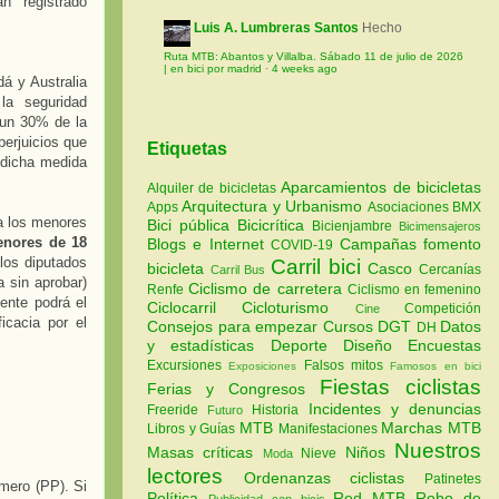
 registrado
Luis A. Lumbreras Santos
Hecho
Ruta MTB: Abantos y Villalba. Sábado 11 de julio de 2026
| en bici por madrid
·
4 weeks ago
á y Australia
la seguridad
 un 30% de la
perjuicios que
Etiquetas
 dicha medida
Aparcamientos de bicicletas
Alquiler de bicicletas
Arquitectura y Urbanismo
Apps
Asociaciones
BMX
a los menores
Bici pública
Bicicrítica
Bicienjambre
Bicimensajeros
enores de 18
Blogs e Internet
Campañas fomento
COVID-19
los diputados
Carril bici
bicicleta
Casco
Cercanías
Carril Bus
a sin aprobar)
Ciclismo de carretera
Renfe
Ciclismo en femenino
ente podrá el
Ciclocarril
Cicloturismo
Competición
Cine
icacia por el
Consejos para empezar
Cursos
DGT
Datos
DH
y estadísticas
Deporte
Diseño
Encuestas
Excursiones
Falsos mitos
Exposiciones
Famosos en bici
Fiestas ciclistas
Ferias y Congresos
Incidentes y denuncias
Freeride
Historia
Futuro
MTB
Marchas MTB
Libros y Guías
Manifestaciones
Nuestros
Masas críticas
Niños
Nieve
Moda
lectores
Ordenanzas ciclistas
Patinetes
mero (PP). Si
Política
Red MTB
Robo de
Publicidad con bicis