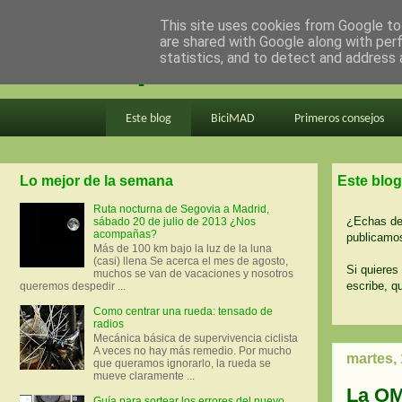
This site uses cookies from Google to 
are shared with Google along with per
en bici por madrid
statistics, and to detect and address 
Este blog
BiciMAD
Primeros consejos
Lo mejor de la semana
Este blog
Ruta nocturna de Segovia a Madrid,
¿Echas de 
sábado 20 de julio de 2013 ¿Nos
acompañas?
publicamos
Más de 100 km bajo la luz de la luna
(casi) llena Se acerca el mes de agosto,
Si quieres 
muchos se van de vacaciones y nosotros
escribe, q
queremos despedir ...
Como centrar una rueda: tensado de
radios
Mecánica básica de supervivencia ciclista
A veces no hay más remedio. Por mucho
martes,
que queramos ignorarlo, la rueda se
mueve claramente ...
La OMS
Guía para sortear los errores del nuevo