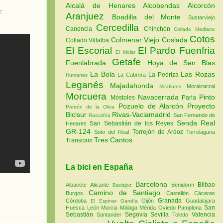
Alcalá de Henares
Alcobendas
Alcorcón
:
Aranjuez
Boadilla del Monte
Bustarviejo
Cercedilla
Canencia
Chinchón
Collado Mediano
Cotos
Colmenar Viejo
Coslada
Collado Villalba
El Escorial
El Pardo
Fuenfría
El Molar
Getafe
Fuenlabrada
Hoya de San Blas
La Bola
Las Rozas
La Pedriza
La Cabrera
Humanes
Leganés
Majadahonda
Moralzarzal
Miraflores
Morcuera
Navacerrada
Pinto
Móstoles
Parla
Pozuelo de Alarcón
Proyecto
Pontón de la Oliva
Bicisur
Rivas-Vaciamadrid
San Fernando de
Rascafría
Senda Real
San Sebastián de los Reyes
Henares
GR-124
Torrejón de Ardoz
Soto del Real
Torrelaguna
Tres Cantos
Transcam
La bici en España
Barcelona
Bilbao
Albacete
Alicante
Benidorm
Badajoz
Camino de Santiago
Burgos
Castellón
Cáceres
Granada
Córdoba
Gijón
Guadalajara
El Espinar
Gandía
San
Huesca
León
Murcia
Málaga
Mérida
Oviedo
Pamplona
Sebastián
Segovia
Sevilla
Valencia
Santander
Toledo