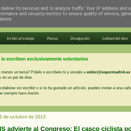
deliver its services and to analyze traffic. Your IP address and 
formance and security metrics to ensure quality of service, gen
abuse.
En bici al trabajo
Planos
Divulgación
Calidad del Aire
 lo escriben exclusivamente voluntarios
menos un tema? Pídelo o escríbelo tú y enviálo a
enbici@espormadrid.es
 en un par de días.
colaborar sin escribir o si te ha gustado un artículo, puedes invitar a una cañ
ue siempre hace ilusión.
 1 de octubre de 2013
 advierte al Congreso: El casco ciclista po