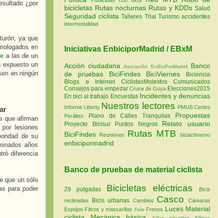
esultado ¿por
bicicletas
Rutas nocturnas
Rutas y KDDs
Salud
Seguridad ciclista
Talleres
Trial
Turismo
accidentes
intermodalidad
turón, ya que
omologados en
Iniciativas EnbiciporMadrid / EBxM
le
a las de un
á expuesto un
Acción ciudadana
Banco
Asociación EnBiciPorMadrid
sen en ningún
de pruebas
BiciFindes
BiciViernes
Biciencia
Blogs e Internet
CiclistasMolestos
Comunicados
Consejos para empezar
Elecciones2015
Cruce de Goya
Incidentes y denuncias
En bici al trabajo
Encuestas
Nuestros lectores
Informe Liberty
PMUS Centro
ar
Propuestas
Plano de Calles Tranquilas
Peráltez
os que afirman
Relato usuario
Proyecto Bicisur
Puntos Negros
 por lesiones
Rutas MTB
BiciFindes
Reuniones
biciactivismo
 bondad de su
enbicipormadrid
aminados años
ró diferencia
Banco de pruebas de material ciclista
te que un sólo
Bicicletas eléctricas
as para poder
29 pulgadas
Bicis
Casco
Bicis urbanas
reclinadas
Cambios
Cámaras
Luces
Material
Espejos
Filtros y mascarillas
Frenos
Fixie
ciclista
Mecánica básica
Sillas infantiles
Sillines