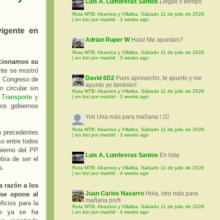
Luis A. Lumbreras Santos
Llegas s tiempo
Ruta MTB: Abantos y Villalba. Sábado 11 de julio de 2026
| en bici por madrid
·
3 weeks ago
vigente en
Adrian Ruper W
Hola! Me apuntais?
Ruta MTB: Abantos y Villalba. Sábado 11 de julio de 2026
| en bici por madrid
·
3 weeks ago
ocionamos su
nte se mostró
David 6D2
Pues aprovecho, te apunto y me
l Congreso de
apunto yo también!
 circular sin
Ruta MTB: Abantos y Villalba. Sábado 11 de julio de 2026
 Transporte y
| en bici por madrid
·
3 weeks ago
os gobiernos
Yoli
Una más para mañana ! 🚵‍♀️
Ruta MTB: Abantos y Villalba. Sábado 11 de julio de 2026
n precedentes
| en bici por madrid
·
3 weeks ago
so entre todos
bierno del PP
Luis A. Lumbreras Santos
En lista
bía de ser el
s.
Ruta MTB: Abantos y Villalba. Sábado 11 de julio de 2026
| en bici por madrid
·
4 weeks ago
a razón a los
Juan Carlos Navarro
Hola, otro más para
 se opone al
mañana porfi
icios para la
Ruta MTB: Abantos y Villalba. Sábado 11 de julio de 2026
de ya se ha
| en bici por madrid
·
4 weeks ago