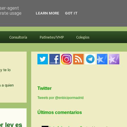
user-agent
erate usage
LEARN MORE
GOT IT
Consultoría
Patinetes/VMP
Colegios
y te lo
a a quien
Twitter
Tweets por @enbicipormadrid
Últimos comentarios
r ley es