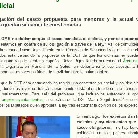
icial
gación del casco propuesta para menores y la actual 
ra quedan seriamente cuestionadas
 OMS no dudamos que el casco beneficia al ciclista, y por eso prom
 estamos en contra de su obligación a través de la ley.“
Así de contunde
da semana David Rojas-Rueda en la Comisión de Seguridad Vial en la que e
dos está valorando la propuesta de la DGT de que los ciclistas no puedan
inguna vía del territorio español. David Rojas-Rueda pertenece al
Área de
a Organización Mundial de la Salud, un departamento que asesora a l
obre las mejores políticas de movilidad para la salud pública.
que la DGT está estudiando ha tenido una contestación social y política si
 donde las leyes de tráfico habían tenido hasta ahora tenido un alto consen
 parlamentarios. Para salir del problema, que incluso ha enfrentado al go
s propios ayuntamientos
, la directora de la DGT María Seguí decidió que de
e los Diputados quien aprobara la ley tras escuchar la opinión de los experto
Sin embargo,
los expertos dan l
ciclistas y ayuntamientos que
casco obligatorio:
no hay benef
población en los países don