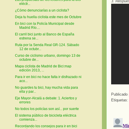
3. Respue
eléctr...
¿Cómo denunciarías a un ciclista?
Deja tu huella ciclista este mes de Octubre
En bici con la Policía Municipal desde
Madrid Río....
El carril bici junto al Banco de España
estrena se...
Ruta por la Senda Real GR-124. Sábado
12 de octubr...
Curso de ciclismo urbano, domingo 13 de
octubre de...
Mapa ciclista de Madrid de Bici:map
edición 2013, ...
Para ir en bici no hace falta ir disfrazado ni
aco...
No guardes tu bici, hay mucha vida para
ella y par...
Publicado
Eje Mayor-Alcalá a debate: 1. Aciertos y
Etiquetas
errores
No todos los policías son así... por suerte
El sistema público de bicicleta eléctrica
comienza...
Recordando los consejos para ir en bici