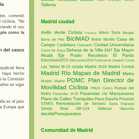
la
Talleres
ntes, comentó
Madrid ciudad
ciclista. "No
uciendo el uso
Anillo Verde Ciclista
ple como la
Arturo Soria
Barajas
Aravaca
BiciMAD
Casa de
Bravo Murillo
Barrio del Pilar
Campo
Ciudad Universitaria
Castellana
Chamartín
n del casco
Dehesa de la Villa
Eje Mayor
EMT
Cruce de Goya
Alcalá
Eje Prado Recoletos
El Pardo
Elecciones2015
Elecciones2019
Fuencarral
Joaquín Costa
Las Tablas
M-10 ciclista
Madrid 2016
Madrid Central
udicial lleva
Madrid Río
Mapas de Madrid
Metro
e haya hecho
de la Comisión
PDMC Plan Director de
Modelo Madrid
años en vigor
Movilidad Ciclista
Parque del
PMUS Centro
Pasarelas río Manzanares
Retiro
Pasarelas M-30
Plano de Calles Tranquilas
Plaza España
Proyecto
ña es el país
STARS
Remodelación de Serrano
Santa Engracia
da Europa que
Senda Real GR-124
Vallecas
Villaverde
decidePresupuestos
Comunidad de Madrid