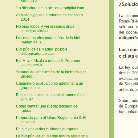
Sábado 2...
¿Solucio
'La dictadura de la bici' en arndigital.com
Asfaltado y posible reforma de calles en
La dismin
2014
Rojas-Rued
sólo con c
No más robos: A ver si seguís unos
consejos básico...
del coche,
obligación
Los empresarios madrileños de la bici
hablan de la...
Las reco
Bici pública de Madrid: posible
dispensador de cas...
ciclista 
Eje Mayor Alcalá a debate 3. Proponer
soluciones p...
La ley que
'Manual de conducción de la bicicleta' por
desde 200
Biciesc...
evaluación
Camionero explica cómo adelantar a un
de Segurid
grupo de cic...
antes de pl
El uso de la bici en la capital aumentó un
27% en ...
Sobre tod
de Europa 
Como centrar una rueda: tensado de
radios
ha confiado
Propuesta para el futuro Reglamento 3. El
casco co...
En bici por varias ciudades europeas
La bici pública en Madrid tendrá asistencia