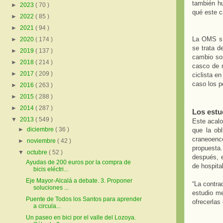
también hu
►
2023
( 70 )
qué este c
►
2022
( 85 )
►
2021
( 94 )
La OMS sí 
►
2020
( 174 )
se trata d
►
2019
( 137 )
cambio so
►
2018
( 214 )
casco de m
►
2017
( 209 )
ciclista e
caso los p
►
2016
( 263 )
►
2015
( 288 )
►
2014
( 287 )
Los estu
▼
2013
( 549 )
Este acalo
►
diciembre
( 36 )
que la obl
craneoenc
►
noviembre
( 42 )
propuesta
▼
octubre
( 52 )
después, e
Ayudas de 200 euros por la compra de
de hospita
bicis eléctri...
Eje Mayor-Alcalá a debate. 3. Proponer
“La contra
soluciones ...
estudio me
Puente de Todos los Santos para aprender
ofrecerlas
a circula...
Un paseo en bici por el valle del Lozoya.