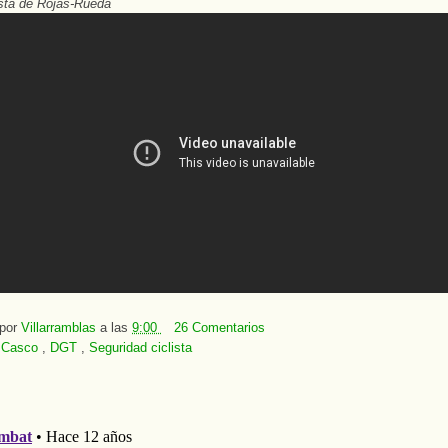
sta de Rojas-Rueda
 por
Villarramblas
a las
9:00
26 Comentarios
:
Casco
,
DGT
,
Seguridad ciclista