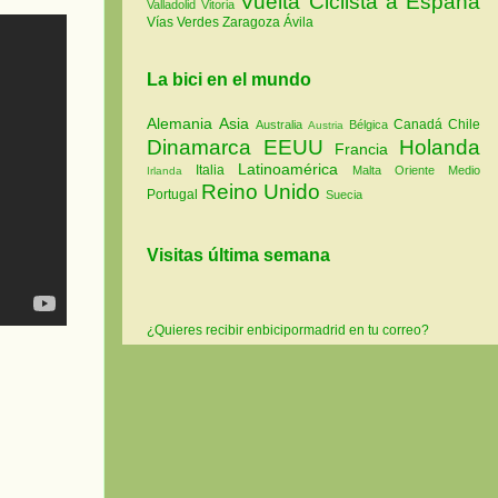
Vuelta Ciclista a España
Valladolid
Vitoria
Vías Verdes
Zaragoza
Ávila
La bici en el mundo
Alemania
Asia
Canadá
Chile
Australia
Bélgica
Austria
Dinamarca
EEUU
Holanda
Francia
Latinoamérica
Italia
Malta
Oriente Medio
Irlanda
Reino Unido
Portugal
Suecia
Visitas última semana
¿Quieres recibir enbicipormadrid en tu correo?