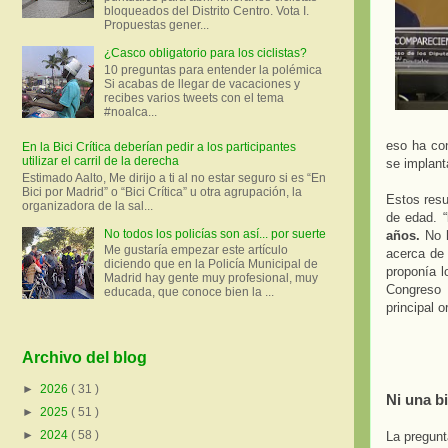
bloqueados del Distrito Centro. Vota I.
Propuestas gener...
¿Casco obligatorio para los ciclistas?
10 preguntas para entender la polémica
Si acabas de llegar de vacaciones y
recibes varios tweets con el tema
#noalca...
eso ha con
En la Bici Crítica deberían pedir a los participantes
utilizar el carril de la derecha
se implan
Estimado Aalto, Me dirijo a ti al no estar seguro si es “En
Bici por Madrid” o “Bici Crítica” u otra agrupación, la
Estos resu
organizadora de la sal...
de edad. “
No todos los policías son así... por suerte
años.
No h
Me gustaría empezar este artículo
acerca de 
diciendo que en la Policía Municipal de
proponía l
Madrid hay gente muy profesional, muy
Congreso 
educada, que conoce bien la ...
principal 
Archivo del blog
►
2026
( 31 )
Ni una b
►
2025
( 51 )
►
2024
( 58 )
La pregunt