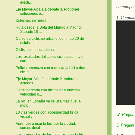
eléctr...
La compare
Eje Mayor-Alcalá a debate 3. Proponer
soluciones p...
1. Compare
¡Silencio, se rueda!
Ruta desde la Bola del Mundo a Madrid.
Sábado 19 ...
Curso de ciclismo urbano, domingo 20 de
octubre de...
Ciclistas de pocas luces
Los resultados del casco ciclista por ley en
carre...
Policía amenaza con requisar la bici a dos
ciclist...
Eje Mayor-Alcalá a debate 2. Valorar los
aciertos ...
Carril marcado con bicicletas y máxima
velocidad d...
La bici en España ya se usa más que la
moto
10 vías verdes con accesibilidad física,
2. Pregun
visual y ...
Aprender a usar la bici por la ciudad,
3. Pregun
cursos desd...
Las propuestas de los lectores para la bici