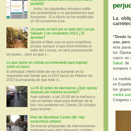
perjud
biciMAD
Aviso: los siguientes consejos están
aún probándose y no garantizamos que
funcionen. El a rtículo se ha modificado
La obli
en 26 ocasiones a pa...
carrete
Un paseo en bici por el valle del Lozoya.
Sábado 2 de noviembre 2013 ¿Te
“Desde la
apuntas?
uso, pero
Quizás el título sea un poco engañoso,
porque aunque sí que recorreremos el
esta pasa
valle del Lozoya, no será precisamente
los Diputa
un paseo... pero es que s...
casco en n
Lo que opine un ciclista es irrelevante para legislar
Salud
de l
sobre el casco
europeos s
El principal criterio debe de ser el aumento en la
seguridad vial Desde que la DGT lanzó en Febrero de
La medida 
2013 la propuesta de que todo ci...
en España,
La M-10 antes de ejecutarse ¿Qué opinas
los grupos
después de haberla recorrido?
contra su
Ayer sábado, a las 10:00 de la mañana y
Congreso d
con un tiempo ideal para disfrutar de la
bici, nos juntamos en Cibeles 28 ciclistas
para recorrer ...
Plan de Movilidad Centro (III): Haz
acupuntura urbana
Se buscan propuestas de intervenciones
puntuales para abrir itinerarios ciclistas