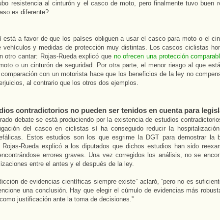
bo resistencia al cinturón y el casco de moto, pero finalmente tuvo buen r
aso es diferente?
está a favor de que los países obliguen a usar el casco para moto o el cin
e vehículos y medidas de protección muy distintas. Los cascos ciclistas h
n otro cantar: Rojas-Rueda explicó que
no ofrecen una protección comparab
oto o un cinturón de seguridad. Por otra parte, el menor riesgo al que est
n comparación con un motorista hace que los beneficios de la ley no compen
erjuicios, al contrario que los otros dos ejemplos.
dios contradictorios no pueden ser tenidos en cuenta para legisl
rado debate se está produciendo por la existencia de estudios contradictori
igación del casco en ciclistas sí ha conseguido reducir la hospitalización
efálicas. Estos estudios son los que esgrime la DGT para demostrar la
. Rojas-Rueda explicó a los diputados que dichos estudios han sido reex
ncontrándose errores graves. Una vez corregidos los análisis, no se encont
lizaciones entre el antes y el después de la ley.
dicción de evidencias científicas siempre existe” aclaró, “pero no es suficien
ncione una conclusión. Hay que elegir el cúmulo de evidencias más robust
 como justificación ante la toma de decisiones.”