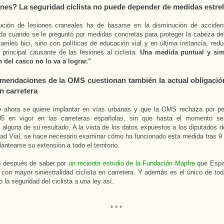
nes? La seguridad ciclista no puede depender de medidas estrel
ución de lesiones craneales ha de basarse en la disminución de accide
a cuando se le preguntó por medidas concretas para proteger la cabeza del 
arriles bici, sino con políticas de educación vial y en última instancia, red
 principal causante de las lesiones al ciclista.
Una medida puntual y sim
 del casco no lo va a lograr."
mendaciones de la OMS cuestionan también la actual obligació
en carretera
 ahora se quiere implantar en vías urbanas y que la OMS rechaza por perj
5 en vigor en las carreteras españolas, sin que hasta el momento s
 alguna de su resultado. A la vista de los datos expuestos a los diputados 
ad Vial, se hace necesario examinar cómo ha funcionado esta medida tras 9 
antearse su extensión a todo el territorio.
o después de saber por
un reciente estudio de la Fundación Mapfre
que Espa
con mayor siniestralidad ciclista en carretera. Y además es el único de to
 la seguridad del ciclista a una ley así.
* * *