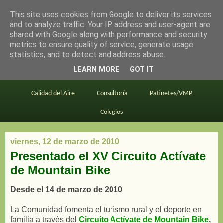
This site uses cookies from Google to deliver its services
en bici por madrid
and to analyze traffic. Your IP address and user-agent are
shared with Google along with performance and security
metrics to ensure quality of service, generate usage
statistics, and to detect and address abuse.
Este blog
BiciMAD
Primeros consejos
LEARN MORE
GOT IT
En bici al trabajo
Planos
Divulgación
Calidad del Aire
Consultoría
Patinetes/VMP
Colegios
viernes, 12 de marzo de 2010
Presentado el XV Circuito Actívate
de Mountain Bike
Desde el 14 de marzo de 2010
La Comunidad fomenta el turismo rural y el deporte en
familia a través del
Circuito Actívate de Mountain Bike
,