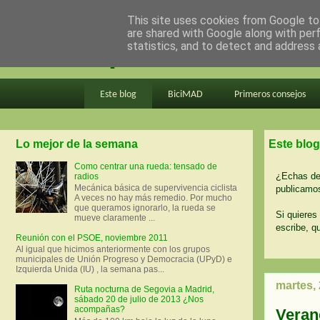
This site uses cookies from Google to 
are shared with Google along with per
en bici por madrid
statistics, and to detect and address 
Este blog
BiciMAD
Primeros consejos
Lo mejor de la semana
Este blog
Como centrar una rueda: tensado de
¿Echas de 
radios
Mecánica básica de supervivencia ciclista
publicamos
A veces no hay más remedio. Por mucho
que queramos ignorarlo, la rueda se
Si quieres 
mueve claramente ...
escribe, q
Reunión con el PSOE, noviembre 2011
Al igual que hicimos anteriormente con los grupos
municipales de Unión Progreso y Democracia (UPyD) e
Izquierda Unida (IU) , la semana pas...
martes,
Ruta nocturna de Segovia a Madrid,
sábado 20 de julio de 2013 ¿Nos
acompañas?
Verano