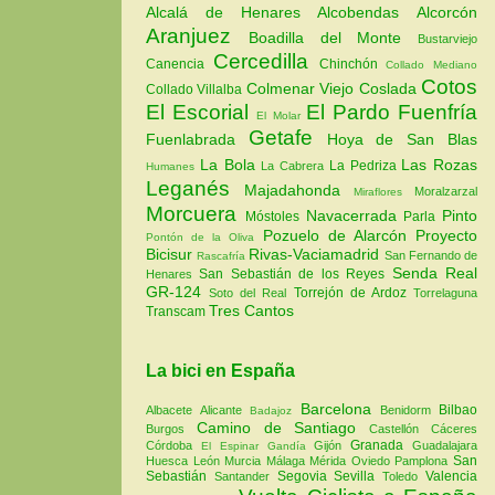
Alcalá de Henares
Alcobendas
Alcorcón
Aranjuez
Boadilla del Monte
Bustarviejo
Cercedilla
Canencia
Chinchón
Collado Mediano
Cotos
Colmenar Viejo
Coslada
Collado Villalba
El Escorial
El Pardo
Fuenfría
El Molar
Getafe
Fuenlabrada
Hoya de San Blas
La Bola
Las Rozas
La Pedriza
La Cabrera
Humanes
Leganés
Majadahonda
Moralzarzal
Miraflores
Morcuera
Navacerrada
Pinto
Móstoles
Parla
Pozuelo de Alarcón
Proyecto
Pontón de la Oliva
Bicisur
Rivas-Vaciamadrid
San Fernando de
Rascafría
Senda Real
San Sebastián de los Reyes
Henares
GR-124
Torrejón de Ardoz
Soto del Real
Torrelaguna
Tres Cantos
Transcam
La bici en España
Barcelona
Bilbao
Albacete
Alicante
Benidorm
Badajoz
Camino de Santiago
Burgos
Castellón
Cáceres
Granada
Córdoba
Gijón
Guadalajara
El Espinar
Gandía
San
Huesca
León
Murcia
Málaga
Mérida
Oviedo
Pamplona
Sebastián
Segovia
Sevilla
Valencia
Santander
Toledo