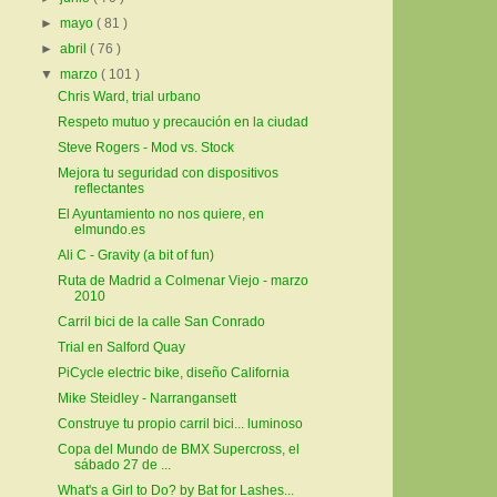
►
mayo
( 81 )
►
abril
( 76 )
▼
marzo
( 101 )
Chris Ward, trial urbano
Respeto mutuo y precaución en la ciudad
Steve Rogers - Mod vs. Stock
Mejora tu seguridad con dispositivos
reflectantes
El Ayuntamiento no nos quiere, en
elmundo.es
Ali C - Gravity (a bit of fun)
Ruta de Madrid a Colmenar Viejo - marzo
2010
Carril bici de la calle San Conrado
Trial en Salford Quay
PiCycle electric bike, diseño California
Mike Steidley - Narrangansett
Construye tu propio carril bici... luminoso
Copa del Mundo de BMX Supercross, el
sábado 27 de ...
What's a Girl to Do? by Bat for Lashes...