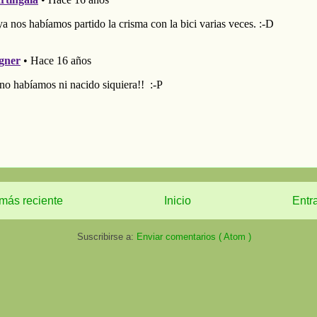
más reciente
Inicio
Entr
Suscribirse a:
Enviar comentarios ( Atom )