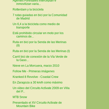
Agentes Forestales interceptan e
inmovilizan varia...
Rotterdam y la bicicleta
7 rutas guiadas en bici por la Comunidad
de Madrid
Un 6,4 a la bicicleta como medio de
transporte
Está prohibido circular en moto por los
caminos de...
Ruta en bici por la Senda de las Merinas
(II)
Ruta en bici por la Senda de las Merinas (I)
Carril bici de conexión de la Vía Verde de
la Gaso...
Nieve en La Morcuera, marzo 2010
Follow Me - Primeras imágenes
Kranked 8 Revolve - Coastal Crew
En Zaragoza a 30 km/h como máximo
Un vídeo del Circuito Actívate 2009 en Villa
del P...
MTB Snow
Presentado el XV Circuito Actívate de
Mountain Bike