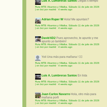
Luis A. Lumbreras Santos
Llegas s tiempo
Ruta MTB: Abantos y Villalba. Sábado 11 de julio de 2026
| en bici por madrid
·
4 weeks ago
Adrian Ruper W
Hola! Me apuntais?
Ruta MTB: Abantos y Villalba. Sábado 11 de julio de 2026
| en bici por madrid
·
4 weeks ago
David 6D2
Pues aprovecho, te apunto y me
apunto yo también!
Ruta MTB: Abantos y Villalba. Sábado 11 de julio de 2026
| en bici por madrid
·
4 weeks ago
Yoli
Una más para mañana ! 🚵‍♀️
Ruta MTB: Abantos y Villalba. Sábado 11 de julio de 2026
| en bici por madrid
·
4 weeks ago
Luis A. Lumbreras Santos
En lista
Ruta MTB: Abantos y Villalba. Sábado 11 de julio de 2026
| en bici por madrid
·
4 weeks ago
Juan Carlos Navarro
Hola, otro más para
mañana porfi
Ruta MTB: Abantos y Villalba. Sábado 11 de julio de 2026
| en bici por madrid
·
4 weeks ago