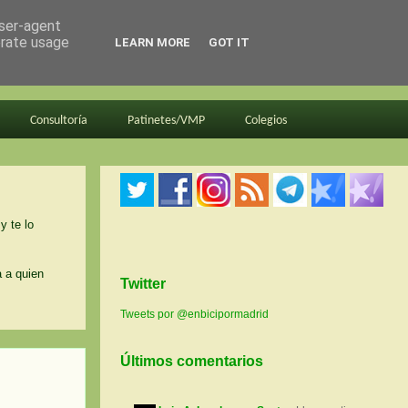
user-agent
erate usage
LEARN MORE
GOT IT
Consultoría
Patinetes/VMP
Colegios
y te lo
a a quien
Twitter
Tweets por @enbicipormadrid
Últimos comentarios