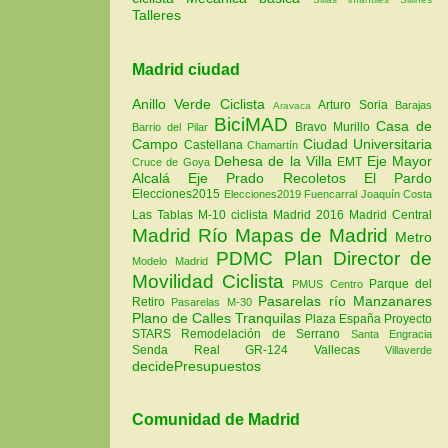
Talleres
Madrid ciudad
Anillo Verde Ciclista
Arturo Soria
Barajas
Aravaca
BiciMAD
Casa de
Bravo Murillo
Barrio del Pilar
Campo
Ciudad Universitaria
Castellana
Chamartín
Dehesa de la Villa
Eje Mayor
EMT
Cruce de Goya
Alcalá
Eje Prado Recoletos
El Pardo
Elecciones2015
Elecciones2019
Fuencarral
Joaquín Costa
Las Tablas
M-10 ciclista
Madrid 2016
Madrid Central
Madrid Río
Mapas de Madrid
Metro
PDMC Plan Director de
Modelo Madrid
Movilidad Ciclista
Parque del
PMUS Centro
Pasarelas río Manzanares
Retiro
Pasarelas M-30
Plano de Calles Tranquilas
Plaza España
Proyecto
STARS
Remodelación de Serrano
Santa Engracia
Senda Real GR-124
Vallecas
Villaverde
decidePresupuestos
Comunidad de Madrid