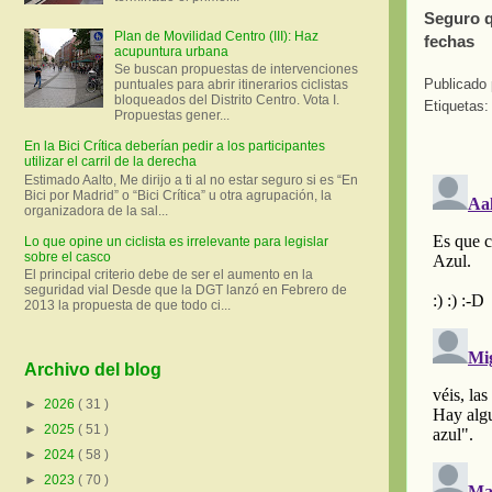
Seguro q
Plan de Movilidad Centro (III): Haz
fechas
acupuntura urbana
Se buscan propuestas de intervenciones
Publicado
puntuales para abrir itinerarios ciclistas
bloqueados del Distrito Centro. Vota I.
Etiquetas
Propuestas gener...
En la Bici Crítica deberían pedir a los participantes
utilizar el carril de la derecha
Estimado Aalto, Me dirijo a ti al no estar seguro si es “En
Bici por Madrid” o “Bici Crítica” u otra agrupación, la
organizadora de la sal...
Lo que opine un ciclista es irrelevante para legislar
sobre el casco
El principal criterio debe de ser el aumento en la
seguridad vial Desde que la DGT lanzó en Febrero de
2013 la propuesta de que todo ci...
Archivo del blog
►
2026
( 31 )
►
2025
( 51 )
►
2024
( 58 )
►
2023
( 70 )