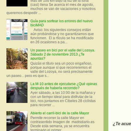
Más de 100 km bajo la luz de la luna
(casi) llena Se acerca el mes de agosto,
muchos se van de vacaciones y nosotros
queremos despedir ...
Guía para sortear los errores del nuevo
biciMAD
Aviso: los siguientes consejos están
aún probándose y no garantizamos que
funcionen. El a rtículo se ha modificado
en 26 ocasiones a pa...
Un paseo en bici por el valle del Lozoya.
Sábado 2 de noviembre 2013 ¿Te
apuntas?
Quizás el título sea un poco engañoso,
porque aunque sí que recorreremos el
valle del Lozoya, no será precisamente
un paseo... pero es que s...
La M-10 antes de ejecutarse ¿Qué opinas
después de haberla recorrido?
Ayer sábado, a las 10:00 de la mañana y
con un tiempo ideal para disfrutar de la
bici, nos juntamos en Cibeles 28 ciclistas
para recorrer ...
Abierto el carril-bici de la calle Mayor
Permite recorrer la calle Mayor en
contrasentido Imagen de madridiario.es
¿Te acue
Desde esta semana, ya se encuentra
terminado el primer...