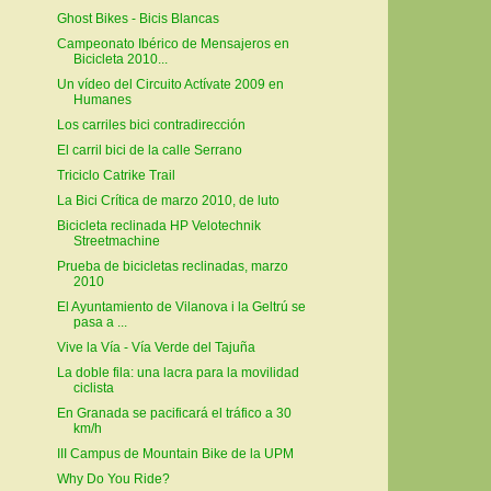
Ghost Bikes - Bicis Blancas
Campeonato Ibérico de Mensajeros en
Bicicleta 2010...
Un vídeo del Circuito Actívate 2009 en
Humanes
Los carriles bici contradirección
El carril bici de la calle Serrano
Triciclo Catrike Trail
La Bici Crítica de marzo 2010, de luto
Bicicleta reclinada HP Velotechnik
Streetmachine
Prueba de bicicletas reclinadas, marzo
2010
El Ayuntamiento de Vilanova i la Geltrú se
pasa a ...
Vive la Vía - Vía Verde del Tajuña
La doble fila: una lacra para la movilidad
ciclista
En Granada se pacificará el tráfico a 30
km/h
III Campus de Mountain Bike de la UPM
Why Do You Ride?