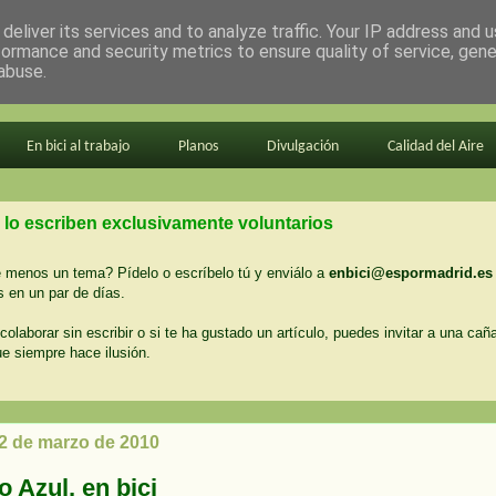
deliver its services and to analyze traffic. Your IP address and 
formance and security metrics to ensure quality of service, gen
abuse.
En bici al trabajo
Planos
Divulgación
Calidad del Aire
 lo escriben exclusivamente voluntarios
menos un tema? Pídelo o escríbelo tú y enviálo a
enbici@espormadrid.es
 en un par de días.
colaborar sin escribir o si te ha gustado un artículo, puedes invitar a una cañ
ue siempre hace ilusión.
 2 de marzo de 2010
 Azul, en bici