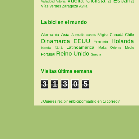
Vuelta Ciclista a España
Valladolid
Vitoria
Vías Verdes
Zaragoza
Ávila
La bici en el mundo
Alemania
Asia
Canadá
Chile
Australia
Bélgica
Austria
Dinamarca
EEUU
Holanda
Francia
Latinoamérica
Italia
Malta
Oriente Medio
Irlanda
Reino Unido
Portugal
Suecia
Visitas última semana
3
1
3
0
5
¿Quieres recibir enbicipormadrid en tu correo?