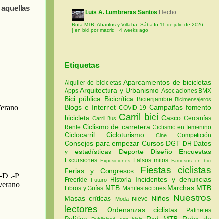
 aquellas
Luis A. Lumbreras Santos
Hecho
Ruta MTB: Abantos y Villalba. Sábado 11 de julio de 2026
| en bici por madrid
·
4 weeks ago
Etiquetas
Aparcamientos de bicicletas
Alquiler de bicicletas
Arquitectura y Urbanismo
Apps
Asociaciones
BMX
Bici pública
Bicicrítica
Bicienjambre
Bicimensajeros
Blogs e Internet
Campañas fomento
COVID-19
Carril bici
bicicleta
Casco
Cercanías
Carril Bus
Ciclismo de carretera
Renfe
Ciclismo en femenino
Ciclocarril
Cicloturismo
Competición
Cine
Consejos para empezar
Cursos
DGT
Datos
DH
y estadísticas
Deporte
Diseño
Encuestas
Excursiones
Falsos mitos
Exposiciones
Famosos en bici
Fiestas ciclistas
Ferias y Congresos
Incidentes y denuncias
Freeride
Historia
Futuro
MTB
Marchas MTB
Libros y Guías
Manifestaciones
Nuestros
Masas críticas
Niños
Nieve
Moda
lectores
Ordenanzas ciclistas
Patinetes
Política
Red MTB
Robo de
Publicidad con bicis