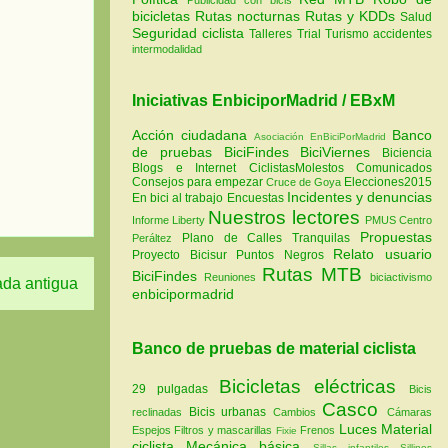
bicicletas
Rutas nocturnas
Rutas y KDDs
Salud
Seguridad ciclista
Talleres
Trial
Turismo
accidentes
intermodalidad
Iniciativas EnbiciporMadrid / EBxM
Acción ciudadana
Banco
Asociación EnBiciPorMadrid
de pruebas
BiciFindes
BiciViernes
Biciencia
Blogs e Internet
CiclistasMolestos
Comunicados
Consejos para empezar
Elecciones2015
Cruce de Goya
Incidentes y denuncias
En bici al trabajo
Encuestas
Nuestros lectores
Informe Liberty
PMUS Centro
Propuestas
Plano de Calles Tranquilas
Peráltez
Relato usuario
Proyecto Bicisur
Puntos Negros
Rutas MTB
BiciFindes
Reuniones
biciactivismo
ada antigua
enbicipormadrid
Banco de pruebas de material ciclista
Bicicletas eléctricas
29 pulgadas
Bicis
Casco
Bicis urbanas
reclinadas
Cambios
Cámaras
Luces
Material
Espejos
Filtros y mascarillas
Frenos
Fixie
ciclista
Mecánica básica
Sillas infantiles
Sillines