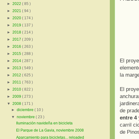
►
2022
( 85 )
►
2021
( 94 )
►
2020
( 174 )
►
2019
( 137 )
►
2018
( 214 )
►
2017
( 209 )
►
2016
( 263 )
►
2015
( 288 )
El proye
►
2014
( 287 )
elemento
►
2013
( 549 )
la marge
►
2012
( 625 )
►
2011
( 763 )
El proye
►
2010
( 822 )
anchura
►
2009
( 273 )
jardine
▼
2008
( 171 )
de prad
►
diciembre
( 10 )
entre 4
▼
noviembre
( 23 )
Iluminación navideña en bicicleta
carril c
El Parque de La Gavia, noviembre 2008
de Pino
Aparcamiento para bicicletas... reloaded