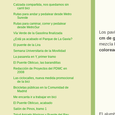
Calzada compartida, nos quedamos sin
carril bici
Rutas para andar y pedalear desde Metro
Sureste
Rutas para caminar, correr y pedalear
desde MetroSur
Los pav
Vía Verde de la Gasolina finalizada
cm de g
¿Está ya acabado el Parque de La Gavia?
mezcla 
El puente de la Lira
colorea
Semana Universitaria de la Movilidad
La pasarela en Y, primer tramo
El Puente Oblicuo, las barandillas
Redacción de Proyectos del PDMC en
2008
Las ciclocalles, nueva medida promocional
de la bici
Bicicletas públicas en la Comunidad de
Madrid
Me encanta ir a trabajar en bici
El Puente Oblicuo, acabado
Salón de Pinos, tramo 1
El alumb
Talud Aniceto Marinas y Puente del Rey