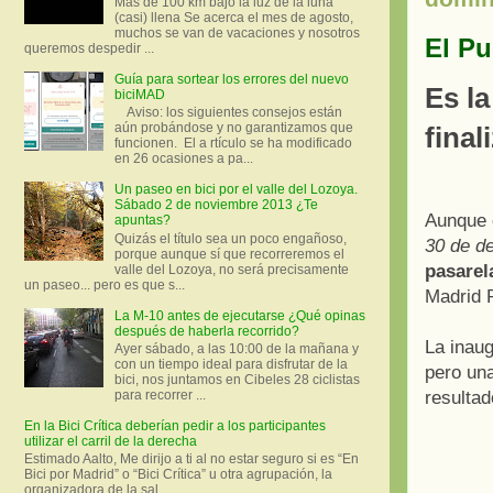
Más de 100 km bajo la luz de la luna
(casi) llena Se acerca el mes de agosto,
muchos se van de vacaciones y nosotros
El Pu
queremos despedir ...
Guía para sortear los errores del nuevo
Es la
biciMAD
Aviso: los siguientes consejos están
aún probándose y no garantizamos que
final
funcionen. El a rtículo se ha modificado
en 26 ocasiones a pa...
Un paseo en bici por el valle del Lozoya.
Sábado 2 de noviembre 2013 ¿Te
Aunque 
apuntas?
Quizás el título sea un poco engañoso,
30 de d
porque aunque sí que recorreremos el
pasarel
valle del Lozoya, no será precisamente
un paseo... pero es que s...
Madrid 
La M-10 antes de ejecutarse ¿Qué opinas
después de haberla recorrido?
La inaug
Ayer sábado, a las 10:00 de la mañana y
con un tiempo ideal para disfrutar de la
pero una
bici, nos juntamos en Cibeles 28 ciclistas
resultad
para recorrer ...
En la Bici Crítica deberían pedir a los participantes
utilizar el carril de la derecha
Estimado Aalto, Me dirijo a ti al no estar seguro si es “En
Bici por Madrid” o “Bici Crítica” u otra agrupación, la
organizadora de la sal...