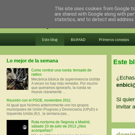
This site uses cookies from Google to 
are shared with Google along with per
en bici por madrid
statistics, and to detect and address
Este blog
BiciMAD
Primeros consejos
Lo mejor de la semana
Este b
Como centrar una rueda: tensado de
radios
¿Echas 
Mecánica básica de supervivencia ciclista
A veces no hay más remedio. Por mucho
enbici
que queramos ignorarlo, la rueda se
mueve claramente ...
Si quier
Reunión con el PSOE, noviembre 2011
Al igual que hicimos anteriormente con los grupos
invitar
municipales de Unión Progreso y Democracia (UPyD) e
Izquierda Unida (IU) , la semana pas...
Ruta nocturna de Segovia a Madrid,
sábado 20 de julio de 2013 ¿Nos
acompañas?
domin