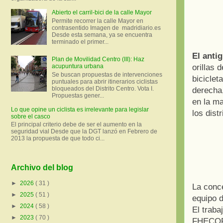
Abierto el carril-bici de la calle Mayor
Permite recorrer la calle Mayor en
contrasentido Imagen de madridiario.es
Desde esta semana, ya se encuentra
terminado el primer...
El anti
Plan de Movilidad Centro (III): Haz
orillas
acupuntura urbana
Se buscan propuestas de intervenciones
biciclet
puntuales para abrir itinerarios ciclistas
bloqueados del Distrito Centro. Vota I.
derecha,
Propuestas gener...
en la ma
Lo que opine un ciclista es irrelevante para legislar
los dist
sobre el casco
El principal criterio debe de ser el aumento en la
seguridad vial Desde que la DGT lanzó en Febrero de
2013 la propuesta de que todo ci...
Archivo del blog
►
2026
( 31 )
La conce
►
2025
( 51 )
equipo d
►
2024
( 58 )
El traba
►
2023
( 70 )
FHECOR 