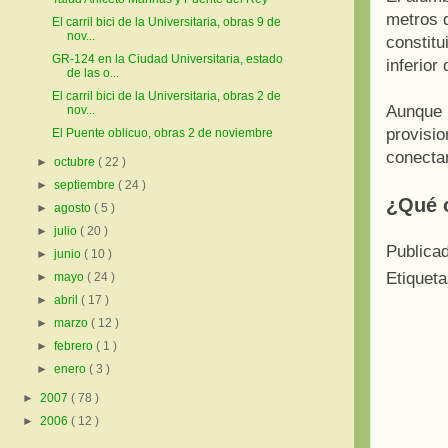
metros 
El carril bici de la Universitaria, obras 9 de
nov...
constitu
GR-124 en la Ciudad Universitaria, estado
inferior
de las o...
El carril bici de la Universitaria, obras 2 de
Aunque 
nov...
provisi
El Puente oblicuo, obras 2 de noviembre
conectan
►
octubre
( 22 )
►
septiembre
( 24 )
¿Qué o
►
agosto
( 5 )
►
julio
( 20 )
Publica
►
junio
( 10 )
Etiquet
►
mayo
( 24 )
►
abril
( 17 )
►
marzo
( 12 )
►
febrero
( 1 )
►
enero
( 3 )
►
2007
( 78 )
►
2006
( 12 )