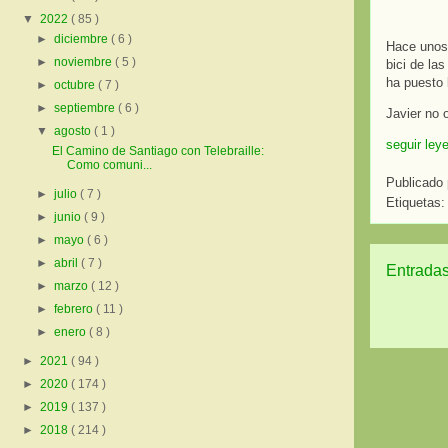
▼
2022
( 85 )
►
diciembre
( 6 )
Hace unos
►
noviembre
( 5 )
bici de la
ha puesto 
►
octubre
( 7 )
►
septiembre
( 6 )
Javier no 
▼
agosto
( 1 )
seguir ley
El Camino de Santiago con Telebraille:
Como comuni...
Publicado
►
julio
( 7 )
Etiquetas
►
junio
( 9 )
►
mayo
( 6 )
►
abril
( 7 )
Entradas
►
marzo
( 12 )
►
febrero
( 11 )
►
enero
( 8 )
►
2021
( 94 )
►
2020
( 174 )
►
2019
( 137 )
►
2018
( 214 )