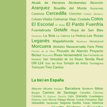
Alcalá de Henares
Alcobendas
Alcorcón
Aranjuez
Boadilla del Monte
Bustarviejo
Cercedilla
Canencia
Chinchón
Collado Mediano
Cotos
Colmenar Viejo
Coslada
Collado Villalba
El Escorial
El Pardo
Fuenfría
El Molar
Getafe
Fuenlabrada
Hoya de San Blas
La Bola
Las Rozas
La Pedriza
La Cabrera
Humanes
Leganés
Majadahonda
Moralzarzal
Miraflores
Morcuera
Navacerrada
Pinto
Móstoles
Parla
Pozuelo de Alarcón
Proyecto
Pontón de la Oliva
Bicisur
Rivas-Vaciamadrid
San Fernando de
Rascafría
Senda Real
San Sebastián de los Reyes
Henares
GR-124
Torrejón de Ardoz
Soto del Real
Torrelaguna
Tres Cantos
Transcam
La bici en España
Barcelona
Bilbao
Albacete
Alicante
Benidorm
Badajoz
Camino de Santiago
Burgos
Castellón
Cáceres
Granada
Córdoba
Gijón
Guadalajara
El Espinar
Gandía
San
Huesca
León
Murcia
Málaga
Mérida
Oviedo
Pamplona
Sebastián
Segovia
Sevilla
Valencia
Santander
Toledo