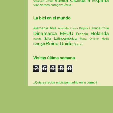
Vuelta Ciclista a España
Valladolid
Vitoria
Vías Verdes
Zaragoza
Ávila
La bici en el mundo
Alemania
Asia
Canadá
Chile
Australia
Bélgica
Austria
Dinamarca
EEUU
Holanda
Francia
Latinoamérica
Italia
Malta
Oriente Medio
Irlanda
Reino Unido
Portugal
Suecia
Visitas última semana
2
6
0
8
0
¿Quieres recibir enbicipormadrid en tu correo?