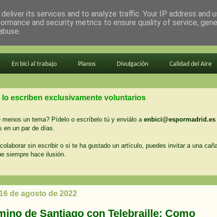
deliver its services and to analyze traffic. Your IP address and 
formance and security metrics to ensure quality of service, gen
abuse.
En bici al trabajo
Planos
Divulgación
Calidad del Aire
 lo escriben exclusivamente voluntarios
menos un tema? Pídelo o escríbelo tú y enviálo a
enbici@espormadrid.es
 en un par de días.
colaborar sin escribir o si te ha gustado un artículo, puedes invitar a una cañ
ue siempre hace ilusión.
 16 de agosto de 2022
mino de Santiago con Telebraille: Como