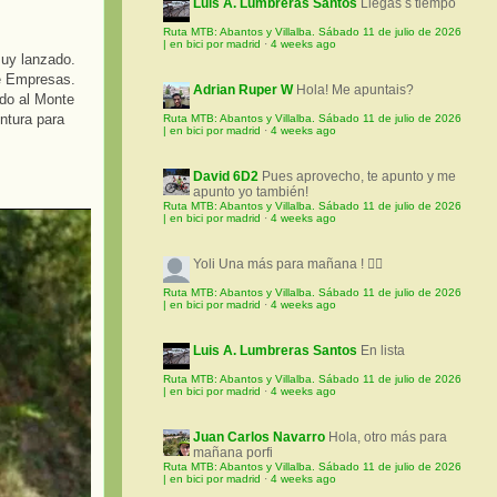
Luis A. Lumbreras Santos
Llegas s tiempo
Ruta MTB: Abantos y Villalba. Sábado 11 de julio de 2026
| en bici por madrid
·
4 weeks ago
uy lanzado.
de Empresas.
Adrian Ruper W
Hola! Me apuntais?
ido al Monte
ntura para
Ruta MTB: Abantos y Villalba. Sábado 11 de julio de 2026
| en bici por madrid
·
4 weeks ago
David 6D2
Pues aprovecho, te apunto y me
apunto yo también!
Ruta MTB: Abantos y Villalba. Sábado 11 de julio de 2026
| en bici por madrid
·
4 weeks ago
Yoli
Una más para mañana ! 🚵‍♀️
Ruta MTB: Abantos y Villalba. Sábado 11 de julio de 2026
| en bici por madrid
·
4 weeks ago
Luis A. Lumbreras Santos
En lista
Ruta MTB: Abantos y Villalba. Sábado 11 de julio de 2026
| en bici por madrid
·
4 weeks ago
Juan Carlos Navarro
Hola, otro más para
mañana porfi
Ruta MTB: Abantos y Villalba. Sábado 11 de julio de 2026
| en bici por madrid
·
4 weeks ago