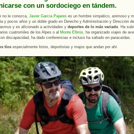
icarse con un sordociego en tándem.
e no le conozca,
Javier García Pajares
es un hombre simpático, animoso y m
nta y pocos años y un doble grado en Derecho y Administración y Dirección 
asmus y es aficionado a actividades y
deportes de lo más variado
. Ha sub
arios cuatromiles de los Alpes o al
Monte Elbrús
, ha organizado viajes de ave
on discapacidad, ha dado conferencias e incluso ha saltado en paracaídas.
s tíos
especialmente listos, deportistas y majos que andan por ahí.