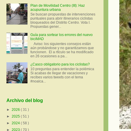
Plan de Movilidad Centro (III): Haz
acupuntura urbana
Se buscan propuestas de intervenciones
puntuales para abrir itinerarios ciclistas
bloqueados del Distrito Centro. Vota I.
Propuestas gener...
Guía para sortear los errores del nuevo
biciMAD
Aviso: los siguientes consejos están
aún probándose y no garantizamos que
funcionen. El a rtículo se ha modificado
en 26 ocasiones a pa...
¿Casco obligatorio para los ciclistas?
10 preguntas para entender la polémica
Si acabas de llegar de vacaciones y
recibes varios tweets con el tema
#noalca...
Archivo del blog
►
2026
( 31 )
►
2025
( 51 )
►
2024
( 58 )
►
2023
( 70 )