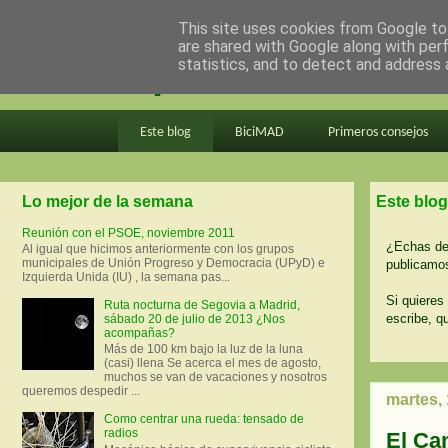
This site uses cookies from Google to 
are shared with Google along with per
en bici por madrid
statistics, and to detect and address 
Este blog
BiciMAD
Primeros consejos
Lo mejor de la semana
Este blog
Reunión con el PSOE, noviembre 2011
¿Echas de 
Al igual que hicimos anteriormente con los grupos
municipales de Unión Progreso y Democracia (UPyD) e
publicamos
Izquierda Unida (IU) , la semana pas...
Si quieres 
Ruta nocturna de Segovia a Madrid,
escribe, q
sábado 20 de julio de 2013 ¿Nos
acompañas?
Más de 100 km bajo la luz de la luna
(casi) llena Se acerca el mes de agosto,
muchos se van de vacaciones y nosotros
queremos despedir ...
martes,
Como centrar una rueda: tensado de
radios
El Ca