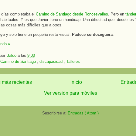
 días completaba el
Camino de Santiago desde Roncesvalles
. Pero en
tánd
s habituales. Y es que Javier tiene un handicap. Una dificultad que, desde los 
las cosas más difíciles que a otros.
oye y solo tiene un pequeño resto visual.
Padece sordoceguera
.
endo »
 por
Baldo
a las
9:00
:
Camino de Santiago
,
discapacidad
,
Talleres
 más recientes
Inicio
Entrad
Ver versión para móviles
Suscribirse a:
Entradas ( Atom )