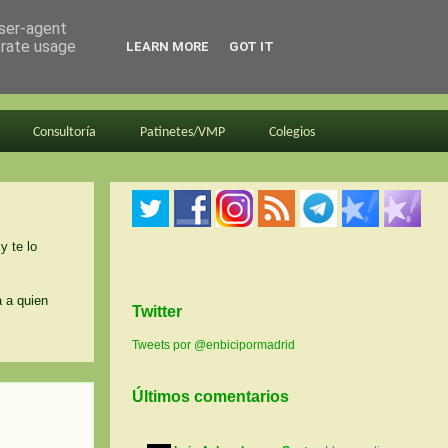
user-agent
erate usage
LEARN MORE
GOT IT
Consultoría
Patinetes/VMP
Colegios
y te lo
a a quien
Twitter
Tweets por @enbicipormadrid
Últimos comentarios