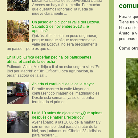
Mecánica básica de supervivencia ciclista
comun
A veces no hay más remedio. Por mucho
que queramos ignorarlo, la rueda se
mueve claramente ...
Para el qu
Tiene trei
Un paseo en bici por el valle del Lozoya.
Sábado 2 de noviembre 2013 ¿Te
Hizo un Er
apuntas?
Aneto, a v
Quizás el título sea un poco engañoso,
personas c
porque aunque sí que recorreremos el
valle del Lozoya, no será precisamente
Como otro
un paseo... pero es que s...
En la Bici Crítica deberían pedir a los participantes
utilizar el carril de la derecha
Estimado Aalto, Me dirijo a ti al no estar seguro si es “En
Bici por Madrid” o “Bici Crítica” u otra agrupación, la
organizadora de la sal...
Abierto el carril-bici de la calle Mayor
Permite recorrer la calle Mayor en
contrasentido Imagen de madridiario.es
Desde esta semana, ya se encuentra
terminado el primer...
La M-10 antes de ejecutarse ¿Qué opinas
después de haberla recorrido?
Ayer sábado, a las 10:00 de la mañana y
con un tiempo ideal para disfrutar de la
bici, nos juntamos en Cibeles 28 ciclistas
para recorrer ...