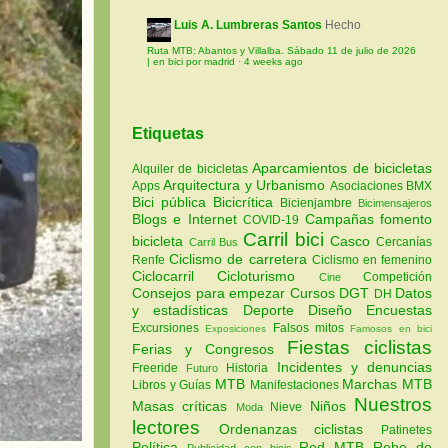
Luis A. Lumbreras Santos
Hecho
Ruta MTB: Abantos y Villalba. Sábado 11 de julio de 2026
| en bici por madrid
·
4 weeks ago
Etiquetas
Aparcamientos de bicicletas
Alquiler de bicicletas
Arquitectura y Urbanismo
Apps
Asociaciones
BMX
Bici pública
Bicicrítica
Bicienjambre
Bicimensajeros
Blogs e Internet
Campañas fomento
COVID-19
Carril bici
bicicleta
Casco
Cercanías
Carril Bus
Ciclismo de carretera
Renfe
Ciclismo en femenino
Ciclocarril
Cicloturismo
Competición
Cine
Consejos para empezar
Cursos
DGT
Datos
DH
y estadísticas
Deporte
Diseño
Encuestas
Excursiones
Falsos mitos
Exposiciones
Famosos en bici
Fiestas ciclistas
Ferias y Congresos
Incidentes y denuncias
Freeride
Historia
Futuro
MTB
Marchas MTB
Libros y Guías
Manifestaciones
Nuestros
Masas críticas
Niños
Nieve
Moda
lectores
Ordenanzas ciclistas
Patinetes
Política
Red MTB
Robo de
Publicidad con bicis