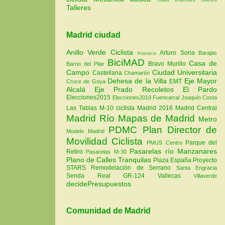
Talleres
Madrid ciudad
Anillo Verde Ciclista
Arturo Soria
Barajas
Aravaca
BiciMAD
Casa de
Bravo Murillo
Barrio del Pilar
Campo
Ciudad Universitaria
Castellana
Chamartín
Dehesa de la Villa
Eje Mayor
EMT
Cruce de Goya
Alcalá
Eje Prado Recoletos
El Pardo
Elecciones2015
Elecciones2019
Fuencarral
Joaquín Costa
Las Tablas
M-10 ciclista
Madrid 2016
Madrid Central
Madrid Río
Mapas de Madrid
Metro
PDMC Plan Director de
Modelo Madrid
Movilidad Ciclista
Parque del
PMUS Centro
Pasarelas río Manzanares
Retiro
Pasarelas M-30
Plano de Calles Tranquilas
Plaza España
Proyecto
STARS
Remodelación de Serrano
Santa Engracia
Senda Real GR-124
Vallecas
Villaverde
decidePresupuestos
Comunidad de Madrid