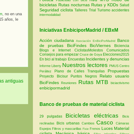
bicicletas
Rutas nocturnas
Rutas y KDDs
Salud
Seguridad ciclista
Talleres
Trial
Turismo
accidentes
em
, no en una
intermodalidad
15 años, le
Iniciativas EnbiciporMadrid / EBxM
Acción ciudadana
Banco
Asociación EnBiciPorMadrid
de pruebas
BiciFindes
BiciViernes
Biciencia
Blogs e Internet
CiclistasMolestos
Comunicados
Consejos para empezar
Elecciones2015
Cruce de Goya
Incidentes y denuncias
En bici al trabajo
Encuestas
Nuestros lectores
Informe Liberty
PMUS Centro
Propuestas
Plano de Calles Tranquilas
Peráltez
Relato usuario
Proyecto Bicisur
Puntos Negros
as antiguas
Rutas MTB
BiciFindes
Reuniones
biciactivismo
enbicipormadrid
Banco de pruebas de material ciclista
Bicicletas eléctricas
29 pulgadas
Bicis
Casco
Bicis urbanas
reclinadas
Cambios
Cámaras
Luces
Material
Espejos
Filtros y mascarillas
Frenos
Fixie
ciclista
Mecánica básica
Sillas infantiles
Sillines