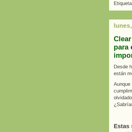
Etiquet
lunes,
Clear
para 
impor
Desde ha
están mo
Aunque 
cumplim
olvidad
¿Sabría
Estas 