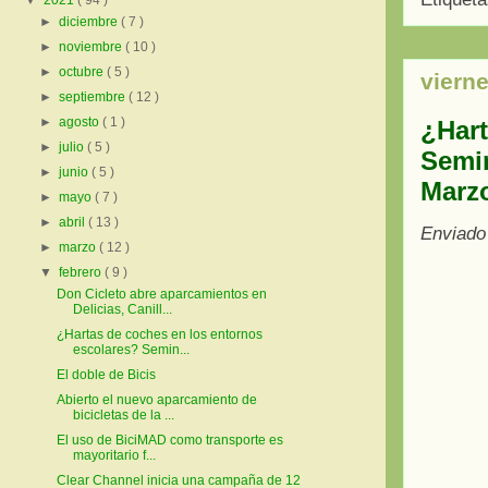
▼
2021
( 94 )
►
diciembre
( 7 )
►
noviembre
( 10 )
►
octubre
( 5 )
vierne
►
septiembre
( 12 )
►
agosto
( 1 )
¿Hart
►
julio
( 5 )
Semin
►
junio
( 5 )
Marz
►
mayo
( 7 )
►
abril
( 13 )
Enviado
►
marzo
( 12 )
▼
febrero
( 9 )
Don Cicleto abre aparcamientos en
Delicias, Canill...
¿Hartas de coches en los entornos
escolares? Semin...
El doble de Bicis
Abierto el nuevo aparcamiento de
bicicletas de la ...
El uso de BiciMAD como transporte es
mayoritario f...
Clear Channel inicia una campaña de 12