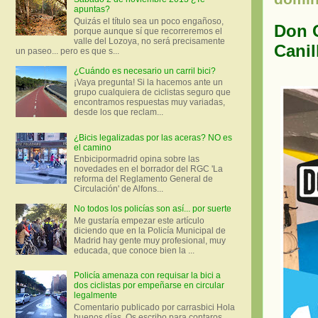
apuntas?
Quizás el título sea un poco engañoso,
Don C
porque aunque sí que recorreremos el
valle del Lozoya, no será precisamente
Canil
un paseo... pero es que s...
¿Cuándo es necesario un carril bici?
¡Vaya pregunta! Si la hacemos ante un
grupo cualquiera de ciclistas seguro que
encontramos respuestas muy variadas,
desde los que reclam...
¿Bicis legalizadas por las aceras? NO es
el camino
Enbicipormadrid opina sobre las
novedades en el borrador del RGC 'La
reforma del Reglamento General de
Circulación' de Alfons...
No todos los policías son así... por suerte
Me gustaría empezar este artículo
diciendo que en la Policía Municipal de
Madrid hay gente muy profesional, muy
educada, que conoce bien la ...
Policía amenaza con requisar la bici a
dos ciclistas por empeñarse en circular
legalmente
Comentario publicado por carrasbici Hola
buenos días. Os escribo para contaros