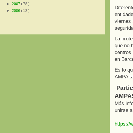
►
2007
( 78 )
Diferen
►
2006
( 12 )
entidade
viernes 
segurid
La prot
que no h
centros 
en Barc
Es lo qu
AMPA ta
Partic
AMPAS 
Más inf
unirse a
https://