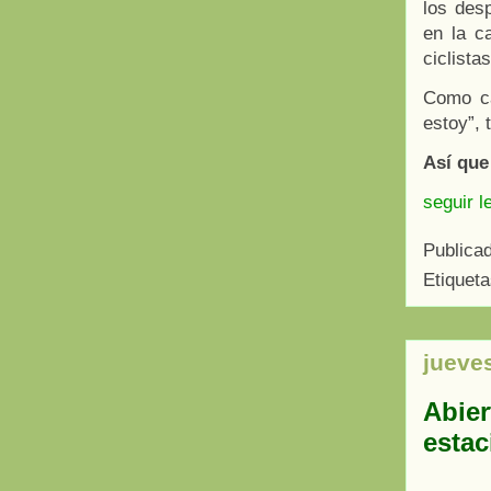
los des
en la c
ciclista
Como ca
estoy”, 
Así que
seguir l
Publica
Etiquet
jueves
Abier
estac