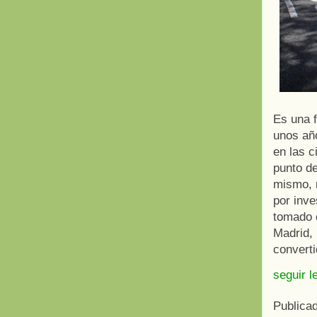
Es una f
unos año
en las 
punto d
mismo, m
por inve
tomado 
Madrid,
converti
seguir l
Publica