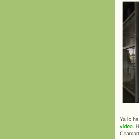
Ya lo h
vídeo
. 
Chamart