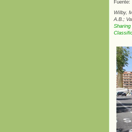
Fuente:
Wilby, 
A.B.; Va
Sharing
Classifi