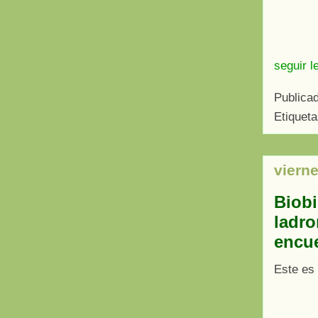
seguir l
Publica
Etiquet
vierne
Biobi
ladro
encue
Este es 