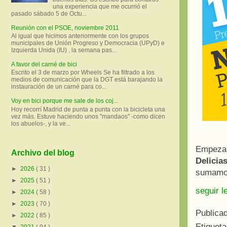
una experiencia que me ocurrió el
pasado sábado 5 de Octu...
Reunión con el PSOE, noviembre 2011
Al igual que hicimos anteriormente con los grupos
municipales de Unión Progreso y Democracia (UPyD) e
Izquierda Unida (IU) , la semana pas...
A favor del carné de bici
Escrito el 3 de marzo por Wheels Se ha filtrado a los
medios de comunicación que la DGT está barajando la
instauración de un carné para co...
Voy en bici porque me sale de los coj...
Hoy recorrí Madrid de punta a punta con la bicicleta una
vez más. Estuve haciendo unos "mandaos" -como dicen
los abuelos-, y la ve...
Empezam
Archivo del blog
Delicia
►
2026
( 31 )
sumamos
►
2025
( 51 )
seguir l
►
2024
( 58 )
►
2023
( 70 )
Publica
►
2022
( 85 )
Etiquet