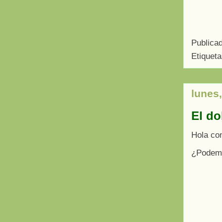
Publica
Etiquet
lunes,
El do
Hola con
¿Podemo