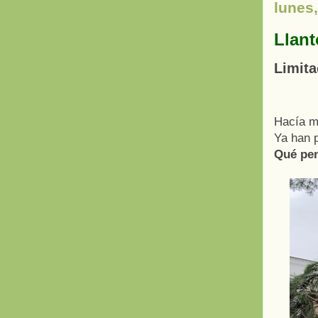
lunes,
Llant
Limita
Hacía m
Ya han p
Qué pe