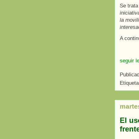
Se trata
iniciati
la movil
interesa
A contin
seguir l
Publica
Etiquet
marte
El us
frent