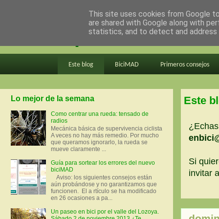
This site uses cookies from Google to 
are shared with Google along with per
en bici por madrid
statistics, and to detect and address
Este blog
BiciMAD
Primeros consejos
Lo mejor de la semana
Este b
Como centrar una rueda: tensado de
radios
¿Echas 
Mecánica básica de supervivencia ciclista
A veces no hay más remedio. Por mucho
enbici
que queramos ignorarlo, la rueda se
mueve claramente ...
Si quier
Guía para sortear los errores del nuevo
biciMAD
invitar
Aviso: los siguientes consejos están
aún probándose y no garantizamos que
funcionen. El a rtículo se ha modificado
en 26 ocasiones a pa...
Un paseo en bici por el valle del Lozoya.
domin
Sábado 2 de noviembre 2013 ¿Te