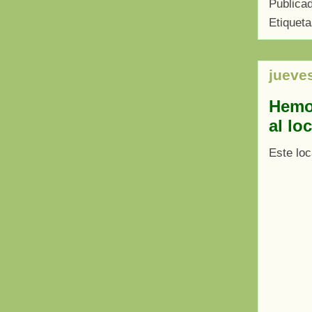
Publica
Etiquet
jueves
Hemos
al lo
Este loc