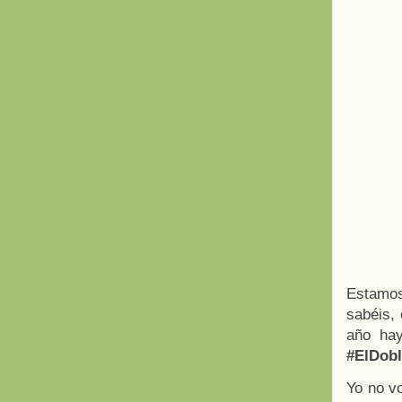
Estamo
sabéis,
año hay
#ElDobl
Yo no v