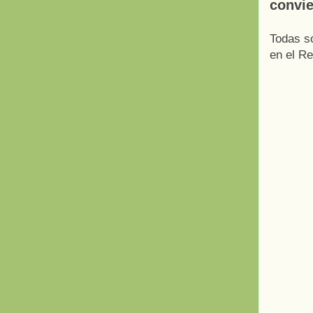
convie
Todas so
en el R