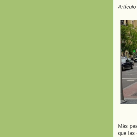
Artículo
Más pea
que las 