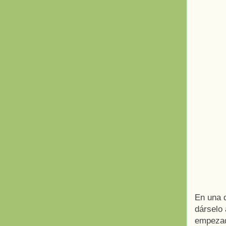
En una 
dárselo 
empezado