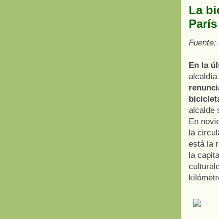
La bi
París
Fuente:
En la ú
alcaldía
renunci
biciclet
alcalde 
En novi
la circu
está la 
la capit
cultural
kilómetr