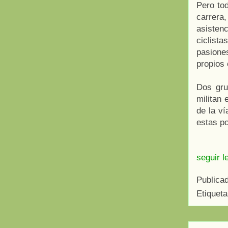
Pero tod
carrera
asisten
ciclist
pasione
propios 
Dos grup
militan 
de la v
estas p
seguir l
Publica
Etiquet