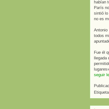
habían t
París no
sintió l
no es m
Antonio 
todos mi
apuntado
Fue él q
llegada 
permiti
lugares»
seguir l
Publica
Etiquet