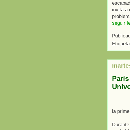
escapada
invita a
problem
seguir l
Publica
Etiquet
martes
París
Unive
la prim
Durante 