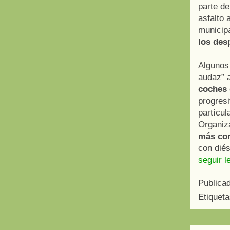
parte de
asfalto 
municipa
los des
Algunos 
audaz” a
coches 
progresi
partícul
Organiz
más co
con diés
seguir l
Publica
Etiquet