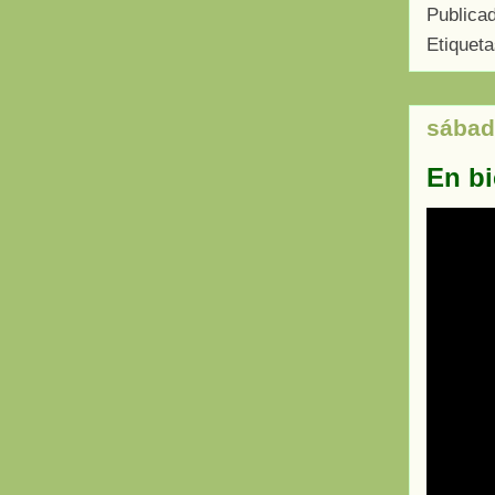
Publica
Etiquet
sábad
En bi