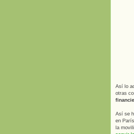
Así lo a
otras c
financi
Así se h
en París
la movil