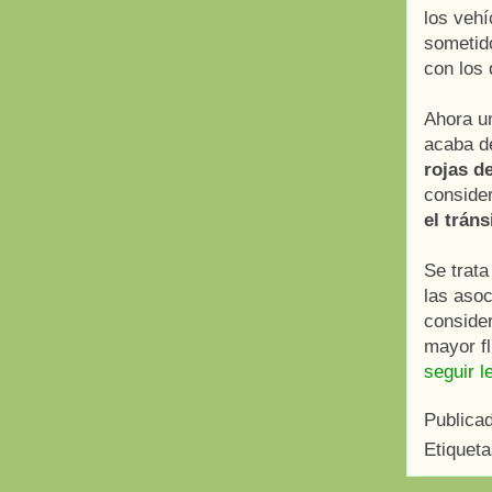
los vehí
sometid
con los
Ahora u
acaba de
rojas d
conside
el tráns
Se trata
las asoc
conside
mayor fl
seguir l
Publica
Etiquet