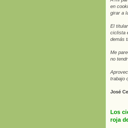
en cook
girar a 
El titul
ciclista
demás t
Me pare
no tendr
Aprovech
trabajo 
José Ce
Los ci
roja d