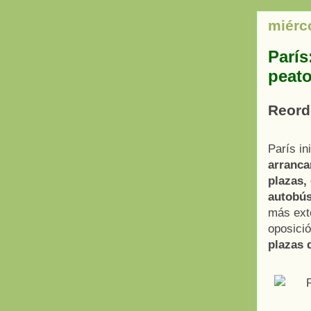
miérc
París
peato
Reord
París in
arranca
plazas, 
autobú
más exte
oposició
plazas 