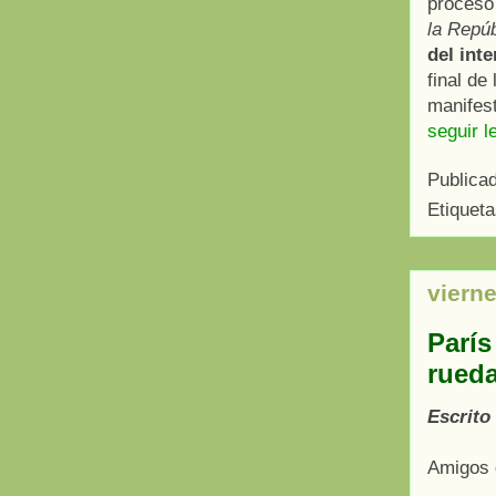
proceso
la Repúb
del int
final de
manifest
seguir l
Publica
Etiquet
viern
París
rued
Escrito
Amigos 