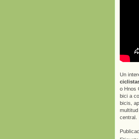
Un inte
ciclist
o Hnos G
bici a c
bicis, a
multitud
central.
Publica