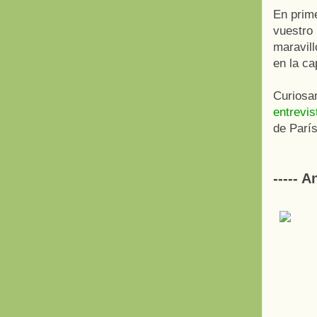
En prime
vuestro 
maravill
en la ca
Curiosa
entrevis
de París
----- 