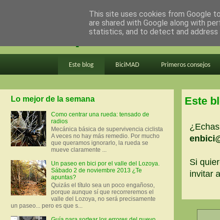
This site uses cookies from Google to 
are shared with Google along with per
en bici por madrid
statistics, and to detect and address
Este blog
BiciMAD
Primeros consejos
Lo mejor de la semana
Este b
Como centrar una rueda: tensado de
radios
¿Echas 
Mecánica básica de supervivencia ciclista
A veces no hay más remedio. Por mucho
enbici
que queramos ignorarlo, la rueda se
mueve claramente ...
Si quier
Un paseo en bici por el valle del Lozoya.
Sábado 2 de noviembre 2013 ¿Te
invitar
apuntas?
Quizás el título sea un poco engañoso,
porque aunque sí que recorreremos el
valle del Lozoya, no será precisamente
un paseo... pero es que s...
Guía para sortear los errores del nuevo