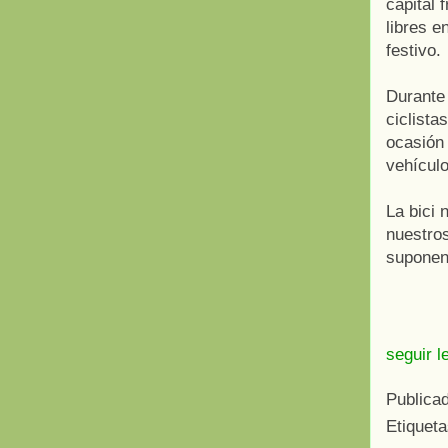
capital 
libres e
festivo.
Durante 
ciclista
ocasión 
vehícul
La bici 
nuestro
suponen
seguir l
Publica
Etiquet