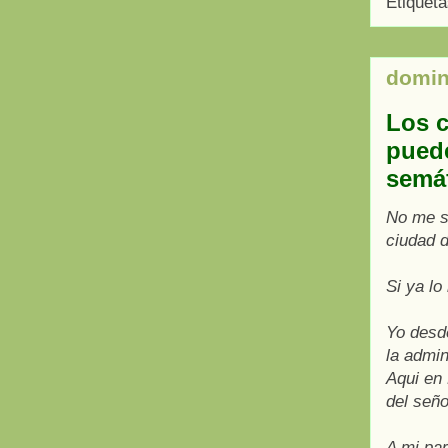
Etiquet
domin
Los c
puede
semáf
No me su
ciudad 
Si ya lo
Yo desd
la admi
Aqui en
del señ
A mi par