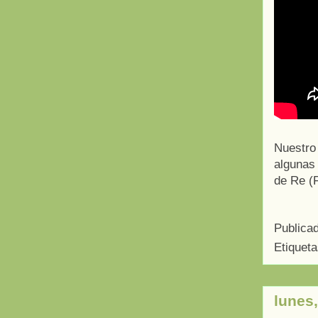
Nuestro
algunas
de Re (
Publica
Etiquet
lunes,