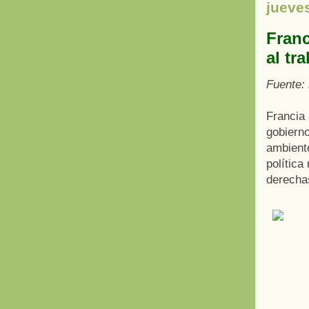
jueves
Franc
al tr
Fuente:
Francia 
gobierno
ambient
política
derecha