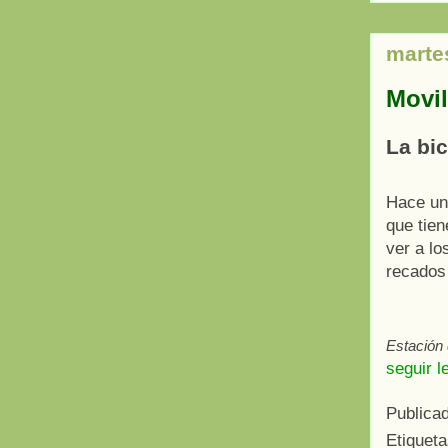
marte
Movil
La bic
Hace un
que tien
ver a lo
recados 
Estación 
seguir l
Publica
Etiquet