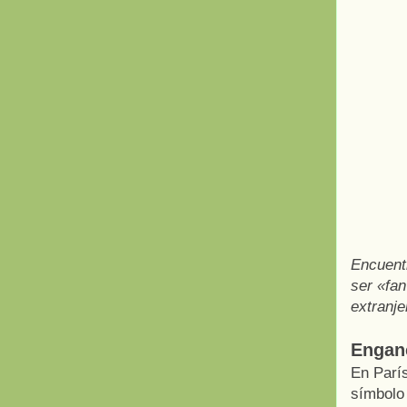
Encuent
ser «fan
extranje
Enganc
En París
símbolo 