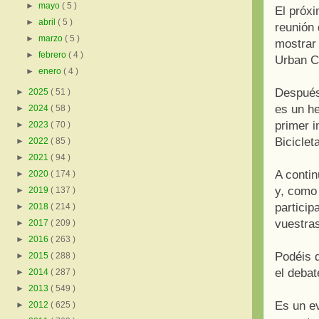
►
mayo
( 5 )
El próx
►
abril
( 5 )
reunión 
►
marzo
( 5 )
mostrar
►
febrero
( 4 )
Urban Cy
►
enero
( 4 )
Después 
►
2025
( 51 )
es un h
►
2024
( 58 )
primer i
►
2023
( 70 )
Biciclet
►
2022
( 85 )
►
2021
( 94 )
A contin
►
2020
( 174 )
y, como 
►
2019
( 137 )
particip
►
2018
( 214 )
vuestra
►
2017
( 209 )
►
2016
( 263 )
Podéis 
►
2015
( 288 )
el debat
►
2014
( 287 )
►
2013
( 549 )
Es un ev
►
2012
( 625 )