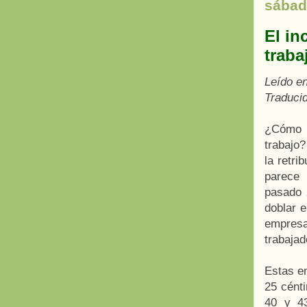
sábad
El in
traba
Leído e
Traduci
¿Cómo i
trabajo
la retri
parece 
pasado 
doblar e
empresa
trabajad
Estas e
25 cénti
40 y 43