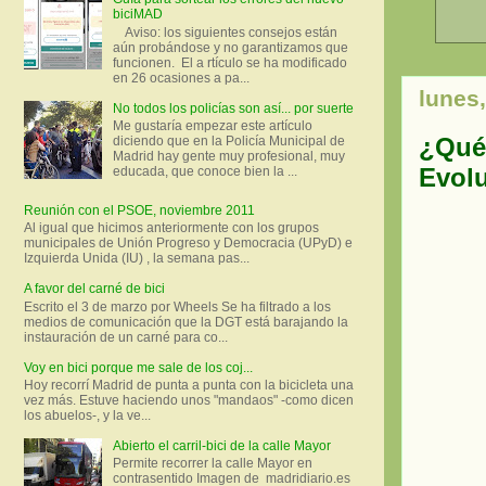
biciMAD
Aviso: los siguientes consejos están
aún probándose y no garantizamos que
funcionen. El a rtículo se ha modificado
en 26 ocasiones a pa...
lunes,
No todos los policías son así... por suerte
Me gustaría empezar este artículo
¿Qué 
diciendo que en la Policía Municipal de
Madrid hay gente muy profesional, muy
Evolu
educada, que conoce bien la ...
Reunión con el PSOE, noviembre 2011
Al igual que hicimos anteriormente con los grupos
municipales de Unión Progreso y Democracia (UPyD) e
Izquierda Unida (IU) , la semana pas...
A favor del carné de bici
Escrito el 3 de marzo por Wheels Se ha filtrado a los
medios de comunicación que la DGT está barajando la
instauración de un carné para co...
Voy en bici porque me sale de los coj...
Hoy recorrí Madrid de punta a punta con la bicicleta una
vez más. Estuve haciendo unos "mandaos" -como dicen
los abuelos-, y la ve...
Abierto el carril-bici de la calle Mayor
Permite recorrer la calle Mayor en
contrasentido Imagen de madridiario.es