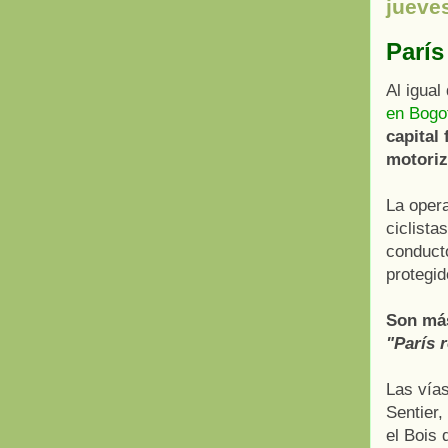
jueve
París
Al igua
en Bogo
capital
motoriz
La oper
ciclista
conducto
protegid
Son más
"París r
Las vía
Sentier,
el Bois