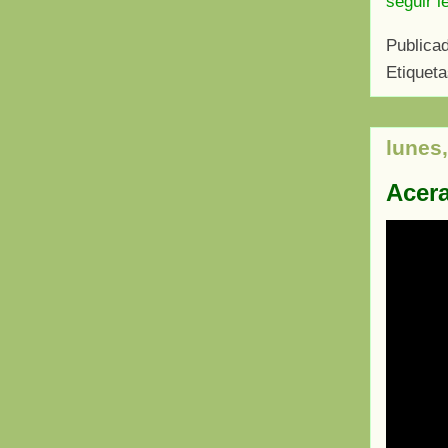
seguir l
Publica
Etiquet
lunes
Acera