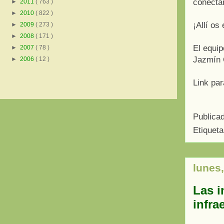
conectar
►
2011
( 763 )
►
2010
( 822 )
¡Allí os
►
2009
( 273 )
►
2008
( 171 )
El equip
►
2007
( 78 )
Jazmín 
►
2006
( 12 )
Link par
Publica
Etiquet
lunes,
Las i
infra