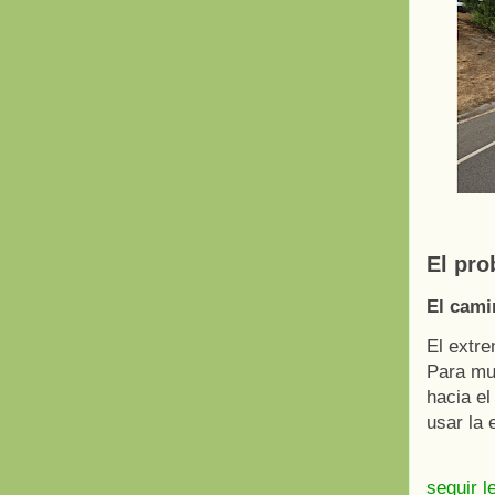
El pr
El cami
El extre
Para muc
hacia el
usar la 
seguir l