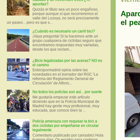
apuntas?
Quizás el título sea un poco engañoso,
Aparc
porque aunque sí que recorreremos el
valle del Lozoya, no será precisamente
el pe
un paseo... pero es que s...
¿Cuándo es necesario un carril bici?
¡Vaya pregunta! Si la hacemos ante un
grupo cualquiera de ciclistas seguro que
encontramos respuestas muy variadas,
desde los que reclam...
¿Bicis legalizadas por las aceras? NO es
el camino
Enbicipormadrid opina sobre las
novedades en el borrador del RGC 'La
reforma del Reglamento General de
Circulación' de Alfons...
No todos los policías son así... por suerte
Me gustaría empezar este artículo
diciendo que en la Policía Municipal de
Madrid hay gente muy profesional, muy
educada, que conoce bien la ...
Policía amenaza con requisar la bici a
dos ciclistas por empeñarse en circular
legalmente
Comentario publicado por carrasbici Hola
buenos días. Os escribo para contaros