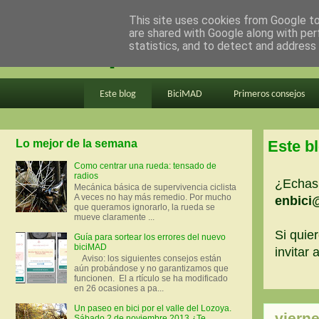
This site uses cookies from Google to 
are shared with Google along with per
en bici por madrid
statistics, and to detect and address
Este blog
BiciMAD
Primeros consejos
Lo mejor de la semana
Este b
Como centrar una rueda: tensado de
radios
¿Echas 
Mecánica básica de supervivencia ciclista
A veces no hay más remedio. Por mucho
enbici
que queramos ignorarlo, la rueda se
mueve claramente ...
Si quier
Guía para sortear los errores del nuevo
biciMAD
invitar
Aviso: los siguientes consejos están
aún probándose y no garantizamos que
funcionen. El a rtículo se ha modificado
en 26 ocasiones a pa...
Un paseo en bici por el valle del Lozoya.
viern
Sábado 2 de noviembre 2013 ¿Te