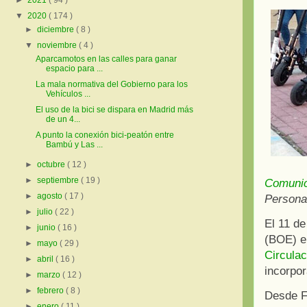
►
2021
( 94 )
▼
2020
( 174 )
►
diciembre
( 8 )
▼
noviembre
( 4 )
Aparcamotos en las calles para ganar
espacio para ...
La mala normativa del Gobierno para los
Vehículos ...
El uso de la bici se dispara en Madrid más
de un 4...
A punto la conexión bici-peatón entre
Bambú y Las ...
►
octubre
( 12 )
►
septiembre
( 19 )
Comuni
►
agosto
( 17 )
Persona
►
julio
( 22 )
El 11 de
►
junio
( 16 )
(BOE) e
►
mayo
( 29 )
Circula
►
abril
( 16 )
incorpor
►
marzo
( 12 )
►
febrero
( 8 )
Desde F
►
enero
( 11 )