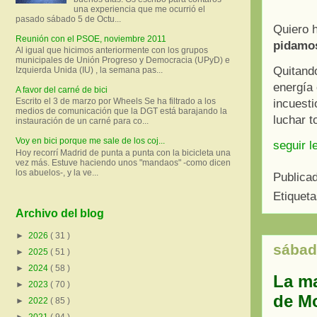
una experiencia que me ocurrió el
pasado sábado 5 de Octu...
Quiero h
Reunión con el PSOE, noviembre 2011
pidamos
Al igual que hicimos anteriormente con los grupos
municipales de Unión Progreso y Democracia (UPyD) e
Quitando
Izquierda Unida (IU) , la semana pas...
energía 
A favor del carné de bici
Escrito el 3 de marzo por Wheels Se ha filtrado a los
incuesti
medios de comunicación que la DGT está barajando la
luchar 
instauración de un carné para co...
Voy en bici porque me sale de los coj...
seguir l
Hoy recorrí Madrid de punta a punta con la bicicleta una
vez más. Estuve haciendo unos "mandaos" -como dicen
los abuelos-, y la ve...
Publica
Etiquet
Archivo del blog
►
2026
( 31 )
sábad
►
2025
( 51 )
►
2024
( 58 )
La ma
►
2023
( 70 )
de Mo
►
2022
( 85 )