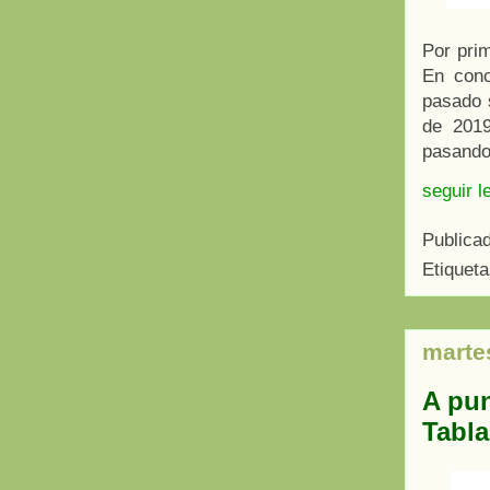
Por pri
En con
pasado 
de 2019
pasando 
seguir l
Publica
Etiquet
marte
A pun
Tabl