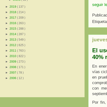
seguir l
►
2019
( 137 )
►
2018
( 214 )
Publica
►
2017
( 209 )
Etiquet
►
2016
( 263 )
►
2015
( 288 )
►
2014
( 287 )
jueve
►
2013
( 549 )
►
2012
( 625 )
El us
►
2011
( 763 )
40% r
►
2010
( 822 )
►
2009
( 273 )
En ener
►
2008
( 171 )
vías cic
►
2007
( 78 )
en prue
►
2006
( 12 )
comproba
con med
septiem
Por fin