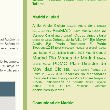
Talleres
Madrid ciudad
Anillo Verde Ciclista
Arturo Soria
Barajas
Aravaca
BiciMAD
Casa de
Bravo Murillo
Barrio del Pilar
Campo
Ciudad Universitaria
Castellana
Chamartín
Dehesa de la Villa
Eje Mayor
idad Autónoma
EMT
Cruce de Goya
Alcalá
Eje Prado Recoletos
El Pardo
tra Señora de
Elecciones2015
Elecciones2019
Fuencarral
Joaquín Costa
 ese trayecto
Las Tablas
M-10 ciclista
Madrid 2016
Madrid Central
Madrid Río
Mapas de Madrid
Metro
ontecarmelo,
PDMC Plan Director de
Modelo Madrid
i el atajo en
Movilidad Ciclista
Parque del
PMUS Centro
o vigila para
Pasarelas río Manzanares
Retiro
Pasarelas M-30
Plano de Calles Tranquilas
Plaza España
Proyecto
STARS
Remodelación de Serrano
Santa Engracia
Senda Real GR-124
Vallecas
Villaverde
decidePresupuestos
Comunidad de Madrid