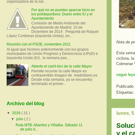
organizadora de la sal...
Por qué no se pueden aparcar bicis en
los polideportivos: Duelo entre IU y el
Ayuntamiento
Comisión de Medio Ambiente del
Ayuntamiento de Madrid. 10 de
Diciembre de 2014 Pregunta de Raquel
López Contreras (Izquierda Unida), en...
Nota de pr
Reunión con el PSOE, noviembre 2011
Al igual que hicimos anteriormente con los grupos
Esta seman
municipales de Unión Progreso y Democracia (UPyD) e
Izquierda Unida (IU) , la semana pas...
ciclista, l
Colmenar V
Abierto el carril-bici de la calle Mayor
Permite recorrer la calle Mayor en
seguir ley
contrasentido Imagen de madridiario.es
Desde esta semana, ya se encuentra
terminado el primer...
Publicado
Etiquetas
Archivo del blog
lunes, 
▼
2026
( 31 )
▼
julio
( 2 )
Soluc
Ruta MTB: Abantos y Villalba. Sábado 11
de julio d...
y el c