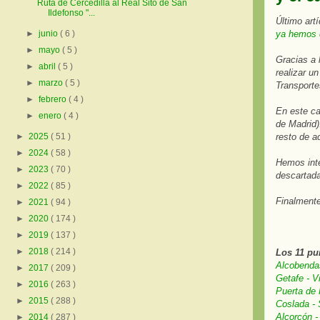
Ruta de Cercedilla al Real Sito de San
Ildefonso "...
Último art
ya hemos 
►
junio
( 6 )
►
mayo
( 5 )
Gracias a 
►
abril
( 5 )
realizar u
►
marzo
( 5 )
Transport
►
febrero
( 4 )
En este ca
►
enero
( 4 )
de Madrid)
resto de a
►
2025
( 51 )
►
2024
( 58 )
Hemos inte
►
2023
( 70 )
descartada
►
2022
( 85 )
Finalmente
►
2021
( 94 )
►
2020
( 174 )
►
2019
( 137 )
►
2018
( 214 )
Los 11 pu
Alcobenda
►
2017
( 209 )
Getafe - V
►
2016
( 263 )
Puerta de 
►
2015
( 288 )
Coslada -
Alcorcón -
►
2014
( 287 )