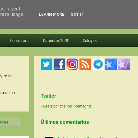
user-agent
erate usage
LEARN MORE
GOT IT
Consultoría
Patinetes/VMP
Colegios
y te lo
a a quien
Twitter
Tweets por @enbicipormadrid
radas
Últimos comentarios