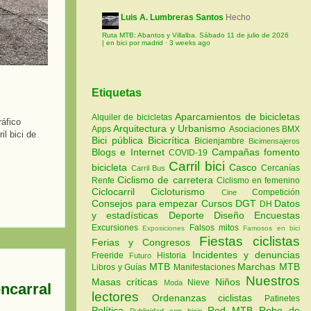
Luis A. Lumbreras Santos
Hecho
Ruta MTB: Abantos y Villalba. Sábado 11 de julio de 2026
| en bici por madrid
·
3 weeks ago
Etiquetas
Aparcamientos de bicicletas
Alquiler de bicicletas
áfico
Arquitectura y Urbanismo
Apps
Asociaciones
BMX
il bici de
Bici pública
Bicicrítica
Bicienjambre
Bicimensajeros
Blogs e Internet
Campañas fomento
COVID-19
Carril bici
bicicleta
Casco
Cercanías
Carril Bus
Ciclismo de carretera
Renfe
Ciclismo en femenino
Ciclocarril
Cicloturismo
Competición
Cine
Consejos para empezar
Cursos
DGT
Datos
DH
y estadísticas
Deporte
Diseño
Encuestas
Excursiones
Falsos mitos
Exposiciones
Famosos en bici
Fiestas ciclistas
Ferias y Congresos
Incidentes y denuncias
Freeride
Historia
Futuro
MTB
Marchas MTB
Libros y Guías
Manifestaciones
Nuestros
Masas críticas
Niños
Nieve
Moda
ncarral
lectores
Ordenanzas ciclistas
Patinetes
Política
Red MTB
Robo de
Publicidad con bicis