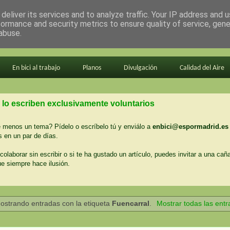
deliver its services and to analyze traffic. Your IP address and 
formance and security metrics to ensure quality of service, gen
abuse.
En bici al trabajo
Planos
Divulgación
Calidad del Aire
 lo escriben exclusivamente voluntarios
menos un tema? Pídelo o escríbelo tú y enviálo a
enbici@espormadrid.es
 en un par de días.
colaborar sin escribir o si te ha gustado un artículo, puedes invitar a una cañ
ue siempre hace ilusión.
ostrando entradas con la etiqueta
Fuencarral
.
Mostrar todas las ent