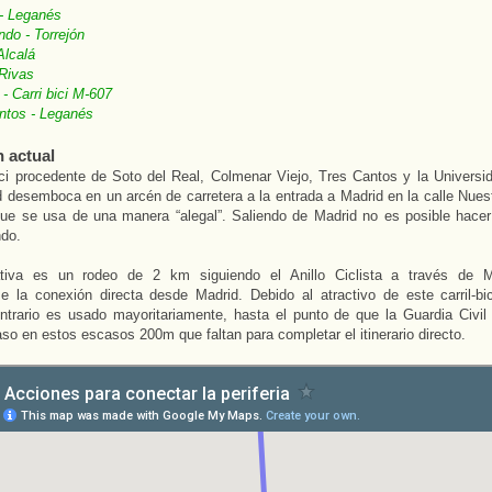
 - Leganés
do - Torrejón
Alcalá
Rivas
 - Carri bici M-607
ntos - Leganés
n actual
bici procedente de Soto del Real, Colmenar Viejo, Tres Cantos y la Univers
 desemboca en un arcén de carretera a la entrada a Madrid en la calle Nues
ue se usa de una manera “alegal”. Saliendo de Madrid no es posible hacer
ndo.
ativa es un rodeo de 2 km siguiendo el Anillo Ciclista a través de M
e la conexión directa desde Madrid. Debido al atractivo de este carril-bic
ntrario es usado mayoritariamente, hasta el punto de que la Guardia Civil l
paso en estos escasos 200m que faltan para completar el itinerario directo.