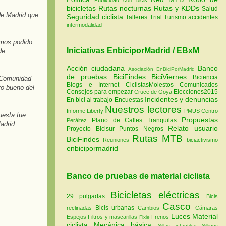
bicicletas
Rutas nocturnas
Rutas y KDDs
Salud
de Madrid que
Seguridad ciclista
Talleres
Trial
Turismo
accidentes
intermodalidad
emos podido
Iniciativas EnbiciporMadrid / EBxM
de
Acción ciudadana
Banco
Asociación EnBiciPorMadrid
de pruebas
BiciFindes
BiciViernes
Biciencia
y Comunidad
Blogs e Internet
CiclistasMolestos
Comunicados
to bueno del
Consejos para empezar
Elecciones2015
Cruce de Goya
Incidentes y denuncias
En bici al trabajo
Encuestas
Nuestros lectores
Informe Liberty
PMUS Centro
uesta fue
Propuestas
Plano de Calles Tranquilas
Peráltez
Madrid.
Relato usuario
Proyecto Bicisur
Puntos Negros
Rutas MTB
BiciFindes
Reuniones
biciactivismo
enbicipormadrid
Banco de pruebas de material ciclista
Bicicletas eléctricas
29 pulgadas
Bicis
Casco
Bicis urbanas
reclinadas
Cambios
Cámaras
Luces
Material
Espejos
Filtros y mascarillas
Frenos
Fixie
ciclista
Mecánica básica
Sillas infantiles
Sillines