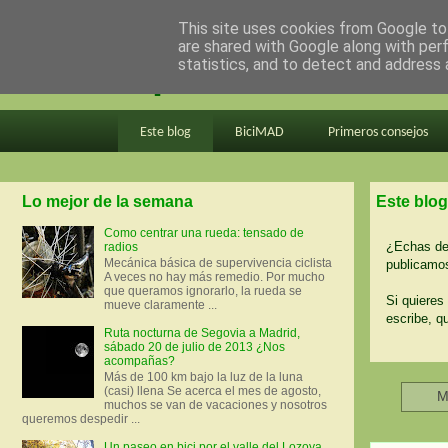
This site uses cookies from Google to 
are shared with Google along with per
en bici por madrid
statistics, and to detect and address 
Este blog
BiciMAD
Primeros consejos
Lo mejor de la semana
Este blog
Como centrar una rueda: tensado de
¿Echas de 
radios
Mecánica básica de supervivencia ciclista
publicamos
A veces no hay más remedio. Por mucho
que queramos ignorarlo, la rueda se
Si quieres 
mueve claramente ...
escribe, q
Ruta nocturna de Segovia a Madrid,
sábado 20 de julio de 2013 ¿Nos
acompañas?
Más de 100 km bajo la luz de la luna
(casi) llena Se acerca el mes de agosto,
M
muchos se van de vacaciones y nosotros
queremos despedir ...
Un paseo en bici por el valle del Lozoya.