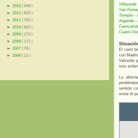
Villaverde
►
2013
( 549 )
San Fernan
►
2012
( 625 )
Torrejón - 
►
2011
( 763 )
Arganda - 
Fuencarral
►
2010
( 822 )
Cuatro Vie
►
2009
( 273 )
►
2008
( 171 )
Situació
►
2007
( 78 )
El carril 
con Madrid
►
2006
( 12 )
Valverde q
sino anda
La altern
perdiéndos
sentido co
evitar el 