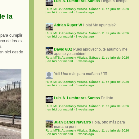
Luis A. Lumbreras Santos
Llegas s tiempo
Ruta MTB: Abantos y Villalba. Sábado 11 de julio de 2026
| en bici por madrid
·
3 weeks ago
e la
Adrian Ruper W
Hola! Me apuntais?
Ruta MTB: Abantos y Villalba. Sábado 11 de julio de 2026
para cumplir
| en bici por madrid
·
3 weeks ago
uno de los ex-
a
David 6D2
Pues aprovecho, te apunto y me
en bici desde
apunto yo también!
Ruta MTB: Abantos y Villalba. Sábado 11 de julio de 2026
| en bici por madrid
·
3 weeks ago
Yoli
Una más para mañana ! 🚵‍♀️
Ruta MTB: Abantos y Villalba. Sábado 11 de julio de 2026
| en bici por madrid
·
3 weeks ago
Luis A. Lumbreras Santos
En lista
Ruta MTB: Abantos y Villalba. Sábado 11 de julio de 2026
| en bici por madrid
·
3 weeks ago
Juan Carlos Navarro
Hola, otro más para
mañana porfi
Ruta MTB: Abantos y Villalba. Sábado 11 de julio de 2026
| en bici por madrid
·
3 weeks ago