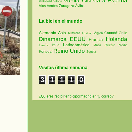
Vuelta Ciclista a España
Valladolid
Vitoria
Vías Verdes
Zaragoza
Ávila
La bici en el mundo
Alemania
Asia
Canadá
Chile
Australia
Bélgica
Austria
Dinamarca
EEUU
Holanda
Francia
Latinoamérica
Italia
Malta
Oriente Medio
Irlanda
Reino Unido
Portugal
Suecia
Visitas última semana
3
1
1
1
0
¿Quieres recibir enbicipormadrid en tu correo?