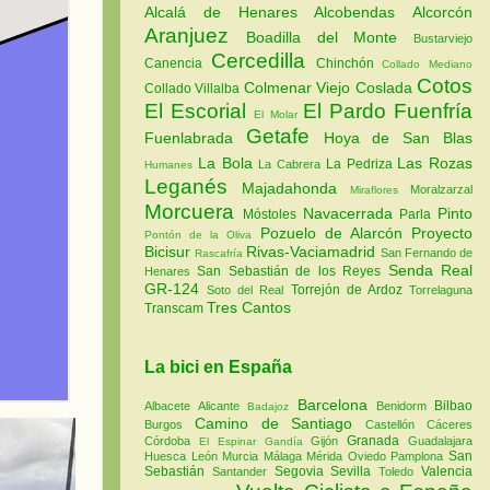
Alcalá de Henares
Alcobendas
Alcorcón
Aranjuez
Boadilla del Monte
Bustarviejo
Cercedilla
Canencia
Chinchón
Collado Mediano
Cotos
Colmenar Viejo
Coslada
Collado Villalba
El Escorial
El Pardo
Fuenfría
El Molar
Getafe
Fuenlabrada
Hoya de San Blas
La Bola
Las Rozas
La Pedriza
La Cabrera
Humanes
Leganés
Majadahonda
Moralzarzal
Miraflores
Morcuera
Navacerrada
Pinto
Móstoles
Parla
Pozuelo de Alarcón
Proyecto
Pontón de la Oliva
Bicisur
Rivas-Vaciamadrid
San Fernando de
Rascafría
Senda Real
San Sebastián de los Reyes
Henares
GR-124
Torrejón de Ardoz
Soto del Real
Torrelaguna
Tres Cantos
Transcam
La bici en España
Barcelona
Bilbao
Albacete
Alicante
Benidorm
Badajoz
Camino de Santiago
Burgos
Castellón
Cáceres
Granada
Córdoba
Gijón
Guadalajara
El Espinar
Gandía
San
Huesca
León
Murcia
Málaga
Mérida
Oviedo
Pamplona
Sebastián
Segovia
Sevilla
Valencia
Santander
Toledo