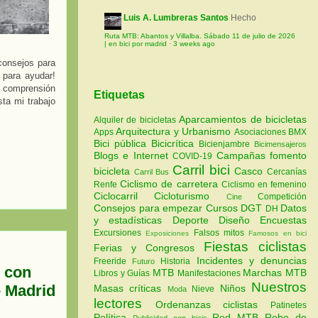
Luis A. Lumbreras Santos
Hecho
Ruta MTB: Abantos y Villalba. Sábado 11 de julio de 2026
| en bici por madrid
·
3 weeks ago
 consejos para
 para ayudar!
a comprensión
Etiquetas
sta mi trabajo
Aparcamientos de bicicletas
Alquiler de bicicletas
Arquitectura y Urbanismo
Apps
Asociaciones
BMX
Bici pública
Bicicrítica
Bicienjambre
Bicimensajeros
Blogs e Internet
Campañas fomento
COVID-19
Carril bici
bicicleta
Casco
Cercanías
Carril Bus
Ciclismo de carretera
Renfe
Ciclismo en femenino
Ciclocarril
Cicloturismo
Competición
Cine
Consejos para empezar
Cursos
DGT
Datos
DH
y estadísticas
Deporte
Diseño
Encuestas
Excursiones
Falsos mitos
Exposiciones
Famosos en bici
Fiestas ciclistas
Ferias y Congresos
Incidentes y denuncias
Freeride
Historia
Futuro
o con
MTB
Marchas MTB
Libros y Guías
Manifestaciones
Nuestros
e Madrid
Masas críticas
Niños
Nieve
Moda
lectores
Ordenanzas ciclistas
Patinetes
Política
Red MTB
Robo de
Publicidad con bicis