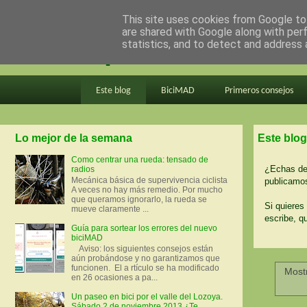
This site uses cookies from Google to 
are shared with Google along with per
en bici por madrid
statistics, and to detect and address 
Este blog
BiciMAD
Primeros consejos
Lo mejor de la semana
Este blog
Como centrar una rueda: tensado de
¿Echas de 
radios
Mecánica básica de supervivencia ciclista
publicamos
A veces no hay más remedio. Por mucho
que queramos ignorarlo, la rueda se
Si quieres 
mueve claramente ...
escribe, q
Guía para sortear los errores del nuevo
biciMAD
Aviso: los siguientes consejos están
aún probándose y no garantizamos que
funcionen. El a rtículo se ha modificado
Most
en 26 ocasiones a pa...
Un paseo en bici por el valle del Lozoya.
Sábado 2 de noviembre 2013 ¿Te