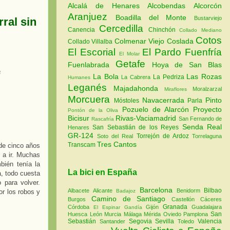
Alcalá de Henares
Alcobendas
Alcorcón
Aranjuez
Boadilla del Monte
Bustarviejo
ral sin
Cercedilla
Canencia
Chinchón
Collado Mediano
Cotos
Colmenar Viejo
Coslada
Collado Villalba
El Escorial
El Pardo
Fuenfría
El Molar
Getafe
Fuenlabrada
Hoya de San Blas
a
La Bola
Las Rozas
La Pedriza
La Cabrera
Humanes
Leganés
Majadahonda
Moralzarzal
Miraflores
Morcuera
Navacerrada
Pinto
Móstoles
Parla
Pozuelo de Alarcón
Proyecto
Pontón de la Oliva
Bicisur
Rivas-Vaciamadrid
San Fernando de
Rascafría
Senda Real
San Sebastián de los Reyes
Henares
GR-124
Torrejón de Ardoz
Soto del Real
Torrelaguna
Tres Cantos
Transcam
de cinco años
 a ir. Muchas
bién tenía la
La bici en España
, todo cuesta
o para volver.
Barcelona
Bilbao
Albacete
Alicante
Benidorm
Badajoz
or los robos y
Camino de Santiago
Burgos
Castellón
Cáceres
Granada
Córdoba
Gijón
Guadalajara
El Espinar
Gandía
San
Huesca
León
Murcia
Málaga
Mérida
Oviedo
Pamplona
Sebastián
Segovia
Sevilla
Valencia
Santander
Toledo