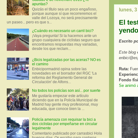
apuntas?
Quizás el título sea un poco engañoso,
lunes, 
porque aunque sí que recorreremos el
valle del Lozoya, no será precisamente
El te
un paseo... pero es que s...
yendo 
¿Cuándo es necesario un carril bici?
¡Vaya pregunta! Si la hacemos ante un
grupo cualquiera de ciclistas seguro que
Escrito p
encontramos respuestas muy variadas,
desde los que reclam...
Este blog 
enbici@es
¿Bicis legalizadas por las aceras? NO es
el camino
Ruta:
Fuen
Enbicipormadrid opina sobre las
novedades en el borrador del RGC 'La
Experienci
reforma del Reglamento General de
Fondo fís
Circulación' de Alfons...
Se animó a
No todos los policías son así... por suerte
Me gustaría empezar este artículo
diciendo que en la Policía Municipal de
Madrid hay gente muy profesional, muy
educada, que conoce bien la ...
Policía amenaza con requisar la bici a
dos ciclistas por empeñarse en circular
legalmente
Comentario publicado por carrasbici Hola
buenos días. Os escribo para contaros