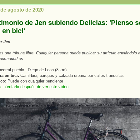
3 de agosto de 2020
stimonio de Jen subiendo Delicias: 'Pienso s
en bici'
or Jen
es una tribuna libre. Cualquier persona puede publicar su artículo enviándolo 
pormadrid.es
carral pueblo - Diego de Leon (8 km)
a en bici:
Carril-bici, parques y calzada urbana por calles tranquilas
ico:
Puede con cualquier pendiente
 intentarlo después de ver este vídeo.