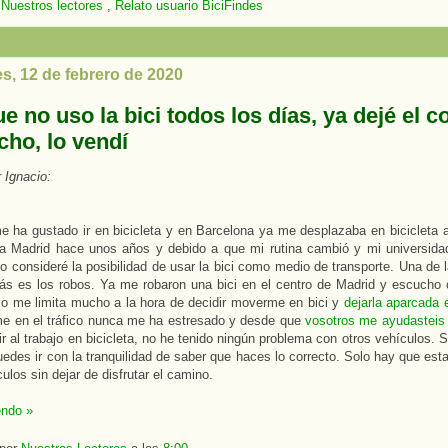
:
Nuestros lectores
,
Relato usuario BiciFindes
s, 12 de febrero de 2020
 no uso la bici todos los días, ya dejé el c
cho, lo vendí
r Ignacio:
 ha gustado ir en bicicleta y en Barcelona ya me desplazaba en bicicleta a
 Madrid hace unos años y debido a que mi rutina cambió y mi universid
o consideré la posibilidad de usar la bici como medio de transporte. Una de
ás es los robos. Ya me robaron una bici en el centro de Madrid y escucho 
o me limita mucho a la hora de decidir moverme en bici y
dejarla aparcada e
e en el tráfico nunca me ha estresado y desde que
vosotros me ayudasteis 
r al trabajo en bicicleta, no he tenido ningún problema con otros vehículos. S
edes ir con la tranquilidad de saber que haces lo correcto. Solo hay que esta
ulos sin dejar de disfrutar el camino.
endo »