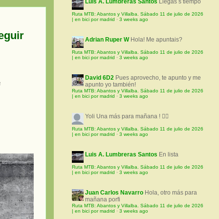
Luis A. Lumbreras Santos
Llegas s tiempo
Ruta MTB: Abantos y Villalba. Sábado 11 de julio de 2026
| en bici por madrid
·
3 weeks ago
eguir
Adrian Ruper W
Hola! Me apuntais?
Ruta MTB: Abantos y Villalba. Sábado 11 de julio de 2026
| en bici por madrid
·
3 weeks ago
David 6D2
Pues aprovecho, te apunto y me
a
apunto yo también!
Ruta MTB: Abantos y Villalba. Sábado 11 de julio de 2026
| en bici por madrid
·
3 weeks ago
Yoli
Una más para mañana ! 🚵‍♀️
Ruta MTB: Abantos y Villalba. Sábado 11 de julio de 2026
| en bici por madrid
·
3 weeks ago
Luis A. Lumbreras Santos
En lista
Ruta MTB: Abantos y Villalba. Sábado 11 de julio de 2026
| en bici por madrid
·
3 weeks ago
Juan Carlos Navarro
Hola, otro más para
mañana porfi
Ruta MTB: Abantos y Villalba. Sábado 11 de julio de 2026
| en bici por madrid
·
3 weeks ago