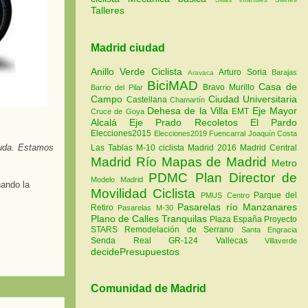
Talleres
Madrid ciudad
Anillo Verde Ciclista
Arturo Soria
Barajas
Aravaca
BiciMAD
Casa de
Bravo Murillo
Barrio del Pilar
Campo
Ciudad Universitaria
Castellana
Chamartín
Dehesa de la Villa
Eje Mayor
EMT
Cruce de Goya
Alcalá
Eje Prado Recoletos
El Pardo
Elecciones2015
Elecciones2019
Fuencarral
Joaquín Costa
yuda.
Estamos
Las Tablas
M-10 ciclista
Madrid 2016
Madrid Central
Madrid Río
Mapas de Madrid
Metro
PDMC Plan Director de
Modelo Madrid
hando la
Movilidad Ciclista
Parque del
PMUS Centro
Pasarelas río Manzanares
Retiro
Pasarelas M-30
Plano de Calles Tranquilas
Plaza España
Proyecto
STARS
Remodelación de Serrano
Santa Engracia
Senda Real GR-124
Vallecas
Villaverde
decidePresupuestos
Comunidad de Madrid