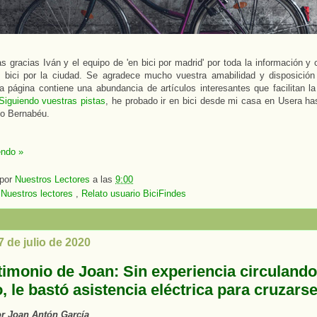
 gracias Iván y el equipo de 'en bici por madrid' por toda la información y
n bici por la ciudad. Se agradece mucho vuestra amabilidad y disposición
 página contiene una abundancia de artículos interesantes que facilitan l
Siguiendo vuestras pistas
, he probado ir en bici desde mi casa en Usera ha
go Bernabéu.
endo »
 por
Nuestros Lectores
a las
9:00
:
Nuestros lectores
,
Relato usuario BiciFindes
7 de julio de 2020
stimonio de Joan: Sin experiencia circuland
o, le bastó asistencia eléctrica para cruzars
or Joan Antón García