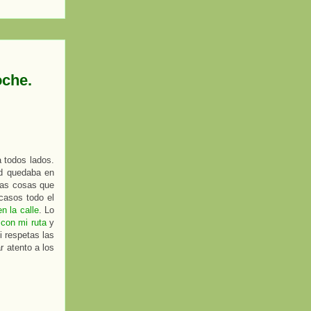
oche.
 todos lados.
ad quedaba en
 las cosas que
casos todo el
n la calle
. Lo
con mi ruta
y
i respetas las
r atento a los