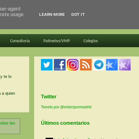
user-agent
erate usage
LEARN MORE
GOT IT
Consultoría
Patinetes/VMP
Colegios
y te lo
a a quien
Twitter
Tweets por @enbicipormadrid
odas las
Últimos comentarios