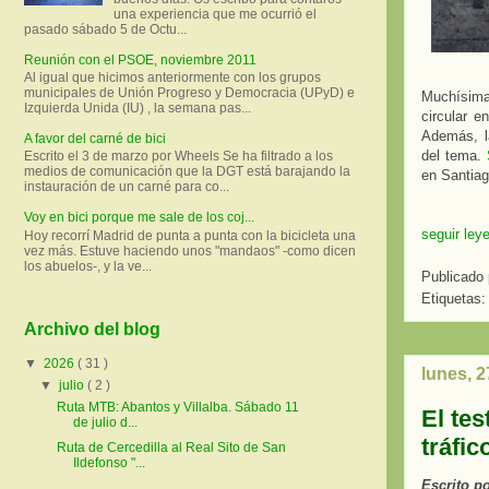
una experiencia que me ocurrió el
pasado sábado 5 de Octu...
Reunión con el PSOE, noviembre 2011
Al igual que hicimos anteriormente con los grupos
municipales de Unión Progreso y Democracia (UPyD) e
Muchísimas
Izquierda Unida (IU) , la semana pas...
circular e
Además, la
A favor del carné de bici
del tema.
Escrito el 3 de marzo por Wheels Se ha filtrado a los
medios de comunicación que la DGT está barajando la
en Santia
instauración de un carné para co...
Voy en bici porque me sale de los coj...
seguir ley
Hoy recorrí Madrid de punta a punta con la bicicleta una
vez más. Estuve haciendo unos "mandaos" -como dicen
los abuelos-, y la ve...
Publicado
Etiquetas
Archivo del blog
▼
2026
( 31 )
lunes, 2
▼
julio
( 2 )
Ruta MTB: Abantos y Villalba. Sábado 11
El te
de julio d...
tráfic
Ruta de Cercedilla al Real Sito de San
Ildefonso "...
Escrito p