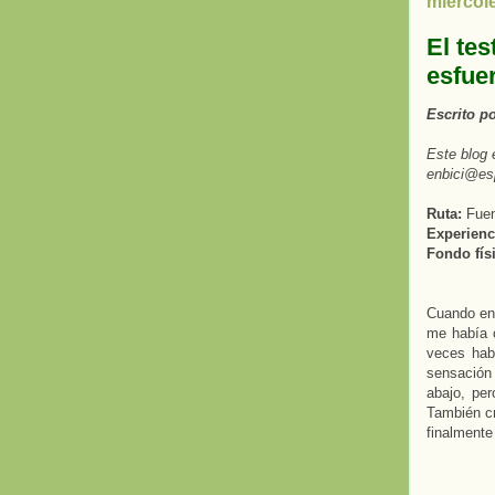
miércole
El te
esfue
Escrito p
Este blog 
enbici@es
Ruta:
Fuen
Experienci
Fondo fís
Cuando en
me había c
veces hab
sensación 
abajo, per
También cr
finalmente 