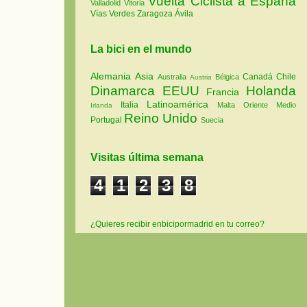
Vuelta Ciclista a España
Valladolid
Vitoria
Vías Verdes
Zaragoza
Ávila
La bici en el mundo
Alemania
Asia
Canadá
Chile
Australia
Bélgica
Austria
Dinamarca
EEUU
Holanda
Francia
Latinoamérica
Italia
Malta
Oriente Medio
Irlanda
Reino Unido
Portugal
Suecia
Visitas última semana
4
1
2
3
8
¿Quieres recibir enbicipormadrid en tu correo?