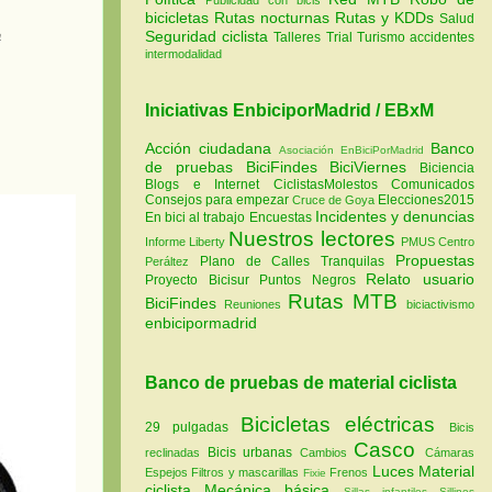
bicicletas
Rutas nocturnas
Rutas y KDDs
Salud
a
Seguridad ciclista
Talleres
Trial
Turismo
accidentes
intermodalidad
Iniciativas EnbiciporMadrid / EBxM
Acción ciudadana
Banco
Asociación EnBiciPorMadrid
de pruebas
BiciFindes
BiciViernes
Biciencia
Blogs e Internet
CiclistasMolestos
Comunicados
Consejos para empezar
Elecciones2015
Cruce de Goya
Incidentes y denuncias
En bici al trabajo
Encuestas
Nuestros lectores
Informe Liberty
PMUS Centro
Propuestas
Plano de Calles Tranquilas
Peráltez
Relato usuario
Proyecto Bicisur
Puntos Negros
Rutas MTB
BiciFindes
Reuniones
biciactivismo
enbicipormadrid
Banco de pruebas de material ciclista
Bicicletas eléctricas
29 pulgadas
Bicis
Casco
Bicis urbanas
reclinadas
Cambios
Cámaras
Luces
Material
Espejos
Filtros y mascarillas
Frenos
Fixie
ciclista
Mecánica básica
Sillas infantiles
Sillines