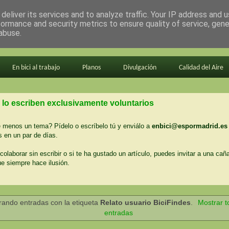
deliver its services and to analyze traffic. Your IP address and 
formance and security metrics to ensure quality of service, gen
abuse.
En bici al trabajo
Planos
Divulgación
Calidad del Aire
 lo escriben exclusivamente voluntarios
menos un tema? Pídelo o escríbelo tú y enviálo a
enbici@espormadrid.es
 en un par de días.
colaborar sin escribir o si te ha gustado un artículo, puedes invitar a una cañ
ue siempre hace ilusión.
rando entradas con la etiqueta
Relato usuario BiciFindes
.
Mostrar t
entradas