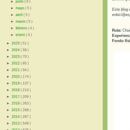
►
junio
( 6 )
►
mayo
( 5 )
Este blog 
enbici@es
►
abril
( 5 )
►
marzo
( 5 )
►
febrero
( 4 )
Ruta:
Chue
►
enero
( 4 )
Experienci
Fondo fís
►
2025
( 51 )
►
2024
( 58 )
►
2023
( 70 )
►
2022
( 85 )
►
2021
( 94 )
►
2020
( 174 )
►
2019
( 137 )
►
2018
( 214 )
►
2017
( 209 )
►
2016
( 263 )
►
2015
( 288 )
►
2014
( 287 )
►
2013
( 549 )