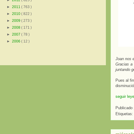
►
2012
( 625 )
►
2011
( 763 )
►
2010
( 822 )
►
2009
( 273 )
►
2008
( 171 )
►
2007
( 78 )
►
2006
( 12 )
Joan nos e
Gracias a
juntando g
Pues al fi
disminució
seguir ley
Publicado
Etiquetas