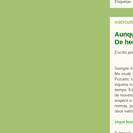
Etiquetas
miércole
Aunque
De he
Escrito po
Siempre me
Me mudé a
Pozuelo, n
inquieta m
tiempo. Es
de moverm
empecé a i
normas, pu
otros vehíc
seguir ley