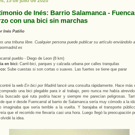
s, 15 de julio de 2020
stimonio de Inés: Barrio Salamanca - Fuencar
rzo con una bici sin marchas
or Inés Patiño
es una tribuna libre. Cualquier persona puede publicar su artículo enviándolo 
pormadrid.es
carral pueblo - Diego de Leon (8 km)
a en bici:
Carril-bici, parques y calzada urbana por calles tranquilas
ico:
Sube cuestas si son cortas o suaves. Las fuertes se tiene que parar
contré la web
En bici por Madri
d lancé una consulta rápidamente. Hace más 
omprado una bici plegable para ir al trabajo, pero nunca me había atrevido
ía buscado qué ruta podría hacer y siempre me parecían peligrosas. Tam
de que ir desde Fuencarral al barrio de Salamanca sería muy cómodo a la ida
o imaginaba que sería terrible a la vuelta. Y barajaba el transporte públic
eía que el recorrido me llevaría casi una hora. Luego llegó la preocupación p
olvidé la idea.