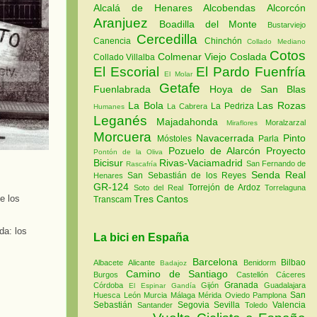
Alcalá de Henares
Alcobendas
Alcorcón
Aranjuez
Boadilla del Monte
Bustarviejo
Cercedilla
Canencia
Chinchón
Collado Mediano
Cotos
Colmenar Viejo
Coslada
Collado Villalba
El Escorial
El Pardo
Fuenfría
El Molar
Getafe
Fuenlabrada
Hoya de San Blas
La Bola
Las Rozas
La Pedriza
La Cabrera
Humanes
Leganés
Majadahonda
Moralzarzal
Miraflores
Morcuera
Navacerrada
Pinto
Móstoles
Parla
Pozuelo de Alarcón
Proyecto
Pontón de la Oliva
Bicisur
Rivas-Vaciamadrid
San Fernando de
Rascafría
Senda Real
San Sebastián de los Reyes
Henares
GR-124
Torrejón de Ardoz
Soto del Real
Torrelaguna
e los
Tres Cantos
Transcam
da: los
La bici en España
Barcelona
Bilbao
Albacete
Alicante
Benidorm
Badajoz
Camino de Santiago
Burgos
Castellón
Cáceres
Granada
Córdoba
Gijón
Guadalajara
El Espinar
Gandía
San
Huesca
León
Murcia
Málaga
Mérida
Oviedo
Pamplona
Sebastián
Segovia
Sevilla
Valencia
Santander
Toledo