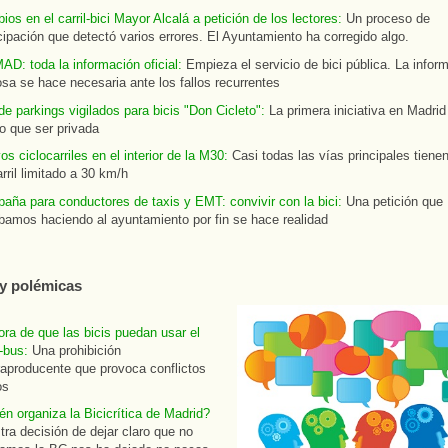
os en el carril-bici Mayor Alcalá a petición de los lectores:
Un proceso de
cipación que detectó varios errores. El Ayuntamiento ha corregido algo.
AD: toda la información oficial:
Empieza el servicio de bici pública. La infor
osa se hace necesaria ante los fallos recurrentes
e parkings vigilados para bicis "Don Cicleto":
La primera iniciativa en Madrid
o que ser privada
s ciclocarriles en el interior de la M30:
Casi todas las vías principales tiene
rril limitado a 30 km/h
aña para conductores de taxis y EMT: convivir con la bici:
Una petición que
ábamos haciendo al ayuntamiento por fin se hace realidad
y polémicas
ra de que las bicis puedan usar el
l-bus:
Una prohibición
raproducente que provoca conflictos
ios
n organiza la Bicicrítica de Madrid?
ra decisión de dejar claro que no