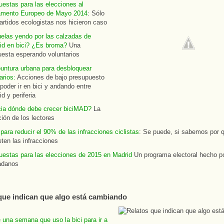
uestas para las elecciones al
amento Europeo de Mayo 2014
: Sólo
artidos ecologistas nos hicieron caso
elas yendo por las calzadas de
id en bici? ¿Es broma?
Una
uesta esperando voluntarios
untura urbana para desbloquear
rarios:
Acciones de bajo presupuesto
poder ir en bici y andando entre
d y periferia
ia dónde debe crecer biciMAD?
La
ión de los lectores
para reducir el 90% de las infracciones ciclistas
: Se puede, si sabemos por 
ten las infracciones
uestas para las elecciones de 2015 en Madrid
Un programa electoral hecho po
adanos
que indican que algo está cambiando
 una semana que uso la bici para ir a