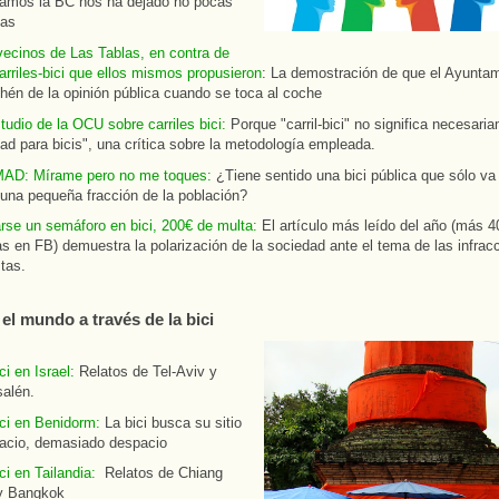
amos la BC nos ha dejado no pocas
cas
vecinos de Las Tablas, en contra de
arriles-bici que ellos mismos propusieron
: La demostración de que el Ayuntam
hén de la opinión pública cuando se toca al coche
tudio de la OCU sobre carriles bici:
Porque "carril-bici" no significa necesari
ad para bicis", una crítica sobre la metodología empleada.
MAD: Mírame pero no me toques:
¿Tiene sentido una bici pública que sólo va
 una pequeña fracción de la población?
arse un semáforo en bici, 200€ de multa:
El artículo más leído del año (más 4
as en FB) demuestra la polarización de la sociedad ante el tema de las infrac
stas.
el mundo a través de la bici
ci en Israel:
Relatos de Tel-Aviv y
salén.
ici en Benidorm:
La bici busca su sitio
acio, demasiado despacio
ci en Tailandia:
Relatos de Chiang
y Bangkok