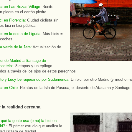
ici en Las Rozas Village:
Bonito
n piedra en el cartón piedra
ci en Florencia:
Ciudad ciclista sin
les bici ni bici pública
ci en la costa de Liguria:
Más bicis =
coches
a verde de la Jara:
Actualización de
ici de Madrid a Santiago de
ostela:
8 etapas y un epílogo
ados a través de los ojos de estos peregrinos
rto y Lucy berraqueando por Sudamérica:
En bici por otro Madrid (y mucho má
ci en Chile:
Relatos de la Isla de Pascua, el desierto de Atacama y Santiago
 la realidad cercana
qué la gente usa (o no) la bici en
id?
: El primer estudio que analiza la
dad ciclista de Madrid