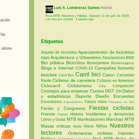
Luis A. Lumbreras Santos
Hecho
Ruta MTB: Abantos y Villalba. Sábado 11 de julio de 2026
| en bici por madrid
·
3 weeks ago
mación
 ha
Etiquetas
n ahora
Aparcamientos de bicicletas
Alquiler de bicicletas
Arquitectura y Urbanismo
Apps
Asociaciones
BMX
Bici pública
Bicicrítica
Bicienjambre
Bicimensajeros
Blogs e Internet
Campañas fomento
COVID-19
Carril bici
bicicleta
Casco
Cercanías
Carril Bus
Ciclismo de carretera
Renfe
Ciclismo en femenino
Ciclocarril
Cicloturismo
Competición
Cine
Consejos para empezar
Cursos
DGT
Datos
DH
y estadísticas
Deporte
Diseño
Encuestas
Excursiones
Falsos mitos
Exposiciones
Famosos en bici
Fiestas ciclistas
Ferias y Congresos
Incidentes y denuncias
Freeride
Historia
Futuro
MTB
Marchas MTB
Libros y Guías
Manifestaciones
Nuestros
Masas críticas
Niños
Nieve
Moda
lectores
Ordenanzas ciclistas
Patinetes
Política
Red MTB
Robo de
Publicidad con bicis