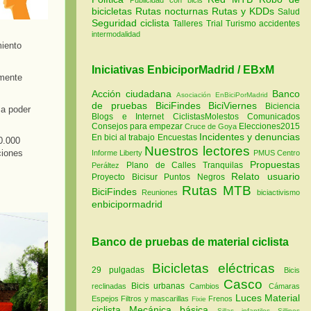
bicicletas
Rutas nocturnas
Rutas y KDDs
Salud
Seguridad ciclista
Talleres
Trial
Turismo
accidentes
intermodalidad
iento
Iniciativas EnbiciporMadrid / EBxM
amente
Acción ciudadana
Banco
Asociación EnBiciPorMadrid
de pruebas
BiciFindes
BiciViernes
Biciencia
 a poder
Blogs e Internet
CiclistasMolestos
Comunicados
Consejos para empezar
Elecciones2015
Cruce de Goya
Incidentes y denuncias
En bici al trabajo
Encuestas
0.000
Nuestros lectores
ciones
Informe Liberty
PMUS Centro
Propuestas
Plano de Calles Tranquilas
Peráltez
Relato usuario
Proyecto Bicisur
Puntos Negros
Rutas MTB
BiciFindes
Reuniones
biciactivismo
enbicipormadrid
Banco de pruebas de material ciclista
Bicicletas eléctricas
29 pulgadas
Bicis
Casco
Bicis urbanas
reclinadas
Cambios
Cámaras
Luces
Material
Espejos
Filtros y mascarillas
Frenos
Fixie
ciclista
Mecánica básica
Sillas infantiles
Sillines