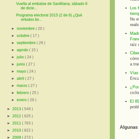
Vuelta al embalse de Santillana, sábado 6
Los 
de dicie...
tiem
Programa electoral 2015 (2 de 6) ¿Qué
No es
virtudes tie...
reali
►
noviembre
( 20 )
Madri
►
octubre
( 17 )
Fran
►
septiembre
( 29 )
raíz
►
agosto
( 15 )
Ciber
►
julio
( 24 )
cómo
a tra
►
junio
( 27 )
►
mayo
( 24 )
Vías 
Encu
►
abril
( 27 )
►
marzo
( 27 )
¿Por
cicli
►
febrero
( 25 )
►
enero
( 29 )
El 85
prob
►
2013
( 549 )
►
2012
( 625 )
►
2011
( 763 )
Algunas 
►
2010
( 822 )
►
2009
( 273 )