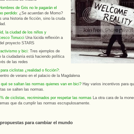
Hombres de Gris no le pagarán el
po perdido:
¿Se acuerdan de Momo?
 una historia de ficción, sino la cruda
dad.
d, la ciudad de los niños y
cesco Tonucci
Una lúcida reflexión a
 del proyecto STARS
activismo y bici:
Tres ejemplos de
 la ciudadanía está haciendo política
vés de las redes
para ciclistas ¿realidad o ficción?
:
entro de verano en el palacio de la Magdalena
 qué se saltan las normas quienes van en bici?
Hay varios incentivos para qu
stas se salten las normas.
% de ciclistas, recriminados por respetar las normas
La otra cara de la mone
lemas que da cumplir las normas escrupulosamente.
propuestas para cambiar el mundo