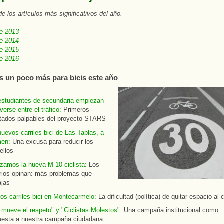
 los artículos más significativos del año.
de 2013
de 2014
de 2015
de 2016
s un poco más para bicis este año
estudiantes de secundaria empiezan
erse entre el tráfico:
Primeros
ltados palpables del proyecto STARS
uevos carriles-bici de Las Tablas, a
en:
Una excusa para reducir los
ellos
izamos la nueva M-10 ciclista:
Los
rios opinan: más problemas que
ajas
os carriles-bici en Montecarmelo:
La dificultad (política) de quitar espacio al
 mueve el respeto" y "Ciclistas Molestos":
Una campaña institucional como
uesta a nuestra campaña ciudadana