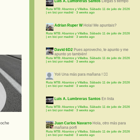
Luis A. Lumbreras Santos
Llegas s tiempo
Ruta MTB: Abantos y Villalba. Sábado 11 de julio de 2026
| en bici por madrid
·
3 weeks ago
Adrian Ruper W
Hola! Me apuntais?
Ruta MTB: Abantos y Villalba. Sábado 11 de julio de 2026
| en bici por madrid
·
3 weeks ago
David 6D2
Pues aprovecho, te apunto y me
apunto yo también!
Ruta MTB: Abantos y Villalba. Sábado 11 de julio de 2026
| en bici por madrid
·
3 weeks ago
Yoli
Una más para mañana ! 🚵‍♀️
Ruta MTB: Abantos y Villalba. Sábado 11 de julio de 2026
| en bici por madrid
·
3 weeks ago
Luis A. Lumbreras Santos
En lista
Ruta MTB: Abantos y Villalba. Sábado 11 de julio de 2026
| en bici por madrid
·
3 weeks ago
 coche
Juan Carlos Navarro
Hola, otro más para
mañana porfi
Ruta MTB: Abantos y Villalba. Sábado 11 de julio de 2026
| en bici por madrid
·
3 weeks ago