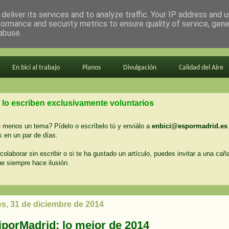
deliver its services and to analyze traffic. Your IP address and 
formance and security metrics to ensure quality of service, gen
abuse.
En bici al trabajo
Planos
Divulgación
Calidad del Aire
 lo escriben exclusivamente voluntarios
menos un tema? Pídelo o escríbelo tú y enviálo a
enbici@espormadrid.es
 en un par de días.
colaborar sin escribir o si te ha gustado un artículo, puedes invitar a una cañ
ue siempre hace ilusión.
es, 31 de diciembre de 2014
iporMadrid: lo mejor de 2014