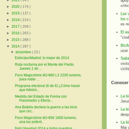
►
2021
( 94 )
apoy
críti
►
2020
( 174 )
►
2019
( 137 )
Los 
los c
►
2018
( 214 )
es re
►
2017
( 209 )
El es
►
2016
( 263 )
"ciud
►
2015
( 288 )
Bici
▼
2014
( 287 )
usar
▼
diciembre
( 23 )
EnbiciporMadrid: lo mejor de 2014
Salt
visit
Ruta nocturna por el Monte del Pardo.
Jueves 1 de ...
cicli
Foco Magicshine MJ-880 L2 2200 lumens,
para rodar ...
Conocer 
Programa electoral (6 de 6) ¿Cómo hacer
que Admini...
La bi
Medida del Estado de Forma con
Pulsómetro y Efecto...
Jeru
Ana Botella declara la guerra a las bicis
La b
que circ...
desp
Foco Magicshine MJ-856 1600 lumens,
una luz potent...
La bi
Mai 
Feliz Navidad 2014 a todos nuestros