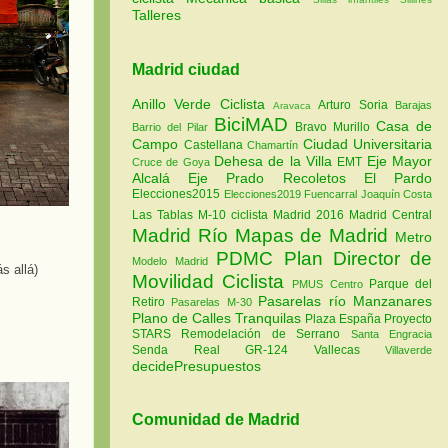
Talleres
Madrid ciudad
Anillo Verde Ciclista
Arturo Soria
Barajas
Aravaca
BiciMAD
Casa de
Bravo Murillo
Barrio del Pilar
Campo
Ciudad Universitaria
Castellana
Chamartín
Dehesa de la Villa
Eje Mayor
EMT
Cruce de Goya
Alcalá
Eje Prado Recoletos
El Pardo
Elecciones2015
Elecciones2019
Fuencarral
Joaquín Costa
Las Tablas
M-10 ciclista
Madrid 2016
Madrid Central
Madrid Río
Mapas de Madrid
Metro
PDMC Plan Director de
Modelo Madrid
s allá)
Movilidad Ciclista
Parque del
PMUS Centro
Pasarelas río Manzanares
Retiro
Pasarelas M-30
Plano de Calles Tranquilas
Plaza España
Proyecto
STARS
Remodelación de Serrano
Santa Engracia
Senda Real GR-124
Vallecas
Villaverde
decidePresupuestos
Comunidad de Madrid