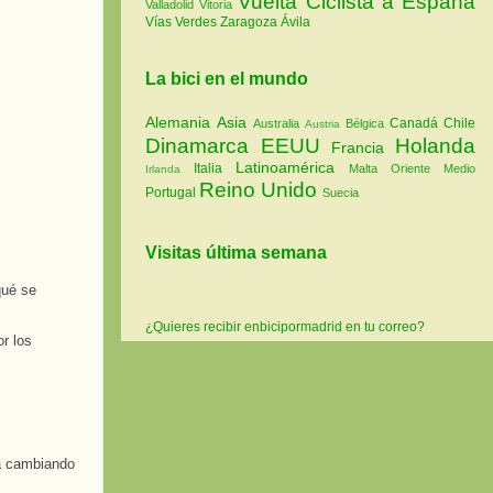
Vuelta Ciclista a España
Valladolid
Vitoria
Vías Verdes
Zaragoza
Ávila
La bici en el mundo
Alemania
Asia
Canadá
Chile
Australia
Bélgica
Austria
Dinamarca
EEUU
Holanda
Francia
Latinoamérica
Italia
Malta
Oriente Medio
Irlanda
Reino Unido
Portugal
Suecia
Visitas última semana
qué se
¿Quieres recibir enbicipormadrid en tu correo?
r los