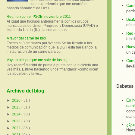
una experiencia que me ocurrió el
Cambi
pasado sábado 5 de Octu...
parti
Reunión con el PSOE, noviembre 2011
BiciM
Al igual que hicimos anteriormente con los grupos
ofici
municipales de Unión Progreso y Democracia (UPyD) e
Izquierda Unida (IU) , la semana pas...
Red d
A favor del carné de bici
tenid
Escrito el 3 de marzo por Wheels Se ha filtrado a los
Nuevo
medios de comunicación que la DGT está barajando la
instauración de un carné para co...
un ca
Voy en bici porque me sale de los coj...
Camp
Hoy recorrí Madrid de punta a punta con la bicicleta una
llev
vez más. Estuve haciendo unos "mandaos" -como dicen
los abuelos-, y la ve...
Debates 
Archivo del blog
Es ho
►
2026
( 31 )
carri
►
2025
( 51 )
cont
►
2024
( 58 )
diar
►
2023
( 70 )
¿Quié
►
2022
( 85 )
Nuest