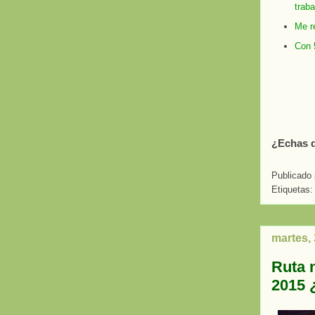
trab
Me re
Con 5
¿Echas d
Publicado
Etiquetas
martes,
Ruta 
2015 