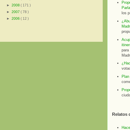
Prop
►
2008
( 171 )
Parl
►
2007
( 78 )
los p
►
2006
( 12 )
¿Abu
Madr
prop
Acup
itine
para 
Madri
¿Hac
votac
Plan 
come
Prop
ciud
Relatos 
Hace