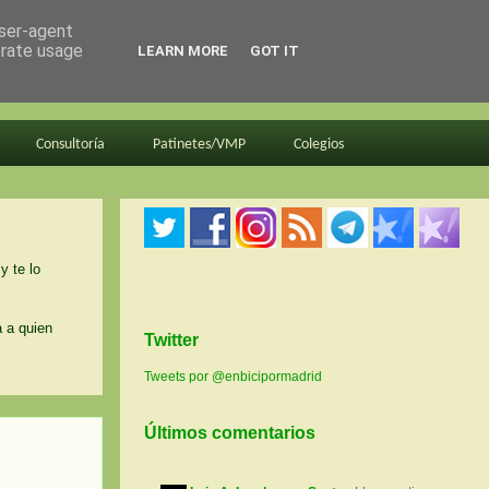
user-agent
erate usage
LEARN MORE
GOT IT
Consultoría
Patinetes/VMP
Colegios
y te lo
a a quien
Twitter
Tweets por @enbicipormadrid
Últimos comentarios