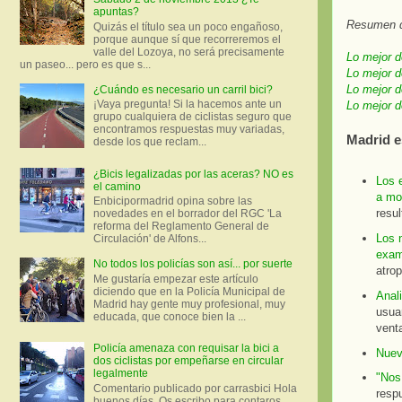
apuntas?
Resumen de
Quizás el título sea un poco engañoso,
porque aunque sí que recorreremos el
valle del Lozoya, no será precisamente
Lo mejor 
un paseo... pero es que s...
Lo mejor 
Lo mejor 
¿Cuándo es necesario un carril bici?
¡Vaya pregunta! Si la hacemos ante un
Lo mejor 
grupo cualquiera de ciclistas seguro que
encontramos respuestas muy variadas,
Madrid e
desde los que reclam...
¿Bicis legalizadas por las aceras? NO es
Los 
el camino
a mov
Enbicipormadrid opina sobre las
resu
novedades en el borrador del RGC 'La
reforma del Reglamento General de
Los n
Circulación' de Alfons...
exam
No todos los policías son así... por suerte
atrop
Me gustaría empezar este artículo
diciendo que en la Policía Municipal de
Anal
Madrid hay gente muy profesional, muy
usua
educada, que conoce bien la ...
vent
Policía amenaza con requisar la bici a
Nuev
dos ciclistas por empeñarse en circular
legalmente
"Nos
Comentario publicado por carrasbici Hola
resp
buenos días. Os escribo para contaros