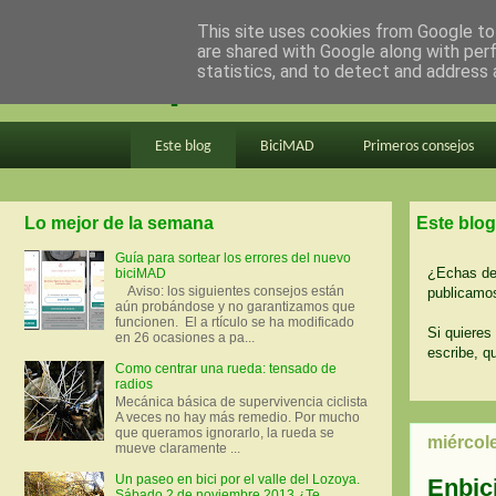
This site uses cookies from Google to 
are shared with Google along with per
en bici por madrid
statistics, and to detect and address 
Este blog
BiciMAD
Primeros consejos
Lo mejor de la semana
Este blog
Guía para sortear los errores del nuevo
¿Echas de 
biciMAD
Aviso: los siguientes consejos están
publicamos
aún probándose y no garantizamos que
funcionen. El a rtículo se ha modificado
Si quieres 
en 26 ocasiones a pa...
escribe, q
Como centrar una rueda: tensado de
radios
Mecánica básica de supervivencia ciclista
A veces no hay más remedio. Por mucho
que queramos ignorarlo, la rueda se
miércol
mueve claramente ...
Un paseo en bici por el valle del Lozoya.
Enbic
Sábado 2 de noviembre 2013 ¿Te