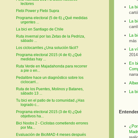
lectores
La b
Flebi Power y Flebi Supra
cartó
Programa electoral (5 de 6) ¿Qué medidas
La bi
urgentes ...
carri
La bici en Santiago de Chile
La bi
Ruta invernal por las Zetas de la Pedriza,
más 
sábado ...
Los ciclocarriles ¿Una solución fácil?
La ví
2014
Programa electoral 2015 (4 de 6) ¿Qué
medidas hay ...
En b
Ruta Verde en Majadahonda para recorrer
Comp
a pie o en...
narr
Pedalibre hace un diagnóstico sobre los
ciclocarri...
Albe
Ruta de los Puentes, Molinos y Batanes,
La bi
sábado 13 ...
Tu bici en el patio de tu comunidad ¿Has
logrado c...
Entender
Programa electoral 2015 (3 de 6) ¿Qué
objetivos ha...
Bici Noobs 2 - Ciclistas cometiendo errores
¿Por 
por Ma...
Madr
Evaluación de BiciMAD 4 meses después
reali