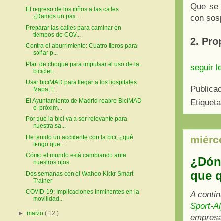
Que se 
El regreso de los niños a las calles
¿Damos un pas...
con sos
Preparar las calles para caminar en
tiempos de COV...
2. Pro
Contra el aburrimiento: Cuatro libros para
soñar p...
Plan de choque para impulsar el uso de la
seguir l
biciclet...
Usar biciMAD para llegar a los hospitales:
Publica
Mapa, t...
El Ayuntamiento de Madrid reabre BiciMAD
Etiquet
el próxim...
Por qué la bici va a ser relevante para
nuestra sa...
He tenido un accidente con la bici, ¿qué
miérco
tengo que...
Cómo el mundo está cambiando ante
¿Dónd
nuestros ojos
que q
Dos semanas con el Wahoo Kickr Smart
Trainer
COVID-19: Implicaciones inminentes en la
A contin
movilidad...
Sport-A
►
marzo
( 12 )
empresa