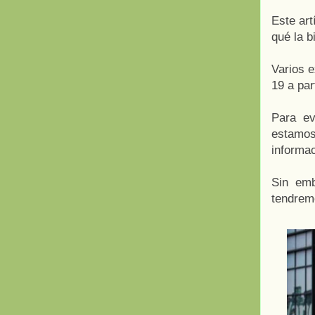
Este art
qué la b
Varios 
19 a par
Para ev
estamos
informac
Sin emb
tendrem