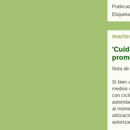
Publica
Etiquet
martes
'Cuíd
prom
Nota de
Si bien 
medios 
con cicl
autorida
al momen
utilizac
autoriza