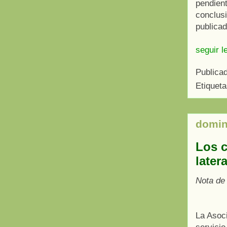
pendient
conclus
publicad
seguir l
Publica
Etiquet
domin
Los c
later
Nota de
La Asoci