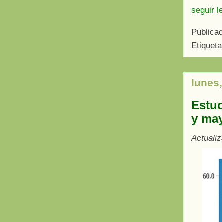
seguir l
Publica
Etiquet
lunes,
Estud
y ma
Actuali