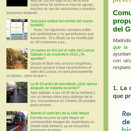
Más de 100 km bajo la luz de la luna
(casi) llena Se acerca el mes de agosto,
muchos se van de vacaciones y nosotros
Comu
queremos despedir ...
propu
Guía para sortear los errores del nuevo
biciMAD
del 
Aviso: los siguientes consejos están
aún probándose y no garantizamos que
funcionen. El a rtículo se ha modificado
Madridi
en 26 ocasiones a pa...
que la 
Un paseo en bici por el valle del Lozoya.
ayuntam
Sábado 2 de noviembre 2013 ¿Te
apuntas?
con otr
Quizás el título sea un poco engañoso,
respues
porque aunque sí que recorreremos el
valle del Lozoya, no será precisamente
un paseo... pero es que s...
La M-10 antes de ejecutarse ¿Qué opinas
1. La 
después de haberla recorrido?
Ayer sábado, a las 10:00 de la mañana y
que p
con un tiempo ideal para disfrutar de la
bici, nos juntamos en Cibeles 28 ciclistas
para recorrer ...
Abierto el carril-bici de la calle Mayor
Permite recorrer la calle Mayor en
contrasentido Imagen de madridiario.es
Desde esta semana, ya se encuentra
terminado el primer...