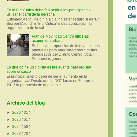
En la Bici Crítica deberían pedir a los participantes
utilizar el carril de la derecha
Estimado Aalto, Me dirijo a ti al no estar seguro si es “En
Bici por Madrid” o “Bici Crítica” u otra agrupación, la
organizadora de la sal...
Plan de Movilidad Centro (III): Haz
acupuntura urbana
Se buscan propuestas de intervenciones
puntuales para abrir itinerarios ciclistas
bloqueados del Distrito Centro. Vota I.
Propuestas gener...
Lo que opine un ciclista es irrelevante para legislar
sobre el casco
El principal criterio debe de ser el aumento en la
seguridad vial Desde que la DGT lanzó en Febrero de
2013 la propuesta de que todo ci...
Archivo del blog
►
2026
( 31 )
►
2025
( 51 )
►
2024
( 58 )
►
2023
( 70 )