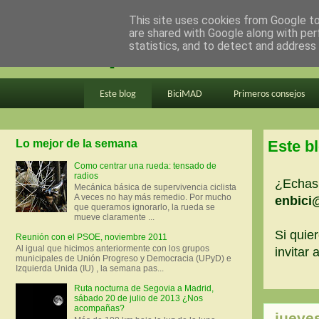
This site uses cookies from Google to 
are shared with Google along with per
en bici por madrid
statistics, and to detect and address
Este blog
BiciMAD
Primeros consejos
Lo mejor de la semana
Este b
Como centrar una rueda: tensado de
radios
¿Echas 
Mecánica básica de supervivencia ciclista
A veces no hay más remedio. Por mucho
enbici
que queramos ignorarlo, la rueda se
mueve claramente ...
Si quier
Reunión con el PSOE, noviembre 2011
Al igual que hicimos anteriormente con los grupos
invitar
municipales de Unión Progreso y Democracia (UPyD) e
Izquierda Unida (IU) , la semana pas...
Ruta nocturna de Segovia a Madrid,
sábado 20 de julio de 2013 ¿Nos
acompañas?
jueves