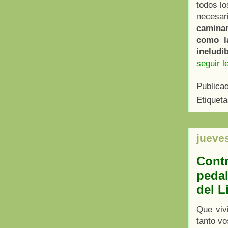
todos lo
necesar
camina
como l
ineludi
seguir l
Publica
Etiquet
jueves
Contr
pedal
del L
Que viv
tanto vo