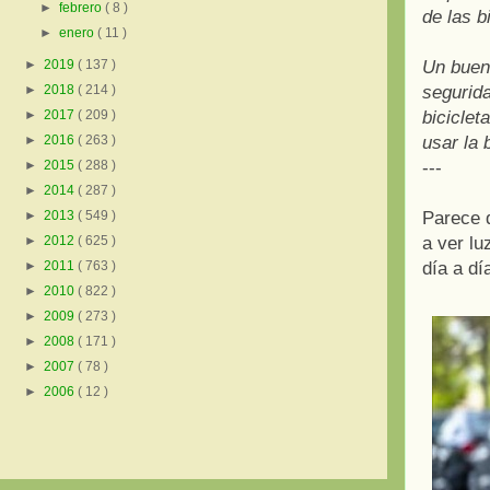
►
febrero
( 8 )
de las b
►
enero
( 11 )
►
2019
( 137 )
Un buen 
►
2018
( 214 )
segurida
►
2017
( 209 )
biciclet
►
2016
( 263 )
usar la 
►
2015
( 288 )
---
►
2014
( 287 )
►
2013
( 549 )
Parece q
►
2012
( 625 )
a ver lu
►
2011
( 763 )
día a dí
►
2010
( 822 )
►
2009
( 273 )
►
2008
( 171 )
►
2007
( 78 )
►
2006
( 12 )