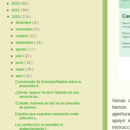
►
2022
( 85 )
►
2021
( 94 )
▼
2020
( 174 )
►
diciembre
( 8 )
►
noviembre
( 4 )
►
octubre
( 12 )
►
septiembre
( 19 )
►
agosto
( 17 )
►
julio
( 22 )
►
junio
( 16 )
►
mayo
( 29 )
▼
abril
( 16 )
Comunicado de EnbiciporMadrid sobre la
propuesta d...
¿Dónde 'aparco' mi bici? Opinión de una
persona qu...
Varias 
'Cuídate, muévete en bici' es la campaña
hemos 
de promoc...
apertura
Estudios que muestran correlación entre
polución y...
apoyo i
Los carriles bici no permiten el
instrucc
distanciamiento l...