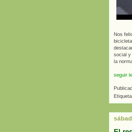
Nos feli
biciclet
destaca
social y
la norma
seguir l
Publica
Etiquet
sábado
El re