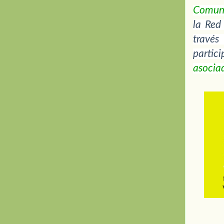
Comun
la Red
través
parti
asocia