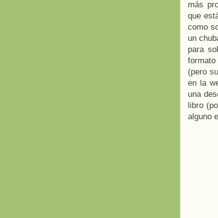
más pro
que está
como so
un chub
para so
formato 
(pero su
en la we
una des
libro (p
alguno e