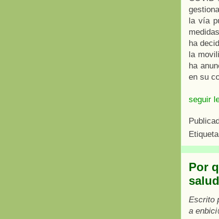
gestiona
la vía p
medidas
ha decid
la movil
ha anun
en su c
seguir l
Publica
Etiquet
Por q
salu
Escrito
a enbic