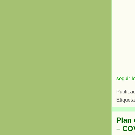
seguir l
Publica
Etiquet
Plan 
– CO