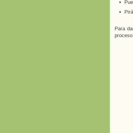
Pue
Pir
Para da
proceso 