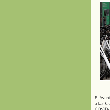
El Ayunt
a las 6:
COVID-