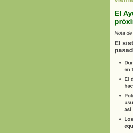
El Ay
próxi
Nota de
El sis
pasad
Dur
en 
El 
hac
Pol
usu
así
Los
equ