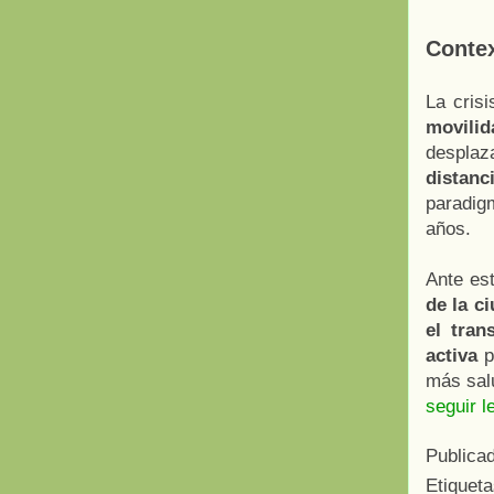
Conte
La crisi
movili
despla
distanc
paradigm
años.
Ante es
de la c
el tran
activa
p
más sal
seguir l
Publica
Etiquet