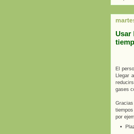
martes
Usar 
tiemp
El pers
Llegar a
reducirs
gases c
Gracias 
tiempos
por ejem
Pla