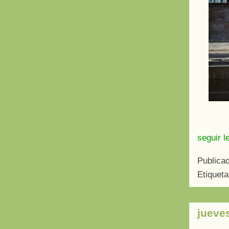
seguir l
Publica
Etiquet
jueves