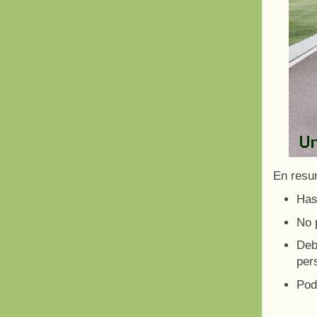
En resu
Has
No 
Deb
per
Podr