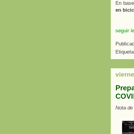
En base 
en bicic
seguir l
Publica
Etiquet
vierne
Prepa
COVID
Nota de