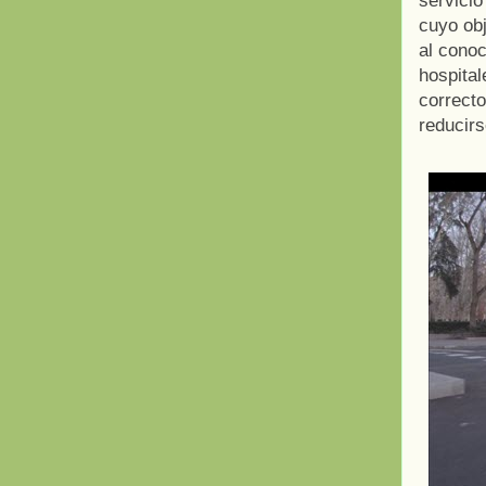
servici
cuyo obj
al conoc
hospital
correct
reducirs