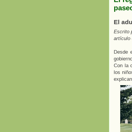
paseo
El ad
Escrito 
artícul
Desde e
gobierno
Con la o
los niño
explican