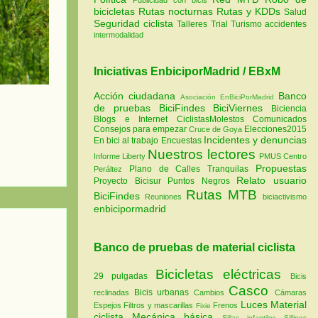
bicicletas
Rutas nocturnas
Rutas y KDDs
Salud
Seguridad ciclista
Talleres
Trial
Turismo
accidentes
intermodalidad
Iniciativas EnbiciporMadrid / EBxM
Acción ciudadana
Banco
Asociación EnBiciPorMadrid
de pruebas
BiciFindes
BiciViernes
Biciencia
Blogs e Internet
CiclistasMolestos
Comunicados
Consejos para empezar
Elecciones2015
Cruce de Goya
Incidentes y denuncias
En bici al trabajo
Encuestas
Nuestros lectores
Informe Liberty
PMUS Centro
Propuestas
Plano de Calles Tranquilas
Peráltez
Relato usuario
Proyecto Bicisur
Puntos Negros
Rutas MTB
BiciFindes
Reuniones
biciactivismo
enbicipormadrid
Banco de pruebas de material ciclista
Bicicletas eléctricas
29 pulgadas
Bicis
Casco
Bicis urbanas
reclinadas
Cambios
Cámaras
Luces
Material
Espejos
Filtros y mascarillas
Frenos
Fixie
ciclista
Mecánica básica
Sillas infantiles
Sillines