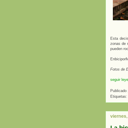
Esta decis
zonas de m
pueden rod
EnbiciporM
Fotos de E
seguir ley
Publicado
Etiquetas:
viernes,
La bic