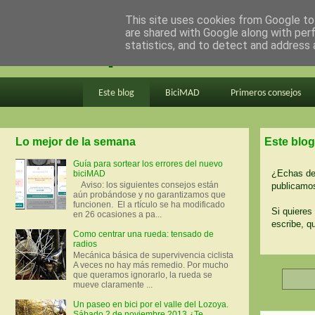
This site uses cookies from Google to 
are shared with Google along with per
en bici por madrid
statistics, and to detect and address 
Este blog
BiciMAD
Primeros consejos
Lo mejor de la semana
Este blog
Guía para sortear los errores del nuevo
¿Echas de 
biciMAD
Aviso: los siguientes consejos están
publicamos
aún probándose y no garantizamos que
funcionen. El a rtículo se ha modificado
Si quieres 
en 26 ocasiones a pa...
escribe, q
Como centrar una rueda: tensado de
radios
Mecánica básica de supervivencia ciclista
A veces no hay más remedio. Por mucho
que queramos ignorarlo, la rueda se
mueve claramente ...
Un paseo en bici por el valle del Lozoya.
Sábado 2 de noviembre 2013 ¿Te