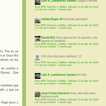
Luis A. Lumbreras Santos
Llegas s tiempo
Ruta MTB: Abantos y Villalba. Sábado 11 de julio de 2026
| en bici por madrid
·
3 weeks ago
Adrian Ruper W
Hola! Me apuntais?
Ruta MTB: Abantos y Villalba. Sábado 11 de julio de 2026
| en bici por madrid
·
3 weeks ago
David 6D2
Pues aprovecho, te apunto y me
apunto yo también!
Ruta MTB: Abantos y Villalba. Sábado 11 de julio de 2026
| en bici por madrid
·
3 weeks ago
Río Tha es un
n el Gran Río
Yoli
Una más para mañana ! 🚵‍♀️
ifestó en los
Ruta MTB: Abantos y Villalba. Sábado 11 de julio de 2026
| en bici por madrid
·
3 weeks ago
n en sueños y
 Dioses. Que
Luis A. Lumbreras Santos
En lista
Ruta MTB: Abantos y Villalba. Sábado 11 de julio de 2026
| en bici por madrid
·
3 weeks ago
 carretera que
ado, y que ya
Juan Carlos Navarro
Hola, otro más para
mañana porfi
Ruta MTB: Abantos y Villalba. Sábado 11 de julio de 2026
 llegó poco y
| en bici por madrid
·
3 weeks ago