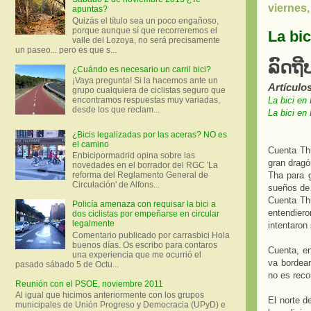
viernes,
apuntas?
Quizás el título sea un poco engañoso,
porque aunque sí que recorreremos el
La bic
valle del Lozoya, no será precisamente
un paseo... pero es que s...
ລົດຖີ
¿Cuándo es necesario un carril bici?
¡Vaya pregunta! Si la hacemos ante un
Artículo
grupo cualquiera de ciclistas seguro que
encontramos respuestas muy variadas,
La bici en 
desde los que reclam...
La bici en
¿Bicis legalizadas por las aceras? NO es
el camino
Cuenta Th
Enbicipormadrid opina sobre las
gran dragó
novedades en el borrador del RGC 'La
reforma del Reglamento General de
Tha para g
Circulación' de Alfons...
sueños de 
Cuenta Thu
Policía amenaza con requisar la bici a
entendier
dos ciclistas por empeñarse en circular
legalmente
intentaron 
Comentario publicado por carrasbici Hola
buenos días. Os escribo para contaros
Cuenta, en
una experiencia que me ocurrió el
va bordean
pasado sábado 5 de Octu...
no es reco
Reunión con el PSOE, noviembre 2011
Al igual que hicimos anteriormente con los grupos
El norte d
municipales de Unión Progreso y Democracia (UPyD) e