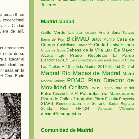
Talleres
erramán III se
a excepcional
Madrid ciudad
var la Ciudad
era de allí.
Anillo Verde Ciclista
Arturo Soria
Barajas
Aravaca
BiciMAD
Casa de
Bravo Murillo
Barrio del Pilar
Campo
Ciudad Universitaria
Castellana
Chamartín
cuatrocientos
Dehesa de la Villa
Eje Mayor
EMT
Cruce de Goya
l norte de su
Alcalá
Eje Prado Recoletos
El Pardo
ra a atacar al
Elecciones2015
Elecciones2019
Fuencarral
Joaquín Costa
custodiaría en
Las Tablas
M-10 ciclista
Madrid 2016
Madrid Central
nínsula en la
Madrid Río
Mapas de Madrid
Metro
del Gran Buda
PDMC Plan Director de
Modelo Madrid
Movilidad Ciclista
Parque del
PMUS Centro
Pasarelas río Manzanares
Retiro
Pasarelas M-30
Plano de Calles Tranquilas
Plaza España
Proyecto
STARS
Remodelación de Serrano
Santa Engracia
Senda Real GR-124
Vallecas
Villaverde
decidePresupuestos
Comunidad de Madrid