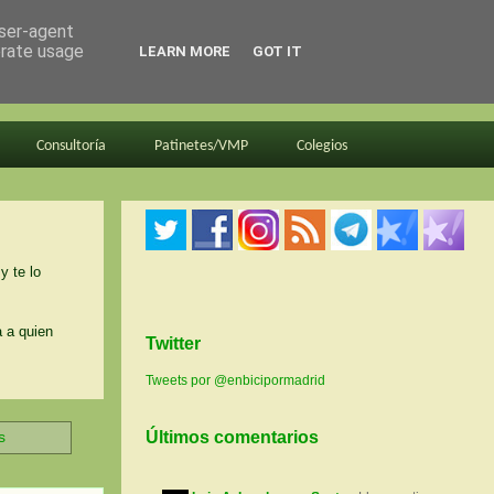
user-agent
erate usage
LEARN MORE
GOT IT
Consultoría
Patinetes/VMP
Colegios
y te lo
a a quien
Twitter
Tweets por @enbicipormadrid
s
Últimos comentarios