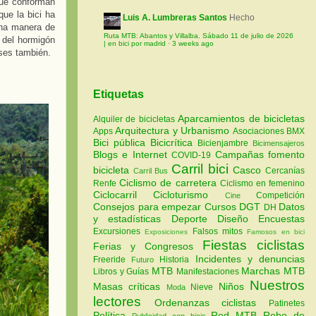
 que conforman
ue la bici ha
Luis A. Lumbreras Santos
Hecho
una manera de
Ruta MTB: Abantos y Villalba. Sábado 11 de julio de 2026
s del hormigón
| en bici por madrid
·
3 weeks ago
oses también.
Etiquetas
Aparcamientos de bicicletas
Alquiler de bicicletas
Arquitectura y Urbanismo
Apps
Asociaciones
BMX
Bici pública
Bicicrítica
Bicienjambre
Bicimensajeros
Blogs e Internet
Campañas fomento
COVID-19
Carril bici
bicicleta
Casco
Cercanías
Carril Bus
Ciclismo de carretera
Renfe
Ciclismo en femenino
Ciclocarril
Cicloturismo
Competición
Cine
Consejos para empezar
Cursos
DGT
Datos
DH
y estadísticas
Deporte
Diseño
Encuestas
Excursiones
Falsos mitos
Exposiciones
Famosos en bici
Fiestas ciclistas
Ferias y Congresos
Incidentes y denuncias
Freeride
Historia
Futuro
MTB
Marchas MTB
Libros y Guías
Manifestaciones
Nuestros
Masas críticas
Niños
Nieve
Moda
lectores
Ordenanzas ciclistas
Patinetes
Política
Red MTB
Robo de
Publicidad con bicis