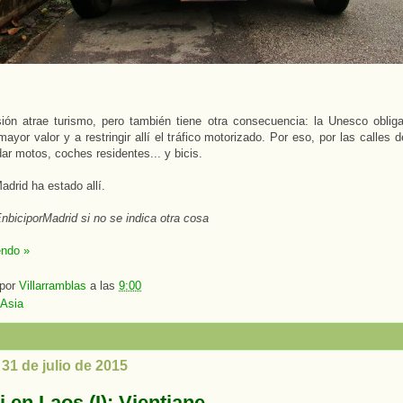
ión atrae turismo, pero también tiene otra consecuencia: la Unesco obliga 
ayor valor y a restringir allí el tráfico motorizado. Por eso, por las calles d
ar motos, coches residentes... y bicis.
adrid ha estado allí.
nbiciporMadrid si no se indica otra cosa
endo »
 por
Villarramblas
a las
9:00
Asia
 31 de julio de 2015
i en Laos (I): Vientiane