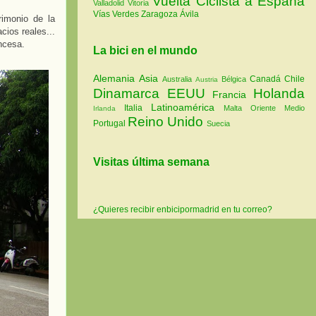
Vuelta Ciclista a España
Valladolid
Vitoria
Vías Verdes
Zaragoza
Ávila
rimonio de la
cios reales...
ncesa.
La bici en el mundo
Alemania
Asia
Canadá
Chile
Australia
Bélgica
Austria
Dinamarca
EEUU
Holanda
Francia
Latinoamérica
Italia
Malta
Oriente Medio
Irlanda
Reino Unido
Portugal
Suecia
Visitas última semana
¿Quieres recibir enbicipormadrid en tu correo?