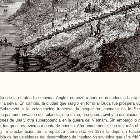
ía que la estatua fue movida, Angkor empezó a caer en decadencia hasta s
 la selva. En cambio, la ciudad que surgió en torno al Buda fue próspera du
Sobrevivió a la colonización francesa, la ocupación japonesa en la Se
na posterior invasión de Tailandia, otra china, una guerra civil y la desolació
ones de una y otra superpotencia en la guerra del Vietnam. Sin embargo lo 
n, las grúas estuvieron a punto de hacerlo. Afortunadamente, una vez más el
 y la proclamación de la república comunista en 1975 la dejó sin funció
ola de las veleidades del desarrollismo de inspiración soviética que sí sufrió 