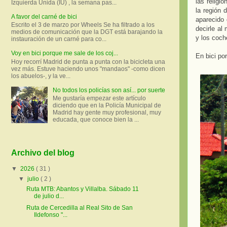
las religi
Izquierda Unida (IU) , la semana pas...
la región 
A favor del carné de bici
aparecido 
Escrito el 3 de marzo por Wheels Se ha filtrado a los
decirle al
medios de comunicación que la DGT está barajando la
y los coch
instauración de un carné para co...
Voy en bici porque me sale de los coj...
En bici por
Hoy recorrí Madrid de punta a punta con la bicicleta una
vez más. Estuve haciendo unos "mandaos" -como dicen
los abuelos-, y la ve...
No todos los policías son así... por suerte
Me gustaría empezar este artículo
diciendo que en la Policía Municipal de
Madrid hay gente muy profesional, muy
educada, que conoce bien la ...
Archivo del blog
▼
2026
( 31 )
▼
julio
( 2 )
Ruta MTB: Abantos y Villalba. Sábado 11
de julio d...
Ruta de Cercedilla al Real Sito de San
Ildefonso "...