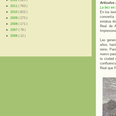
►
2012
( 625 )
Artículos 
►
2011
( 763 )
La bici en 
En los tie
►
2010
( 822 )
convertía
►
2009
( 273 )
estatua do
►
2008
( 171 )
Real de A
►
2007
( 78 )
Impresionad
►
2006
( 12 )
Las gener
años, hast
reino. Par
nuevo pais
la ciudad 
confluenc
Real que P