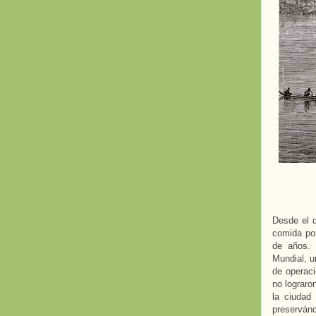
Desde el d
comida por
de años. 
Mundial, u
de operaci
no lograro
la ciudad
preservánd