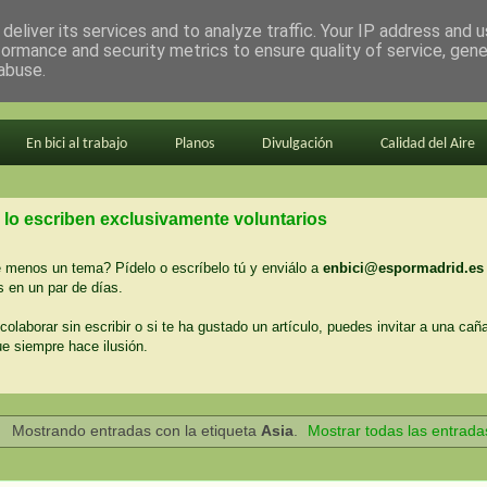
deliver its services and to analyze traffic. Your IP address and 
formance and security metrics to ensure quality of service, gen
abuse.
En bici al trabajo
Planos
Divulgación
Calidad del Aire
 lo escriben exclusivamente voluntarios
menos un tema? Pídelo o escríbelo tú y enviálo a
enbici@espormadrid.es
 en un par de días.
colaborar sin escribir o si te ha gustado un artículo, puedes invitar a una cañ
ue siempre hace ilusión.
Mostrando entradas con la etiqueta
Asia
.
Mostrar todas las entrada