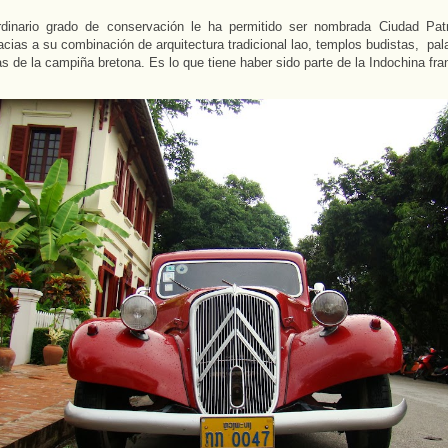
rdinario grado de conservación le ha permitido ser nombrada Ciudad Pat
cias a su combinación de arquitectura tradicional lao, templos budistas, pala
s de la campiña bretona. Es lo que tiene haber sido parte de la Indochina fra