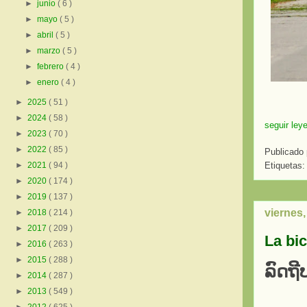
►
junio
( 6 )
►
mayo
( 5 )
►
abril
( 5 )
►
marzo
( 5 )
►
febrero
( 4 )
►
enero
( 4 )
►
2025
( 51 )
►
2024
( 58 )
seguir ley
►
2023
( 70 )
►
2022
( 85 )
Publicado
Etiquetas:
►
2021
( 94 )
►
2020
( 174 )
►
2019
( 137 )
viernes
►
2018
( 214 )
►
2017
( 209 )
La bic
►
2016
( 263 )
►
2015
( 288 )
ລົດຖ
►
2014
( 287 )
►
2013
( 549 )