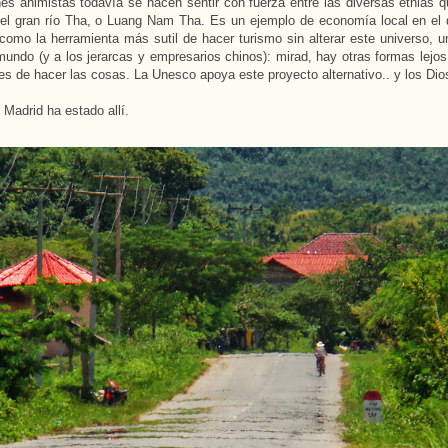
ones animistas todavía se hacen sentir con fuerza entre las diversas etnias
del gran río Tha, o Luang Nam Tha. Es un ejemplo de economía local en el q
como la herramienta más sutil de hacer turismo sin alterar este universo, 
 mundo (y a los jerarcas y empresarios chinos): mirad, hay otras formas lejo
es de hacer las cosas. La Unesco apoya este proyecto alternativo.. y los Di
 Madrid ha estado allí.