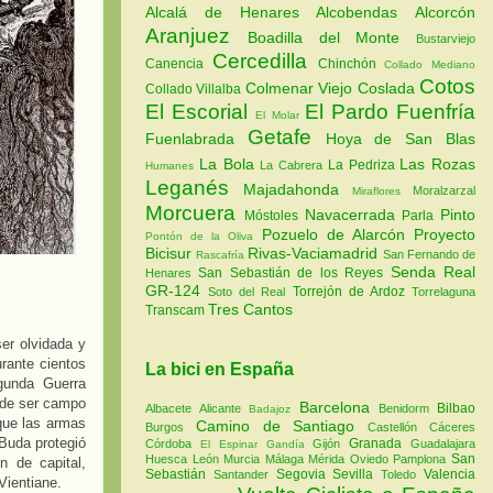
Alcalá de Henares
Alcobendas
Alcorcón
Aranjuez
Boadilla del Monte
Bustarviejo
Cercedilla
Canencia
Chinchón
Collado Mediano
Cotos
Colmenar Viejo
Coslada
Collado Villalba
El Escorial
El Pardo
Fuenfría
El Molar
Getafe
Fuenlabrada
Hoya de San Blas
La Bola
Las Rozas
La Pedriza
La Cabrera
Humanes
Leganés
Majadahonda
Moralzarzal
Miraflores
Morcuera
Navacerrada
Pinto
Móstoles
Parla
Pozuelo de Alarcón
Proyecto
Pontón de la Oliva
Bicisur
Rivas-Vaciamadrid
San Fernando de
Rascafría
Senda Real
San Sebastián de los Reyes
Henares
GR-124
Torrejón de Ardoz
Soto del Real
Torrelaguna
Tres Cantos
Transcam
er olvidada y
rante cientos
La bici en España
gunda Guerra
n de ser campo
Barcelona
Bilbao
Albacete
Alicante
Benidorm
Badajoz
que las armas
Camino de Santiago
Burgos
Castellón
Cáceres
 Buda protegió
Granada
Córdoba
Gijón
Guadalajara
El Espinar
Gandía
San
Huesca
León
Murcia
Málaga
Mérida
Oviedo
Pamplona
n de capital,
Sebastián
Segovia
Sevilla
Valencia
Santander
Toledo
Vientiane.