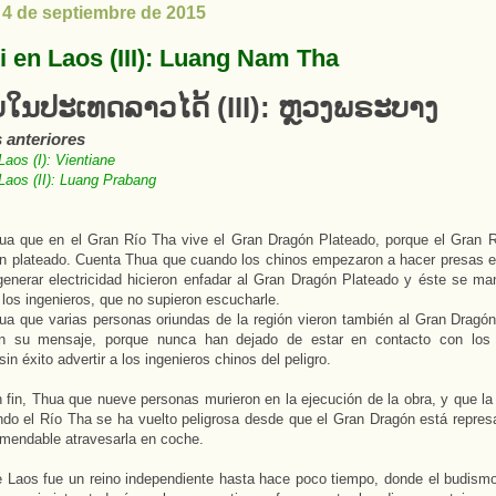
 4 de septiembre de 2015
i en Laos (III): Luang Nam Tha
ບໃນປະເທດລາວໄດ້ (III): ຫຼວງພຣະບາງ
s anteriores
Laos (I): Vientiane
 Laos (II): Luang Prabang
ua que en el Gran Río Tha vive el Gran Dragón Plateado, porque el Gran 
n plateado. Cuenta Thua que cuando los chinos empezaron a hacer presas e
enerar electricidad hicieron enfadar al Gran Dragón Plateado y éste se man
los ingenieros, que no supieron escucharle.
a que varias personas oriundas de la región vieron también al Gran Dragó
on su mensaje, porque nunca han dejado de estar en contacto con los
sin éxito advertir a los ingenieros chinos del peligro.
 fin, Thua que nueve personas murieron en la ejecución de la obra, y que la
do el Río Tha se ha vuelto peligrosa desde que el Gran Dragón está repres
mendable atravesarla en coche.
e Laos fue un reino independiente hasta hace poco tiempo, donde el budismo