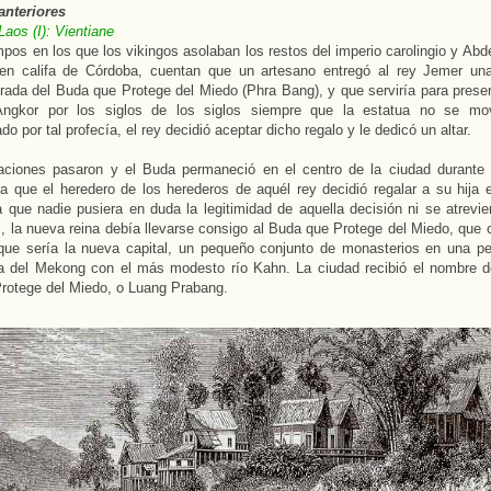
anteriores
Laos (I): Vientiane
mpos en los que los vikingos asolaban los restos del imperio carolingio y Abd
 en califa de Córdoba, cuentan que un artesano entregó al rey Jemer un
rada del Buda que Protege del Miedo (Phra Bang), y que serviría para preser
ngkor por los siglos de los siglos siempre que la estatua no se movi
o por tal profecía, el rey decidió aceptar dicho regalo y le dedicó un altar.
aciones pasaron y el Buda permaneció en el centro de la ciudad durante 
a que el heredero de los herederos de aquél rey decidió regalar a su hija e
a que nadie pusiera en duda la legitimidad de aquella decisión ni se atrevie
, la nueva reina debía llevarse consigo al Buda que Protege del Miedo, que 
que sería la nueva capital, un pequeño conjunto de monasterios en una pe
ia del Mekong con el más modesto río Kahn. La ciudad recibió el nombre 
rotege del Miedo, o Luang Prabang.