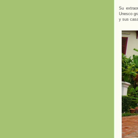
Su extrao
Unesco gra
y sus casa