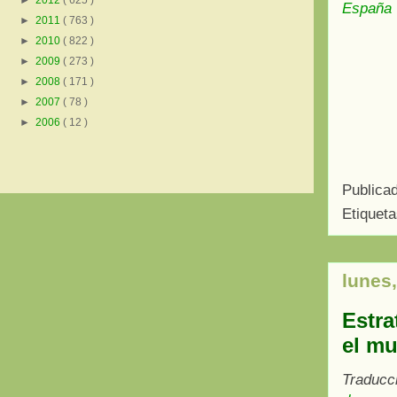
►
2012
( 625 )
España
►
2011
( 763 )
►
2010
( 822 )
►
2009
( 273 )
►
2008
( 171 )
►
2007
( 78 )
►
2006
( 12 )
Publica
Etiquet
lunes,
Estra
el mu
Traducc