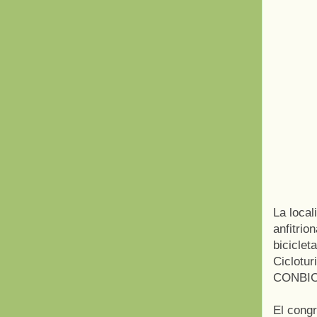
La local
anfitrio
biciclet
Ciclotur
CONBICI
El congr