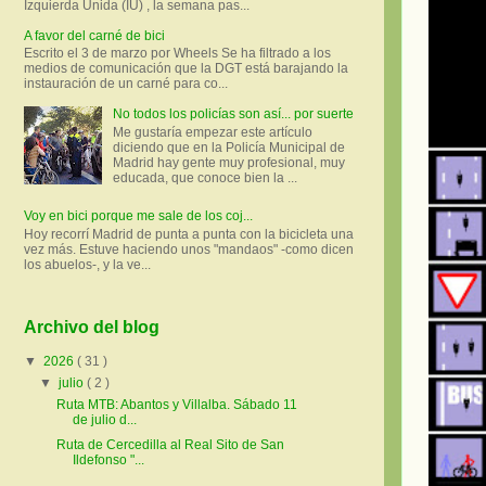
Izquierda Unida (IU) , la semana pas...
A favor del carné de bici
Escrito el 3 de marzo por Wheels Se ha filtrado a los
medios de comunicación que la DGT está barajando la
instauración de un carné para co...
No todos los policías son así... por suerte
Me gustaría empezar este artículo
diciendo que en la Policía Municipal de
Madrid hay gente muy profesional, muy
educada, que conoce bien la ...
Voy en bici porque me sale de los coj...
Hoy recorrí Madrid de punta a punta con la bicicleta una
vez más. Estuve haciendo unos "mandaos" -como dicen
los abuelos-, y la ve...
Archivo del blog
▼
2026
( 31 )
▼
julio
( 2 )
Ruta MTB: Abantos y Villalba. Sábado 11
de julio d...
Ruta de Cercedilla al Real Sito de San
Ildefonso "...