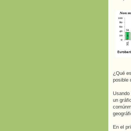
¿Qué es
posible 
Usando 
un gráfi
comúnme
geográfi
En el pr