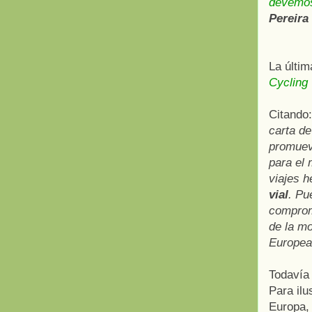
devemos
Pereira
La últim
Cycling
Citando
carta de
promueva
para el
viajes h
vial
. Pu
comprome
de la mo
Europea 
Todavía
Para ilu
Europa,