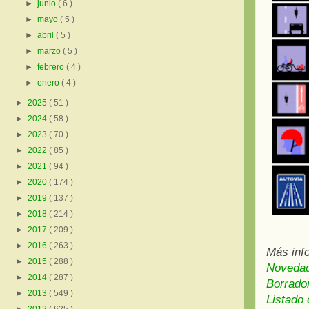
►
junio
( 6 )
►
mayo
( 5 )
►
abril
( 5 )
►
marzo
( 5 )
►
febrero
( 4 )
►
enero
( 4 )
►
2025
( 51 )
►
2024
( 58 )
►
2023
( 70 )
►
2022
( 85 )
►
2021
( 94 )
►
2020
( 174 )
►
2019
( 137 )
►
2018
( 214 )
►
2017
( 209 )
►
2016
( 263 )
Más inf
►
2015
( 288 )
Novedad
►
2014
( 287 )
Borrado
►
2013
( 549 )
Listado 