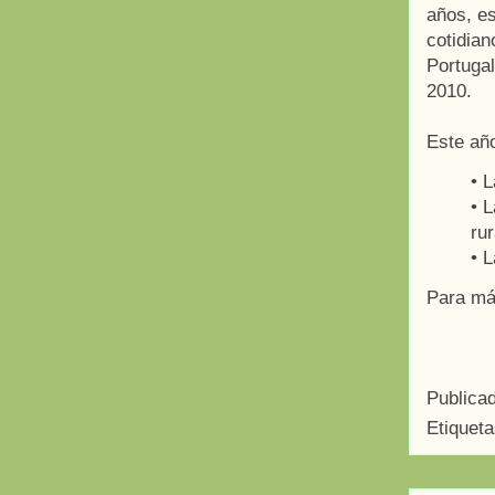
años, es
cotidian
Portugal
2010.
Este año
• L
• 
rur
• L
Para má
Publica
Etiquet