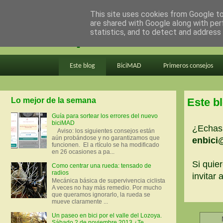
This site uses cookies from Google to 
are shared with Google along with per
en bici por madrid
statistics, and to detect and address
Este blog
BiciMAD
Primeros consejos
Lo mejor de la semana
Este b
Guía para sortear los errores del nuevo
biciMAD
¿Echas 
Aviso: los siguientes consejos están
aún probándose y no garantizamos que
enbici
funcionen. El a rtículo se ha modificado
en 26 ocasiones a pa...
Si quier
Como centrar una rueda: tensado de
radios
invitar
Mecánica básica de supervivencia ciclista
A veces no hay más remedio. Por mucho
que queramos ignorarlo, la rueda se
mueve claramente ...
Un paseo en bici por el valle del Lozoya.
Sábado 2 de noviembre 2013 ¿Te