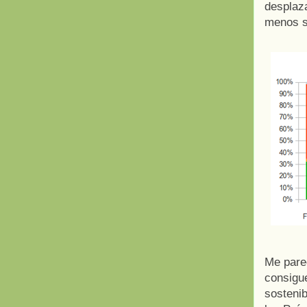
desplaza
menos so
Me pare
consigu
sostenib