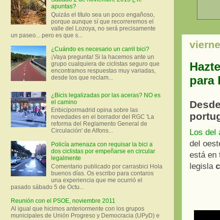
apuntas?
Quizás el título sea un poco engañoso,
porque aunque sí que recorreremos el
valle del Lozoya, no será precisamente
un paseo... pero es que s...
viern
¿Cuándo es necesario un carril bici?
¡Vaya pregunta! Si la hacemos ante un
Hazte
grupo cualquiera de ciclistas seguro que
encontramos respuestas muy variadas,
para 
desde los que reclam...
¿Bicis legalizadas por las aceras? NO es
Desde
el camino
Enbicipormadrid opina sobre las
portu
novedades en el borrador del RGC 'La
reforma del Reglamento General de
Circulación' de Alfons...
Los del
del oes
Policía amenaza con requisar la bici a
dos ciclistas por empeñarse en circular
está en 
legalmente
legisla
Comentario publicado por carrasbici Hola
buenos días. Os escribo para contaros
una experiencia que me ocurrió el
pasado sábado 5 de Octu...
Reunión con el PSOE, noviembre 2011
Al igual que hicimos anteriormente con los grupos
municipales de Unión Progreso y Democracia (UPyD) e