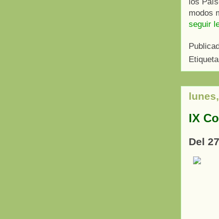
los País
modos m
seguir l
Publica
Etiquet
lunes,
IX Co
Del 27