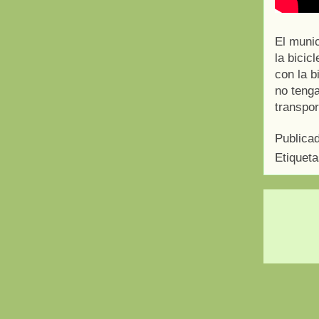
El muni
la bicic
con la b
no tenga
transpor
Publica
Etiquet