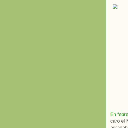
En febr
caro el 
agradab