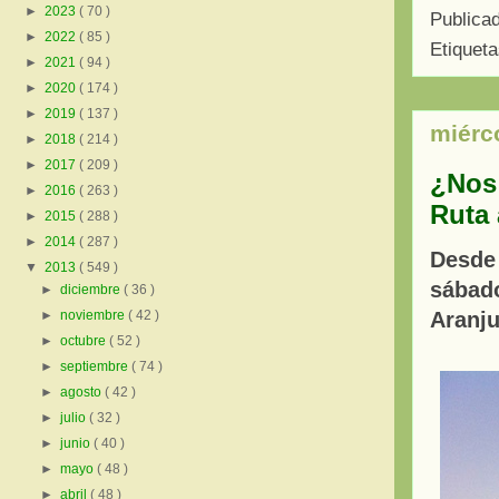
►
2023
( 70 )
Publica
►
2022
( 85 )
Etiquet
►
2021
( 94 )
►
2020
( 174 )
►
2019
( 137 )
miérc
►
2018
( 214 )
►
2017
( 209 )
¿Nos 
►
2016
( 263 )
Ruta 
►
2015
( 288 )
►
2014
( 287 )
Desde
▼
2013
( 549 )
sábado
►
diciembre
( 36 )
Aranj
►
noviembre
( 42 )
►
octubre
( 52 )
►
septiembre
( 74 )
►
agosto
( 42 )
►
julio
( 32 )
►
junio
( 40 )
►
mayo
( 48 )
►
abril
( 48 )