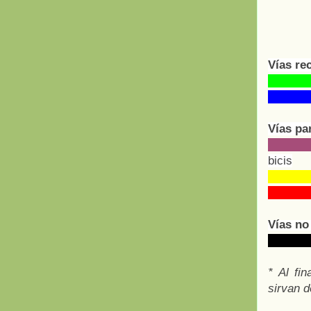
Vías re
Vías pa
bicis
Vías no
* Al fi
sirvan d