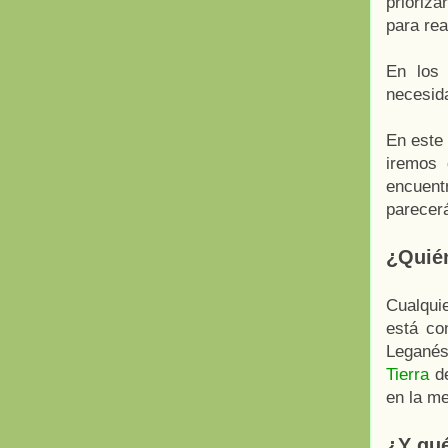
prioriz
para rea
En los 
necesida
En este 
iremos 
encuent
parecerá
¿Quién
Cualqui
está co
Legané
Tierra
de
en la me
¿Y qué