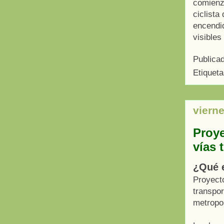
comienza
ciclista
encendid
visibles
Publica
Etiquet
viern
Proye
vías 
¿Qué e
Proyecto
transpor
metropol