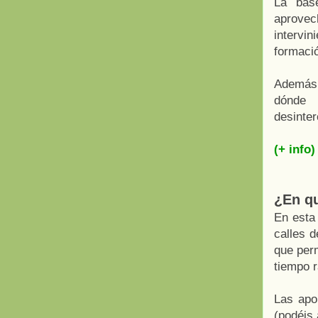
La base
aprove
intervi
formaci
Además,
dónde 
desinte
(+ info)
¿En qu
En esta 
calles d
que perm
tiempo r
Las apo
(podéis 