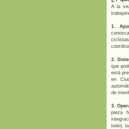
A la ve
trabajan
1. Ayu
conozca
ciclist
coordin
2. Sist
que pod
está pre
en Ciu
automáti
de movil
3. Oper
pieza 
integrac
todo), l