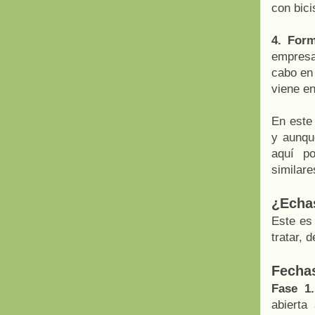
con bici
4. Form
empresa
cabo en
viene e
En este
y aunqu
aquí p
similare
¿Echa
Este es
tratar, 
Fechas
Fase 1.
abierta