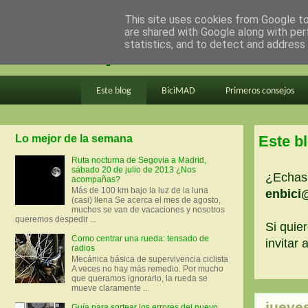
This site uses cookies from Google to 
are shared with Google along with per
en bici por madrid
statistics, and to detect and address
Este blog
BiciMAD
Primeros consejos
Lo mejor de la semana
Este b
Ruta nocturna de Segovia a Madrid,
sábado 20 de julio de 2013 ¿Nos
¿Echas 
acompañas?
Más de 100 km bajo la luz de la luna
enbici
(casi) llena Se acerca el mes de agosto,
muchos se van de vacaciones y nosotros
queremos despedir ...
Si quier
Como centrar una rueda: tensado de
invitar
radios
Mecánica básica de supervivencia ciclista
A veces no hay más remedio. Por mucho
que queramos ignorarlo, la rueda se
mueve claramente ...
jueve
Guía para sortear los errores del nuevo