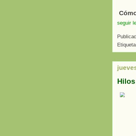
Cómo 
seguir l
Publica
Etiquet
jueve
Hilos