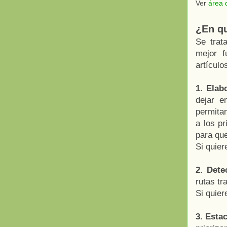
Ver
área 
¿En qu
Se trat
mejor f
artículo
1. Elab
dejar e
permitan
a los p
para que
Si quier
2. Dete
rutas t
Si quier
3. Esta