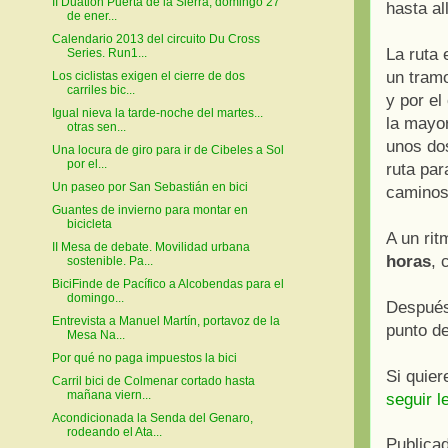
II Duatlón Puerta de la Sierra, domingo 27
hasta all
de ener...
Calendario 2013 del circuito Du Cross
La ruta
Series. Run1...
un tram
Los ciclistas exigen el cierre de dos
carriles bic...
y por el
Igual nieva la tarde-noche del martes...
la mayor
otras sen...
unos do
Una locura de giro para ir de Cibeles a Sol
por el...
ruta par
Un paseo por San Sebastián en bici
caminos
Guantes de invierno para montar en
bicicleta
A un ri
II Mesa de debate. Movilidad urbana
horas
, 
sostenible. Pa...
BiciFinde de Pacífico a Alcobendas para el
domingo...
Después 
Entrevista a Manuel Martín, portavoz de la
punto de
Mesa Na...
Por qué no paga impuestos la bici
Si quie
Carril bici de Colmenar cortado hasta
mañana viern...
seguir l
Acondicionada la Senda del Genaro,
rodeando el Ata...
Publica