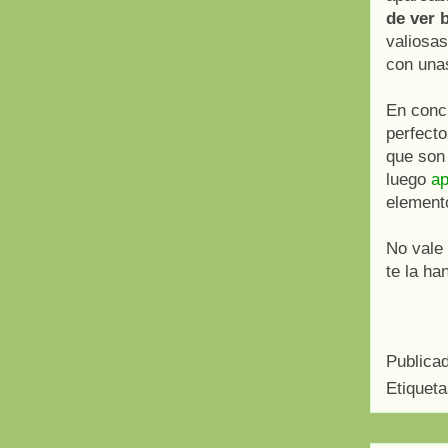
de ver b
valiosas
con una
En conc
perfecto
que son
luego
ap
elemento
No vale
te la ha
Publica
Etiquet