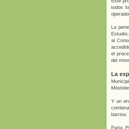
Este pro
todos l
operador
La pert
Estudio,
al Cons
accedid
el proce
del mis
La exp
Municip
Móstole
Y un en
combinac
barrios:
Parla, P