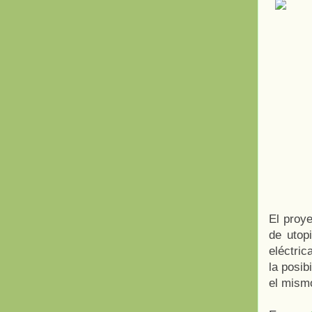
El proye
de utop
eléctric
la posib
el mism