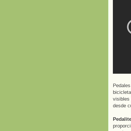
Pedales 
biciclet
visibles
desde cu
Pedalit
proporci