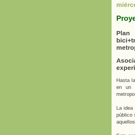
miérc
Proye
Plan
bici
metro
Asoc
experi
Hasta l
en un 
metropol
La idea 
público
aquello