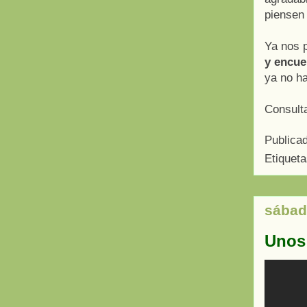
piensen
Ya nos 
y encuen
ya no ha
Consult
Publica
Etiquet
sábad
Unos 