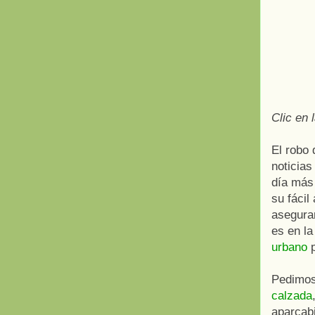
Clic en 
El robo 
noticias
día más 
su fácil
asegurar
es en l
urbano
p
Pedimo
calzada
aparcab