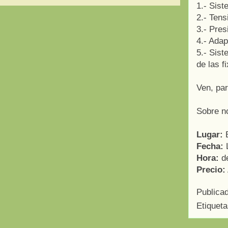
1.- Sist
2.- Tens
3.- Pres
4.- Adap
5.- Sist
de las fi
Ven, pa
Sobre n
Lugar:
E
Fecha:
L
Hora:
de
Precio:
Publica
Etiquet