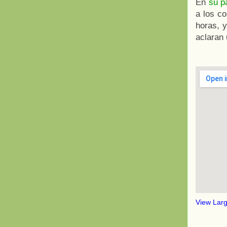
En
su p
a los co
horas, y
aclaran 
View Lar