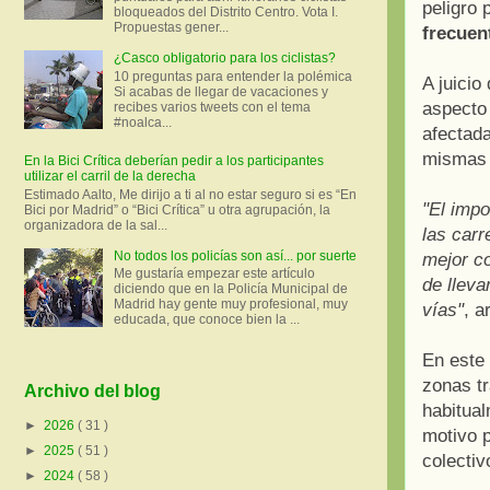
peligro 
bloqueados del Distrito Centro. Vota I.
Propuestas gener...
frecuent
¿Casco obligatorio para los ciclistas?
10 preguntas para entender la polémica
A juicio
Si acabas de llegar de vacaciones y
aspecto
recibes varios tweets con el tema
#noalca...
afectada
mismas o
En la Bici Crítica deberían pedir a los participantes
utilizar el carril de la derecha
Estimado Aalto, Me dirijo a ti al no estar seguro si es “En
"El impo
Bici por Madrid” o “Bici Crítica” u otra agrupación, la
organizadora de la sal...
las carr
No todos los policías son así... por suerte
mejor co
Me gustaría empezar este artículo
de lleva
diciendo que en la Policía Municipal de
Madrid hay gente muy profesional, muy
vías"
, a
educada, que conoce bien la ...
En este 
zonas tr
Archivo del blog
habitual
►
2026
( 31 )
motivo p
►
2025
( 51 )
colectiv
►
2024
( 58 )