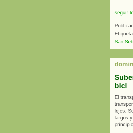
seguir l
Publica
Etiquet
San Seb
domin
Suben
bici
El trans
transpor
lejos. 
largos y
principi