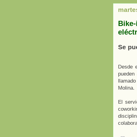
marte
Bike-
eléct
Se pu
Desde e
pueden 
llamado
Molina.
El serv
cowork
discipl
colabor