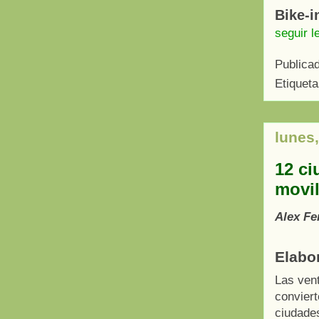
Bike-i
seguir l
Publica
Etiquet
lunes
12 ci
movil
Alex F
Elabo
Las vent
conviert
ciudades