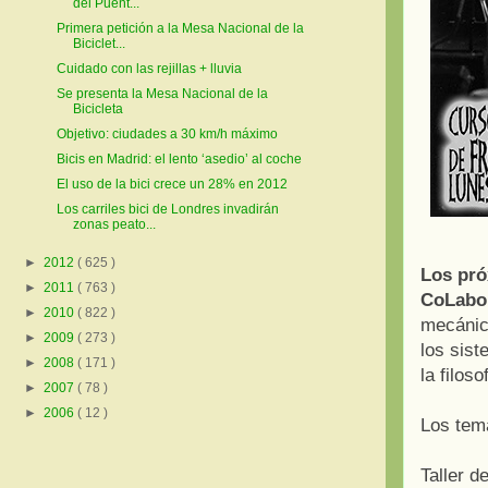
del Puent...
Primera petición a la Mesa Nacional de la
Biciclet...
Cuidado con las rejillas + lluvia
Se presenta la Mesa Nacional de la
Bicicleta
Objetivo: ciudades a 30 km/h máximo
Bicis en Madrid: el lento ‘asedio’ al coche
El uso de la bici crece un 28% en 2012
Los carriles bici de Londres invadirán
zonas peato...
►
2012
( 625 )
Los pró
►
2011
( 763 )
CoLabor
►
2010
( 822 )
mecánic
►
2009
( 273 )
los sist
►
2008
( 171 )
la filos
►
2007
( 78 )
►
2006
( 12 )
Los tema
Taller 