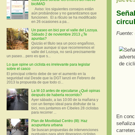
biciMAD
Aviso: los siguientes consejos están
Señal
aún probándose y no garantizamos que
funcionen. El a rtículo se ha modificado
circu
en 26 ocasiones a pa...
Un paseo en bici por el valle del Lozoya.
Fuente:
Sábado 2 de noviembre 2013 ¿Te
apuntas?
Quizás el título sea un poco engañoso,
porque aunque sí que recorreremos el
valle del Lozoya, no será precisamente
un paseo... pero es que s...
Lo que opine un ciclista es irrelevante para legislar
sobre el casco
El principal criterio debe de ser el aumento en la
seguridad vial Desde que la DGT lanzó en Febrero de
2013 la propuesta de que todo ci...
La M-10 antes de ejecutarse ¿Qué opinas
después de haberla recorrido?
Ayer sábado, a las 10:00 de la mañana y
con un tiempo ideal para disfrutar de la
bici, nos juntamos en Cibeles 28 ciclistas
para recorrer ...
En conc
Plan de Movilidad Centro (III): Haz
señaliza
acupuntura urbana
carreter
Se buscan propuestas de intervenciones
puntuales para abrir itinerarios ciclistas