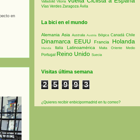
Vuelta Ciclista a España
Valladolid
Vitoria
Vías Verdes
Zaragoza
Ávila
pecto en
La bici en el mundo
Alemania
Asia
Canadá
Chile
Australia
Bélgica
Austria
Dinamarca
EEUU
Holanda
Francia
Latinoamérica
Italia
Malta
Oriente Medio
Irlanda
Reino Unido
Portugal
Suecia
Visitas última semana
2
5
9
9
3
¿Quieres recibir enbicipormadrid en tu correo?