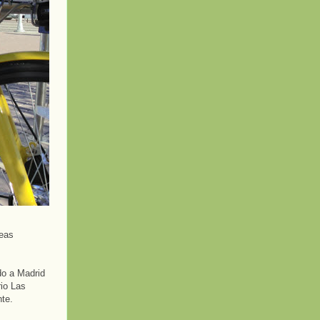
peas
do a Madrid
io Las
nte.