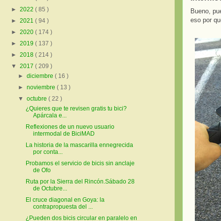
►
2022
( 85 )
Bueno, pue
eso por q
►
2021
( 94 )
►
2020
( 174 )
►
2019
( 137 )
►
2018
( 214 )
▼
2017
( 209 )
►
diciembre
( 16 )
►
noviembre
( 13 )
▼
octubre
( 22 )
¿Quieres que te revisen gratis tu bici?
Apárcala e...
Reflexiones de un nuevo usuario
intermodal de BiciMAD
La historia de la mascarilla ennegrecida
por conta...
Probamos el servicio de bicis sin anclaje
de Ofo
Ruta por la Sierra del Rincón.Sábado 28
de Octubre...
El cruce diagonal en Goya: la
contrapropuesta del ...
¿Pueden dos bicis circular en paralelo en