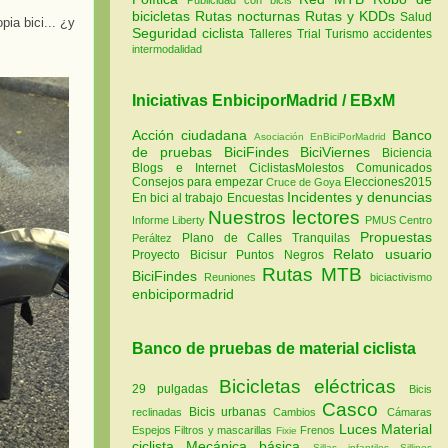
bicicletas
Rutas nocturnas
Rutas y KDDs
Salud
ia bici... ¿y
Seguridad ciclista
Talleres
Trial
Turismo
accidentes
intermodalidad
Iniciativas EnbiciporMadrid / EBxM
Acción ciudadana
Banco
Asociación EnBiciPorMadrid
de pruebas
BiciFindes
BiciViernes
Biciencia
Blogs e Internet
CiclistasMolestos
Comunicados
Consejos para empezar
Elecciones2015
Cruce de Goya
Incidentes y denuncias
En bici al trabajo
Encuestas
Nuestros lectores
Informe Liberty
PMUS Centro
Propuestas
Plano de Calles Tranquilas
Peráltez
Relato usuario
Proyecto Bicisur
Puntos Negros
Rutas MTB
BiciFindes
Reuniones
biciactivismo
enbicipormadrid
Banco de pruebas de material ciclista
Bicicletas eléctricas
29 pulgadas
Bicis
Casco
Bicis urbanas
reclinadas
Cambios
Cámaras
Luces
Material
Espejos
Filtros y mascarillas
Frenos
Fixie
ciclista
Mecánica básica
Sillas infantiles
Sillines