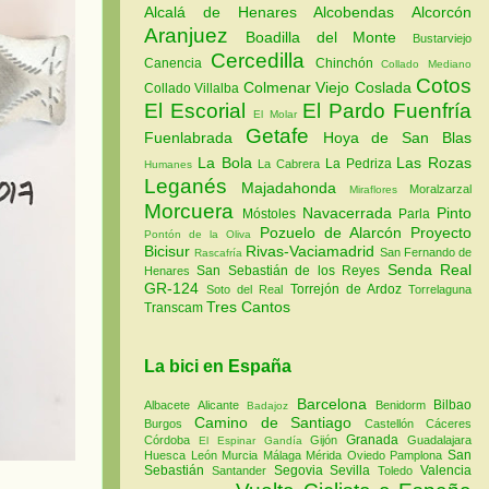
Alcalá de Henares
Alcobendas
Alcorcón
Aranjuez
Boadilla del Monte
Bustarviejo
Cercedilla
Canencia
Chinchón
Collado Mediano
Cotos
Colmenar Viejo
Coslada
Collado Villalba
El Escorial
El Pardo
Fuenfría
El Molar
Getafe
Fuenlabrada
Hoya de San Blas
La Bola
Las Rozas
La Pedriza
La Cabrera
Humanes
Leganés
Majadahonda
Moralzarzal
Miraflores
Morcuera
Navacerrada
Pinto
Móstoles
Parla
Pozuelo de Alarcón
Proyecto
Pontón de la Oliva
Bicisur
Rivas-Vaciamadrid
San Fernando de
Rascafría
Senda Real
San Sebastián de los Reyes
Henares
GR-124
Torrejón de Ardoz
Soto del Real
Torrelaguna
Tres Cantos
Transcam
La bici en España
Barcelona
Bilbao
Albacete
Alicante
Benidorm
Badajoz
Camino de Santiago
Burgos
Castellón
Cáceres
Granada
Córdoba
Gijón
Guadalajara
El Espinar
Gandía
San
Huesca
León
Murcia
Málaga
Mérida
Oviedo
Pamplona
Sebastián
Segovia
Sevilla
Valencia
Santander
Toledo