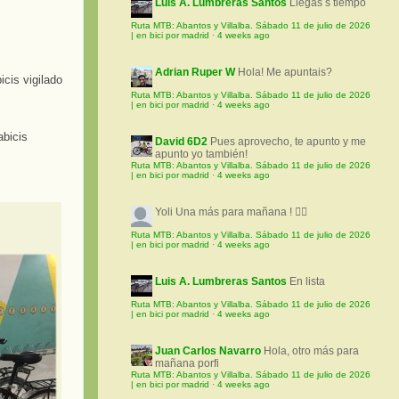
Luis A. Lumbreras Santos
Llegas s tiempo
Ruta MTB: Abantos y Villalba. Sábado 11 de julio de 2026
| en bici por madrid
·
4 weeks ago
Adrian Ruper W
Hola! Me apuntais?
cis vigilado
Ruta MTB: Abantos y Villalba. Sábado 11 de julio de 2026
| en bici por madrid
·
4 weeks ago
abicis
David 6D2
Pues aprovecho, te apunto y me
apunto yo también!
Ruta MTB: Abantos y Villalba. Sábado 11 de julio de 2026
| en bici por madrid
·
4 weeks ago
Yoli
Una más para mañana ! 🚵‍♀️
Ruta MTB: Abantos y Villalba. Sábado 11 de julio de 2026
| en bici por madrid
·
4 weeks ago
Luis A. Lumbreras Santos
En lista
Ruta MTB: Abantos y Villalba. Sábado 11 de julio de 2026
| en bici por madrid
·
4 weeks ago
Juan Carlos Navarro
Hola, otro más para
mañana porfi
Ruta MTB: Abantos y Villalba. Sábado 11 de julio de 2026
| en bici por madrid
·
4 weeks ago