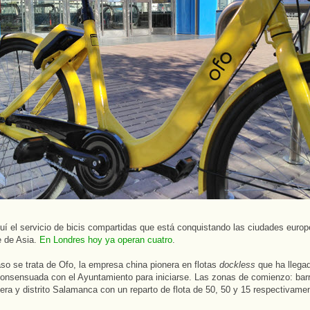
uí el servicio de bicis compartidas que está conquistando las ciudades euro
e de Asia.
En Londres hoy ya operan cuatro
.
so se trata de Ofo, la empresa china pionera en flotas
dockless
que ha llega
onsensuada con el Ayuntamiento para iniciarse. Las zonas de comienzo: barr
era y distrito Salamanca con un reparto de flota de 50, 50 y 15 respectivame