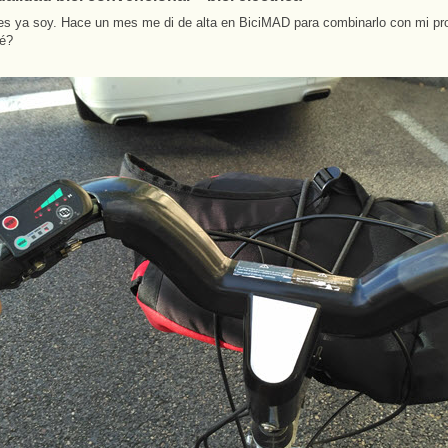
s ya soy. Hace un mes me di de alta en BiciMAD para combinarlo con mi prop
ué?