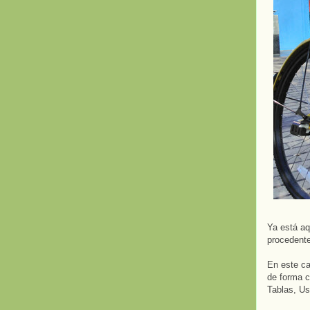
Ya está aq
procedent
En este ca
de forma c
Tablas, Us