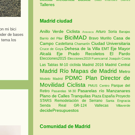
Talleres
Madrid ciudad
on mi bici
Anillo Verde Ciclista
Arturo Soria
Barajas
Aravaca
ender de bases
BiciMAD
Casa de
Bravo Murillo
Barrio del Pilar
n tema los
Campo
Ciudad Universitaria
Castellana
Chamartín
Dehesa de la Villa
Eje Mayor
EMT
Cruce de Goya
Alcalá
Eje Prado Recoletos
El Pardo
Elecciones2015
Elecciones2019
Fuencarral
Joaquín Costa
Las Tablas
M-10 ciclista
Madrid 2016
Madrid Central
Madrid Río
Mapas de Madrid
Metro
PDMC Plan Director de
Modelo Madrid
Movilidad Ciclista
Parque del
PMUS Centro
Pasarelas río Manzanares
Retiro
Pasarelas M-30
Plano de Calles Tranquilas
Plaza España
Proyecto
STARS
Remodelación de Serrano
Santa Engracia
Senda Real GR-124
Vallecas
Villaverde
decidePresupuestos
Comunidad de Madrid