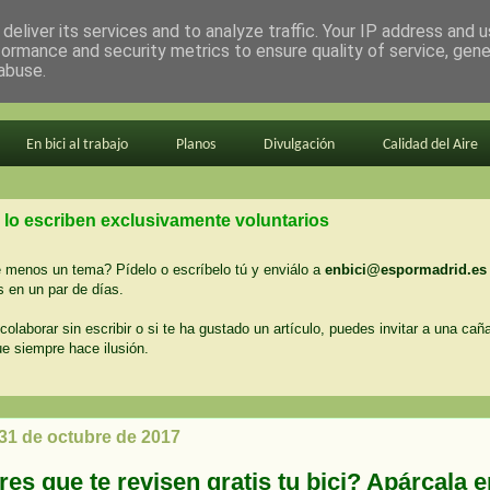
deliver its services and to analyze traffic. Your IP address and 
formance and security metrics to ensure quality of service, gen
abuse.
En bici al trabajo
Planos
Divulgación
Calidad del Aire
 lo escriben exclusivamente voluntarios
menos un tema? Pídelo o escríbelo tú y enviálo a
enbici@espormadrid.es
 en un par de días.
colaborar sin escribir o si te ha gustado un artículo, puedes invitar a una cañ
ue siempre hace ilusión.
 31 de octubre de 2017
es que te revisen gratis tu bici? Apárcala 