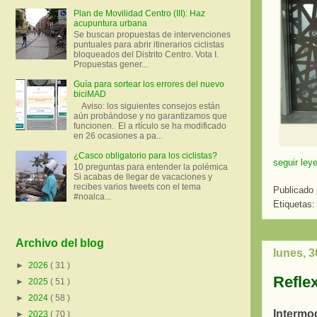
Plan de Movilidad Centro (III): Haz
acupuntura urbana
Se buscan propuestas de intervenciones
puntuales para abrir itinerarios ciclistas
bloqueados del Distrito Centro. Vota I.
Propuestas gener...
Guía para sortear los errores del nuevo
biciMAD
Aviso: los siguientes consejos están
aún probándose y no garantizamos que
funcionen. El a rtículo se ha modificado
en 26 ocasiones a pa...
¿Casco obligatorio para los ciclistas?
seguir ley
10 preguntas para entender la polémica
Si acabas de llegar de vacaciones y
recibes varios tweets con el tema
Publicado
#noalca...
Etiquetas:
Archivo del blog
lunes, 3
►
2026
( 31 )
Refle
►
2025
( 51 )
►
2024
( 58 )
Intermod
►
2023
( 70 )