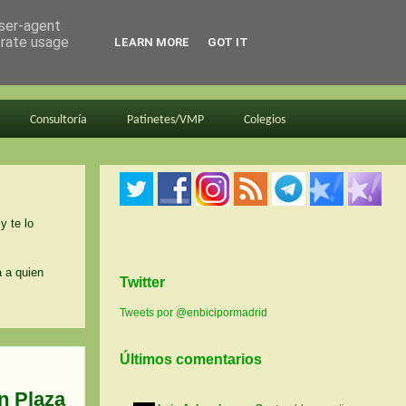
user-agent
erate usage
LEARN MORE
GOT IT
Consultoría
Patinetes/VMP
Colegios
y te lo
a a quien
Twitter
Tweets por @enbicipormadrid
Últimos comentarios
en Plaza