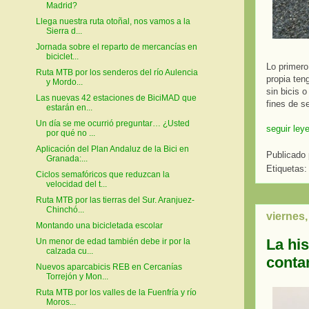
Madrid?
Llega nuestra ruta otoñal, nos vamos a la
Sierra d...
Jornada sobre el reparto de mercancías en
biciclet...
Lo primero
Ruta MTB por los senderos del río Aulencia
propia ten
y Mordo...
sin bicis 
Las nuevas 42 estaciones de BiciMAD que
fines de s
estarán en...
Un día se me ocurrió preguntar… ¿Usted
seguir ley
por qué no ...
Aplicación del Plan Andaluz de la Bici en
Publicado
Granada:...
Etiquetas
Ciclos semafóricos que reduzcan la
velocidad del t...
Ruta MTB por las tierras del Sur. Aranjuez-
Chinchó...
viernes,
Montando una bicicletada escolar
La his
Un menor de edad también debe ir por la
calzada cu...
conta
Nuevos aparcabicis REB en Cercanías
Torrejón y Mon...
Ruta MTB por los valles de la Fuenfría y río
Moros...