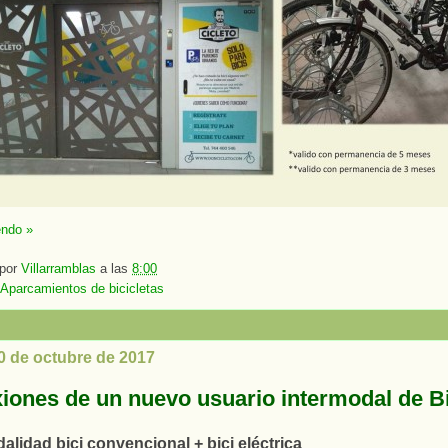
endo »
 por
Villarramblas
a las
8:00
Aparcamientos de bicicletas
0 de octubre de 2017
xiones de un nuevo usuario intermodal de 
alidad bici convencional + bici eléctrica