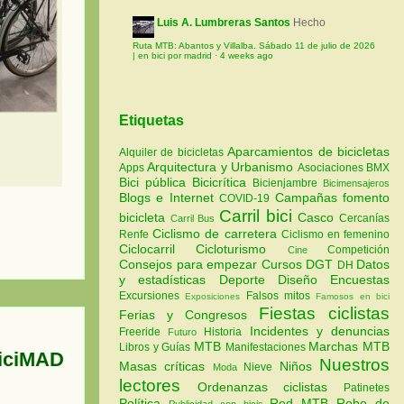
Luis A. Lumbreras Santos
Hecho
Ruta MTB: Abantos y Villalba. Sábado 11 de julio de 2026
| en bici por madrid
·
4 weeks ago
Etiquetas
Aparcamientos de bicicletas
Alquiler de bicicletas
Arquitectura y Urbanismo
Apps
Asociaciones
BMX
Bici pública
Bicicrítica
Bicienjambre
Bicimensajeros
Blogs e Internet
Campañas fomento
COVID-19
Carril bici
bicicleta
Casco
Cercanías
Carril Bus
Ciclismo de carretera
Renfe
Ciclismo en femenino
Ciclocarril
Cicloturismo
Competición
Cine
Consejos para empezar
Cursos
DGT
Datos
DH
y estadísticas
Deporte
Diseño
Encuestas
Excursiones
Falsos mitos
Exposiciones
Famosos en bici
Fiestas ciclistas
Ferias y Congresos
Incidentes y denuncias
Freeride
Historia
Futuro
MTB
Marchas MTB
Libros y Guías
Manifestaciones
BiciMAD
Nuestros
Masas críticas
Niños
Nieve
Moda
lectores
Ordenanzas ciclistas
Patinetes
Política
Red MTB
Robo de
Publicidad con bicis