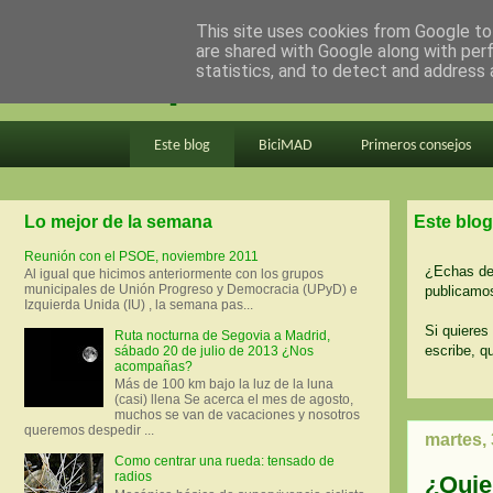
This site uses cookies from Google to 
are shared with Google along with per
en bici por madrid
statistics, and to detect and address 
Este blog
BiciMAD
Primeros consejos
Lo mejor de la semana
Este blog
Reunión con el PSOE, noviembre 2011
¿Echas de 
Al igual que hicimos anteriormente con los grupos
municipales de Unión Progreso y Democracia (UPyD) e
publicamos
Izquierda Unida (IU) , la semana pas...
Si quieres 
Ruta nocturna de Segovia a Madrid,
escribe, q
sábado 20 de julio de 2013 ¿Nos
acompañas?
Más de 100 km bajo la luz de la luna
(casi) llena Se acerca el mes de agosto,
muchos se van de vacaciones y nosotros
queremos despedir ...
martes,
Como centrar una rueda: tensado de
radios
¿Quier