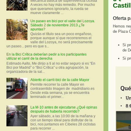
Mecánica básica de supervivencia ciclista
Castil
A veces no hay más remedio. Por mucho
que queramos ignorarlo, la rueda se
mueve claramente ...
Oferta p
Un paseo en bici por el valle del Lozoya.
Sábado 2 de noviembre 2013 ¿Te
Hemos nego
apuntas?
de Plaza C
Quizás el título sea un poco engañoso,
porque aunque sí que recorreremos el
valle del Lozoya, no será precisamente
Si pr
un paseo... pero es que s...
de D
En la Bici Crítica deberían pedir a los participantes
Si pr
utilizar el carril de la derecha
Estimado Aalto, Me dirijo a ti al no estar seguro si es “En
Bici por Madrid” o “Bici Crítica” u otra agrupación, la
organizadora de la sal...
Abierto el carril-bici de la calle Mayor
Permite recorrer la calle Mayor en
contrasentido Imagen de madridiario.es
Desde esta semana, ya se encuentra
terminado el primer...
La M-10 antes de ejecutarse ¿Qué opinas
después de haberla recorrido?
Ayer sábado, a las 10:00 de la mañana y
con un tiempo ideal para disfrutar de la
bici, nos juntamos en Cibeles 28 ciclistas
para recorrer ...