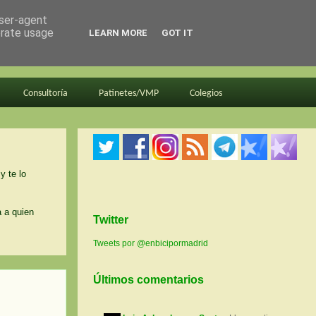
user-agent
erate usage
LEARN MORE
GOT IT
Consultoría
Patinetes/VMP
Colegios
y te lo
a a quien
Twitter
Tweets por @enbicipormadrid
Últimos comentarios