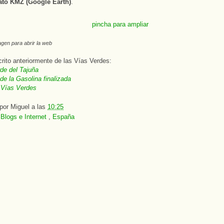
ato KMZ (Google Earth)
.
agen para abrir la web
ito anteriormente de las Vías Verdes:
de del Tajuña
de la Gasolina finalizada
 Vías Verdes
 por
Miguel
a las
10:25
:
Blogs e Internet
,
España