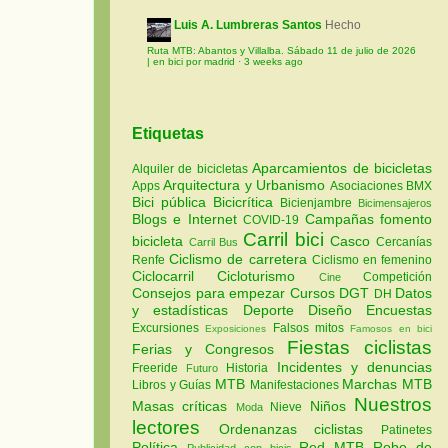
Luis A. Lumbreras Santos
Hecho
Ruta MTB: Abantos y Villalba. Sábado 11 de julio de 2026
| en bici por madrid
·
3 weeks ago
Etiquetas
Aparcamientos de bicicletas
Alquiler de bicicletas
Arquitectura y Urbanismo
Apps
Asociaciones
BMX
Bici pública
Bicicrítica
Bicienjambre
Bicimensajeros
Blogs e Internet
Campañas fomento
COVID-19
Carril bici
bicicleta
Casco
Cercanías
Carril Bus
Ciclismo de carretera
Renfe
Ciclismo en femenino
Ciclocarril
Cicloturismo
Competición
Cine
Consejos para empezar
Cursos
DGT
Datos
DH
y estadísticas
Deporte
Diseño
Encuestas
Excursiones
Falsos mitos
Exposiciones
Famosos en bici
Fiestas ciclistas
Ferias y Congresos
Incidentes y denuncias
Freeride
Historia
Futuro
MTB
Marchas MTB
Libros y Guías
Manifestaciones
Nuestros
Masas críticas
Niños
Nieve
Moda
lectores
Ordenanzas ciclistas
Patinetes
Política
Red MTB
Robo de
Publicidad con bicis