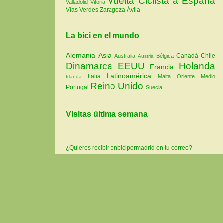
Vuelta Ciclista a España
Valladolid
Vitoria
Vías Verdes
Zaragoza
Ávila
La bici en el mundo
Alemania
Asia
Canadá
Chile
Australia
Bélgica
Austria
Dinamarca
EEUU
Holanda
Francia
Latinoamérica
Italia
Malta
Oriente Medio
Irlanda
Reino Unido
Portugal
Suecia
Visitas última semana
¿Quieres recibir enbicipormadrid en tu correo?