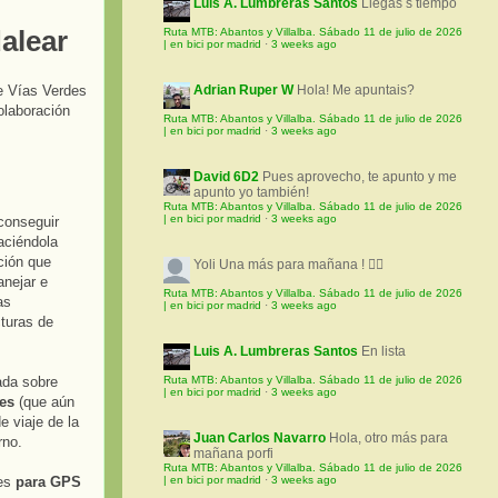
Luis A. Lumbreras Santos
Llegas s tiempo
dalear
Ruta MTB: Abantos y Villalba. Sábado 11 de julio de 2026
| en bici por madrid
·
3 weeks ago
e Vías Verdes
Adrian Ruper W
Hola! Me apuntais?
olaboración
Ruta MTB: Abantos y Villalba. Sábado 11 de julio de 2026
| en bici por madrid
·
3 weeks ago
David 6D2
Pues aprovecho, te apunto y me
apunto yo también!
Ruta MTB: Abantos y Villalba. Sábado 11 de julio de 2026
| en bici por madrid
·
3 weeks ago
conseguir
aciéndola
ción que
Yoli
Una más para mañana ! 🚵‍♀️
anejar e
Ruta MTB: Abantos y Villalba. Sábado 11 de julio de 2026
as
| en bici por madrid
·
3 weeks ago
cturas de
Luis A. Lumbreras Santos
En lista
ada sobre
Ruta MTB: Abantos y Villalba. Sábado 11 de julio de 2026
| en bici por madrid
·
3 weeks ago
les
(que aún
e viaje de la
Juan Carlos Navarro
Hola, otro más para
rno.
mañana porfi
Ruta MTB: Abantos y Villalba. Sábado 11 de julio de 2026
des
para GPS
| en bici por madrid
·
3 weeks ago