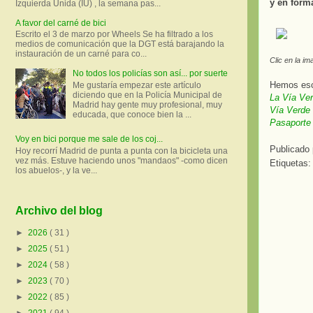
y en form
Izquierda Unida (IU) , la semana pas...
A favor del carné de bici
Escrito el 3 de marzo por Wheels Se ha filtrado a los
medios de comunicación que la DGT está barajando la
instauración de un carné para co...
Clic en la im
No todos los policías son así... por suerte
Hemos escr
Me gustaría empezar este artículo
diciendo que en la Policía Municipal de
La Vía Ver
Madrid hay gente muy profesional, muy
Vía Verde 
educada, que conoce bien la ...
Pasaporte
Voy en bici porque me sale de los coj...
Publicado
Hoy recorrí Madrid de punta a punta con la bicicleta una
vez más. Estuve haciendo unos "mandaos" -como dicen
Etiquetas
los abuelos-, y la ve...
Archivo del blog
►
2026
( 31 )
►
2025
( 51 )
►
2024
( 58 )
►
2023
( 70 )
►
2022
( 85 )