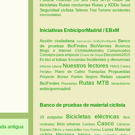
bicicletas
Rutas nocturnas
Rutas y KDDs
Salud
Seguridad ciclista
Talleres
Trial
Turismo
accidentes
intermodalidad
Iniciativas EnbiciporMadrid / EBxM
Acción ciudadana
Banco
Asociación EnBiciPorMadrid
de pruebas
BiciFindes
BiciViernes
Biciencia
Blogs e Internet
CiclistasMolestos
Comunicados
Consejos para empezar
Elecciones2015
Cruce de Goya
Incidentes y denuncias
En bici al trabajo
Encuestas
Nuestros lectores
Informe Liberty
PMUS Centro
Propuestas
Plano de Calles Tranquilas
Peráltez
Relato usuario
Proyecto Bicisur
Puntos Negros
Rutas MTB
BiciFindes
Reuniones
biciactivismo
enbicipormadrid
Banco de pruebas de material ciclista
Bicicletas eléctricas
29 pulgadas
Bicis
Casco
Bicis urbanas
reclinadas
Cambios
Cámaras
ada antigua
Luces
Material
Espejos
Filtros y mascarillas
Frenos
Fixie
ciclista
Mecánica básica
Sillas infantiles
Sillines