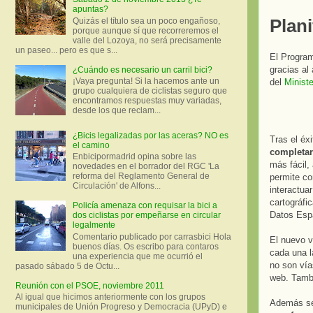
apuntas?
Plani
Quizás el título sea un poco engañoso,
porque aunque sí que recorreremos el
valle del Lozoya, no será precisamente
un paseo... pero es que s...
El Progr
gracias al
¿Cuándo es necesario un carril bici?
¡Vaya pregunta! Si la hacemos ante un
del
Minist
grupo cualquiera de ciclistas seguro que
encontramos respuestas muy variadas,
desde los que reclam...
¿Bicis legalizadas por las aceras? NO es
Tras el éx
el camino
completar
Enbicipormadrid opina sobre las
más fácil,
novedades en el borrador del RGC 'La
reforma del Reglamento General de
permite co
Circulación' de Alfons...
interactuar
cartográfi
Policía amenaza con requisar la bici a
Datos Espa
dos ciclistas por empeñarse en circular
legalmente
Comentario publicado por carrasbici Hola
El nuevo v
buenos días. Os escribo para contaros
cada una l
una experiencia que me ocurrió el
no son vía
pasado sábado 5 de Octu...
web. Tambi
Reunión con el PSOE, noviembre 2011
Al igual que hicimos anteriormente con los grupos
Además se 
municipales de Unión Progreso y Democracia (UPyD) e