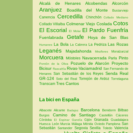
Alcalá de Henares
Alcobendas
Alcorcón
Aranjuez
Boadilla del Monte
Bustarviejo
Cercedilla
Canencia
Chinchón
Collado Mediano
Cotos
Colmenar Viejo
Coslada
Collado Villalba
El Escorial
El Pardo
Fuenfría
El Molar
Getafe
Fuenlabrada
Hoya de San Blas
La Bola
Las Rozas
La Pedriza
La Cabrera
Humanes
Leganés
Majadahonda
Moralzarzal
Miraflores
Morcuera
Navacerrada
Pinto
Móstoles
Parla
Pozuelo de Alarcón
Proyecto
Pontón de la Oliva
Bicisur
Rivas-Vaciamadrid
San Fernando de
Rascafría
Senda Real
San Sebastián de los Reyes
Henares
GR-124
Torrejón de Ardoz
Soto del Real
Torrelaguna
Tres Cantos
Transcam
La bici en España
Barcelona
Bilbao
Albacete
Alicante
Benidorm
Badajoz
Camino de Santiago
Burgos
Castellón
Cáceres
Granada
Córdoba
Gijón
Guadalajara
El Espinar
Gandía
San
Huesca
León
Murcia
Málaga
Mérida
Oviedo
Pamplona
Sebastián
Segovia
Sevilla
Valencia
Santander
Toledo