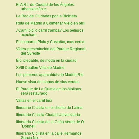
El A.R.I. de Ciudad de los Ángeles:
urbanización e...
La Red de Ciudades por la Bicicleta
Ruta de Madrid a Colmenar Viejo en bici
¿Carril bici o carril trampa? Los peligros
acechan...
El ecobarrio Plata y Castañar, más cerca
Vídeo-presentación del Parque Regional
del Sureste
Bici plegable, de moda en la ciudad
XVIII Duatlón Villa de Madrid
Los primeros aparcabicis de Madrid Río
Nuevo visor de mapas de vías verdes
El Parque de La Quinta de los Molinos
será restaurado
Vallas en el carril bici
Itinerario Ciclista en el distrito de Latina
Itinerario Ciclista Ciudad Universitaria
Itinerario Ciclista de la Cuña Verde de O
´Donnell
Itinerario Ciclista en la calle Hermanos
García No...