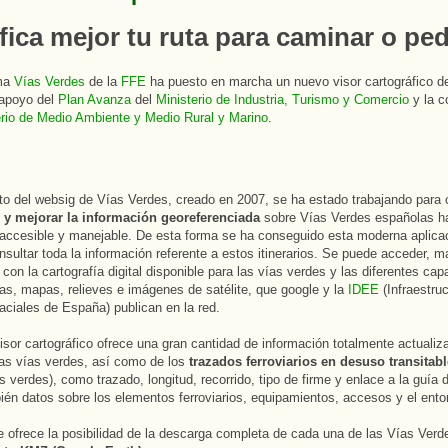
fica mejor tu ruta para caminar o pe
ama
Vías Verdes
de la
FFE
ha puesto en marcha un nuevo visor cartográfico d
 apoyo del
Plan Avanza
del
Ministerio de Industria, Turismo y Comercio
y la c
erio de Medio Ambiente y Medio Rural y Marino
.
ito del websig de Vías Verdes, creado en 2007, se ha estado trabajando para 
 y mejorar la información georeferenciada
sobre Vías Verdes españolas h
 accesible y manejable. De esta forma se ha conseguido esta moderna aplica
nsultar toda la información referente a estos itinerarios. Se puede acceder, m
 con la cartografía digital disponible para las vías verdes y las diferentes cap
cas, mapas, relieves e imágenes de satélite, que google y la
IDEE
(Infraestru
ciales de España) publican en la red.
isor cartográfico ofrece una gran cantidad de información totalmente actualiz
as vías verdes, así como de los
trazados ferroviarios en desuso transitab
s verdes), como trazado, longitud, recorrido, tipo de firme y enlace a la guía d
én datos sobre los elementos ferroviarios, equipamientos, accesos y el ento
ofrece la posibilidad de la descarga completa de cada una de las Vías Ver