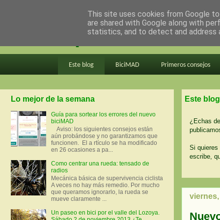
This site uses cookies from Google to 
are shared with Google along with per
en bici por madrid
statistics, and to detect and address 
Este blog
BiciMAD
Primeros consejos
Lo mejor de la semana
Este blog
Guía para sortear los errores del nuevo
¿Echas de 
biciMAD
Aviso: los siguientes consejos están
publicamos
aún probándose y no garantizamos que
funcionen. El a rtículo se ha modificado
Si quieres 
en 26 ocasiones a pa...
escribe, q
Como centrar una rueda: tensado de
radios
Mecánica básica de supervivencia ciclista
A veces no hay más remedio. Por mucho
que queramos ignorarlo, la rueda se
viernes
mueve claramente ...
Un paseo en bici por el valle del Lozoya.
Nuevo
Sábado 2 de noviembre 2013 ¿Te