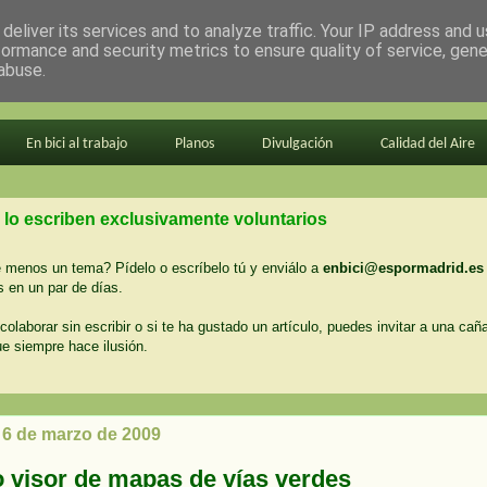
deliver its services and to analyze traffic. Your IP address and 
formance and security metrics to ensure quality of service, gen
abuse.
En bici al trabajo
Planos
Divulgación
Calidad del Aire
 lo escriben exclusivamente voluntarios
menos un tema? Pídelo o escríbelo tú y enviálo a
enbici@espormadrid.es
 en un par de días.
colaborar sin escribir o si te ha gustado un artículo, puedes invitar a una cañ
ue siempre hace ilusión.
, 6 de marzo de 2009
 visor de mapas de vías verdes