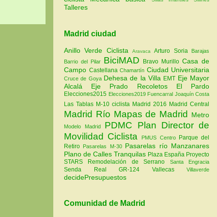
Talleres
Madrid ciudad
Anillo Verde Ciclista
Arturo Soria
Barajas
Aravaca
BiciMAD
Casa de
Bravo Murillo
Barrio del Pilar
Campo
Ciudad Universitaria
Castellana
Chamartín
Dehesa de la Villa
Eje Mayor
EMT
Cruce de Goya
Alcalá
Eje Prado Recoletos
El Pardo
Elecciones2015
Elecciones2019
Fuencarral
Joaquín Costa
Las Tablas
M-10 ciclista
Madrid 2016
Madrid Central
Madrid Río
Mapas de Madrid
Metro
PDMC Plan Director de
Modelo Madrid
Movilidad Ciclista
Parque del
PMUS Centro
Pasarelas río Manzanares
Retiro
Pasarelas M-30
Plano de Calles Tranquilas
Plaza España
Proyecto
STARS
Remodelación de Serrano
Santa Engracia
Senda Real GR-124
Vallecas
Villaverde
decidePresupuestos
Comunidad de Madrid