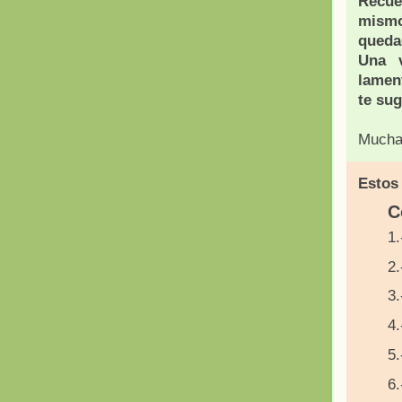
Recue
mismo
queda
Una v
lament
te sug
Muchas
Estos
C
1.
2.
3.
4.
5.
6.