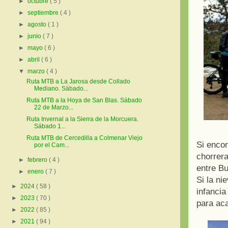
►
octubre
( 5 )
►
septiembre
( 4 )
►
agosto
( 1 )
►
junio
( 7 )
►
mayo
( 6 )
►
abril
( 6 )
▼
marzo
( 4 )
Ruta MTB a La Jarosa desde Collado
Mediano. Sábado...
Ruta MTB a la Hoya de San Blas. Sábado
22 de Marzo...
Ruta Invernal a la Sierra de la Morcuera.
Sábado 1...
Ruta MTB de Cercedilla a Colmenar Viejo
Si encon
por el Cam...
chorrer
►
febrero
( 4 )
entre Bu
►
enero
( 7 )
Si la ni
►
2024
( 58 )
infanci
►
2023
( 70 )
para aca
►
2022
( 85 )
►
2021
( 94 )