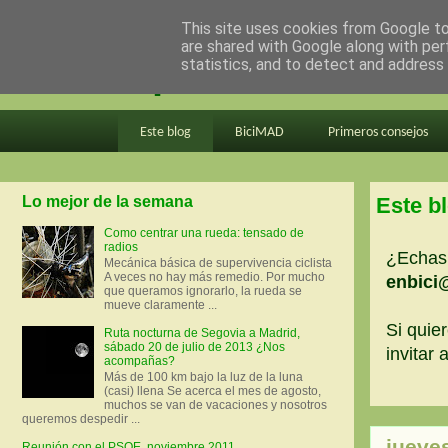
This site uses cookies from Google to 
are shared with Google along with per
en bici por madrid
statistics, and to detect and address
Este blog
BiciMAD
Primeros consejos
Lo mejor de la semana
Este b
Como centrar una rueda: tensado de
radios
¿Echas 
Mecánica básica de supervivencia ciclista
A veces no hay más remedio. Por mucho
enbici
que queramos ignorarlo, la rueda se
mueve claramente ...
Si quier
Ruta nocturna de Segovia a Madrid,
sábado 20 de julio de 2013 ¿Nos
invitar
acompañas?
Más de 100 km bajo la luz de la luna
(casi) llena Se acerca el mes de agosto,
muchos se van de vacaciones y nosotros
queremos despedir ...
jueve
Reunión con el PSOE, noviembre 2011