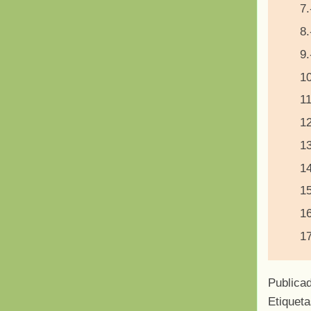
7.
8.
9.
10
11
12
13
14
15
16
17
Publica
Etiquet