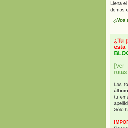
Llena el
demos e
¿Nos a
¿Tu 
esta
BLO
[Ver
ruta
Las fo
álbum
tu ema
apelli
Sólo h
IMPO