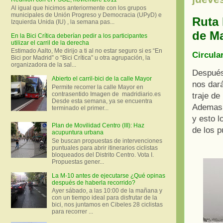
Al igual que hicimos anteriormente con los grupos
municipales de Unión Progreso y Democracia (UPyD) e
Ruta 
Izquierda Unida (IU) , la semana pas...
de Ma
En la Bici Crítica deberían pedir a los participantes
utilizar el carril de la derecha
Estimado Aalto, Me dirijo a ti al no estar seguro si es “En
Circula
Bici por Madrid” o “Bici Crítica” u otra agrupación, la
organizadora de la sal...
Después
Abierto el carril-bici de la calle Mayor
nos dará
Permite recorrer la calle Mayor en
contrasentido Imagen de madridiario.es
traje de
Desde esta semana, ya se encuentra
Ademas l
terminado el primer...
y esto 
Plan de Movilidad Centro (III): Haz
de los p
acupuntura urbana
Se buscan propuestas de intervenciones
puntuales para abrir itinerarios ciclistas
bloqueados del Distrito Centro. Vota I.
Propuestas gener...
La M-10 antes de ejecutarse ¿Qué opinas
después de haberla recorrido?
Ayer sábado, a las 10:00 de la mañana y
con un tiempo ideal para disfrutar de la
bici, nos juntamos en Cibeles 28 ciclistas
para recorrer ...