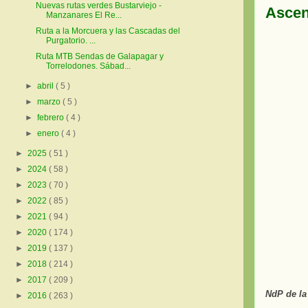
Nuevas rutas verdes Bustarviejo -
Ascen
Manzanares El Re...
Ruta a la Morcuera y las Cascadas del
Purgatorio. ...
Ruta MTB Sendas de Galapagar y
Torrelodones. Sábad...
►
abril
( 5 )
►
marzo
( 5 )
►
febrero
( 4 )
►
enero
( 4 )
►
2025
( 51 )
►
2024
( 58 )
►
2023
( 70 )
►
2022
( 85 )
►
2021
( 94 )
►
2020
( 174 )
►
2019
( 137 )
►
2018
( 214 )
►
2017
( 209 )
NdP de l
►
2016
( 263 )