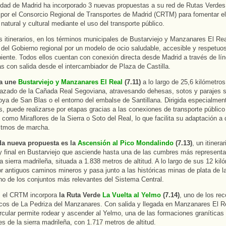
ad de Madrid ha incorporado 3 nuevas propuestas a su red de Rutas Verdes
por el Consorcio Regional de Transportes de Madrid (CRTM) para fomentar el 
natural y cultural mediante el uso del transporte público.
 itinerarios, en los términos municipales de Bustarviejo y Manzanares El Rea
 del Gobierno regional por un modelo de ocio saludable, accesible y respetuo
ente. Todos ellos cuentan con conexión directa desde Madrid a través de lí
as con salida desde el intercambiador de Plaza de Castilla.
ra une
Bustarviejo y Manzanares El Real
(7.11)
a lo largo de 25,6 kilómetros
trazado de la Cañada Real Segoviana, atravesando dehesas, sotos y parajes s
ya de San Blas o el entorno del embalse de Santillana. Dirigida especialmen
s, puede realizarse por etapas gracias a las conexiones de transporte público
 como Miraflores de la Sierra o Soto del Real, lo que facilita su adaptación a 
ritmos de marcha.
a nueva propuesta es la
Ascensión al Pico Mondalindo
(7.13)
, un itinerar
 y final en Bustarviejo que asciende hasta una de las cumbres más representa
a sierra madrileña, situada a 1.838 metros de altitud. A lo largo de sus 12 kil
or antiguos caminos mineros y pasa junto a las históricas minas de plata de 
uno de los conjuntos más relevantes del Sistema Central.
, el CRTM incorpora
la Ruta Verde
La Vuelta al Yelmo
(7.14)
, uno de los re
os de La Pedriza del Manzanares. Con salida y llegada en Manzanares El Re
ircular permite rodear y ascender al Yelmo, una de las formaciones granítica
es de la sierra madrileña, con 1.717 metros de altitud.