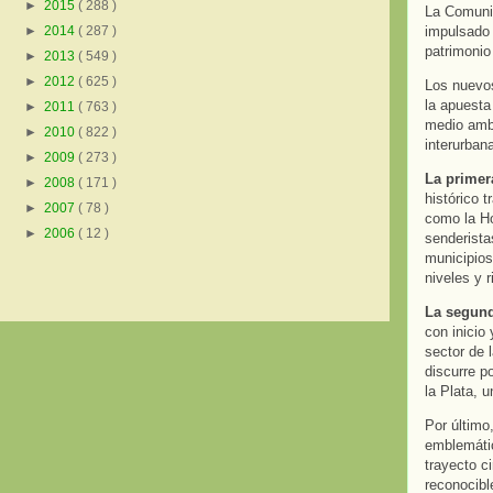
►
2015
( 288 )
La Comunid
impulsado 
►
2014
( 287 )
patrimonio 
►
2013
( 549 )
►
2012
( 625 )
Los nuevos
la apuesta
►
2011
( 763 )
medio ambi
►
2010
( 822 )
interurban
►
2009
( 273 )
La prime
►
2008
( 171 )
histórico 
►
2007
( 78 )
como la Ho
►
2006
( 12 )
senderista
municipios
niveles y 
La segund
con inicio
sector de l
discurre p
la Plata, 
Por último
emblemátic
trayecto c
reconocibl