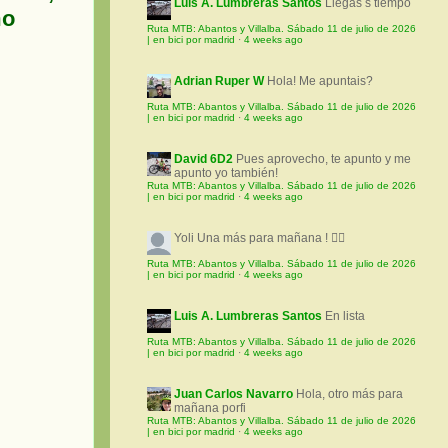
Luis A. Lumbreras Santos
Llegas s tiempo
mo
Ruta MTB: Abantos y Villalba. Sábado 11 de julio de 2026
| en bici por madrid
·
4 weeks ago
Adrian Ruper W
Hola! Me apuntais?
Ruta MTB: Abantos y Villalba. Sábado 11 de julio de 2026
| en bici por madrid
·
4 weeks ago
David 6D2
Pues aprovecho, te apunto y me
apunto yo también!
Ruta MTB: Abantos y Villalba. Sábado 11 de julio de 2026
| en bici por madrid
·
4 weeks ago
Yoli
Una más para mañana ! 🚵‍♀️
Ruta MTB: Abantos y Villalba. Sábado 11 de julio de 2026
| en bici por madrid
·
4 weeks ago
Luis A. Lumbreras Santos
En lista
Ruta MTB: Abantos y Villalba. Sábado 11 de julio de 2026
| en bici por madrid
·
4 weeks ago
Juan Carlos Navarro
Hola, otro más para
mañana porfi
Ruta MTB: Abantos y Villalba. Sábado 11 de julio de 2026
| en bici por madrid
·
4 weeks ago