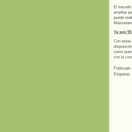
El trazado
amplias pa
puede real
Manzanare
Ya son 55
Con estas 
disposició
como puert
con la con
Publicado
Etiquetas