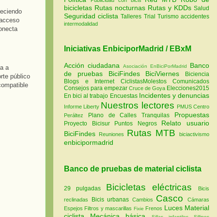
bicicletas
Rutas nocturnas
Rutas y KDDs
Salud
reciendo
Seguridad ciclista
Talleres
Trial
Turismo
accidentes
 acceso
intermodalidad
conecta
Iniciativas EnbiciporMadrid / EBxM
Acción ciudadana
Banco
Asociación EnBiciPorMadrid
a a
de pruebas
BiciFindes
BiciViernes
Biciencia
rte público
Blogs e Internet
CiclistasMolestos
Comunicados
compatible
Consejos para empezar
Elecciones2015
Cruce de Goya
Incidentes y denuncias
En bici al trabajo
Encuestas
Nuestros lectores
Informe Liberty
PMUS Centro
Propuestas
Plano de Calles Tranquilas
Peráltez
Relato usuario
Proyecto Bicisur
Puntos Negros
Rutas MTB
BiciFindes
Reuniones
biciactivismo
enbicipormadrid
Banco de pruebas de material ciclista
Bicicletas eléctricas
29 pulgadas
Bicis
Casco
Bicis urbanas
reclinadas
Cambios
Cámaras
Luces
Material
Espejos
Filtros y mascarillas
Frenos
Fixie
ciclista
Mecánica básica
Sillas infantiles
Sillines