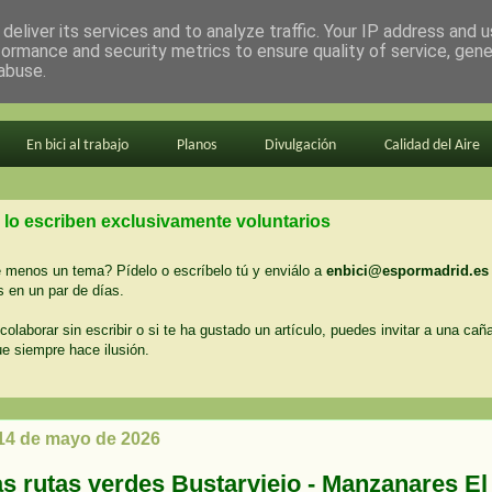
deliver its services and to analyze traffic. Your IP address and 
formance and security metrics to ensure quality of service, gen
abuse.
En bici al trabajo
Planos
Divulgación
Calidad del Aire
 lo escriben exclusivamente voluntarios
menos un tema? Pídelo o escríbelo tú y enviálo a
enbici@espormadrid.es
 en un par de días.
colaborar sin escribir o si te ha gustado un artículo, puedes invitar a una cañ
ue siempre hace ilusión.
 14 de mayo de 2026
s rutas verdes Bustarviejo - Manzanares El