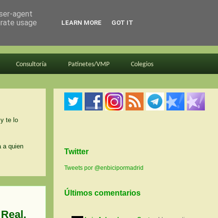
user-agent
erate usage
LEARN MORE
GOT IT
Consultoría
Patinetes/VMP
Colegios
y te lo
a a quien
Twitter
Tweets por @enbicipormadrid
Últimos comentarios
 Real,