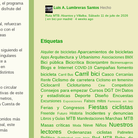
, el programa
Luis A. Lumbreras Santos
Hecho
disfrute del
Ruta MTB: Abantos y Villalba. Sábado 11 de julio de 2026
| en bici por madrid
·
4 weeks ago
l, refuerzan
so con el
neas
Etiquetas
 siguiendo el
Aparcamientos de bicicletas
Alquiler de bicicletas
ingulares
Arquitectura y Urbanismo
Apps
Asociaciones
BMX
te a
Bici pública
Bicicrítica
Bicienjambre
Bicimensajeros
 en
Blogs e Internet
Campañas fomento
COVID-19
distintos
Carril bici
bicicleta
Casco
Cercanías
Carril Bus
Ciclismo de carretera
Renfe
Ciclismo en femenino
Ciclocarril
Cicloturismo
Competición
Cine
io circular
Consejos para empezar
Cursos
DGT
Datos
DH
tivas de este
y estadísticas
Deporte
Diseño
Encuestas
ómetros,
Excursiones
Falsos mitos
Exposiciones
Famosos en bici
la Cuesta de
Fiestas ciclistas
Ferias y Congresos
Incidentes y denuncias
Freeride
Historia
Futuro
MTB
Marchas MTB
Libros y Guías
Manifestaciones
corridos más
Nuestros
al, este
Masas críticas
Niños
Nieve
Moda
s más
lectores
Ordenanzas ciclistas
Patinetes
Política
Red MTB
Robo de
Publicidad con bicis