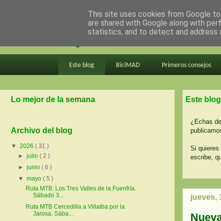
This site uses cookies from Google to 
are shared with Google along with per
en bici por madrid
statistics, and to detect and address 
Este blog
BiciMAD
Primeros consejos
Lo mejor de la semana
Este blog
¿Echas de 
Archivo del blog
publicamos
▼
2026
( 31 )
Si quieres 
►
julio
( 2 )
escribe, q
►
junio
( 6 )
▼
mayo
( 5 )
Ruta MTB: Los Tres Valles de la Fuenfría.
Sábado 3...
jueves,
Ruta MTB Cercedilla a Villalba por la
Jarosa. Sába...
Nueva