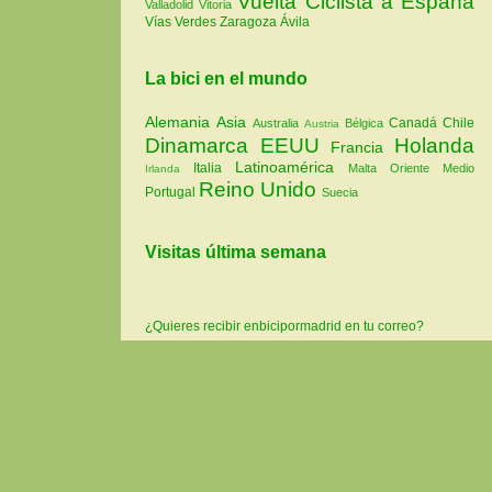
Vuelta Ciclista a España
Valladolid
Vitoria
Vías Verdes
Zaragoza
Ávila
La bici en el mundo
Alemania
Asia
Canadá
Chile
Australia
Bélgica
Austria
Dinamarca
EEUU
Holanda
Francia
Latinoamérica
Italia
Malta
Oriente Medio
Irlanda
Reino Unido
Portugal
Suecia
Visitas última semana
¿Quieres recibir enbicipormadrid en tu correo?