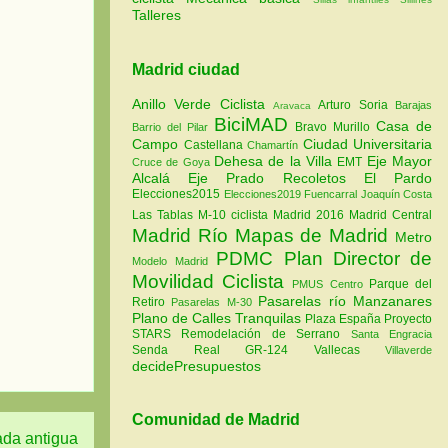
Talleres
Madrid ciudad
Anillo Verde Ciclista
Arturo Soria
Barajas
Aravaca
BiciMAD
Casa de
Bravo Murillo
Barrio del Pilar
Campo
Ciudad Universitaria
Castellana
Chamartín
Dehesa de la Villa
Eje Mayor
EMT
Cruce de Goya
Alcalá
Eje Prado Recoletos
El Pardo
Elecciones2015
Elecciones2019
Fuencarral
Joaquín Costa
Las Tablas
M-10 ciclista
Madrid 2016
Madrid Central
Madrid Río
Mapas de Madrid
Metro
PDMC Plan Director de
Modelo Madrid
Movilidad Ciclista
Parque del
PMUS Centro
Pasarelas río Manzanares
Retiro
Pasarelas M-30
Plano de Calles Tranquilas
Plaza España
Proyecto
STARS
Remodelación de Serrano
Santa Engracia
Senda Real GR-124
Vallecas
Villaverde
decidePresupuestos
Comunidad de Madrid
ada antigua