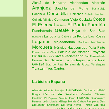
Alcalá de Henares
Alcobendas
Alcorcón
Aranjuez
Boadilla del Monte
Bustarviejo
Cercedilla
Canencia
Chinchón
Collado Mediano
Cotos
Colmenar Viejo
Coslada
Collado Villalba
El Escorial
El Pardo
Fuenfría
El Molar
Getafe
Fuenlabrada
Hoya de San Blas
La Bola
Las Rozas
La Pedriza
La Cabrera
Humanes
Leganés
Majadahonda
Moralzarzal
Miraflores
Morcuera
Navacerrada
Pinto
Móstoles
Parla
Pozuelo de Alarcón
Proyecto
Pontón de la Oliva
Bicisur
Rivas-Vaciamadrid
San Fernando de
Rascafría
Senda Real
San Sebastián de los Reyes
Henares
GR-124
Torrejón de Ardoz
Soto del Real
Torrelaguna
Tres Cantos
Transcam
La bici en España
Barcelona
Bilbao
Albacete
Alicante
Benidorm
Badajoz
Camino de Santiago
Burgos
Castellón
Cáceres
Granada
Córdoba
Gijón
Guadalajara
El Espinar
Gandía
San
Huesca
León
Murcia
Málaga
Mérida
Oviedo
Pamplona
Sebastián
Segovia
Sevilla
Valencia
Santander
Toledo