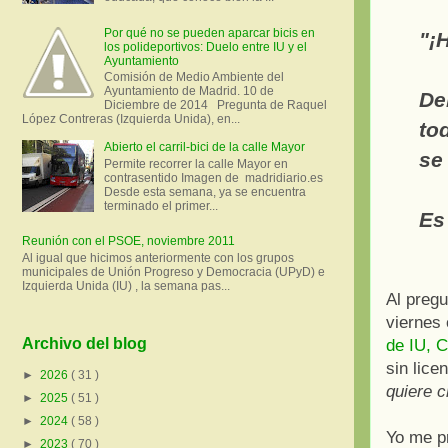
Por qué no se pueden aparcar bicis en
"¡
los polideportivos: Duelo entre IU y el
Ayuntamiento
Comisión de Medio Ambiente del
Ayuntamiento de Madrid. 10 de
De
Diciembre de 2014 Pregunta de Raquel
López Contreras (Izquierda Unida), en...
to
Abierto el carril-bici de la calle Mayor
se
Permite recorrer la calle Mayor en
contrasentido Imagen de madridiario.es
Desde esta semana, ya se encuentra
terminado el primer...
Es
Reunión con el PSOE, noviembre 2011
Al igual que hicimos anteriormente con los grupos
municipales de Unión Progreso y Democracia (UPyD) e
Izquierda Unida (IU) , la semana pas...
Al pregu
viernes 
Archivo del blog
de IU, 
sin lice
►
2026
( 31 )
quiere c
►
2025
( 51 )
►
2024
( 58 )
Yo me p
►
2023
( 70 )