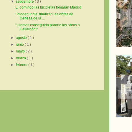
▼
septiembre
( 3 )
El domingo las bicicletas tomarán Madrid
Fotodenuncia: finalizan las obras de
Dehesa de la ...
"¡Hemos conseguido pararle las obras a
Gallardón!"
►
agosto
( 1 )
►
junio
( 1 )
►
mayo
( 2 )
►
marzo
( 1 )
►
febrero
( 1 )