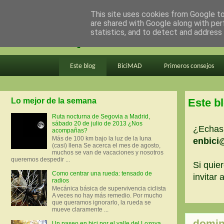
This site uses cookies from Google to 
are shared with Google along with per
en bici por madrid
statistics, and to detect and address
Este blog
BiciMAD
Primeros consejos
Lo mejor de la semana
Este b
Ruta nocturna de Segovia a Madrid,
sábado 20 de julio de 2013 ¿Nos
¿Echas 
acompañas?
Más de 100 km bajo la luz de la luna
enbici
(casi) llena Se acerca el mes de agosto,
muchos se van de vacaciones y nosotros
queremos despedir ...
Si quier
Como centrar una rueda: tensado de
invitar
radios
Mecánica básica de supervivencia ciclista
A veces no hay más remedio. Por mucho
que queramos ignorarlo, la rueda se
mueve claramente ...
domin
Un paseo en bici por el valle del Lozoya.