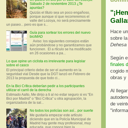
Sábado 2 de noviembre 2013 ¿Te
apuntas?
"¡Hem
Quizás el título sea un poco engañoso,
porque aunque sí que recorreremos el
Galla
valle del Lozoya, no será precisamente
un paseo... pero es que s...
Hace un
Guía para sortear los errores del nuevo
biciMAD
sobre la
Aviso: los siguientes consejos están
Dehesa d
aún probándose y no garantizamos que
funcionen. El a rtículo se ha modificado
en 26 ocasiones a pa...
Según el
Lo que opine un ciclista es irrelevante para legislar
finales
sobre el casco
El principal criterio debe de ser el aumento en la
cogido m
seguridad vial Desde que la DGT lanzó en Febrero de
obras y 
2013 la propuesta de que todo ci...
En la Bici Crítica deberían pedir a los participantes
utilizar el carril de la derecha
Al llega
Estimado Aalto, Me dirijo a ti al no estar seguro si es “En
autode
Bici por Madrid” o “Bici Crítica” u otra agrupación, la
organizadora de la sal...
de vein
"informa
No todos los policías son así... por suerte
Me gustaría empezar este artículo
diciendo que en la Policía Municipal de
Madrid hay gente muy profesional, muy
educada, que conoce bien la ...