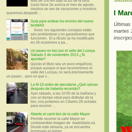
Más de 100 km bajo la luz de la luna
(casi) llena Se acerca el mes de agosto,
muchos se van de vacaciones y nosotros
I Mar
queremos despedir ...
Guía para sortear los errores del nuevo
Últimas 
biciMAD
Aviso: los siguientes consejos están
martes 1
aún probándose y no garantizamos que
inscripc
funcionen. El a rtículo se ha modificado
en 26 ocasiones a pa...
Un paseo en bici por el valle del Lozoya.
Sábado 2 de noviembre 2013 ¿Te
apuntas?
Quizás el título sea un poco engañoso,
porque aunque sí que recorreremos el
valle del Lozoya, no será precisamente
un paseo... pero es que s...
La M-10 antes de ejecutarse ¿Qué opinas
después de haberla recorrido?
Ayer sábado, a las 10:00 de la mañana y
con un tiempo ideal para disfrutar de la
bici, nos juntamos en Cibeles 28 ciclistas
para recorrer ...
Abierto el carril-bici de la calle Mayor
Permite recorrer la calle Mayor en
contrasentido Imagen de madridiario.es
Desde esta semana, ya se encuentra
terminado el primer...