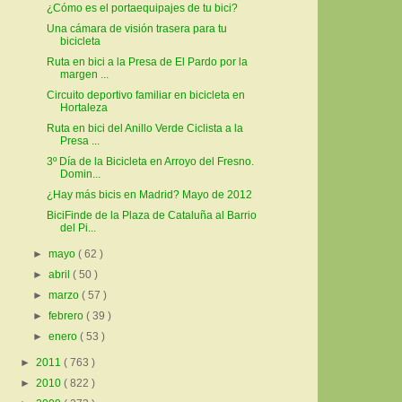
¿Cómo es el portaequipajes de tu bici?
Una cámara de visión trasera para tu
bicicleta
Ruta en bici a la Presa de El Pardo por la
margen ...
Circuito deportivo familiar en bicicleta en
Hortaleza
Ruta en bici del Anillo Verde Ciclista a la
Presa ...
3º Día de la Bicicleta en Arroyo del Fresno.
Domin...
¿Hay más bicis en Madrid? Mayo de 2012
BiciFinde de la Plaza de Cataluña al Barrio
del Pi...
►
mayo
( 62 )
►
abril
( 50 )
►
marzo
( 57 )
►
febrero
( 39 )
►
enero
( 53 )
►
2011
( 763 )
►
2010
( 822 )