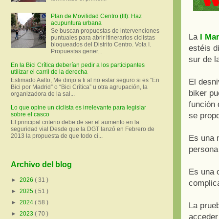
Plan de Movilidad Centro (III): Haz
acupuntura urbana
Se buscan propuestas de intervenciones
La
I Ma
puntuales para abrir itinerarios ciclistas
bloqueados del Distrito Centro. Vota I.
estéis d
Propuestas gener...
sur de 
En la Bici Crítica deberían pedir a los participantes
utilizar el carril de la derecha
Estimado Aalto, Me dirijo a ti al no estar seguro si es “En
El desni
Bici por Madrid” o “Bici Crítica” u otra agrupación, la
biker pu
organizadora de la sal...
función
Lo que opine un ciclista es irrelevante para legislar
se propo
sobre el casco
El principal criterio debe de ser el aumento en la
seguridad vial Desde que la DGT lanzó en Febrero de
2013 la propuesta de que todo ci...
Es una m
persona 
Archivo del blog
Es una 
►
2026
( 31 )
complic
►
2025
( 51 )
►
2024
( 58 )
La prueb
►
2023
( 70 )
acceder