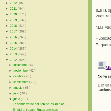
►
2022
( 85 )
►
2021
( 94 )
¡Es la o
►
2020
( 174 )
vuestra
►
2019
( 137 )
►
2018
( 214 )
Más inf
►
2017
( 209 )
►
2016
( 263 )
Publica
►
2015
( 288 )
Etiquet
►
2014
( 287 )
►
2013
( 549 )
▼
2012
( 625 )
►
diciembre
( 43 )
►
noviembre
( 42 )
►
octubre
( 48 )
►
septiembre
( 72 )
►
agosto
( 68 )
►
julio
( 40 )
▼
junio
( 51 )
La senda verde del tren de los 40 días
En bici al trabajo: Rutas previstas