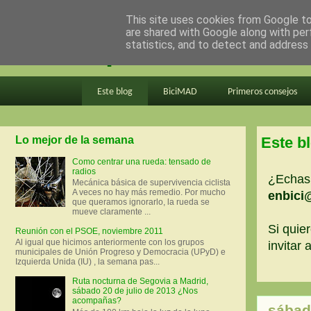
This site uses cookies from Google to 
are shared with Google along with per
en bici por madrid
statistics, and to detect and address
Este blog
BiciMAD
Primeros consejos
Lo mejor de la semana
Este b
Como centrar una rueda: tensado de
radios
¿Echas 
Mecánica básica de supervivencia ciclista
A veces no hay más remedio. Por mucho
enbici
que queramos ignorarlo, la rueda se
mueve claramente ...
Si quier
Reunión con el PSOE, noviembre 2011
Al igual que hicimos anteriormente con los grupos
invitar
municipales de Unión Progreso y Democracia (UPyD) e
Izquierda Unida (IU) , la semana pas...
Ruta nocturna de Segovia a Madrid,
sábado 20 de julio de 2013 ¿Nos
acompañas?
sábad