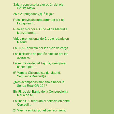
Sale a concurso la ejecución del eje
ciclista Mayo...
26 o 29 pulgadas ¿qué elijo?
Rutas previstas para aprender a ir al
trabajo en l...
Ruta en bici por el GR-124 de Madrid a
Manzanares ...
Video promocional de Create rodado en
Madrid
La FNAC apuesta por las bicis de carga
Las bicicletas no podrán circular por las
aceras e...
La senda verde del Tajuña, ideal para
hacer a pie ...
9ª Marcha Ciclonudista de Madrid.
Seguimos Desnud@...
¿Nos acompañas mañana a hacer la
Senda Real GR-124?
BiciFinde del Barrio de la Concepción a
María de M...
La línea C-9 reanuda el servicio en entre
Cercedil...
2ª Marcha en bici por el decrecimiento