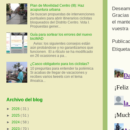
Plan de Movilidad Centro (III): Haz
Deseamo
acupuntura urbana
Se buscan propuestas de intervenciones
Gracias 
puntuales para abrir itinerarios ciclistas
el mante
bloqueados del Distrito Centro. Vota I.
Propuestas gener...
vuestra 
Guía para sortear los errores del nuevo
biciMAD
Publica
Aviso: los siguientes consejos están
aún probándose y no garantizamos que
Etiquet
funcionen. El a rtículo se ha modificado
en 26 ocasiones a pa...
¿Casco obligatorio para los ciclistas?
10 preguntas para entender la polémica
Si acabas de llegar de vacaciones y
recibes varios tweets con el tema
#noalca...
Archivo del blog
►
2026
( 31 )
►
2025
( 51 )
►
2024
( 58 )
►
2023
( 70 )