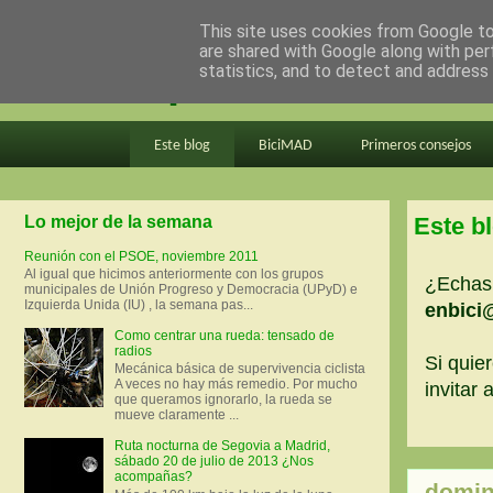
This site uses cookies from Google to 
are shared with Google along with per
en bici por madrid
statistics, and to detect and address
Este blog
BiciMAD
Primeros consejos
Lo mejor de la semana
Este b
Reunión con el PSOE, noviembre 2011
Al igual que hicimos anteriormente con los grupos
¿Echas 
municipales de Unión Progreso y Democracia (UPyD) e
Izquierda Unida (IU) , la semana pas...
enbici
Como centrar una rueda: tensado de
radios
Si quier
Mecánica básica de supervivencia ciclista
A veces no hay más remedio. Por mucho
invitar
que queramos ignorarlo, la rueda se
mueve claramente ...
Ruta nocturna de Segovia a Madrid,
sábado 20 de julio de 2013 ¿Nos
acompañas?
domin