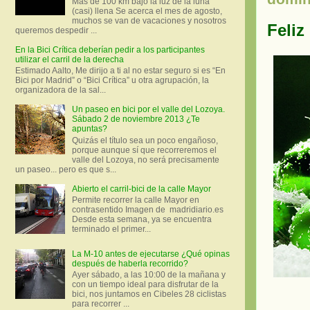
Más de 100 km bajo la luz de la luna
(casi) llena Se acerca el mes de agosto,
muchos se van de vacaciones y nosotros
Feliz
queremos despedir ...
En la Bici Crítica deberían pedir a los participantes
utilizar el carril de la derecha
Estimado Aalto, Me dirijo a ti al no estar seguro si es “En
Bici por Madrid” o “Bici Crítica” u otra agrupación, la
organizadora de la sal...
Un paseo en bici por el valle del Lozoya.
Sábado 2 de noviembre 2013 ¿Te
apuntas?
Quizás el título sea un poco engañoso,
porque aunque sí que recorreremos el
valle del Lozoya, no será precisamente
un paseo... pero es que s...
Abierto el carril-bici de la calle Mayor
Permite recorrer la calle Mayor en
contrasentido Imagen de madridiario.es
Desde esta semana, ya se encuentra
terminado el primer...
La M-10 antes de ejecutarse ¿Qué opinas
después de haberla recorrido?
Ayer sábado, a las 10:00 de la mañana y
con un tiempo ideal para disfrutar de la
bici, nos juntamos en Cibeles 28 ciclistas
para recorrer ...