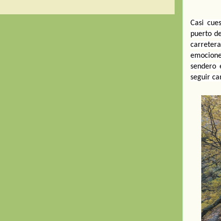
Casi cue
puerto de
carretera
emocione
sendero 
seguir ca