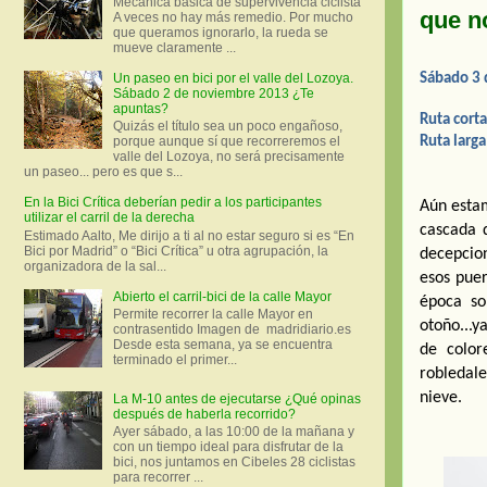
Mecánica básica de supervivencia ciclista
que n
A veces no hay más remedio. Por mucho
que queramos ignorarlo, la rueda se
mueve claramente ...
Sábado 3 
Un paseo en bici por el valle del Lozoya.
Sábado 2 de noviembre 2013 ¿Te
apuntas?
Ruta cort
Quizás el título sea un poco engañoso,
porque aunque sí que recorreremos el
Ruta larg
valle del Lozoya, no será precisamente
un paseo... pero es que s...
En la Bici Crítica deberían pedir a los participantes
Aún estam
utilizar el carril de la derecha
cascada 
Estimado Aalto, Me dirijo a ti al no estar seguro si es “En
Bici por Madrid” o “Bici Crítica” u otra agrupación, la
decepcio
organizadora de la sal...
esos puer
Abierto el carril-bici de la calle Mayor
época so
Permite recorrer la calle Mayor en
otoño...y
contrasentido Imagen de madridiario.es
Desde esta semana, ya se encuentra
de color
terminado el primer...
robledal
nieve.
La M-10 antes de ejecutarse ¿Qué opinas
después de haberla recorrido?
Ayer sábado, a las 10:00 de la mañana y
con un tiempo ideal para disfrutar de la
bici, nos juntamos en Cibeles 28 ciclistas
para recorrer ...