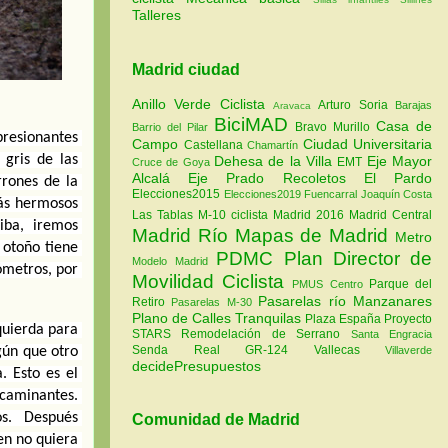
Talleres
Madrid ciudad
Anillo Verde Ciclista
Arturo Soria
Barajas
Aravaca
BiciMAD
Casa de
Bravo Murillo
Barrio del Pilar
resionantes 
Campo
Ciudad Universitaria
Castellana
Chamartín
gris de las 
Dehesa de la Villa
Eje Mayor
EMT
Cruce de Goya
Alcalá
Eje Prado Recoletos
El Pardo
rones de la 
Elecciones2015
Elecciones2019
Fuencarral
Joaquín Costa
ás hermosos 
Las Tablas
M-10 ciclista
Madrid 2016
Madrid Central
ba, iremos 
Madrid Río
Mapas de Madrid
Metro
otoño tiene 
PDMC Plan Director de
Modelo Madrid
ómetros, por 
Movilidad Ciclista
Parque del
PMUS Centro
Pasarelas río Manzanares
Retiro
Pasarelas M-30
Plano de Calles Tranquilas
Plaza España
Proyecto
quierda para 
STARS
Remodelación de Serrano
Santa Engracia
Senda Real GR-124
Vallecas
Villaverde
ún que otro 
decidePresupuestos
 Esto es el 
caminantes. 
s.  Después 
Comunidad de Madrid
n no quiera 