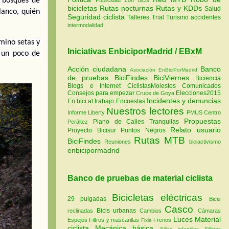
 bosques de 
bicicletas
Rutas nocturnas
Rutas y KDDs
Salud
anco, quién 
Seguridad ciclista
Talleres
Trial
Turismo
accidentes
intermodalidad
mino setas y 
Iniciativas EnbiciporMadrid / EBxM
 un poco de 
Acción ciudadana
Banco
Asociación EnBiciPorMadrid
de pruebas
BiciFindes
BiciViernes
Biciencia
Blogs e Internet
CiclistasMolestos
Comunicados
Consejos para empezar
Elecciones2015
Cruce de Goya
Incidentes y denuncias
En bici al trabajo
Encuestas
Nuestros lectores
Informe Liberty
PMUS Centro
Propuestas
Plano de Calles Tranquilas
Peráltez
Relato usuario
Proyecto Bicisur
Puntos Negros
Rutas MTB
BiciFindes
Reuniones
biciactivismo
enbicipormadrid
Banco de pruebas de material ciclista
Bicicletas eléctricas
29 pulgadas
Bicis
Casco
Bicis urbanas
reclinadas
Cambios
Cámaras
Luces
Material
Espejos
Filtros y mascarillas
Frenos
Fixie
ciclista
Mecánica básica
Sillas infantiles
Sillines