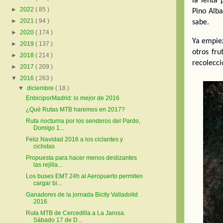
la lenta 
►
2022
( 85 )
Pino Alba
►
2021
( 94 )
sabe.
►
2020
( 174 )
Ya empiez
►
2019
( 137 )
otros fru
►
2018
( 214 )
recolecci
►
2017
( 209 )
▼
2016
( 263 )
▼
diciembre
( 18 )
EnbiciporMadrid: lo mejor de 2016
¿Qué Rutas MTB haremos en 2017?
Ruta nocturna por los senderos del Pardo,
Domigo 1...
Feliz Navidad 2016 a los ciclantes y
ciclistas
Propuesta para hacer menos deslizantes
las rejilla...
Los buses EMT 24h al Aeropuerto permiten
cargar bi...
Ganadores de la jornada Bicity Valladolid
2016
Ruta MTB de Cercedilla a La Jarosa.
Sábado 17 de D...