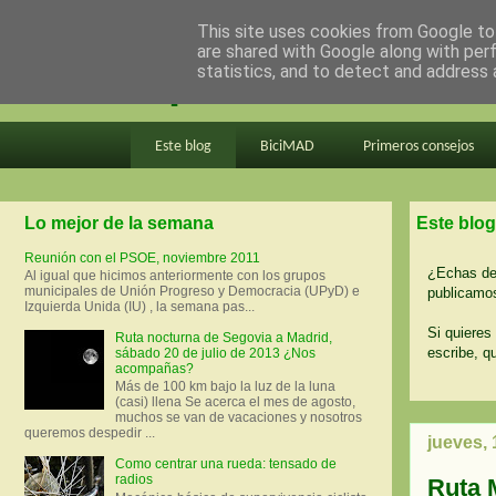
This site uses cookies from Google to 
are shared with Google along with per
en bici por madrid
statistics, and to detect and address 
Este blog
BiciMAD
Primeros consejos
Lo mejor de la semana
Este blog
Reunión con el PSOE, noviembre 2011
¿Echas de 
Al igual que hicimos anteriormente con los grupos
municipales de Unión Progreso y Democracia (UPyD) e
publicamos
Izquierda Unida (IU) , la semana pas...
Si quieres 
Ruta nocturna de Segovia a Madrid,
escribe, q
sábado 20 de julio de 2013 ¿Nos
acompañas?
Más de 100 km bajo la luz de la luna
(casi) llena Se acerca el mes de agosto,
muchos se van de vacaciones y nosotros
queremos despedir ...
jueves, 
Como centrar una rueda: tensado de
radios
Ruta 