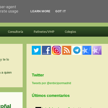
user-agent
erate usage
LEARN MORE
GOT IT
Consultoría
Patinetes/VMP
Colegios
y te lo
a a quien
Twitter
Tweets por @enbicipormadrid
Últimos comentarios
toñal