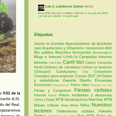
Luis A. Lumbreras Santos
Hecho
Ruta MTB: Abantos y Villalba. Sábado 11 de julio de 2026
| en bici por madrid
·
4 weeks ago
Etiquetas
Aparcamientos de bicicletas
Alquiler de bicicletas
Arquitectura y Urbanismo
Apps
Asociaciones
BMX
Bici pública
Bicicrítica
Bicienjambre
Bicimensajeros
Blogs e Internet
Campañas fomento
COVID-19
Carril bici
bicicleta
Casco
Cercanías
Carril Bus
Ciclismo de carretera
Renfe
Ciclismo en femenino
Ciclocarril
Cicloturismo
Competición
Cine
Consejos para empezar
Cursos
DGT
Datos
DH
y estadísticas
Deporte
Diseño
Encuestas
Excursiones
Falsos mitos
Exposiciones
Famosos en bici
Fiestas ciclistas
Ferias y Congresos
s 
9:02 de la 
Incidentes y denuncias
Freeride
Historia
Futuro
martín 8:35, 
MTB
Marchas MTB
Libros y Guías
Manifestaciones
Nuestros
o del Real, 
Masas críticas
Niños
Nieve
Moda
lectores
empezaremos 
Ordenanzas ciclistas
Patinetes
Política
Red MTB
Robo de
Publicidad con bicis