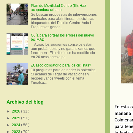
Plan de Movilidad Centro (III): Haz
acupuntura urbana
Se buscan propuestas de intervenciones
puntuales para abrir itinerarios ciclistas
bloqueados del Distrito Centro. Vota I.
Propuestas gener...
Guía para sortear los errores del nuevo
biciMAD
Aviso: los siguientes consejos están
aún probándose y no garantizamos que
funcionen. El a rtículo se ha modificado
en 26 ocasiones a pa...
¿Casco obligatorio para los ciclistas?
10 preguntas para entender la polémica
Si acabas de llegar de vacaciones y
recibes varios tweets con el tema
#noalca...
Archivo del blog
En esta o
►
2026
( 31 )
mañana
 
►
2025
( 51 )
Colmenar 
►
2024
( 58 )
para ten
►
2023
( 70 )