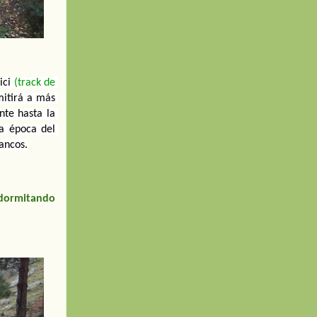
ici 
(
track de 
itirá a más 
te hasta la 
a época del 
lancos.
 dormitando 