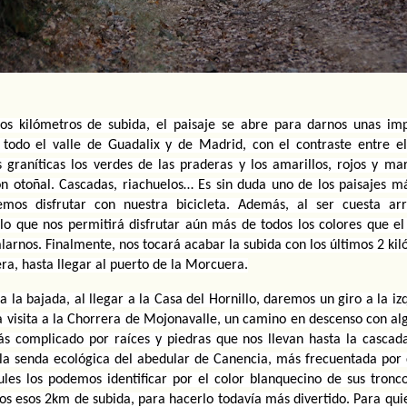
mos kilómetros de subida, el paisaje se abre para darnos unas imp
 todo el valle de Guadalix y de Madrid, con el contraste entre el 
graníticas los verdes de las praderas y los amarillos, rojos y mar
n otoñal. Cascadas, riachuelos… Es sin duda uno de los paisajes m
mos disfrutar con nuestra bicicleta. Además, al ser cuesta arri
lo que nos permitirá disfrutar aún más de todos los colores que el 
larnos. Finalmente, nos tocará acabar la subida con los últimos 2 kil
era, hasta llegar al puerto de la Morcuera.
da la bajada, al llegar a la Casa del Hornillo, daremos un giro a la iz
 visita a la Chorrera de Mojonavalle, un camino en descenso con alg
 complicado por raíces y piedras que nos llevan hasta la cascada.
 la senda ecológica del abedular de Canencia, más frecuentada por 
les los podemos identificar por el color blanquecino de sus tronco
s esos 2km de subida, para hacerlo todavía más divertido. Para quie