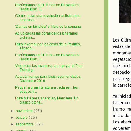
Escúchanos en 11 Tubos de Darwinians
Radio Bike. T...
Cómo iniciar una revolución ciclista en tu
empresa...
'Damas en bicicleta' el libro de la semana
Adjudicadas las obras de los itinerarios
ciclistas...
Los últi
Ruta invernal por las Zetas de la Pedriza,
vistas de
sábado ...
montañas 
Escúchanos en 11 Tubos de Darwinians
Radio Bike. T...
vegetació
que pode
Vídeo con las razones para apoyar el Plan
Estratég...
despacio 
Aparcamientos para bicis recomendados.
para rega
Diciembre 2016
la carret
Pequeña gran literatura a pedales... los
peques ti...
Ya inicia
Ruta MTB por Canencia y Morcuera. Un
clásico otoña...
hacer una
tramo más
►
noviembre
( 25 )
inicio de
►
octubre
( 25 )
Los abedu
►
septiembre
( 32 )
volveremo