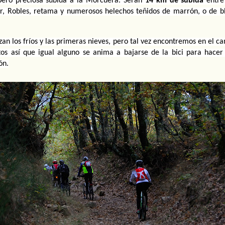
pero preciosa subida a la Morcuera. Serán 
14 km de subida
 entre
r, Robles, retama y numerosos helechos teñidos de marrón, o de bl
an los fríos y las primeras nieves, pero tal vez encontremos en el ca
tos así que igual alguno se anima a bajarse de la bici para hacer
ón.