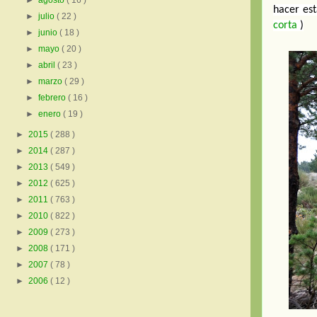
►
agosto
( 16 )
hacer est
►
julio
( 22 )
corta
 )
►
junio
( 18 )
►
mayo
( 20 )
►
abril
( 23 )
►
marzo
( 29 )
►
febrero
( 16 )
►
enero
( 19 )
►
2015
( 288 )
►
2014
( 287 )
►
2013
( 549 )
►
2012
( 625 )
►
2011
( 763 )
►
2010
( 822 )
►
2009
( 273 )
►
2008
( 171 )
►
2007
( 78 )
►
2006
( 12 )