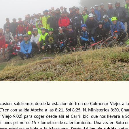
casión, saldremos desde la estación de tren de Colmenar Viejo, a la
(Tren con salida Atocha a las 8:21, Sol 8:25; N. Ministerios 8:30, Cha
Viejo 9:02) para coger desde ahí el Carril bici que nos llevará a Sot
er unos primeros 15 kilómetros de calentamiento. Una vez en Soto 