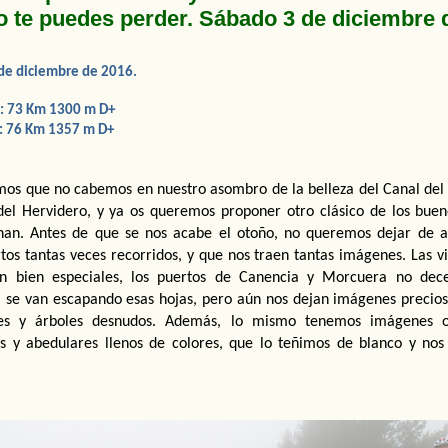
o te puedes perder. Sábado 3 de diciembre 
de diciembre de 2016.
a: 73 Km 1300 m D+  
a: 76 Km 1357 m D+ 
os que no cabemos en nuestro asombro de la belleza del Canal del G
del Hervidero, y ya os queremos proponer otro clásico de los buen
nan. Antes de que se nos acabe el otoño, no queremos dejar de a
tos tantas veces recorridos, y que nos traen tantas imágenes. Las vis
n bien especiales, los puertos de Canencia y Morcuera no dece
a se van escapando esas hojas, pero aún nos dejan imágenes preciosa
es y árboles desnudos. Además, lo mismo tenemos imágenes ot
es y abedulares llenos de colores, que lo teñimos de blanco y nos