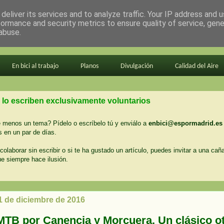
deliver its services and to analyze traffic. Your IP address and 
formance and security metrics to ensure quality of service, gen
abuse.
En bici al trabajo
Planos
Divulgación
Calidad del Aire
 lo escriben exclusivamente voluntarios
menos un tema? Pídelo o escríbelo tú y enviálo a
enbici@espormadrid.es
 en un par de días.
colaborar sin escribir o si te ha gustado un artículo, puedes invitar a una cañ
ue siempre hace ilusión.
1 de diciembre de 2016
MTB por Canencia y Morcuera. Un clásico o