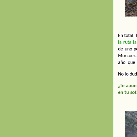
En total,
la ruta l
de uno po
Morcuera
año, que 
No lo dud
¿Te apun
en tu sof