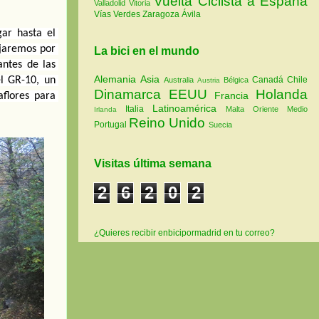
Vuelta Ciclista a España
Valladolid
Vitoria
Vías Verdes
Zaragoza
Ávila
ar hasta el 
jaremos por 
La bici en el mundo
ntes de las 
Alemania
Asia
l GR-10, un 
Canadá
Chile
Australia
Bélgica
Austria
Dinamarca
EEUU
Holanda
Francia
lores para 
Latinoamérica
Italia
Malta
Oriente Medio
Irlanda
Reino Unido
Portugal
Suecia
Visitas última semana
2
6
2
0
2
¿Quieres recibir enbicipormadrid en tu correo?