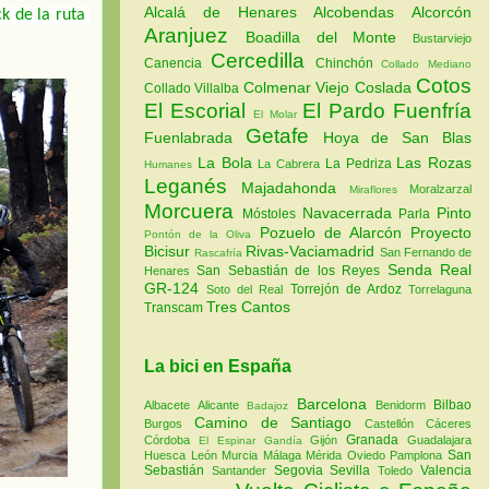
Alcalá de Henares
Alcobendas
Alcorcón
k de la ruta 
Aranjuez
Boadilla del Monte
Bustarviejo
Cercedilla
Canencia
Chinchón
Collado Mediano
Cotos
Colmenar Viejo
Coslada
Collado Villalba
El Escorial
El Pardo
Fuenfría
El Molar
Getafe
Fuenlabrada
Hoya de San Blas
La Bola
Las Rozas
La Pedriza
La Cabrera
Humanes
Leganés
Majadahonda
Moralzarzal
Miraflores
Morcuera
Navacerrada
Pinto
Móstoles
Parla
Pozuelo de Alarcón
Proyecto
Pontón de la Oliva
Bicisur
Rivas-Vaciamadrid
San Fernando de
Rascafría
Senda Real
San Sebastián de los Reyes
Henares
GR-124
Torrejón de Ardoz
Soto del Real
Torrelaguna
Tres Cantos
Transcam
La bici en España
Barcelona
Bilbao
Albacete
Alicante
Benidorm
Badajoz
Camino de Santiago
Burgos
Castellón
Cáceres
Granada
Córdoba
Gijón
Guadalajara
El Espinar
Gandía
San
Huesca
León
Murcia
Málaga
Mérida
Oviedo
Pamplona
Sebastián
Segovia
Sevilla
Valencia
Santander
Toledo