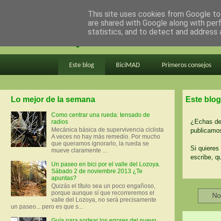
This site uses cookies from Google to 
are shared with Google along with per
en bici por madrid
statistics, and to detect and address 
Este blog
BiciMAD
Primeros consejos
Lo mejor de la semana
Este blog
Como centrar una rueda: tensado de
¿Echas de 
radios
Mecánica básica de supervivencia ciclista
publicamos
A veces no hay más remedio. Por mucho
que queramos ignorarlo, la rueda se
Si quieres 
mueve claramente ...
escribe, q
Un paseo en bici por el valle del Lozoya.
Sábado 2 de noviembre 2013 ¿Te
apuntas?
Quizás el título sea un poco engañoso,
porque aunque sí que recorreremos el
No
valle del Lozoya, no será precisamente
un paseo... pero es que s...
Guía para sortear los errores del nuevo