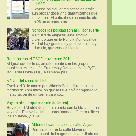
biciMAD
Aviso: los siguientes consejos están
aún probándose y no garantizamos que
funcionen. El a rtículo se ha modificado
en 26 ocasiones a pa...
No todos los policías son así... por suerte
Me gustaría empezar este artículo
diciendo que en la Policía Municipal de
Madrid hay gente muy profesional, muy
educada, que conoce bien la ...
Reunión con el PSOE, noviembre 2011
Al igual que hicimos anteriormente con los grupos
municipales de Unión Progreso y Democracia (UPyD) e
Izquierda Unida (IU) , la semana pas...
A favor del carné de bici
Escrito el 3 de marzo por Wheels Se ha filtrado a los
medios de comunicación que la DGT está barajando la
instauración de un carné para co...
Voy en bici porque me sale de los coj...
Hoy recorrí Madrid de punta a punta con la bicicleta una
vez más. Estuve haciendo unos "mandaos" -como dicen
los abuelos-, y la ve...
Abierto el carril-bici de la calle Mayor
Permite recorrer la calle Mayor en
contrasentido Imagen de madridiario.es