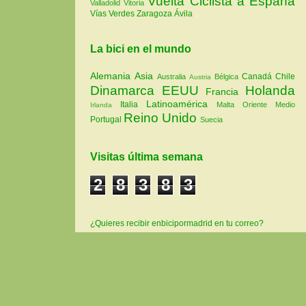
Vuelta Ciclista a España
Valladolid
Vitoria
Vías Verdes
Zaragoza
Ávila
La bici en el mundo
Alemania
Asia
Canadá
Chile
Australia
Bélgica
Austria
Dinamarca
EEUU
Holanda
Francia
Latinoamérica
Italia
Malta
Oriente Medio
Irlanda
Reino Unido
Portugal
Suecia
Visitas última semana
2
8
3
8
3
¿Quieres recibir enbicipormadrid en tu correo?