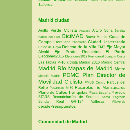
Talleres
Madrid ciudad
Anillo Verde Ciclista
Arturo Soria
Barajas
Aravaca
BiciMAD
Casa de
Bravo Murillo
Barrio del Pilar
Campo
Ciudad Universitaria
Castellana
Chamartín
Dehesa de la Villa
Eje Mayor
EMT
Cruce de Goya
Alcalá
Eje Prado Recoletos
El Pardo
Elecciones2015
Elecciones2019
Fuencarral
Joaquín Costa
Las Tablas
M-10 ciclista
Madrid 2016
Madrid Central
Madrid Río
Mapas de Madrid
Metro
PDMC Plan Director de
Modelo Madrid
Movilidad Ciclista
Parque del
PMUS Centro
Pasarelas río Manzanares
Retiro
Pasarelas M-30
Plano de Calles Tranquilas
Plaza España
Proyecto
STARS
Remodelación de Serrano
Santa Engracia
Senda Real GR-124
Vallecas
Villaverde
decidePresupuestos
Comunidad de Madrid