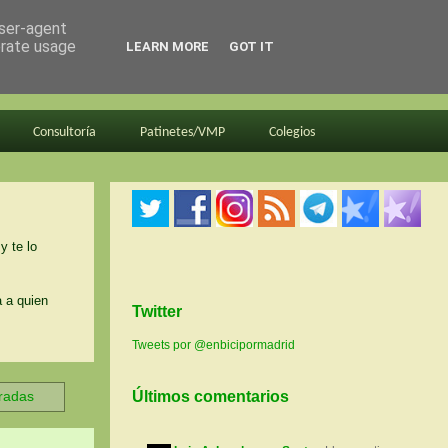
user-agent
erate usage
LEARN MORE
GOT IT
Consultoría
Patinetes/VMP
Colegios
y te lo
a a quien
Twitter
Tweets por @enbicipormadrid
tradas
Últimos comentarios