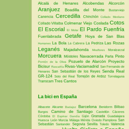
Alcalá de Henares
Alcobendas
Alcorcón
Aranjuez
Boadilla del Monte
Bustarviejo
Cercedilla
Canencia
Chinchón
Collado Mediano
Cotos
Colmenar Viejo
Coslada
Collado Villalba
El Escorial
El Pardo
Fuenfría
El Molar
Getafe
Fuenlabrada
Hoya de San Blas
La Bola
Las Rozas
La Pedriza
La Cabrera
Humanes
Leganés
Majadahonda
Moralzarzal
Miraflores
Morcuera
Navacerrada
Pinto
Móstoles
Parla
Pozuelo de Alarcón
Proyecto
Pontón de la Oliva
Bicisur
Rivas-Vaciamadrid
San Fernando de
Rascafría
Senda Real
San Sebastián de los Reyes
Henares
GR-124
Torrejón de Ardoz
Soto del Real
Torrelaguna
Tres Cantos
Transcam
La bici en España
Barcelona
Bilbao
Albacete
Alicante
Benidorm
Badajoz
Camino de Santiago
Burgos
Castellón
Cáceres
Granada
Córdoba
Gijón
Guadalajara
El Espinar
Gandía
San
Huesca
León
Murcia
Málaga
Mérida
Oviedo
Pamplona
Sebastián
Segovia
Sevilla
Valencia
Santander
Toledo