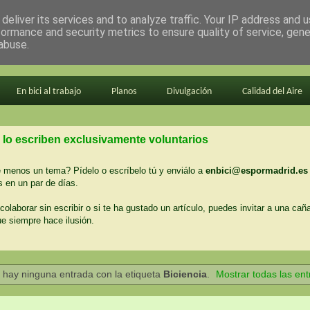
deliver its services and to analyze traffic. Your IP address and 
formance and security metrics to ensure quality of service, gen
abuse.
En bici al trabajo
Planos
Divulgación
Calidad del Aire
 lo escriben exclusivamente voluntarios
menos un tema? Pídelo o escríbelo tú y enviálo a
enbici@espormadrid.es
 en un par de días.
colaborar sin escribir o si te ha gustado un artículo, puedes invitar a una cañ
ue siempre hace ilusión.
 hay ninguna entrada con la etiqueta
Biciencia
.
Mostrar todas las en