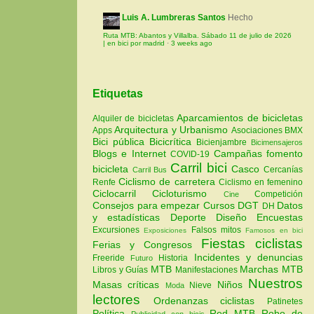
Luis A. Lumbreras Santos
Hecho
Ruta MTB: Abantos y Villalba. Sábado 11 de julio de 2026
| en bici por madrid
·
3 weeks ago
Etiquetas
Aparcamientos de bicicletas
Alquiler de bicicletas
Arquitectura y Urbanismo
Apps
Asociaciones
BMX
Bici pública
Bicicrítica
Bicienjambre
Bicimensajeros
Blogs e Internet
Campañas fomento
COVID-19
Carril bici
bicicleta
Casco
Cercanías
Carril Bus
Ciclismo de carretera
Renfe
Ciclismo en femenino
Ciclocarril
Cicloturismo
Competición
Cine
Consejos para empezar
Cursos
DGT
Datos
DH
y estadísticas
Deporte
Diseño
Encuestas
Excursiones
Falsos mitos
Exposiciones
Famosos en bici
Fiestas ciclistas
Ferias y Congresos
Incidentes y denuncias
Freeride
Historia
Futuro
MTB
Marchas MTB
Libros y Guías
Manifestaciones
Nuestros
Masas críticas
Niños
Nieve
Moda
lectores
Ordenanzas ciclistas
Patinetes
Política
Red MTB
Robo de
Publicidad con bicis