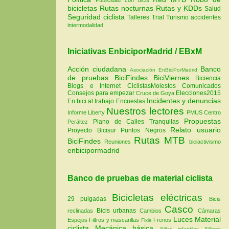
bicicletas
Rutas nocturnas
Rutas y KDDs
Salud
Seguridad ciclista
Talleres
Trial
Turismo
accidentes
intermodalidad
Iniciativas EnbiciporMadrid / EBxM
Acción ciudadana
Banco
Asociación EnBiciPorMadrid
de pruebas
BiciFindes
BiciViernes
Biciencia
Blogs e Internet
CiclistasMolestos
Comunicados
Consejos para empezar
Elecciones2015
Cruce de Goya
Incidentes y denuncias
En bici al trabajo
Encuestas
Nuestros lectores
Informe Liberty
PMUS Centro
Propuestas
Plano de Calles Tranquilas
Peráltez
Relato usuario
Proyecto Bicisur
Puntos Negros
Rutas MTB
BiciFindes
Reuniones
biciactivismo
enbicipormadrid
Banco de pruebas de material ciclista
Bicicletas eléctricas
29 pulgadas
Bicis
Casco
Bicis urbanas
reclinadas
Cambios
Cámaras
Luces
Material
Espejos
Filtros y mascarillas
Frenos
Fixie
ciclista
Mecánica básica
Sillas infantiles
Sillines