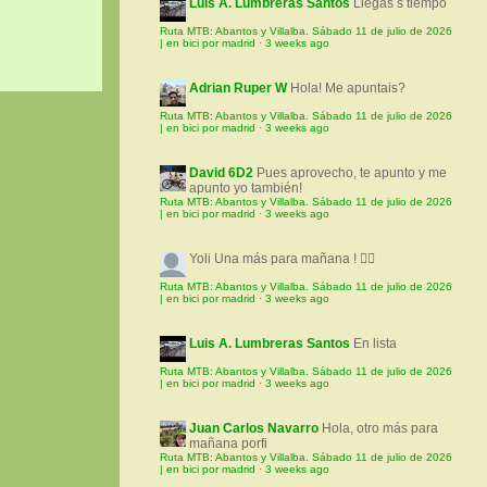
Luis A. Lumbreras Santos
Llegas s tiempo
Ruta MTB: Abantos y Villalba. Sábado 11 de julio de 2026
| en bici por madrid
·
3 weeks ago
Adrian Ruper W
Hola! Me apuntais?
Ruta MTB: Abantos y Villalba. Sábado 11 de julio de 2026
| en bici por madrid
·
3 weeks ago
David 6D2
Pues aprovecho, te apunto y me
apunto yo también!
Ruta MTB: Abantos y Villalba. Sábado 11 de julio de 2026
| en bici por madrid
·
3 weeks ago
Yoli
Una más para mañana ! 🚵‍♀️
Ruta MTB: Abantos y Villalba. Sábado 11 de julio de 2026
| en bici por madrid
·
3 weeks ago
Luis A. Lumbreras Santos
En lista
Ruta MTB: Abantos y Villalba. Sábado 11 de julio de 2026
| en bici por madrid
·
3 weeks ago
Juan Carlos Navarro
Hola, otro más para
mañana porfi
Ruta MTB: Abantos y Villalba. Sábado 11 de julio de 2026
| en bici por madrid
·
3 weeks ago