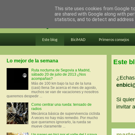
This site uses cookies from Google to 
are shared with Google along with per
en bici por madrid
statistics, and to detect and address
Este blog
BiciMAD
Primeros consejos
Lo mejor de la semana
Este b
Ruta nocturna de Segovia a Madrid,
sábado 20 de julio de 2013 ¿Nos
¿Echas 
acompañas?
Más de 100 km bajo la luz de la luna
enbici
(casi) llena Se acerca el mes de agosto,
muchos se van de vacaciones y nosotros
queremos despedir ...
Si quier
Como centrar una rueda: tensado de
invitar
radios
Mecánica básica de supervivencia ciclista
A veces no hay más remedio. Por mucho
que queramos ignorarlo, la rueda se
mueve claramente ...
marte
Un paseo en bici por el valle del Lozoya.