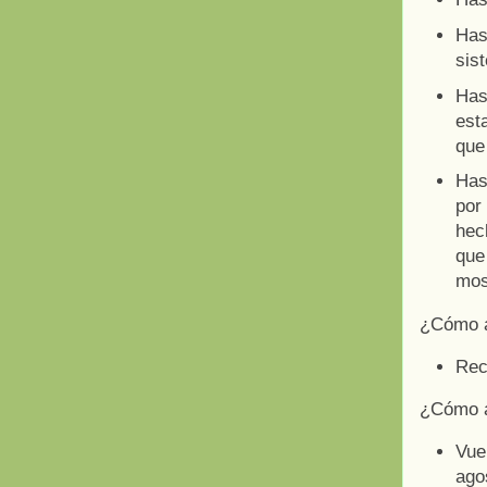
Has
sis
Has
est
que
Has
por
hec
que
mos
¿Cómo ar
Re
¿Cómo a
Vuel
ago