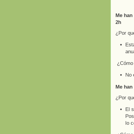
Me han 
2h
¿Por qu
Est
anu
¿Cómo 
No 
Me han 
¿Por qu
El 
Pos
lo 