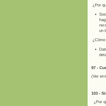
¿Por q
Sos
hag
rec
un b
¿Cómo a
Dat
det
97 - Cu
(Ver err
103 - S
¿Por q