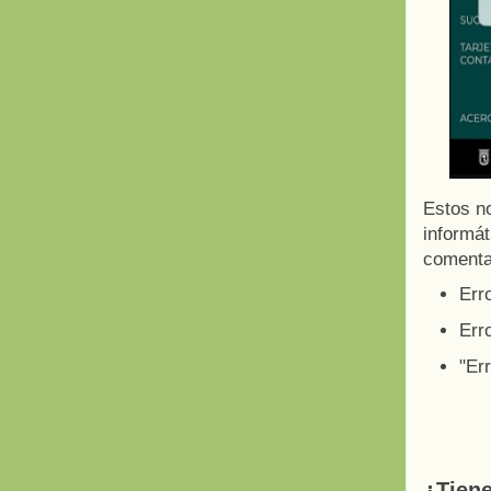
Estos n
informát
comenta
Erro
Erro
"Er
¿Tien