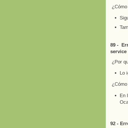
¿Cómo a
Sig
Tam
89 - Er
service
¿Por q
Lo 
¿Cómo 
En 
Oca
92 - Er