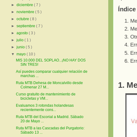
►
diciembre
( 7 )
Índice
►
noviembre
( 5 )
►
octubre
( 8 )
Me
►
septiembre
( 7 )
Me
►
agosto
( 3 )
Ot
►
julio
( 1 )
Er
►
junio
( 5 )
Er
▼
mayo
( 10 )
Er
MIS 10.000 DEL SOPLAO...¡NO HAY DOS
SIN TRES!
Así puedes comparar cualquier relación de
marchas ...
1. M
Ruta MTB Dehesa de Moncalvillo desde
Colmenar 27 M...
Curso gratuito de mantenimiento de
bicicletas y VM...
Evaluamos 3 rotondas holandesas
recientemente cons...
Ruta MTB del Escorial a Madrid. Sábado
20 de Mayo ...
Ruta MTB a las Cascadas del Purgatorio:
Sábado 13 ...