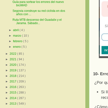
Guía para sortear los errores del nuevo
biciMAD
Segovia construye su red ciclista en dos
años con ...
Ruta MTB descenso del Guadalix y el
Jarama. Sábado...
►
abril
( 4 )
►
marzo
( 10 )
►
febrero
( 5 )
►
enero
( 5 )
►
2022
( 85 )
►
2021
( 94 )
►
2020
( 174 )
►
2019
( 137 )
10- Err
►
2018
( 214 )
►
2017
( 209 )
¿Por q
►
2016
( 263 )
Si 
►
2015
( 288 )
rec
►
2014
( 287 )
►
2013
( 549 )
¿Cómo a