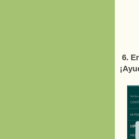
6. E
¡Ayu