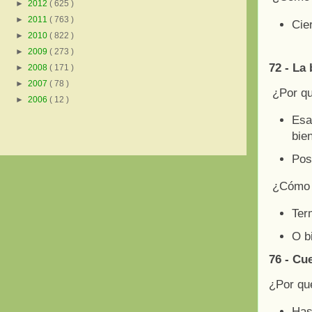
►
2012
( 625 )
►
2011
( 763 )
Cier
►
2010
( 822 )
►
2009
( 273 )
72 - La
►
2008
( 171 )
►
2007
( 78 )
¿Por q
►
2006
( 12 )
Esa
bien
Pos
¿Cómo 
Ter
O b
76 - Cu
¿Por qu
Has 