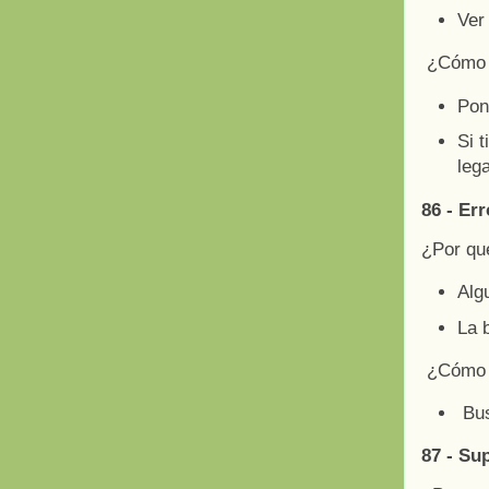
Ver
¿Cómo a
Po
Si 
leg
86 - Err
¿Por qu
Algu
La 
¿Cómo 
Bus
87 - Su