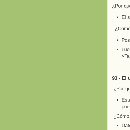
¿Por qu
El 
¿Cómo a
Pos
Lue
>Ta
93 - El
¿Por q
Est
pue
¿Cómo a
Dat