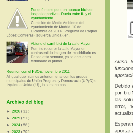
Por qué no se pueden aparcar bicis en
los polideportivos: Duelo entre IU y el
Ayuntamiento
Comisión de Medio Ambiente del
Ayuntamiento de Madrid. 10 de
Diciembre de 2014 Pregunta de Raquel
López Contreras (Izquierda Unida), en...
Abierto el carril-bici de la calle Mayor
Permite recorrer la calle Mayor en
contrasentido Imagen de madridiario.es
Desde esta semana, ya se encuentra
Aviso: 
terminado el primer...
funcion
Reunión con el PSOE, noviembre 2011
aportaci
Al igual que hicimos anteriormente con los grupos
municipales de Unión Progreso y Democracia (UPyD) e
Izquierda Unida (IU) , la semana pas...
Debido a
por bici
las sol
Archivo del blog
error, 
►
2026
( 31 )
actuali
►
2025
( 51 )
Esperam
►
2024
( 58 )
aportar 
▼
2023
( 70 )