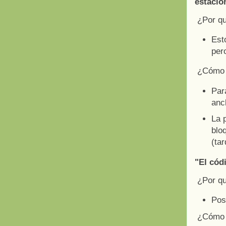
estació
¿Por q
Est
per
¿Cómo a
Para
anc
La 
blo
(ta
"El cód
¿Por q
Pos
¿Cómo a