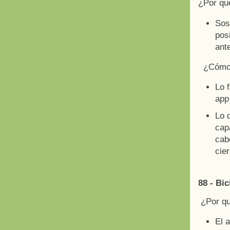
¿Por qu
Sos
pos
ant
¿Cómo 
Lo f
app 
Lo d
cap
cab
cie
88 - Bi
¿Por q
El 