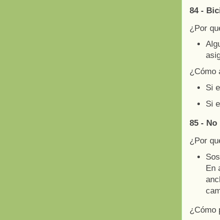
84 - Bi
¿Por qu
Alg
asi
¿Cómo a
Si e
Si 
85 - No
¿Por qu
Sos
En 
ancl
cam
¿Cómo p