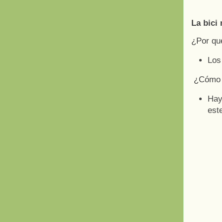
La bici
¿Por qu
Los 
¿Cómo 
Hay
est