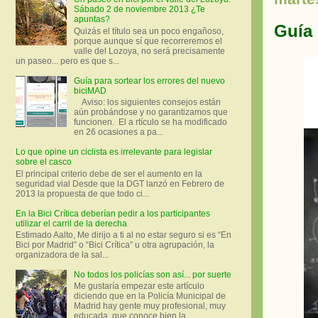
Sábado 2 de noviembre 2013 ¿Te
apuntas?
Guía 
Quizás el título sea un poco engañoso,
porque aunque sí que recorreremos el
valle del Lozoya, no será precisamente
un paseo... pero es que s...
Guía para sortear los errores del nuevo
biciMAD
Aviso: los siguientes consejos están
aún probándose y no garantizamos que
funcionen. El a rtículo se ha modificado
en 26 ocasiones a pa...
Lo que opine un ciclista es irrelevante para legislar
sobre el casco
El principal criterio debe de ser el aumento en la
seguridad vial Desde que la DGT lanzó en Febrero de
2013 la propuesta de que todo ci...
En la Bici Crítica deberían pedir a los participantes
utilizar el carril de la derecha
Estimado Aalto, Me dirijo a ti al no estar seguro si es “En
Bici por Madrid” o “Bici Crítica” u otra agrupación, la
organizadora de la sal...
No todos los policías son así... por suerte
Me gustaría empezar este artículo
diciendo que en la Policía Municipal de
Madrid hay gente muy profesional, muy
educada, que conoce bien la ...