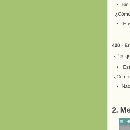
Bic
¿Cómo 
Hay
400 - E
¿Por q
Est
¿Cómo a
Nad
2. M