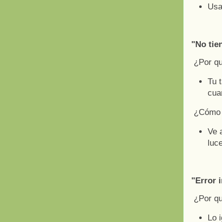
Usa
"No tie
¿Por q
Tu 
cua
¿Cómo a
Ve 
luc
"Error 
¿Por q
Lo 