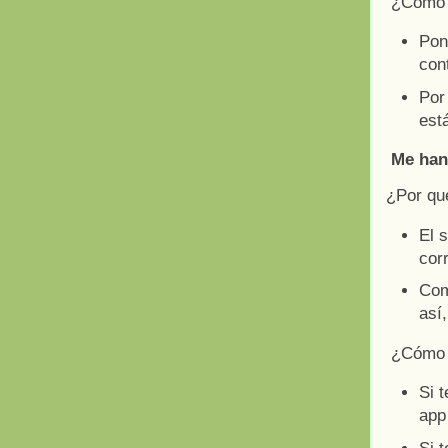
¿Cómo 
Pon
con
Por
est
Me han
¿Por qu
El 
cor
Com
así,
¿Cómo 
Si 
app