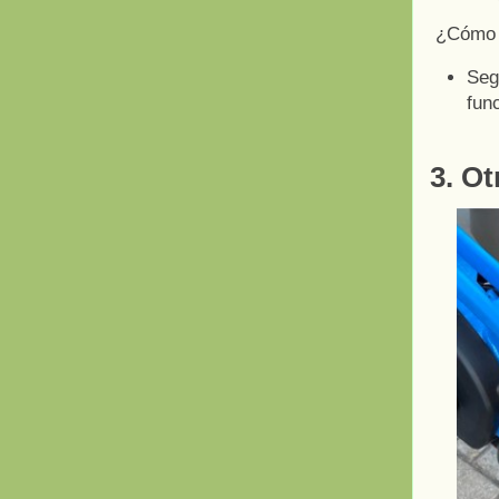
¿Cómo a
Seg
fun
3. Ot