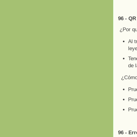
96 - QR
¿Por q
Al 
ley
Ten
de 
¿Cómo ar
Prue
Prue
Pru
96 - Er