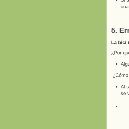
Si 
una
5. E
La bici
¿Por qu
Alg
¿Cómo 
Al 
se 