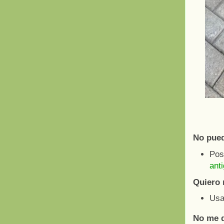
No pued
Pos
ant
Quiero 
Usa 
No me d