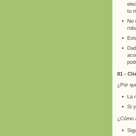
ele
tu 
No 
roba
Est
Dad
aco
pod
81 - Cl
¿Por qu
La 
Si 
¿Cómo a
Sig