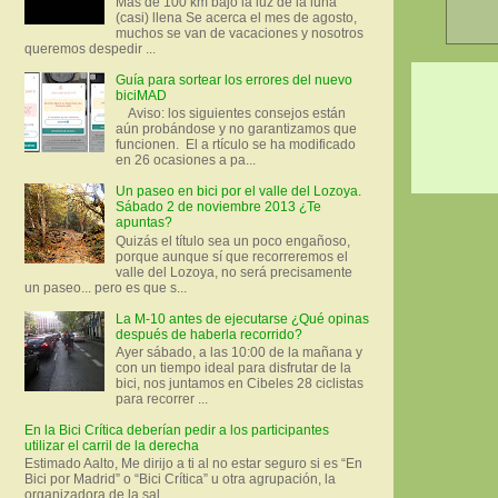
Más de 100 km bajo la luz de la luna
(casi) llena Se acerca el mes de agosto,
muchos se van de vacaciones y nosotros
queremos despedir ...
Guía para sortear los errores del nuevo
biciMAD
Aviso: los siguientes consejos están
aún probándose y no garantizamos que
funcionen. El a rtículo se ha modificado
en 26 ocasiones a pa...
Un paseo en bici por el valle del Lozoya.
Sábado 2 de noviembre 2013 ¿Te
apuntas?
Quizás el título sea un poco engañoso,
porque aunque sí que recorreremos el
valle del Lozoya, no será precisamente
un paseo... pero es que s...
La M-10 antes de ejecutarse ¿Qué opinas
después de haberla recorrido?
Ayer sábado, a las 10:00 de la mañana y
con un tiempo ideal para disfrutar de la
bici, nos juntamos en Cibeles 28 ciclistas
para recorrer ...
En la Bici Crítica deberían pedir a los participantes
utilizar el carril de la derecha
Estimado Aalto, Me dirijo a ti al no estar seguro si es “En
Bici por Madrid” o “Bici Crítica” u otra agrupación, la
organizadora de la sal...