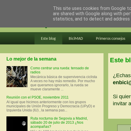
This site uses cookies from Google to 
are shared with Google along with per
en bici por madrid
statistics, and to detect and address
Este blog
BiciMAD
Primeros consejos
Lo mejor de la semana
Este b
Como centrar una rueda: tensado de
radios
¿Echas 
Mecánica básica de supervivencia ciclista
A veces no hay más remedio. Por mucho
enbici
que queramos ignorarlo, la rueda se
mueve claramente ...
Si quier
Reunión con el PSOE, noviembre 2011
Al igual que hicimos anteriormente con los grupos
invitar
municipales de Unión Progreso y Democracia (UPyD) e
Izquierda Unida (IU) , la semana pas...
Ruta nocturna de Segovia a Madrid,
sábado 20 de julio de 2013 ¿Nos
acompañas?