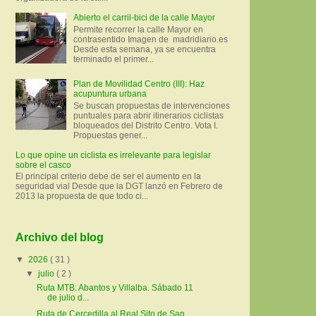
Abierto el carril-bici de la calle Mayor
Permite recorrer la calle Mayor en
contrasentido Imagen de madridiario.es
Desde esta semana, ya se encuentra
terminado el primer...
Plan de Movilidad Centro (III): Haz
acupuntura urbana
Se buscan propuestas de intervenciones
puntuales para abrir itinerarios ciclistas
bloqueados del Distrito Centro. Vota I.
Propuestas gener...
Lo que opine un ciclista es irrelevante para legislar
sobre el casco
El principal criterio debe de ser el aumento en la
seguridad vial Desde que la DGT lanzó en Febrero de
2013 la propuesta de que todo ci...
Archivo del blog
▼
2026
( 31 )
▼
julio
( 2 )
Ruta MTB: Abantos y Villalba. Sábado 11
de julio d...
Ruta de Cercedilla al Real Sito de San