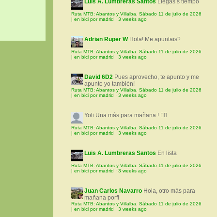
Luis A. Lumbreras Santos
Llegas s tiempo
Ruta MTB: Abantos y Villalba. Sábado 11 de julio de 2026
| en bici por madrid
·
3 weeks ago
Adrian Ruper W
Hola! Me apuntais?
Ruta MTB: Abantos y Villalba. Sábado 11 de julio de 2026
| en bici por madrid
·
3 weeks ago
David 6D2
Pues aprovecho, te apunto y me
apunto yo también!
Ruta MTB: Abantos y Villalba. Sábado 11 de julio de 2026
| en bici por madrid
·
3 weeks ago
Yoli
Una más para mañana ! 🚵‍♀️
Ruta MTB: Abantos y Villalba. Sábado 11 de julio de 2026
| en bici por madrid
·
3 weeks ago
Luis A. Lumbreras Santos
En lista
Ruta MTB: Abantos y Villalba. Sábado 11 de julio de 2026
| en bici por madrid
·
3 weeks ago
Juan Carlos Navarro
Hola, otro más para
mañana porfi
Ruta MTB: Abantos y Villalba. Sábado 11 de julio de 2026
| en bici por madrid
·
3 weeks ago