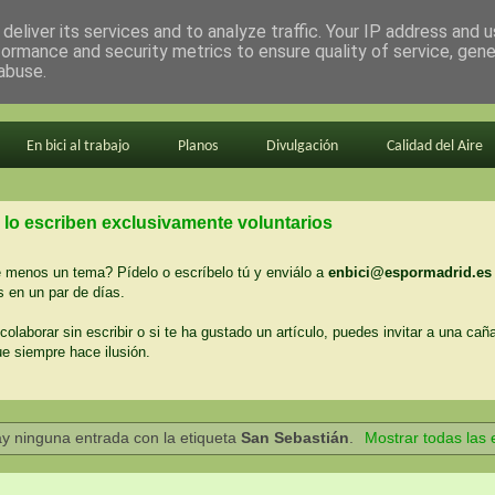
deliver its services and to analyze traffic. Your IP address and 
formance and security metrics to ensure quality of service, gen
abuse.
En bici al trabajo
Planos
Divulgación
Calidad del Aire
 lo escriben exclusivamente voluntarios
menos un tema? Pídelo o escríbelo tú y enviálo a
enbici@espormadrid.es
 en un par de días.
colaborar sin escribir o si te ha gustado un artículo, puedes invitar a una cañ
ue siempre hace ilusión.
y ninguna entrada con la etiqueta
San Sebastián
.
Mostrar todas las 