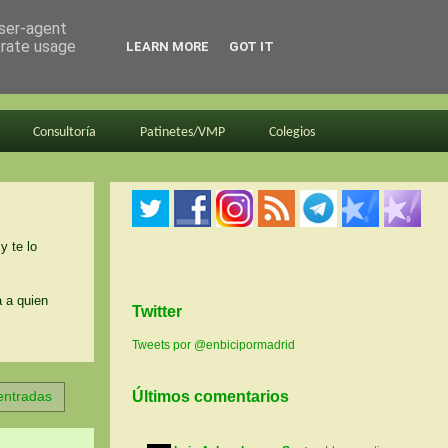
user-agent
erate usage
LEARN MORE
GOT IT
Consultoría
Patinetes/VMP
Colegios
y te lo
a a quien
Twitter
Tweets por @enbicipormadrid
entradas
Últimos comentarios