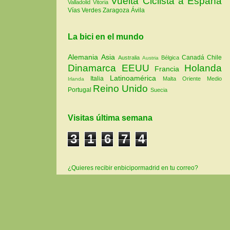
Vuelta Ciclista a España
Valladolid
Vitoria
Vías Verdes
Zaragoza
Ávila
La bici en el mundo
Alemania
Asia
Canadá
Chile
Australia
Bélgica
Austria
Dinamarca
EEUU
Holanda
Francia
Latinoamérica
Italia
Malta
Oriente Medio
Irlanda
Reino Unido
Portugal
Suecia
Visitas última semana
3
1
6
7
4
¿Quieres recibir enbicipormadrid en tu correo?