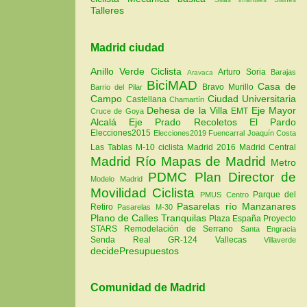
Talleres
Madrid ciudad
Anillo Verde Ciclista
Arturo Soria
Barajas
Aravaca
BiciMAD
Casa de
Bravo Murillo
Barrio del Pilar
Campo
Ciudad Universitaria
Castellana
Chamartín
Dehesa de la Villa
Eje Mayor
EMT
Cruce de Goya
Alcalá
Eje Prado Recoletos
El Pardo
Elecciones2015
Elecciones2019
Fuencarral
Joaquín Costa
Las Tablas
M-10 ciclista
Madrid 2016
Madrid Central
Madrid Río
Mapas de Madrid
Metro
PDMC Plan Director de
Modelo Madrid
Movilidad Ciclista
Parque del
PMUS Centro
Pasarelas río Manzanares
Retiro
Pasarelas M-30
Plano de Calles Tranquilas
Plaza España
Proyecto
STARS
Remodelación de Serrano
Santa Engracia
Senda Real GR-124
Vallecas
Villaverde
decidePresupuestos
Comunidad de Madrid