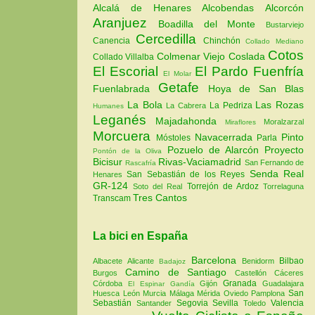
Alcalá de Henares
Alcobendas
Alcorcón
Aranjuez
Boadilla del Monte
Bustarviejo
Cercedilla
Canencia
Chinchón
Collado Mediano
Cotos
Colmenar Viejo
Coslada
Collado Villalba
El Escorial
El Pardo
Fuenfría
El Molar
Getafe
Fuenlabrada
Hoya de San Blas
La Bola
Las Rozas
La Pedriza
La Cabrera
Humanes
Leganés
Majadahonda
Moralzarzal
Miraflores
Morcuera
Navacerrada
Pinto
Móstoles
Parla
Pozuelo de Alarcón
Proyecto
Pontón de la Oliva
Bicisur
Rivas-Vaciamadrid
San Fernando de
Rascafría
Senda Real
San Sebastián de los Reyes
Henares
GR-124
Torrejón de Ardoz
Soto del Real
Torrelaguna
Tres Cantos
Transcam
La bici en España
Barcelona
Bilbao
Albacete
Alicante
Benidorm
Badajoz
Camino de Santiago
Burgos
Castellón
Cáceres
Granada
Córdoba
Gijón
Guadalajara
El Espinar
Gandía
San
Huesca
León
Murcia
Málaga
Mérida
Oviedo
Pamplona
Sebastián
Segovia
Sevilla
Valencia
Santander
Toledo