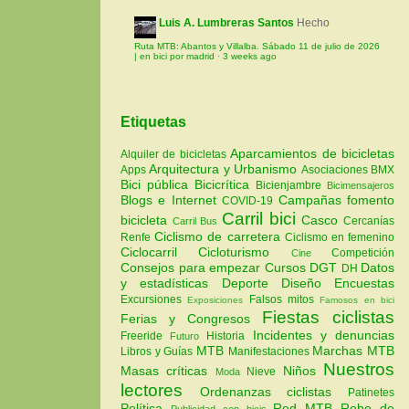
Luis A. Lumbreras Santos
Hecho
Ruta MTB: Abantos y Villalba. Sábado 11 de julio de 2026
| en bici por madrid
·
3 weeks ago
Etiquetas
Aparcamientos de bicicletas
Alquiler de bicicletas
Arquitectura y Urbanismo
Apps
Asociaciones
BMX
Bici pública
Bicicrítica
Bicienjambre
Bicimensajeros
Blogs e Internet
Campañas fomento
COVID-19
Carril bici
bicicleta
Casco
Cercanías
Carril Bus
Ciclismo de carretera
Renfe
Ciclismo en femenino
Ciclocarril
Cicloturismo
Competición
Cine
Consejos para empezar
Cursos
DGT
Datos
DH
y estadísticas
Deporte
Diseño
Encuestas
Excursiones
Falsos mitos
Exposiciones
Famosos en bici
Fiestas ciclistas
Ferias y Congresos
Incidentes y denuncias
Freeride
Historia
Futuro
MTB
Marchas MTB
Libros y Guías
Manifestaciones
Nuestros
Masas críticas
Niños
Nieve
Moda
lectores
Ordenanzas ciclistas
Patinetes
Política
Red MTB
Robo de
Publicidad con bicis