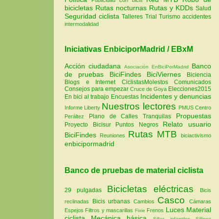
bicicletas
Rutas nocturnas
Rutas y KDDs
Salud
Seguridad ciclista
Talleres
Trial
Turismo
accidentes
intermodalidad
Iniciativas EnbiciporMadrid / EBxM
Acción ciudadana
Banco
Asociación EnBiciPorMadrid
de pruebas
BiciFindes
BiciViernes
Biciencia
Blogs e Internet
CiclistasMolestos
Comunicados
Consejos para empezar
Elecciones2015
Cruce de Goya
Incidentes y denuncias
En bici al trabajo
Encuestas
Nuestros lectores
Informe Liberty
PMUS Centro
Propuestas
Plano de Calles Tranquilas
Peráltez
Relato usuario
Proyecto Bicisur
Puntos Negros
Rutas MTB
BiciFindes
Reuniones
biciactivismo
enbicipormadrid
Banco de pruebas de material ciclista
Bicicletas eléctricas
29 pulgadas
Bicis
Casco
Bicis urbanas
reclinadas
Cambios
Cámaras
Luces
Material
Espejos
Filtros y mascarillas
Frenos
Fixie
ciclista
Mecánica básica
Sillas infantiles
Sillines