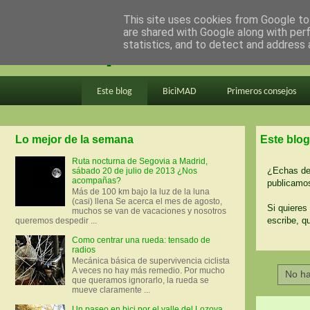
This site uses cookies from Google to 
are shared with Google along with per
en bici por madrid
statistics, and to detect and address 
Este blog
BiciMAD
Primeros consejos
Lo mejor de la semana
Este blog
Ruta nocturna de Segovia a Madrid,
¿Echas de 
sábado 20 de julio de 2013 ¿Nos
acompañas?
publicamos
Más de 100 km bajo la luz de la luna
(casi) llena Se acerca el mes de agosto,
Si quieres 
muchos se van de vacaciones y nosotros
escribe, q
queremos despedir ...
Como centrar una rueda: tensado de
radios
Mecánica básica de supervivencia ciclista
A veces no hay más remedio. Por mucho
No ha
que queramos ignorarlo, la rueda se
mueve claramente ...
Un paseo en bici por el valle del Lozoya.