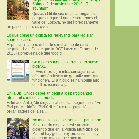
Sábado 2 de noviembre 2013 ¿Te
apuntas?
Quizás el título sea un poco engañoso,
porque aunque sí que recorreremos el
valle del Lozoya, no será precisamente
un paseo... pero es que s...
Lo que opine un ciclista es irrelevante para legislar
sobre el casco
El principal criterio debe de ser el aumento en la
seguridad vial Desde que la DGT lanzó en Febrero de
2013 la propuesta de que todo ci...
Guía para sortear los errores del nuevo
biciMAD
Aviso: los siguientes consejos están
aún probándose y no garantizamos que
funcionen. El a rtículo se ha modificado
en 26 ocasiones a pa...
En la Bici Crítica deberían pedir a los participantes
utilizar el carril de la derecha
Estimado Aalto, Me dirijo a ti al no estar seguro si es “En
Bici por Madrid” o “Bici Crítica” u otra agrupación, la
organizadora de la sal...
No todos los policías son así... por suerte
Me gustaría empezar este artículo
diciendo que en la Policía Municipal de
Madrid hay gente muy profesional, muy
educada, que conoce bien la ...