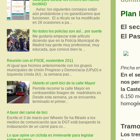
biciMAD
Aviso: los siguientes consejos están
Plan 
aún probándose y no garantizamos que
funcionen. El a rtículo se ha modificado
en 26 ocasiones a pa...
El sec
No todos los policías son así... por suerte
El Pa
Me gustaría empezar este artículo
diciendo que en la Policía Municipal de
Madrid hay gente muy profesional, muy
educada, que conoce bien la ...
Reunión con el PSOE, noviembre 2011
Al igual que hicimos anteriormente con los grupos
Pincha en
municipales de Unión Progreso y Democracia (UPyD) e
En el s
Izquierda Unida (IU) , la semana pas...
nos per
Abierto el carril-bici de la calle Mayor
Permite recorrer la calle Mayor en
la Cast
contrasentido Imagen de madridiario.es
6.150 me
Desde esta semana, ya se encuentra
terminado el primer...
homogéne
A favor del carné de bici
Escrito el 3 de marzo por Wheels Se ha filtrado a los
medios de comunicación que la DGT está barajando la
Tramo
instauración de un carné para co...
Los tre
Lo que opine un ciclista es irrelevante para legislar
sobre el casco