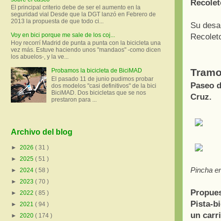
Recolet
El principal criterio debe de ser el aumento en la
seguridad vial Desde que la DGT lanzó en Febrero de
2013 la propuesta de que todo ci...
Su desar
Voy en bici porque me sale de los coj...
Recolet
Hoy recorrí Madrid de punta a punta con la bicicleta una
vez más. Estuve haciendo unos "mandaos" -como dicen
los abuelos-, y la ve...
Tramo
Probamos la bicicleta de BiciMAD
El pasado 11 de junio pudimos probar
Paseo d
dos modelos "casi definitivos" de la bici
BiciMAD. Dos bicicletas que se nos
Cruz.
prestaron para ...
Archivo del blog
►
2026
( 31 )
►
2025
( 51 )
Pincha en
►
2024
( 58 )
►
2023
( 70 )
Propues
►
2022
( 85 )
Pista-b
►
2021
( 94 )
un carri
►
2020
( 174 )