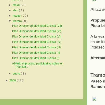
►
mayo
( 7 )
Pincha en
►
abril
( 4 )
►
marzo
( 10 )
Propues
▼
febrero
( 8 )
Pista-b
Plan Director de Movilidad Ciclista (VII)
Plan Director de Movilidad Ciclista (VI)
A la vez
Plan Director de Movilidad Ciclista (V)
en un it
Plan Director de Movilidad Ciclista (IV)
intersec
Plan Director de Movilidad Ciclista (III)
Plan Director de Movilidad Ciclista (II)
Alternat
Plan Director de Movilidad Ciclista (I)
Abierto el proceso participativo sobre el
Plan Dir...
►
enero
( 8 )
Tramo
►
2006
( 12 )
Paseo d
Raimund