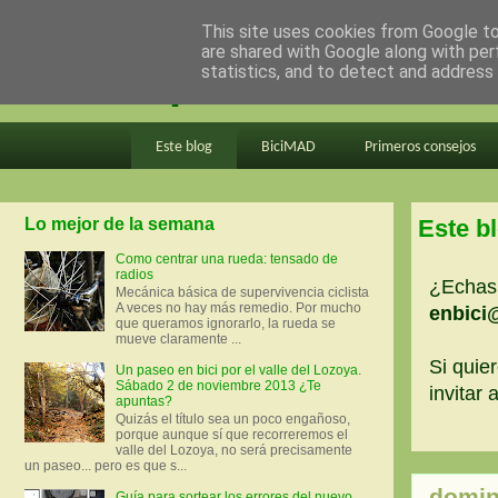
This site uses cookies from Google to 
are shared with Google along with per
en bici por madrid
statistics, and to detect and address
Este blog
BiciMAD
Primeros consejos
Lo mejor de la semana
Este b
Como centrar una rueda: tensado de
radios
¿Echas 
Mecánica básica de supervivencia ciclista
A veces no hay más remedio. Por mucho
enbici
que queramos ignorarlo, la rueda se
mueve claramente ...
Si quier
Un paseo en bici por el valle del Lozoya.
Sábado 2 de noviembre 2013 ¿Te
invitar
apuntas?
Quizás el título sea un poco engañoso,
porque aunque sí que recorreremos el
valle del Lozoya, no será precisamente
un paseo... pero es que s...
domin
Guía para sortear los errores del nuevo