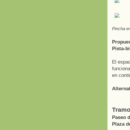
Pincha en
Propues
Pista-bi
El espac
funciona
en conti
Alternat
Tramo
Paseo d
Plaza d