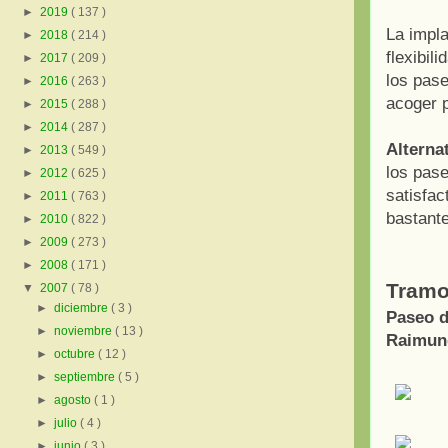
►
2019
( 137 )
La impla
►
2018
( 214 )
flexibil
►
2017
( 209 )
los pase
►
2016
( 263 )
acoger 
►
2015
( 288 )
►
2014
( 287 )
Alternat
►
2013
( 549 )
los pase
►
2012
( 625 )
satisfac
►
2011
( 763 )
bastante
►
2010
( 822 )
►
2009
( 273 )
►
2008
( 171 )
Tramo
▼
2007
( 78 )
►
diciembre
( 3 )
Paseo d
►
noviembre
( 13 )
Raimund
►
octubre
( 12 )
►
septiembre
( 5 )
►
agosto
( 1 )
►
julio
( 4 )
►
junio
( 3 )