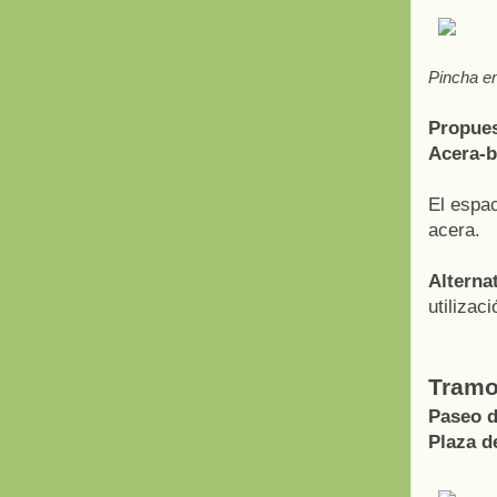
Pincha en
Propues
Acera-b
El espac
acera.
Alternat
utilizaci
Tramo
Paseo d
Plaza d