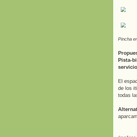
Pincha en
Propues
Pista-b
servicio
El espac
de los i
todas la
Alternat
aparcam