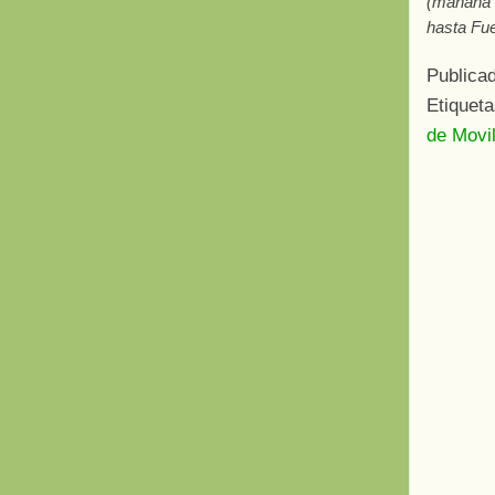
(mañana s
hasta Fue
Publica
Etiquet
de Movil