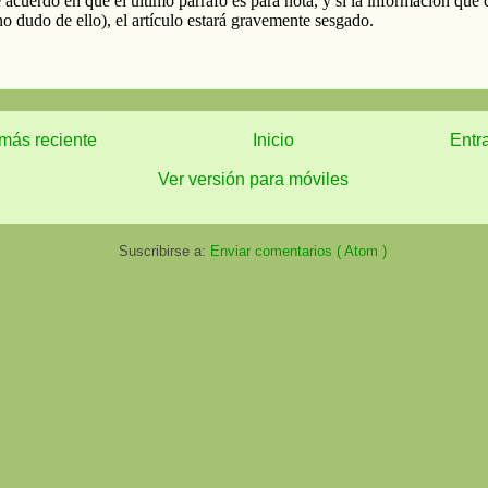
más reciente
Inicio
Entr
Ver versión para móviles
Suscribirse a:
Enviar comentarios ( Atom )