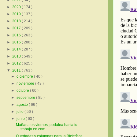
►
2021
( 94 )
►
2020
( 174 )
►
2019
( 137 )
►
2018
( 214 )
►
2017
( 209 )
►
2016
( 263 )
►
2015
( 288 )
►
2014
( 287 )
►
2013
( 549 )
►
2012
( 625 )
▼
2011
( 763 )
►
diciembre
( 40 )
►
noviembre
( 43 )
►
octubre
( 60 )
►
septiembre
( 85 )
►
agosto
( 66 )
►
julio
( 56 )
▼
junio
( 63 )
Mañana es viernes, pedalea hasta tu
trabajo en com...
Quedadas y columnas para la Bicicrítica