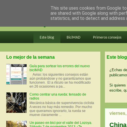
This site uses cookies from Google to 
are shared with Google along with per
en bici por madrid
statistics, and to detect and address 
Este blog
BiciMAD
Primeros consejos
Lo mejor de la semana
Este blog
Guía para sortear los errores del nuevo
¿Echas de 
biciMAD
Aviso: los siguientes consejos están
publicamos
aún probándose y no garantizamos que
funcionen. El a rtículo se ha modificado
Si quieres 
en 26 ocasiones a pa...
escribe, q
Como centrar una rueda: tensado de
radios
Mecánica básica de supervivencia ciclista
A veces no hay más remedio. Por mucho
que queramos ignorarlo, la rueda se
viernes,
mueve claramente ...
Un paseo en bici por el valle del Lozoya.
China 
Sábado 2 de noviembre 2013 ¿Te