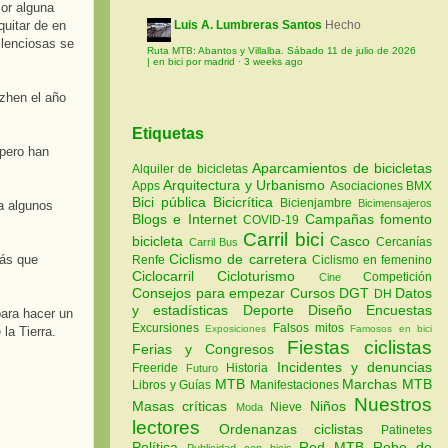
Por alguna
quitar de en
Luis A. Lumbreras Santos
Hecho
silenciosas se
Ruta MTB: Abantos y Villalba. Sábado 11 de julio de 2026
| en bici por madrid
·
3 weeks ago
zhen el año
Etiquetas
 pero han
Aparcamientos de bicicletas
Alquiler de bicicletas
Arquitectura y Urbanismo
Apps
Asociaciones
BMX
Bici pública
Bicicrítica
Bicienjambre
Bicimensajeros
a algunos
Blogs e Internet
Campañas fomento
COVID-19
Carril bici
bicicleta
Casco
Cercanías
Carril Bus
Ciclismo de carretera
más que
Renfe
Ciclismo en femenino
Ciclocarril
Cicloturismo
Competición
Cine
Consejos para empezar
Cursos
DGT
Datos
DH
y estadísticas
Deporte
Diseño
Encuestas
para hacer un
Excursiones
Falsos mitos
Exposiciones
Famosos en bici
la Tierra.
Fiestas ciclistas
Ferias y Congresos
Incidentes y denuncias
Freeride
Historia
Futuro
MTB
Marchas MTB
Libros y Guías
Manifestaciones
Nuestros
Masas críticas
Niños
Nieve
Moda
lectores
Ordenanzas ciclistas
Patinetes
Política
Red MTB
Robo de
Publicidad con bicis