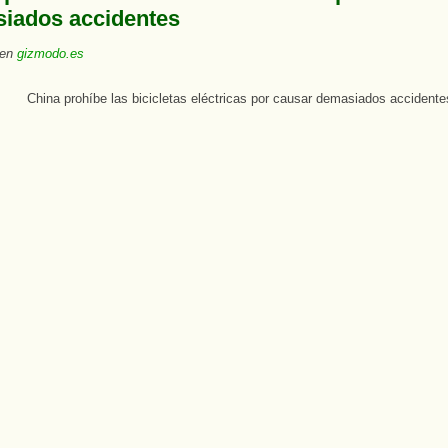
iados accidentes
 en
gizmodo.es