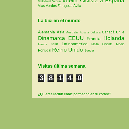
Vuelta Ciclista a España
Valladolid
Vitoria
Vías Verdes
Zaragoza
Ávila
La bici en el mundo
Alemania
Asia
Canadá
Chile
Australia
Bélgica
Austria
Dinamarca
EEUU
Holanda
Francia
Latinoamérica
Italia
Malta
Oriente Medio
Irlanda
Reino Unido
Portugal
Suecia
Visitas última semana
3
8
1
4
0
¿Quieres recibir enbicipormadrid en tu correo?