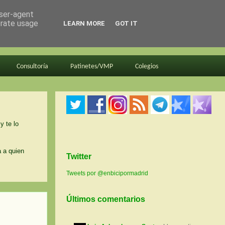
user-agent
erate usage
LEARN MORE
GOT IT
Consultoría
Patinetes/VMP
Colegios
y te lo
a a quien
Twitter
Tweets por @enbicipormadrid
Últimos comentarios