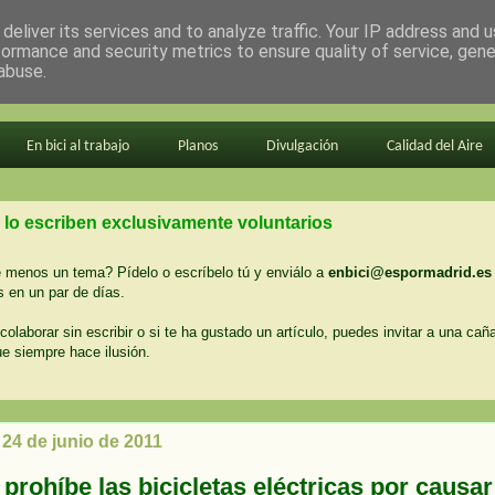
deliver its services and to analyze traffic. Your IP address and 
formance and security metrics to ensure quality of service, gen
abuse.
En bici al trabajo
Planos
Divulgación
Calidad del Aire
 lo escriben exclusivamente voluntarios
menos un tema? Pídelo o escríbelo tú y enviálo a
enbici@espormadrid.es
 en un par de días.
colaborar sin escribir o si te ha gustado un artículo, puedes invitar a una cañ
ue siempre hace ilusión.
 24 de junio de 2011
prohíbe las bicicletas eléctricas por causar