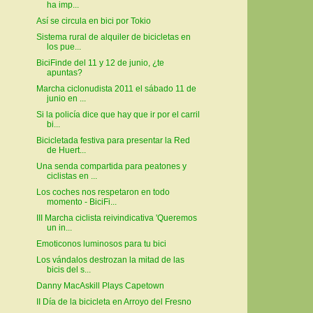
ha imp...
Así se circula en bici por Tokio
Sistema rural de alquiler de bicicletas en
los pue...
BiciFinde del 11 y 12 de junio, ¿te
apuntas?
Marcha ciclonudista 2011 el sábado 11 de
junio en ...
Si la policía dice que hay que ir por el carril
bi...
Bicicletada festiva para presentar la Red
de Huert...
Una senda compartida para peatones y
ciclistas en ...
Los coches nos respetaron en todo
momento - BiciFi...
III Marcha ciclista reivindicativa 'Queremos
un in...
Emoticonos luminosos para tu bici
Los vándalos destrozan la mitad de las
bicis del s...
Danny MacAskill Plays Capetown
II Día de la bicicleta en Arroyo del Fresno