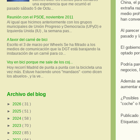
China, el 
una experiencia que me ocurrió el
extraña ra
pasado sábado 5 de Octu...
medio proh
Reunión con el PSOE, noviembre 2011
han conver
Al igual que hicimos anteriormente con los grupos
municipales de Unión Progreso y Democracia (UPyD) e
Al parecer
Izquierda Unida (IU) , la semana pas...
pasado y l
A favor del carné de bici
Escrito el 3 de marzo por Wheels Se ha filtrado a los
El gobiern
medios de comunicación que la DGT está barajando la
optado por
instauración de un carné para co...
Voy en bici porque me sale de los coj...
Podría par
Hoy recorrí Madrid de punta a punta con la bicicleta una
negocios, 
vez más. Estuve haciendo unos "mandaos" -como dicen
los abuelos-, y la ve...
Además aqu
aumentar el
Archivo del blog
¿Posibles 
“coche” o h
►
2026
( 31 )
►
2025
( 51 )
Publicado
►
2024
( 58 )
Etiquetas
►
2023
( 70 )
►
2022
( 85 )