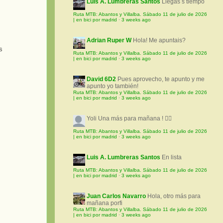
Luis A. Lumbreras Santos
Llegas s tiempo
Ruta MTB: Abantos y Villalba. Sábado 11 de julio de 2026
| en bici por madrid
·
3 weeks ago
Adrian Ruper W
Hola! Me apuntais?
Ruta MTB: Abantos y Villalba. Sábado 11 de julio de 2026
| en bici por madrid
·
3 weeks ago
David 6D2
Pues aprovecho, te apunto y me
apunto yo también!
Ruta MTB: Abantos y Villalba. Sábado 11 de julio de 2026
| en bici por madrid
·
3 weeks ago
Yoli
Una más para mañana ! 🚵‍♀️
Ruta MTB: Abantos y Villalba. Sábado 11 de julio de 2026
| en bici por madrid
·
3 weeks ago
Luis A. Lumbreras Santos
En lista
Ruta MTB: Abantos y Villalba. Sábado 11 de julio de 2026
| en bici por madrid
·
3 weeks ago
Juan Carlos Navarro
Hola, otro más para
mañana porfi
Ruta MTB: Abantos y Villalba. Sábado 11 de julio de 2026
| en bici por madrid
·
3 weeks ago