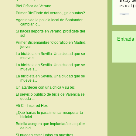
Bici Crítica de Verano
Primer BiciFinde del verano, ¿te apuntas?
Agentes de la policía local de Santander
cambian c...
Si haces deporte en verano, protégete del
sol
Entrada 
Primer Bicienjambre fotográfico en Madrid,
jueves ...
La bicicleta en Sevilla. Una ciudad que se
mueve s...
La bicicleta en Sevilla. Una ciudad que se
mueve s...
La bicicleta en Sevilla. Una ciudad que se
mueve s...
Un atardecer con una chica y su bici
El servicio público de bicis de Valencia se
queda ...
Ali C - Inspired Hex
¿Qué harías tú para intentar recuperar tu
biciclet...
Botella asegura que implantará el alquiler
de bici...
Si pueden estar juntos en nuestros