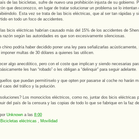
país de las bicicletas, sufre de nuevo una prohibición injusta de su gobierno. 
zón que desconozco, en lugar de tratar solucionar un problema se lo intentan 
ibiéndolo. Esta vez se trata de las bicis eléctricas, que al ser tan rápidas y 
tido en todo un foco de accidentes.
 las bicis eléctricas habrían causado más del 15% de los accidentes de Shen
a razón según las autoridades es que son excesivamente silenciosas.
o chino podría haber decidido poner una ley para señalizarlas acústicamente,
 imponer multas de 30 dólares a quienes las utilicen.
ecer algo anecdótico, pero con el coste que implican y siendo necesarias par
básicamente les han “robado” o les obligan a “delinquir” para seguir adelante.
ellos que puedan permitírselo y que opten por pasarse al coche no harán 
 caos del tráfico y la polución.
soluciones? Los monociclos eléctricos, como no, juntar dos bicis eléctricas 
uir del país de la censura y las copias de todo lo que se fabrique en la faz de 
 por
Unknown
a las
8:00
:
Bicicletas eléctricas
,
Movilidad