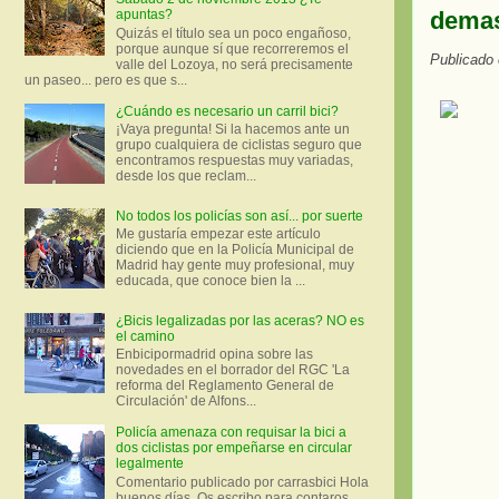
demas
apuntas?
Quizás el título sea un poco engañoso,
porque aunque sí que recorreremos el
Publicado
valle del Lozoya, no será precisamente
un paseo... pero es que s...
¿Cuándo es necesario un carril bici?
¡Vaya pregunta! Si la hacemos ante un
grupo cualquiera de ciclistas seguro que
encontramos respuestas muy variadas,
desde los que reclam...
No todos los policías son así... por suerte
Me gustaría empezar este artículo
diciendo que en la Policía Municipal de
Madrid hay gente muy profesional, muy
educada, que conoce bien la ...
¿Bicis legalizadas por las aceras? NO es
el camino
Enbicipormadrid opina sobre las
novedades en el borrador del RGC 'La
reforma del Reglamento General de
Circulación' de Alfons...
Policía amenaza con requisar la bici a
dos ciclistas por empeñarse en circular
legalmente
Comentario publicado por carrasbici Hola
buenos días. Os escribo para contaros