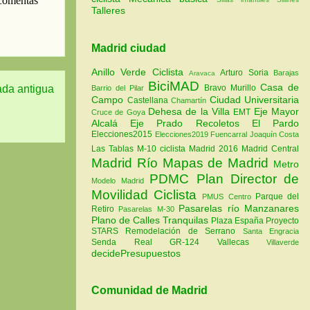
Talleres
Madrid ciudad
Anillo Verde Ciclista
Arturo Soria
Barajas
Aravaca
BiciMAD
Casa de
Bravo Murillo
ada antigua
Barrio del Pilar
Campo
Ciudad Universitaria
Castellana
Chamartín
Dehesa de la Villa
Eje Mayor
EMT
Cruce de Goya
Alcalá
Eje Prado Recoletos
El Pardo
Elecciones2015
Elecciones2019
Fuencarral
Joaquín Costa
Las Tablas
M-10 ciclista
Madrid 2016
Madrid Central
Madrid Río
Mapas de Madrid
Metro
PDMC Plan Director de
Modelo Madrid
Movilidad Ciclista
Parque del
PMUS Centro
Pasarelas río Manzanares
Retiro
Pasarelas M-30
Plano de Calles Tranquilas
Plaza España
Proyecto
STARS
Remodelación de Serrano
Santa Engracia
Senda Real GR-124
Vallecas
Villaverde
decidePresupuestos
Comunidad de Madrid