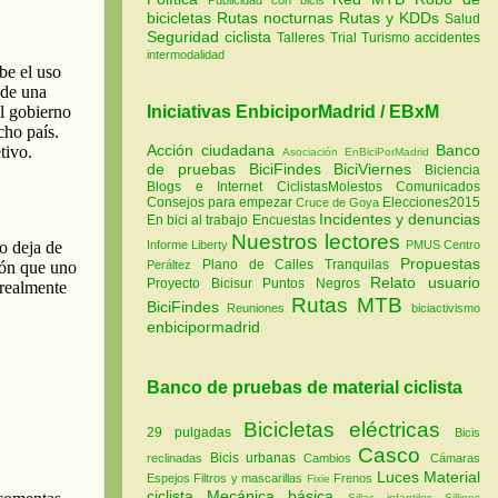
bicicletas
Rutas nocturnas
Rutas y KDDs
Salud
Seguridad ciclista
Talleres
Trial
Turismo
accidentes
intermodalidad
Iniciativas EnbiciporMadrid / EBxM
Acción ciudadana
Banco
Asociación EnBiciPorMadrid
de pruebas
BiciFindes
BiciViernes
Biciencia
Blogs e Internet
CiclistasMolestos
Comunicados
Consejos para empezar
Elecciones2015
Cruce de Goya
Incidentes y denuncias
En bici al trabajo
Encuestas
Nuestros lectores
Informe Liberty
PMUS Centro
Propuestas
Plano de Calles Tranquilas
Peráltez
Relato usuario
Proyecto Bicisur
Puntos Negros
Rutas MTB
BiciFindes
Reuniones
biciactivismo
enbicipormadrid
Banco de pruebas de material ciclista
Bicicletas eléctricas
29 pulgadas
Bicis
Casco
Bicis urbanas
reclinadas
Cambios
Cámaras
Luces
Material
Espejos
Filtros y mascarillas
Frenos
Fixie
ciclista
Mecánica básica
Sillas infantiles
Sillines