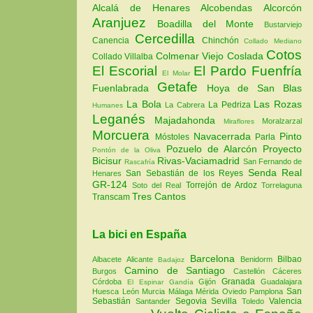
Alcalá de Henares
Alcobendas
Alcorcón
Aranjuez
Boadilla del Monte
Bustarviejo
Cercedilla
Canencia
Chinchón
Collado Mediano
Cotos
Colmenar Viejo
Coslada
Collado Villalba
El Escorial
El Pardo
Fuenfría
El Molar
Getafe
Fuenlabrada
Hoya de San Blas
La Bola
Las Rozas
La Pedriza
La Cabrera
Humanes
Leganés
Majadahonda
Moralzarzal
Miraflores
Morcuera
Navacerrada
Pinto
Móstoles
Parla
Pozuelo de Alarcón
Proyecto
Pontón de la Oliva
Bicisur
Rivas-Vaciamadrid
San Fernando de
Rascafría
Senda Real
San Sebastián de los Reyes
Henares
GR-124
Torrejón de Ardoz
Soto del Real
Torrelaguna
Tres Cantos
Transcam
La bici en España
Barcelona
Bilbao
Albacete
Alicante
Benidorm
Badajoz
Camino de Santiago
Burgos
Castellón
Cáceres
Granada
Córdoba
Gijón
Guadalajara
El Espinar
Gandía
San
Huesca
León
Murcia
Málaga
Mérida
Oviedo
Pamplona
Sebastián
Segovia
Sevilla
Valencia
Santander
Toledo